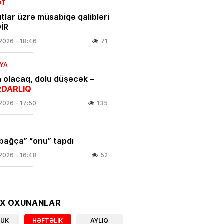
ƏT
tlar üzrə müsabiqə qalibləri
İR
.2026
- 18:46
71
IYA
 olacaq, dolu düşəcək –
DARLIQ
.2026
- 17:50
135
bağça” “onu” tapdı
.2026
- 16:48
52
 plastik əməliyyatdan sonra
vəfat edib
OX OXUNANLAR
.2026
- 16:09
36
LÜK
HƏFTƏLIK
AYLIQ