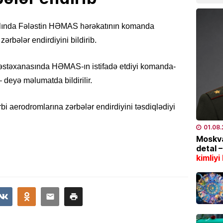
İQTISAD
malında Fələstin HƏMAS hərəkatının komanda
2006-c
nəzəri
ərbələr endirdiyini bildirib.
açıqla
07.08
xəstəxanasında HƏMAS-ın istifadə etdiyi komanda-
 deyə məlumatda bildirilir.
SON XƏ
Zeynal
bi aerodromlarına zərbələr endirdiyini təsdiqlədiyi
olundu
07.08
01.08
Moskva
detal 
RƏSMI
kimliyi
Prezide
07.08
RƏSMI
Media 