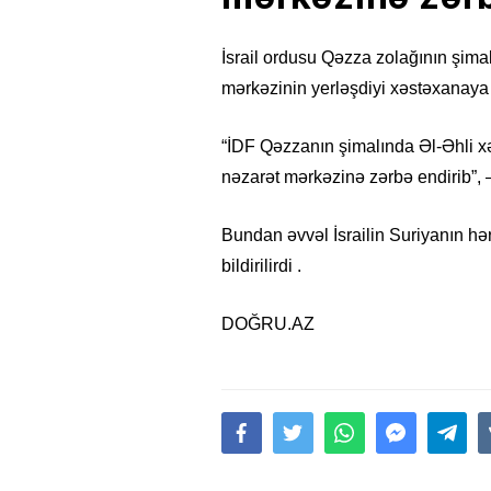
İsrail ordusu Qəzza zolağının şi
mərkəzinin yerləşdiyi xəstəxanaya z
“İDF Qəzzanın şimalında Əl-Əhli 
nəzarət mərkəzinə zərbə endirib”, –
Bundan əvvəl İsrailin Suriyanın hər
bildirilirdi .
DOĞRU.AZ