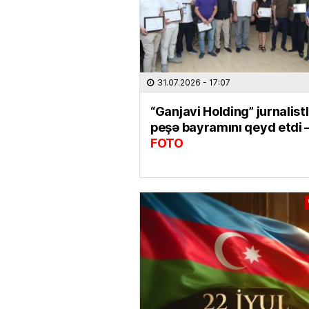
31.07.2026
- 17:07
“Ganjavi Holding” jurnalist
peşə bayramını qeyd etdi 
FOTO