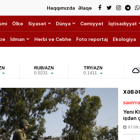
Haqqımızda
Əlaqə
smi
Ölkə
Siyasət
Dünya
Cəmiyyət
İqtisadiyyat
bə
İdman
Hərbi və Cəbhə
Foto reportaj
Ekologiya
ZN
RUB/AZN
TRY/AZN
0.0231
0.1411
XƏBƏR
SƏHIYYƏ
Yeni K
işdən ç
07.08