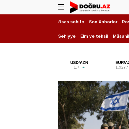
Əsas səhifə
Son Xəbərlər
Rə
Səhiyyə
Elm və təhsil
Müsahi
DOĞRU TV
USD/AZN
EUR/A
1.7
1.9277