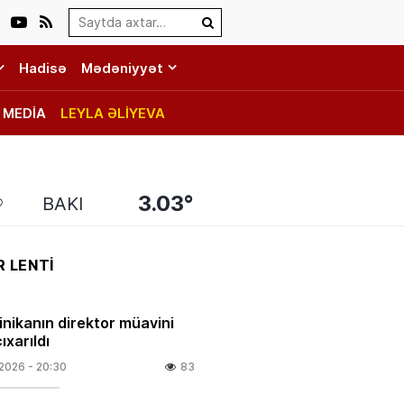
Search…
Hadisə
Mədəniyyət
MEDİA
LEYLA ƏLİYEVA
3.03°
BAKI
 LENTİ
linikanın direktor müavini
ıxarıldı
.2026
- 20:30
83