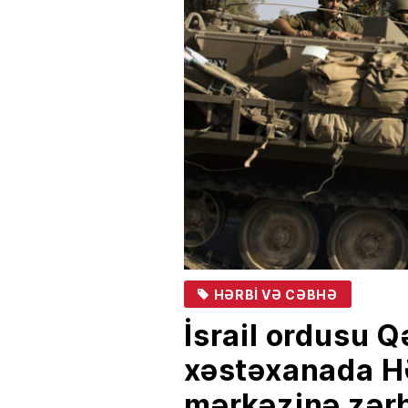
HƏRBI VƏ CƏBHƏ
İsrail ordusu 
xəstəxanada 
mərkəzinə zərb