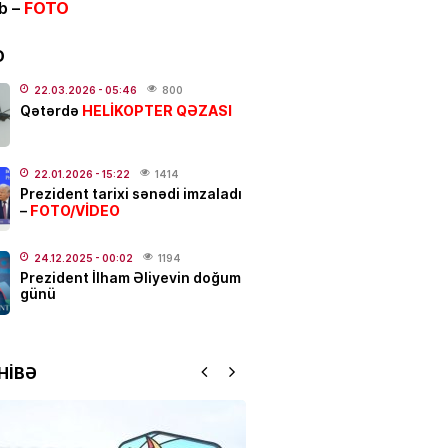
ib –
FOTO
dolu başlayır –
Tarix açıqlandı
.2026
- 11:05
228
D
N
22.03.2026
- 05:46
800
HELİKOPTER QƏZASI
Qətərdə
 rejissor Çimnaz
ovanın məzarından video
dı
22.01.2026
- 15:22
1414
.2026
- 10:33
174
Prezident tarixi sənədi imzaladı
FOTO/VİDEO
–
 yaşayanların DİQQƏTİNƏ!
7
24.12.2025
- 00:02
1194
Prezident İlham Əliyevin doğum
 2026-cı il saat 00:00-dan
günü
ən…
.2026
- 10:00
185
HİBƏ
ə batan qardaşlardan biri
ycan çempionu imiş