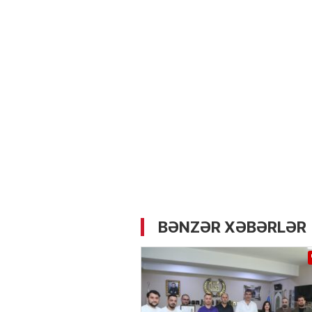
05.05.2026
- 12:14
731
Üz dərisinə necə qulluq e
lazımdır? –
Kosmetoloq S
Məmmədli ilə MÜSAHİBƏ
BƏNZƏR XƏBƏRLƏR