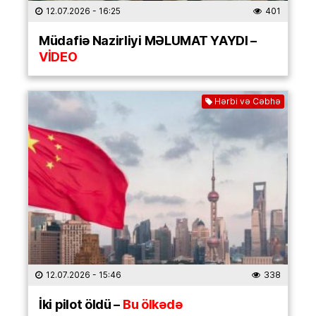
12.07.2026
- 16:25
401
Müdafiə Nazirliyi MƏLUMAT YAYDI –
VİDEO
Hərbi və Cəbhə
12.07.2026
- 15:46
338
İki pilot öldü –
Bu ölkədə