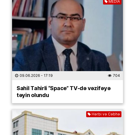
MEDİA
09.06.2026
- 17:19
704
Sahil Tahirli “Space” TV-də vəzifəyə
təyin olundu
Hərbi və Cəbhə