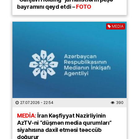
bayramını qeyd etdi –
FOTO
MEDİA
27.07.2026
- 22:54
390
MEDİA:
İran Kəşfiyyat Nazirliyinin
AzTV-ni “düşmən media qurumları”
siyahısına daxil etməsi təəccüb
doğurur