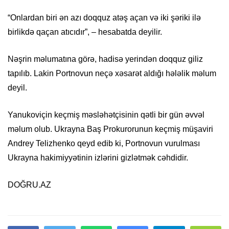
“Onlardan biri ən azı doqquz atəş açan və iki şəriki ilə
birlikdə qaçan atıcıdır”, – hesabatda deyilir.
Nəşrin məlumatına görə, hadisə yerindən doqquz giliz
tapılıb. Lakin Portnovun neçə xəsarət aldığı hələlik məlum
deyil.
Yanukoviçin keçmiş məsləhətçisinin qətli bir gün əvvəl
məlum olub. Ukrayna Baş Prokurorunun keçmiş müşaviri
Andrey Telizhenko qeyd edib ki, Portnovun vurulması
Ukrayna hakimiyyətinin izlərini gizlətmək cəhdidir.
DOĞRU.AZ