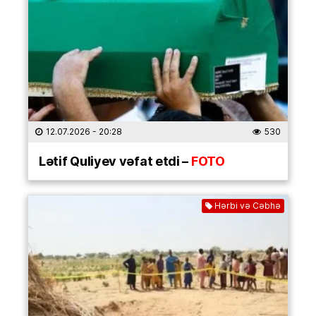
12.07.2026
- 20:28
530
Lətif Quliyev vəfat etdi –
FOTO
Hərbi və Cəbhə