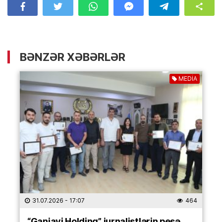
BƏNZƏR XƏBƏRLƏR
MEDİA
31.07.2026
- 17:07
464
“Ganjavi Holding” jurnalistlərin peşə