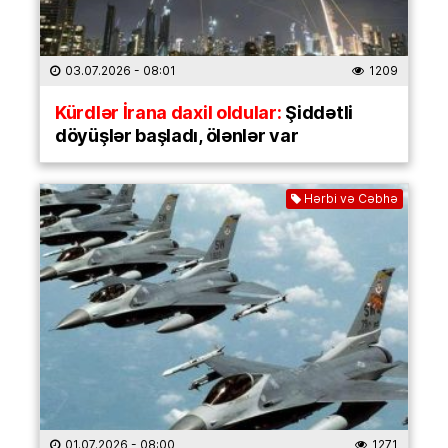
03.07.2026
- 08:01
1209
Kürdlər İrana daxil oldular:
Şiddətli
döyüşlər başladı, ölənlər var
Hərbi və Cəbhə
01.07.2026
- 08:00
1271