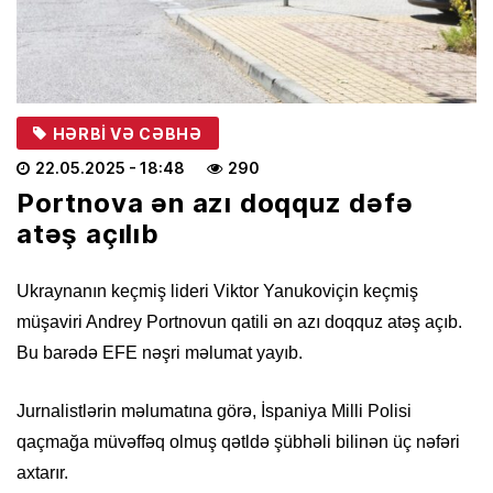
HƏRBI VƏ CƏBHƏ
22.05.2025
- 18:48
290
Portnova ən azı doqquz dəfə
atəş açılıb
Ukraynanın keçmiş lideri Viktor Yanukoviçin keçmiş
müşaviri Andrey Portnovun qatili ən azı doqquz atəş açıb.
Bu barədə EFE nəşri məlumat yayıb.
Jurnalistlərin məlumatına görə, İspaniya Milli Polisi
qaçmağa müvəffəq olmuş qətldə şübhəli bilinən üç nəfəri
axtarır.