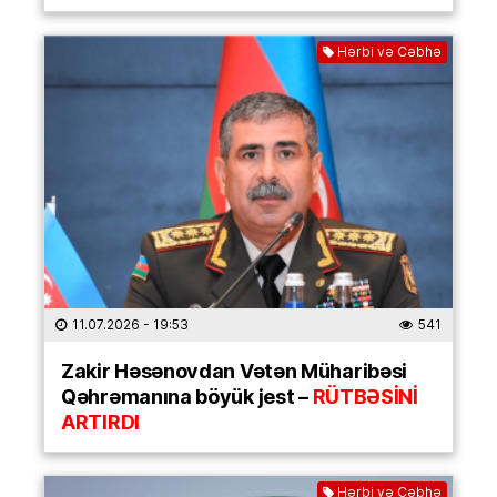
Hərbi və Cəbhə
11.07.2026
- 19:53
541
Zakir Həsənovdan Vətən Müharibəsi
Qəhrəmanına böyük jest –
RÜTBƏSİNİ
ARTIRDI
Hərbi və Cəbhə