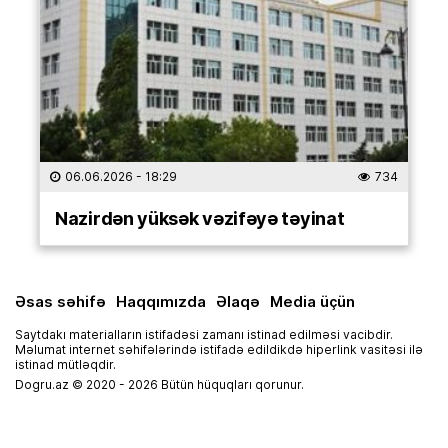
06.06.2026
- 18:29
734
Nazirdən yüksək vəzifəyə təyinat
Əsas səhifə
Haqqımızda
Əlaqə
Media üçün
Saytdakı materialların istifadəsi zamanı istinad edilməsi vacibdir.
Məlumat internet səhifələrində istifadə edildikdə hiperlink vasitəsi ilə
istinad mütləqdir.
Dogru.az © 2020 - 2026 Bütün hüquqları qorunur.