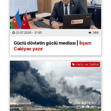
21.07.2026
- 21:55
366
Güclü dövlətin güclü mediası |
İlqam
Cəbiyev yazır
Hərbi və Cəbhə