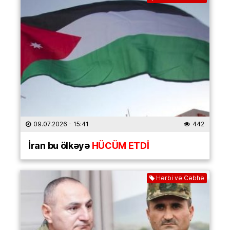
09.07.2026
- 15:41
442
İran bu ölkəyə
HÜCÜM ETDİ
Hərbi və Cəbhə