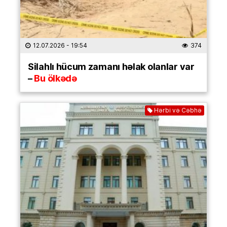
12.07.2026
- 19:54
374
Silahlı hücum zamanı həlak olanlar var
–
Bu ölkədə
Hərbi və Cəbhə