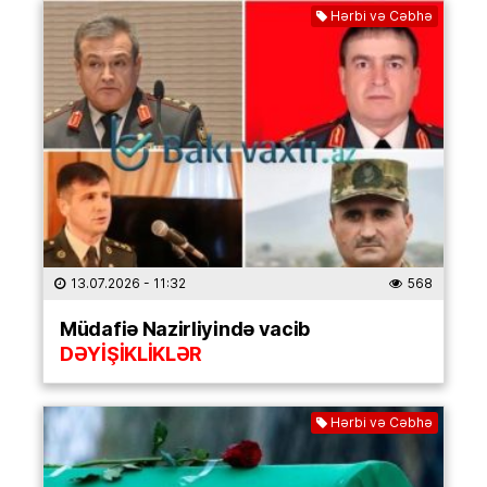
Hərbi və Cəbhə
13.07.2026
- 11:32
568
Müdafiə Nazirliyində vacib
DƏYİŞİKLİKLƏR
Hərbi və Cəbhə