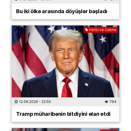
Bu iki ölkə arasında döyüşlər başladı
Hərbi və Cəbhə
12.06.2026
- 22:50
764
Tramp müharibənin bitdiyini elan etdi