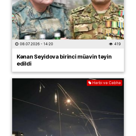
08.07.2026
- 14:20
419
Kənan Seyidova birinci müavin təyin
edildi
Hərbi və Cəbhə