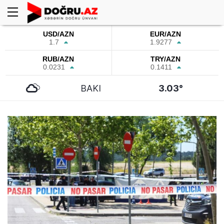
USD/AZN
EUR/AZN
1.7
1.9277
RUB/AZN
TRY/AZN
0.0231
0.1411
BAKI
3.03°