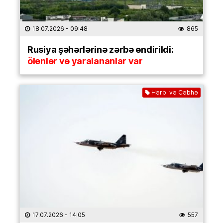
18.07.2026
- 09:48
865
Rusiya şəhərlərinə zərbə endirildi:
ölənlər və yaralananlar var
Hərbi və Cəbhə
17.07.2026
- 14:05
557