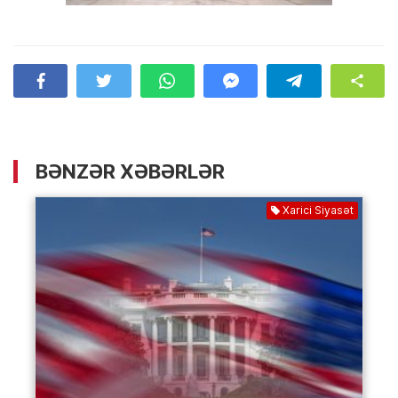
BƏNZƏR XƏBƏRLƏR
Xarici Siyasət