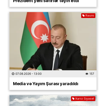
Prezident yeni səfirlər təyin etdi
Rəsmi
07.08.2026
- 13:00
157
Media və Yayım Şurası yaradıldı
Xarici Siyasət