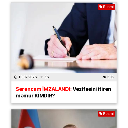
Rəsmi
13.07.2026
- 11:56
535
Sərəncam İMZALANDI:
Vəzifəsini itirən
məmur KİMDİR?
Rəsmi