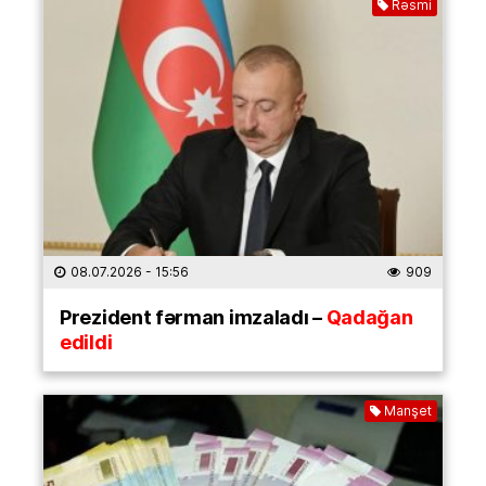
Rəsmi
08.07.2026
- 15:56
909
Prezident fərman imzaladı –
Qadağan
edildi
Manşet