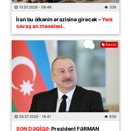
10.07.2026
- 08:48
336
İran bu ölkənin ərazisinə girəcək –
Yeni
savaş an məsələsi..
Rəsmi
09.07.2026
- 16:41
630
SON DƏQİQƏ:
Prezident FƏRMAN