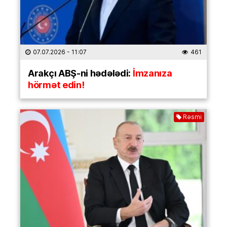
07.07.2026
- 11:07
461
Arakçı ABŞ-ni hədələdi:
İmzanıza
hörmət edin!
Rəsmi