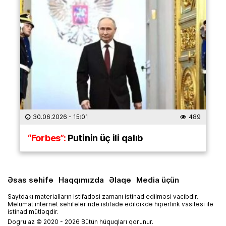
30.06.2026
- 15:01
489
“Forbes”:
Putinin üç ili qalıb
Əsas səhifə
Haqqımızda
Əlaqə
Media üçün
Saytdakı materialların istifadəsi zamanı istinad edilməsi vacibdir.
Məlumat internet səhifələrində istifadə edildikdə hiperlink vasitəsi ilə
istinad mütləqdir.
Dogru.az © 2020 - 2026 Bütün hüquqları qorunur.