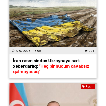
27.07.2026
- 16:00
204
İran rəsmisindən Ukraynaya sərt
xəbərdarlıq:
“Heç bir hücum cavabsız
qalmayacaq”
Rəsmi