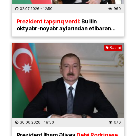
02.07.2026
- 12:50
960
Prezident tapşırıq verdi:
Bu ilin
oktyabr-noyabr aylarından etibarən…
Rəsmi
30.06.2026
- 18:30
676
Prezident İlham Əliyev
Delsi Rodriqesə