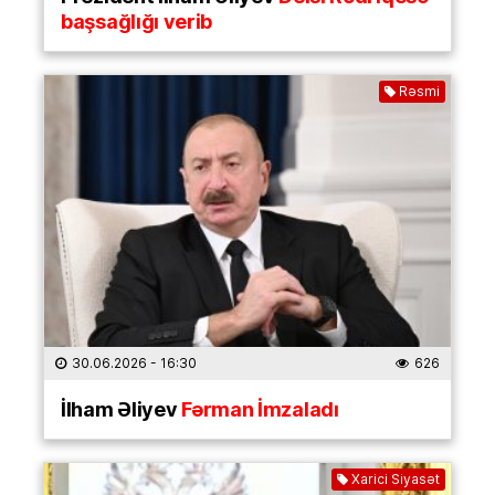
başsağlığı verib
Rəsmi
30.06.2026
- 16:30
626
İlham Əliyev
Fərman İmzaladı
Xarici Siyasət