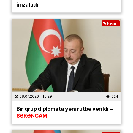
imzaladı
Rəsmi
08.07.2026
- 16:29
624
Bir qrup diplomata yeni rütbə verildi –
SƏRƏNCAM