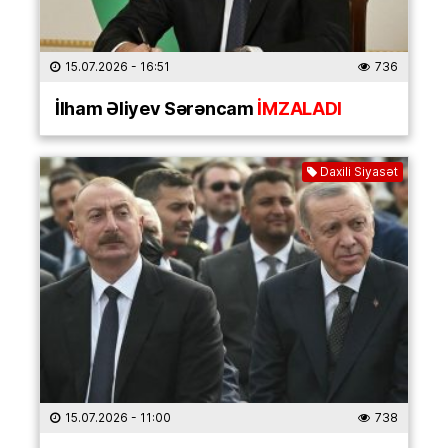
15.07.2026
- 16:51
736
İlham Əliyev Sərəncam
İMZALADI
Daxili Siyasət
15.07.2026
- 11:00
738