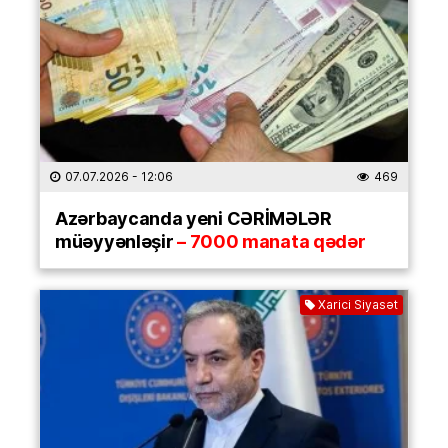
07.07.2026
- 12:06
469
Azərbaycanda yeni CƏRİMƏLƏR
müəyyənləşir
– 7000 manata qədər
Xarici Siyasət