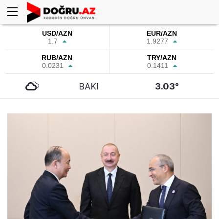
USD/AZN
EUR/AZN
1.7
1.9277
RUB/AZN
TRY/AZN
0.0231
0.1411
BAKI
3.03°