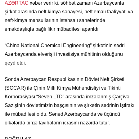
AZƏRTAC
xəbər verir ki, söhbət zamanı Azərbaycanla
şirkət arasında neft-kimya sənayesi, neft emalı fəaliyyəti və
neft-kimya məhsullarının istehsalı sahələrində
əməkdaşlıqla bağlı fikir mübadiləsi aparıldı.
“China National Chemical Engineering” şirkətinin sədri
Azərbaycanda əlverişli investisiya mühitinin olduğunu
qeyd etdi.
Sonda Azərbaycan Respublikasının Dövlət Neft Şirkəti
(SOCAR) ilə Çinin Milli Kimya Mühəndisliyi və Tikinti
Korporasiyası “Seven LTD” arasında imzalanmış Çərçivə
Sazişinin dövlətimizin başçısının və şirkətin sədrinin iştirakı
ilə mübadiləsi oldu. Sənəd Azərbaycanda və üçüncü
ölkələrdə birgə layihələrin icrasını nəzərdə tutur.