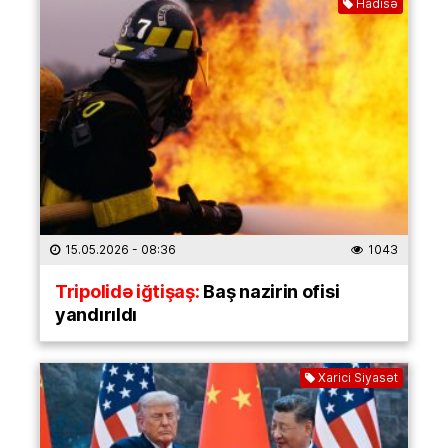
Hadisə
15.05.2026
- 08:36
1043
Tripolidə iğtişaş:
Baş nazirin ofisi
yandırıldı
Xarici Siyasət