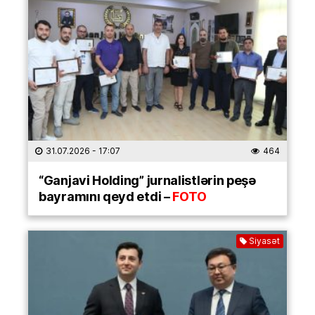
31.07.2026
- 17:07
464
“Ganjavi Holding” jurnalistlərin peşə
bayramını qeyd etdi –
FOTO
Siyasət