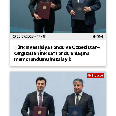
29.07.2026
- 17:46
354
Türk İnvestisiya Fondu və Özbəkistan–
Qırğızıstan İnkişaf Fondu anlaşma
memorandumu imzalayıb
Siyasət