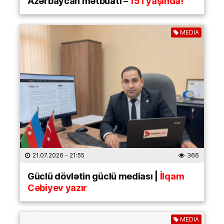
Azərbaycan mətbuatı –
151 yaşında!
MEDİA
21.07.2026
- 21:55
366
Güclü dövlətin güclü mediası |
İlqam
Cəbiyev yazır
MEDİA