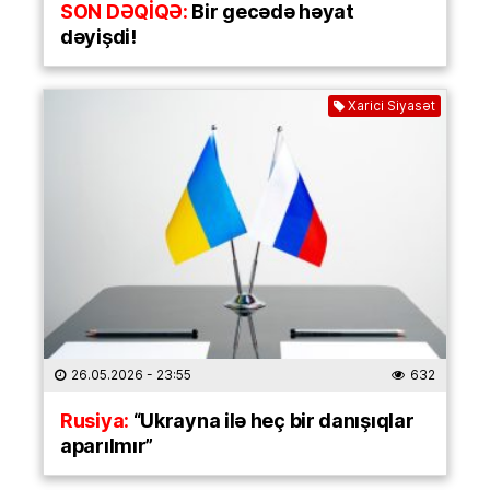
SON DƏQİQƏ:
Bir gecədə həyat
dəyişdi!
Xarici Siyasət
26.05.2026
- 23:55
632
Rusiya:
“Ukrayna ilə heç bir danışıqlar
aparılmır”