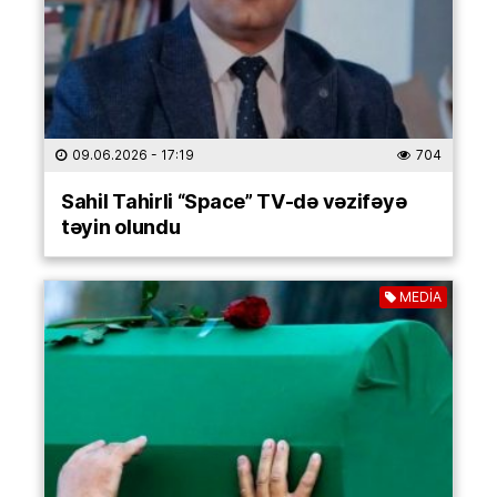
09.06.2026
- 17:19
704
Sahil Tahirli “Space” TV-də vəzifəyə
təyin olundu
MEDİA