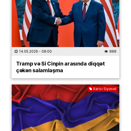
14.05.2026
- 08:00
888
Tramp və Si Cinpin arasında diqqət
çəkən salamlaşma
Xarici Siyasət