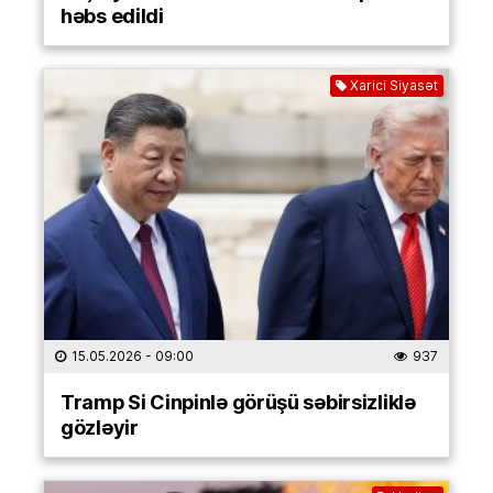
həbs edildi
Xarici Siyasət
15.05.2026
- 09:00
937
Tramp Si Cinpinlə görüşü səbirsizliklə
gözləyir