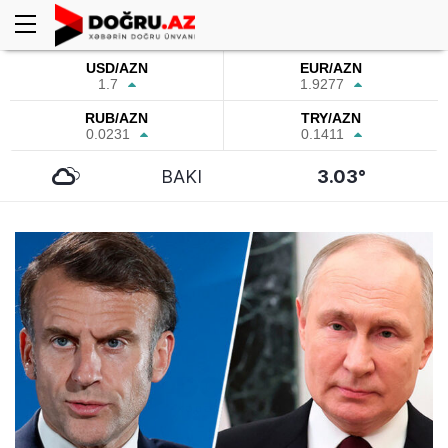
USD/AZN
EUR/AZN
1.7
1.9277
RUB/AZN
TRY/AZN
0.0231
0.1411
BAKI
3.03°