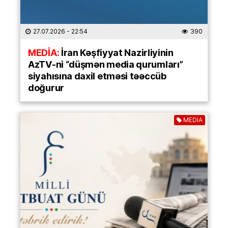
27.07.2026
- 22:54
390
MEDİA:
İran Kəşfiyyat Nazirliyinin
AzTV-ni “düşmən media qurumları”
siyahısına daxil etməsi təəccüb
doğurur
MEDİA