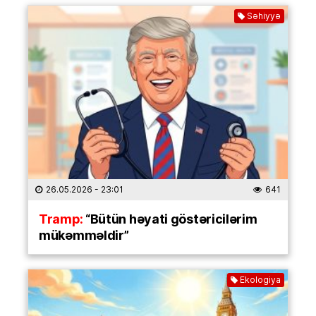
Səhiyyə
26.05.2026
- 23:01
641
Tramp:
“Bütün həyati göstəricilərim
mükəmməldir”
Ekologiya