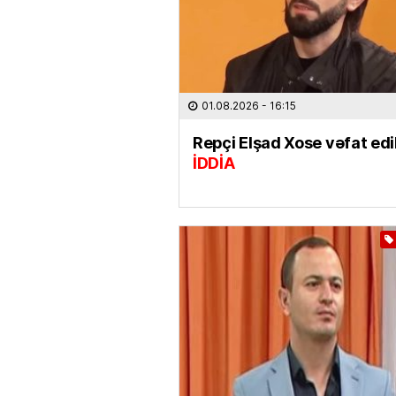
01.08.2026
- 16:15
Repçi Elşad Xose vəfat edi
İDDİA