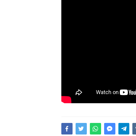
15.02.2026
- 18:49
1017
Leyla Əliyeva babasının 
gününü belə qeyd etdi –
F