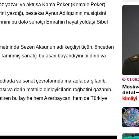
öz yazarı və aktrisa Kama Peker (Kemale Peker)
bazarl
yüksəl
i yazdığı, bəstəkar Aynur Adılqızının musiqisini
04.08
ahnını bu dəfə sənətçi Emrahın həyat yoldaşı Sibel
EKOLOG
Bu tar
n mətnində Sezen Aksunun adı keçdiyi üçün, öncədən
İstilər 
Tanınmış sənətçi bu əsəri bəyəndiyini bildirib və
04.08
İQTISAD
01.08
ediada və sənət çevrələrində maraqla qarşılanıb.
Pensiy
Moskva
sı və dərin mətnilə dinləyicilərin rəğbətini qazanıb.
detal 
04.08
kimliyi
gətirən bu layihə həm Azərbaycan, həm də Türkiyə
TÜRK DÜ
CASCFE
daha bi
04.08