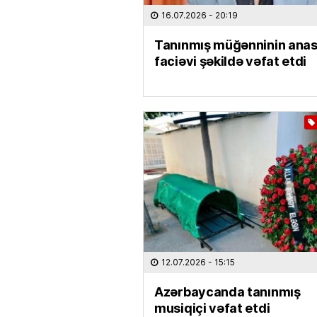
16.07.2026
- 20:19
Tanınmış müğənninin anas
faciəvi şəkildə vəfat etdi
12.07.2026
- 15:15
Azərbaycanda tanınmış
musiqiçi vəfat etdi