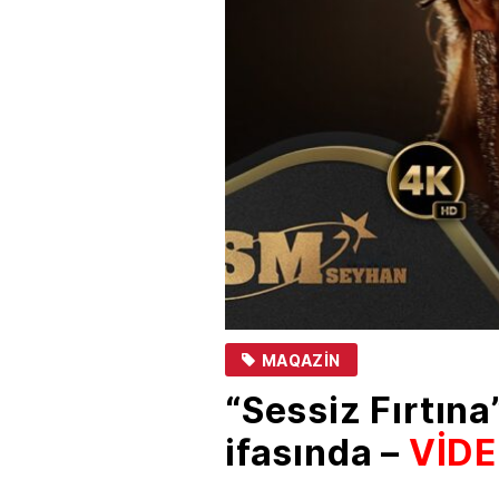
MAQAZIN
“Sessiz Fırtına
ifasında –
VİD