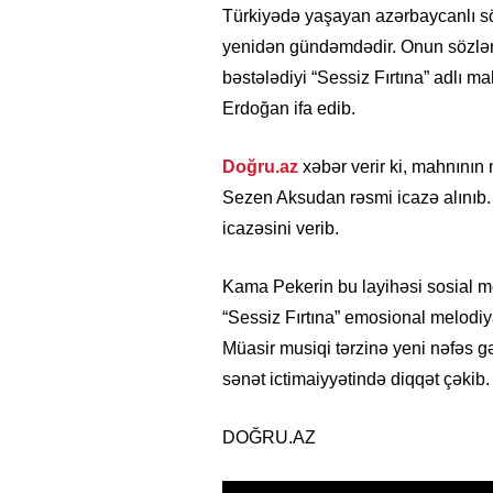
Türkiyədə yaşayan azərbaycanlı s
yenidən gündəmdədir. Onun sözlərin
bəstələdiyi “Sessiz Fırtına” adlı m
Erdoğan ifa edib.
Doğru.az
xəbər verir ki, mahnını
Sezen Aksudan rəsmi icazə alınıb. 
icazəsini verib.
Kama Pekerin bu layihəsi sosial m
“Sessiz Fırtına” emosional melodiya
Müasir musiqi tərzinə yeni nəfəs 
sənət ictimaiyyətində diqqət çəkib.
DOĞRU.AZ