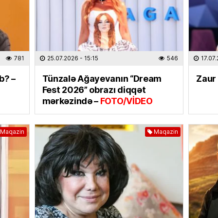
Vaqif 
vəzifə
01.08
SON XƏ
781
25.07.2026
- 15:15
546
17.07
Azərba
b? –
Tünzalə Ağayevanın “Dream
Zaur 
01.08
Fest 2026” obrazı diqqət
mərkəzində –
FOTO/VİDEO
MƏDƏNI
Nərima
01.08
Maqazin
Maqazin
MEDİA
“Ganjav
bayram
31.07.
İDMAN