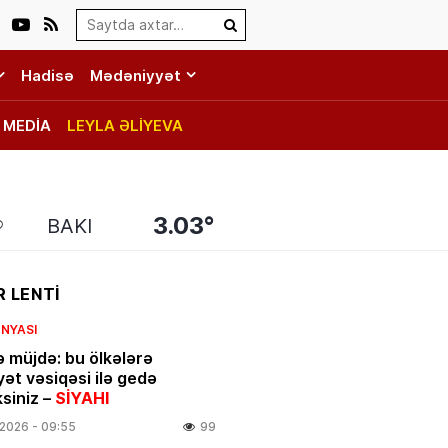
Search…
Hadisə
Mədəniyyət
MEDİA
LEYLA ƏLİYEVA
3.03°
BAKI
 LENTİ
NYASI
ə müjdə: bu ölkələrə
yət vəsiqəsi ilə gedə
ksiniz –
SİYAHI
.2026
- 09:55
99