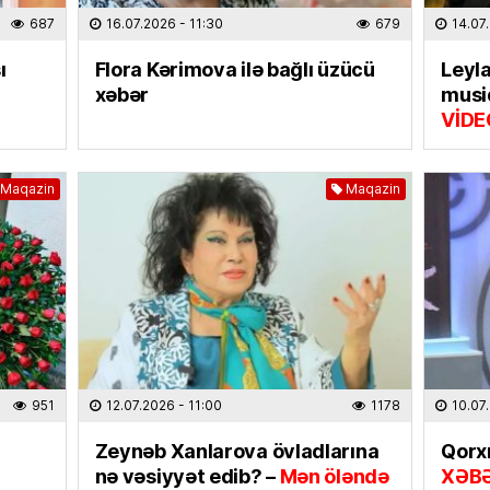
Salah 
687
16.07.2026
- 11:30
679
14.07
31.07.
ı
Flora Kərimova ilə bağlı üzücü
Leyla
xəbər
musiq
EKOLOG
VİDE
Yağış 
31.07.
Maqazin
Maqazin
DÜNYA
İki ölkə
olundu
31.07.
ELM VƏ 
“Xaric
seçərk
951
12.07.2026
- 11:00
1178
10.07
diqqət 
Zeynəb Xanlarova övladlarına
Qorxm
30.07
nə vəsiyyət edib? –
Mən öləndə
XƏB