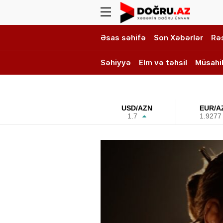
Əsas səhifə
Son Xəbərlər
Rə
Səhiyyə
Elm və təhsil
Müsahi
DOĞRU TV
USD/AZN
EUR/A
1.7
1.9277