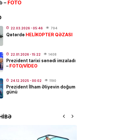
ib –
FOTO
ƏT
alı:
2 avqust, 2026-cı il
D
.2026
- 00:12
1060
22.03.2026
- 05:46
794
HELİKOPTER QƏZASI
Qətərdə
dakı qanlı partlayışda yeni
–
Ad günü keçirilən generalın
22.01.2026
- 15:22
1408
Prezident tarixi sənədi imzaladı
 bəlli oldu
FOTO/VİDEO
–
.2026
- 23:48
2422
24.12.2025
- 00:02
1190
ƏT
Prezident İlham Əliyevin doğum
günü
ycanda sabiq nazir vəfat
FOTO
.2026
- 21:20
931
HİBƏ
qətl törədildi