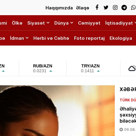
Haqqımızda
Əlaqə
smi
Ölkə
Siyasət
Dünya
Cəmiyyət
İqtisadiyyat
bə
İdman
Hərbi və Cəbhə
Foto reportaj
Ekologiya
ZN
RUB/AZN
TRY/AZN
0.0231
0.1411
XƏBƏR
TÜRK DÜ
Əhaliy
şəxsiy
biləcə
06.08