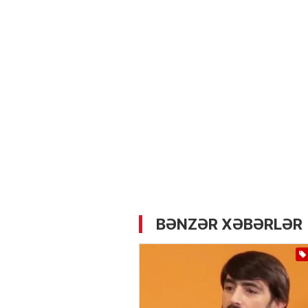
05.05.2026
- 12:14
724
Üz dərisinə necə qulluq e
lazımdır? –
Kosmetoloq S
Məmmədli ilə MÜSAHİBƏ
BƏNZƏR XƏBƏRLƏR