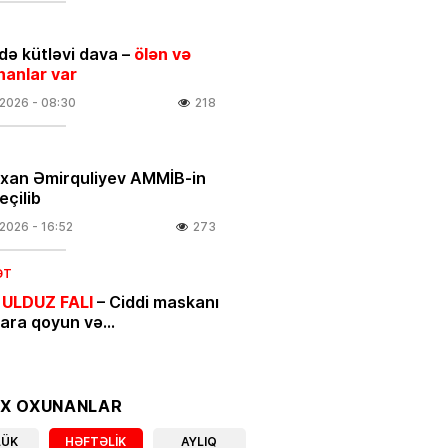
ə kütləvi dava –
ölən və
nanlar var
.2026
- 08:30
218
rxan Əmirquliyev AMMİB-in
eçilib
.2026
- 16:52
273
ƏT
 ULDUZ FALI
– Ciddi maskanı
nara qoyun və…
.2026
- 00:05
448
IYYAT
OX OXUNANLAR
ycan mənşəli qeyri-neft-qaz
LÜK
HƏFTƏLIK
AYLIQ
larının beynəlxalq