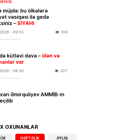
NYASI
ə müjdə: bu ölkələrə
yət vəsiqəsi ilə gedə
ksiniz –
SİYAHI
.2026
- 09:55
108
ə kütləvi dava –
ölən və
nanlar var
.2026
- 08:30
307
rxan Əmirquliyev AMMİB-in
eçilib
.2026
- 16:52
343
ƏT
OX OXUNANLAR
 ULDUZ FALI
– Ciddi maskanı
LÜK
HƏFTƏLIK
AYLIQ
nara qoyun və…