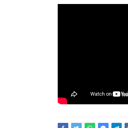
15.02.2026
- 18:49
1019
Leyla Əliyeva babasının 
gününü belə qeyd etdi –
F