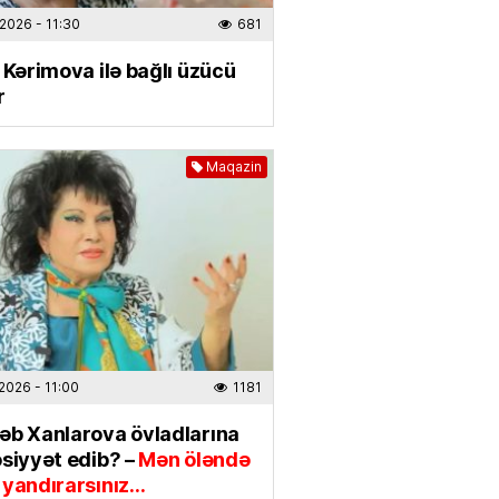
i Holding” jurnalistlərin peşə
.2026
- 11:30
681
ını qeyd etdi –
FOTO
 Kərimova ilə bağlı üzücü
2026
- 17:07
433
r
seçimini etdi
Maqazin
2026
- 12:05
625
IYA
yağacaq
– Bu günün havası
2026
- 08:25
258
 belə birləşir:
Rəsmən təsdiq
.2026
- 11:00
1181
əb Xanlarova övladlarına
2026
- 07:16
811
siyyət edib? –
Mən öləndə
 yandırarsınız…
TƏHSIL