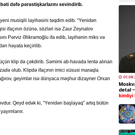
əti dəfə pərəstişkarlarını sevindirib.
05.08
 yeni musiqili layihəsini təqdim edib. “Yenidən
İQTISAD
i ifaçının özünə, sözləri isə Zaur Zeynalov
Azərba
məhsul
nı Pərviz Əlikramoğlu ifa edib, layihənin miks və
bazarl
ən həyata keçirilib.
yüksəl
04.08
üçün klip də çəkdirib. Səmimi ab-havada lentə alınan
zadə olub. Klipdə ifaçının imici xüsusi maraqla
EKOLOG
01.08
Bağırov, geyimlər isə dünyaca məşhur dizayner Orxan
Bu tar
Moskva
İstilər 
detal 
kimliyi
04.08
vdur. Qeyd edək ki, “Yenidən başlayaq” artıq bütün
İQTISAD
yayımlanır.
Pensiy
04.08