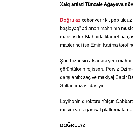
Xalq artisti Tünzalə Ağayeva növb
Doğru.az
xəbər verir ki, pop ulduz
başlayaq” adlanan mahnının musiqis
məxsusdur. Mahnıda klarnet parçası
masterinqi isə Emin Karima tərəfind
Şou-biznesin əfsanəsi yeni mahnı 
görüntülərin rejissoru Pərviz Əzim-
qarşılanıb: saç və makiyaj Sabir 
Sultan imzası daşıyır.
Layihənin direktoru Yalçın Cabbaro
musiqi və rəqəmsal platformalarda 
DOĞRU.AZ