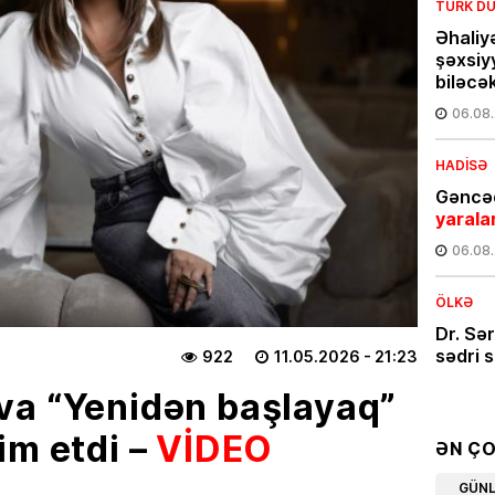
TÜRK DÜ
Əhaliy
şəxsiy
biləcə
06.08
HADISƏ
Gəncəd
yarala
06.08
ÖLKƏ
Dr. Sə
sədri s
922
11.05.2026
- 21:23
05.08
va “Yenidən başlayaq”
im etdi –
VİDEO
CƏMIYY
ƏN Ç
Günün
GÜN
bir kə