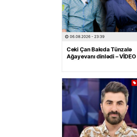
06.08.2026
- 23:39
Ceki Çan Bakıda Tünzalə
Ağayevanı dinlədi – VİDEO