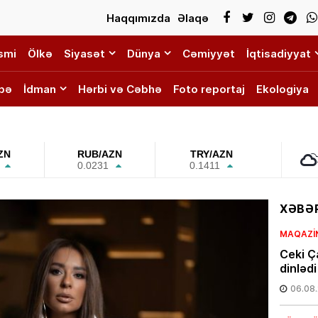
Haqqımızda
Əlaqə
smi
Ölkə
Siyasət
Dünya
Cəmiyyət
İqtisadiyyat
bə
İdman
Hərbi və Cəbhə
Foto reportaj
Ekologiya
ZN
RUB/AZN
TRY/AZN
0.0231
0.1411
XƏBƏR
MAQAZI
Ceki Ç
dinləd
06.08