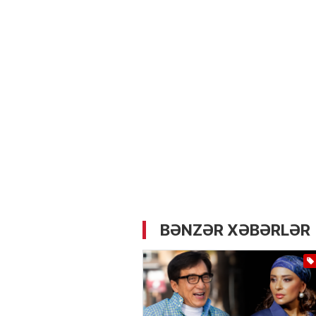
05.05.2026
- 12:14
727
Üz dərisinə necə qulluq e
lazımdır? –
Kosmetoloq S
Məmmədli ilə MÜSAHİBƏ
BƏNZƏR XƏBƏRLƏR