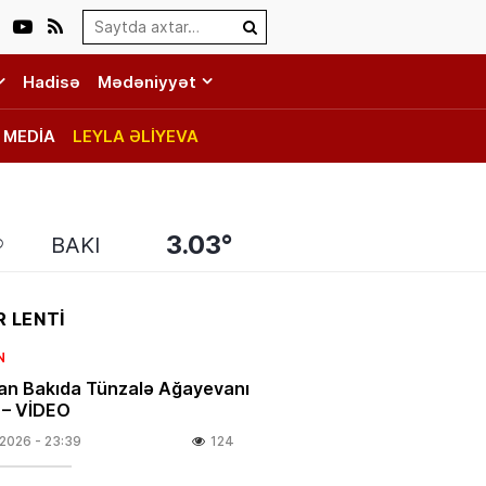
Search…
Hadisə
Mədəniyyət
MEDİA
LEYLA ƏLİYEVA
3.03°
BAKI
 LENTİ
N
an Bakıda Tünzalə Ağayevanı
i – VİDEO
.2026
- 23:39
124