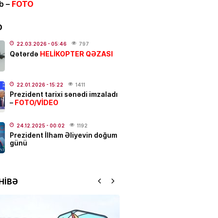
ib –
FOTO
IYYAT
n-karta köçürmələrə
LİMİT
D
LDU
22.03.2026
- 05:46
797
.2026
- 12:04
817
HELİKOPTER QƏZASI
Qətərdə
ƏT
alı:
2 avqust, 2026-cı il
22.01.2026
- 15:22
1411
Prezident tarixi sənədi imzaladı
.2026
- 00:12
1066
FOTO/VİDEO
–
24.12.2025
- 00:02
1192
Prezident İlham Əliyevin doğum
dakı qanlı partlayışda yeni
günü
–
Ad günü keçirilən generalın
 bəlli oldu
.2026
- 23:48
2435
HİBƏ
ƏT
ycanda sabiq nazir vəfat
FOTO