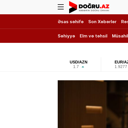
Əsas səhifə
Son Xəbərlər
Rə
Səhiyyə
Elm və təhsil
Müsahi
DOĞRU TV
USD/AZN
EUR/A
1.7
1.9277