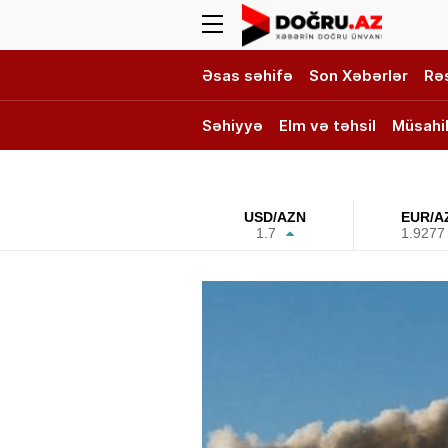
Əsas səhifə
Son Xəbərlər
Rə
Səhiyyə
Elm və təhsil
Müsahi
DOĞRU TV
USD/AZN
EUR/A
1.7
1.9277