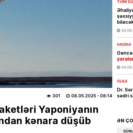
TÜRK DÜ
Əhaliy
şəxsiy
biləcə
06.08
HADISƏ
Gəncəd
yarala
06.08
ÖLKƏ
Dr. Sə
sədri s
301
08.05.2025
- 08:14
05.08
raketləri Yaponiyanın
ından kənara düşüb
CƏMIYY
ƏN Ç
Günün
GÜN
bir kə