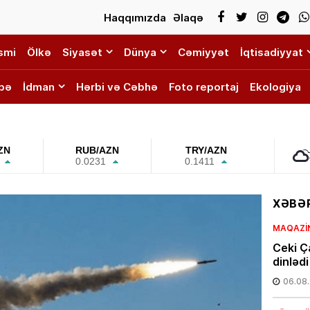
Haqqımızda
Əlaqə
smi
Ölkə
Siyasət
Dünya
Cəmiyyət
İqtisadiyyat
bə
İdman
Hərbi və Cəbhə
Foto reportaj
Ekologiya
ZN
RUB/AZN
TRY/AZN
0.0231
0.1411
XƏBƏR
MAQAZI
Ceki Ç
dinlədi
06.08