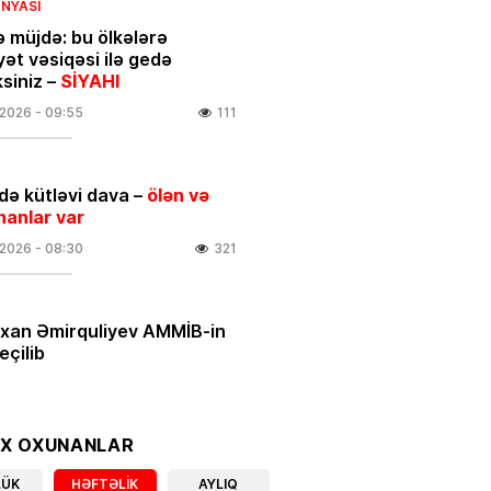
NYASI
ə müjdə: bu ölkələrə
yət vəsiqəsi ilə gedə
ksiniz –
SİYAHI
.2026
- 09:55
111
ə kütləvi dava –
ölən və
nanlar var
.2026
- 08:30
321
rxan Əmirquliyev AMMİB-in
eçilib
.2026
- 16:52
351
ƏT
OX OXUNANLAR
 ULDUZ FALI
– Ciddi maskanı
LÜK
HƏFTƏLIK
AYLIQ
nara qoyun və…