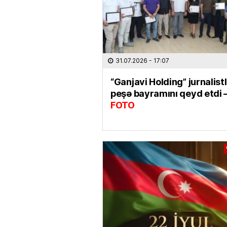
31.07.2026
- 17:07
“Ganjavi Holding” jurnalist
peşə bayramını qeyd etdi 
FOTO