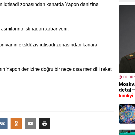
ın iqtisadi zonasından kənarda Yapon dənizinə
05.08
İQTISAD
smilərinə istinadən xəbər verir.
Azərba
məhsul
bazarl
oniyanın eksklüziv iqtisadi zonasından kənara
yüksəl
04.08
n Yapon dənizinə doğru bir neçə qısa mənzilli raket
EKOLOG
01.08
Bu tar
Moskva
İstilər 
detal 
kimliyi
04.08
İQTISAD
Pensiy
04.08