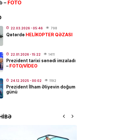
ib –
FOTO
IYYAT
n-karta köçürmələrə
LİMİT
D
LDU
22.03.2026
- 05:46
798
.2026
- 12:04
819
HELİKOPTER QƏZASI
Qətərdə
ƏT
alı:
2 avqust, 2026-cı il
22.01.2026
- 15:22
1411
Prezident tarixi sənədi imzaladı
.2026
- 00:12
1066
FOTO/VİDEO
–
24.12.2025
- 00:02
1192
Prezident İlham Əliyevin doğum
dakı qanlı partlayışda yeni
günü
–
Ad günü keçirilən generalın
 bəlli oldu
.2026
- 23:48
2436
HİBƏ
ƏT
ycanda sabiq nazir vəfat
FOTO