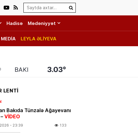
Search…
Hadisə
Mədəniyyət
MEDİA
LEYLA ƏLİYEVA
3.03°
BAKI
 LENTİ
N
an Bakıda Tünzalə Ağayevanı
 –
VİDEO
.2026
- 23:39
133