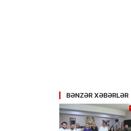
05.05.2026
- 12:14
727
Üz dərisinə necə qulluq e
lazımdır? –
Kosmetoloq S
Məmmədli ilə MÜSAHİBƏ
BƏNZƏR XƏBƏRLƏR