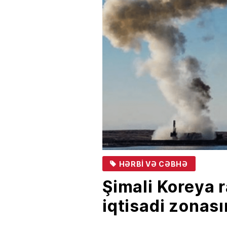
HƏRBI VƏ CƏBHƏ
Şimali Koreya 
iqtisadi zonas