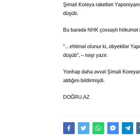
Şimali Koreya raketləri Yaponiyan
düşüb.
Bu barədə NHK çoxsaylı hökumət rə
“…ehtimal olunur ki, obyektlər Yap
düşüb”, – nəşr yazır.
Yonhap daha əvvəl Şimali Koreyanı
atdığını bildirmişdi.
DOĞRU.AZ