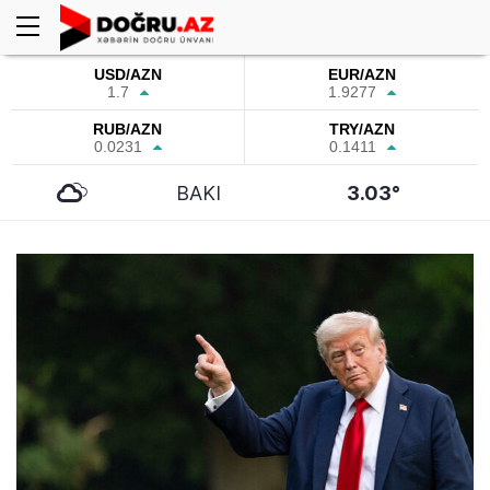
USD/AZN
EUR/AZN
1.7
1.9277
RUB/AZN
TRY/AZN
0.0231
0.1411
BAKI
3.03°