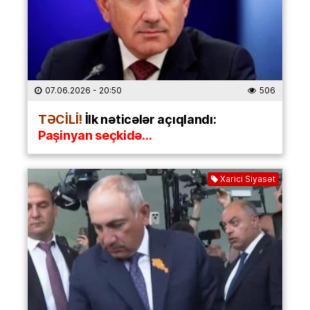
07.06.2026
- 20:50
506
TƏCİLİ!
İlk nəticələr açıqlandı:
Paşinyan seçkidə…
Xarici Siyasət