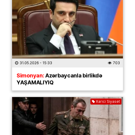
31.05.2026
- 15:33
703
Simonyan:
Azərbaycanla birlikdə
YAŞAMALIYIQ
Xarici Siyasət