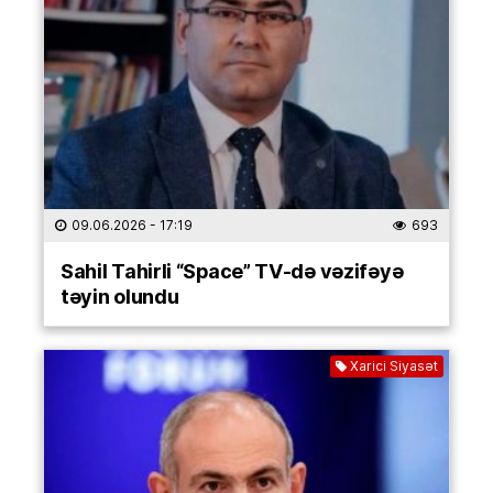
09.06.2026
- 17:19
693
Sahil Tahirli “Space” TV-də vəzifəyə
təyin olundu
Xarici Siyasət