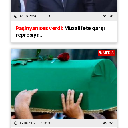
07.06.2026
- 15:33
591
Paşinyan səs verdi:
Müxalifətə qarşı
represiya…
MEDİA
05.06.2026
- 13:19
751