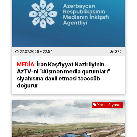
27.07.2026
- 22:54
372
MEDİA:
İran Kəşfiyyat Nazirliyinin
AzTV-ni “düşmən media qurumları”
siyahısına daxil etməsi təəccüb
doğurur
Xarici Siyasət