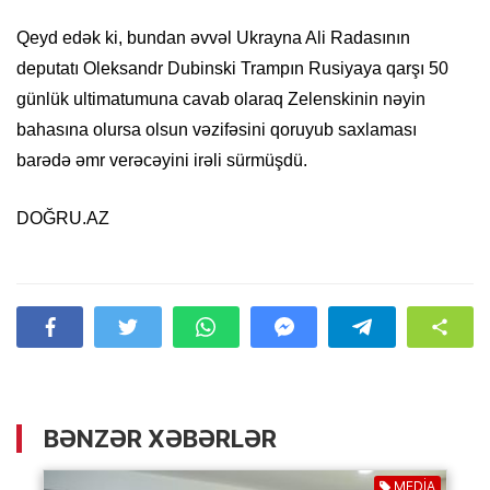
Qeyd edək ki, bundan əvvəl Ukrayna Ali Radasının
deputatı Oleksandr Dubinski Trampın Rusiyaya qarşı 50
günlük ultimatumuna cavab olaraq Zelenskinin nəyin
bahasına olursa olsun vəzifəsini qoruyub saxlaması
barədə əmr verəcəyini irəli sürmüşdü.
DOĞRU.AZ
BƏNZƏR XƏBƏRLƏR
MEDİA