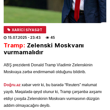
XARICI SIYASƏT
15.07.2025
- 23:43
45
Tramp:
Zelenski Moskvanı
vurmamalıdır
ABŞ prezidenti Donald Tramp Vladimir Zelenskinin
Moskvaya zərbə endirməməli olduğunu bildirib.
Doğru.az
xəbər verir ki, bu barədə “Reuters” məlumat
yayıb. Məqalədə qeyd olunur ki, Tramp çərşənbə axşamı
etdiyi çıxışda Zelenskinin Moskvanı vurmasının düzgün
addım olmayacağını deyib.