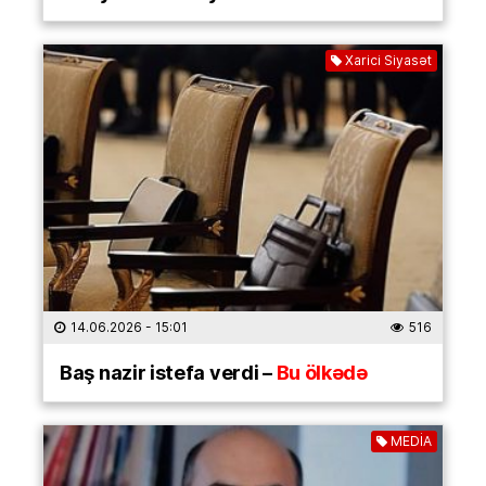
Xarici Siyasət
14.06.2026
- 15:01
516
Baş nazir istefa verdi –
Bu ölkədə
MEDİA