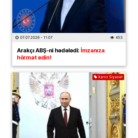
07.07.2026
- 11:07
453
Arakçı ABŞ-ni hədələdi:
İmzanıza
hörmət edin!
Xarici Siyasət