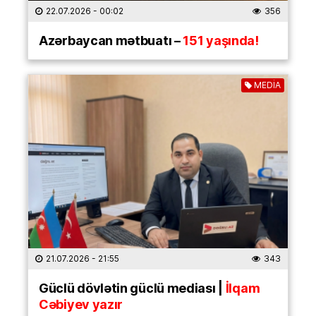
22.07.2026
- 00:02
356
Azərbaycan mətbuatı –
151 yaşında!
MEDİA
21.07.2026
- 21:55
343
Güclü dövlətin güclü mediası |
İlqam
Cəbiyev yazır