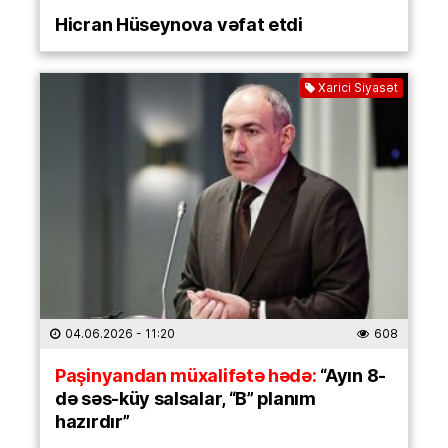
Hicran Hüseynova vəfat etdi
Xarici Siyasət
04.06.2026
- 11:20
608
Paşinyandan müxalifətə hədə:
“Ayın 8-
də səs-küy salsalar, “B” planım
hazırdır”