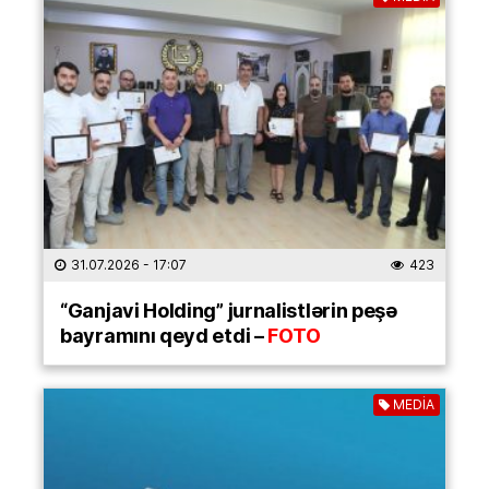
31.07.2026
- 17:07
423
“Ganjavi Holding” jurnalistlərin peşə
bayramını qeyd etdi –
FOTO
MEDİA