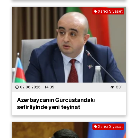
Xarici Siyasət
02.06.2026
- 14:35
631
Azərbaycanın Gürcüstandakı
səfirliyində yeni təyinat
Xarici Siyasət