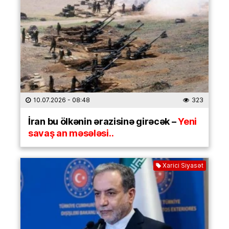
10.07.2026
- 08:48
323
İran bu ölkənin ərazisinə girəcək –
Yeni
savaş an məsələsi..
Xarici Siyasət