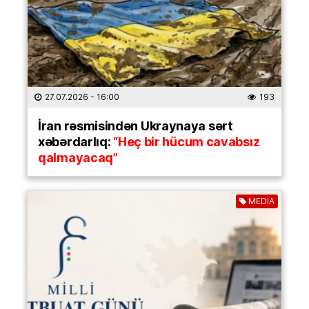
27.07.2026
- 16:00
193
İran rəsmisindən Ukraynaya sərt
xəbərdarlıq:
“Heç bir hücum cavabsız
qalmayacaq”
MEDİA