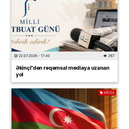
22.07.2026
- 17:40
267
Əkinçi”dən rəqəmsal mediaya uzanan
yol
MEDİA