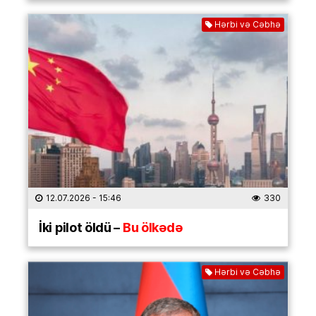
Hərbi və Cəbhə
12.07.2026
- 15:46
330
İki pilot öldü –
Bu ölkədə
Hərbi və Cəbhə