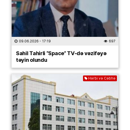
09.06.2026
- 17:19
697
Sahil Tahirli “Space” TV-də vəzifəyə
təyin olundu
Hərbi və Cəbhə