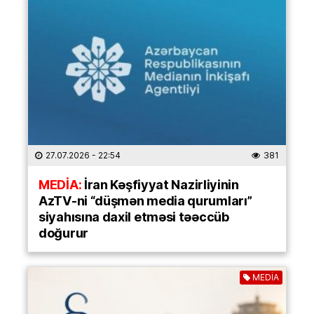
27.07.2026
- 22:54
381
MEDİA:
İran Kəşfiyyat Nazirliyinin
AzTV-ni “düşmən media qurumları”
siyahısına daxil etməsi təəccüb
doğurur
MEDİA