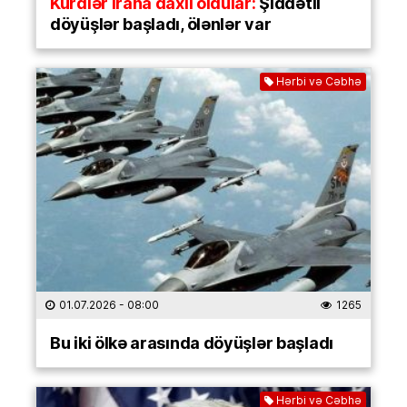
Kürdlər İrana daxil oldular:
Şiddətli
döyüşlər başladı, ölənlər var
Hərbi və Cəbhə
01.07.2026
- 08:00
1265
Bu iki ölkə arasında döyüşlər başladı
Hərbi və Cəbhə