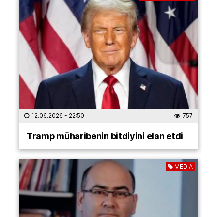
12.06.2026
- 22:50
757
Tramp müharibənin bitdiyini elan etdi
MEDİA