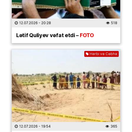
12.07.2026
- 20:28
518
Lətif Quliyev vəfat etdi –
FOTO
Hərbi və Cəbhə
12.07.2026
- 19:54
365