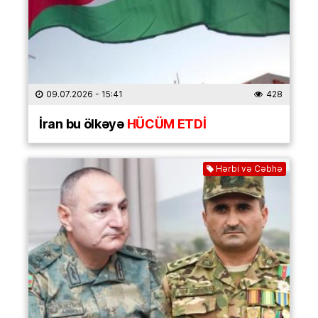
09.07.2026
- 15:41
428
İran bu ölkəyə
HÜCÜM ETDİ
Hərbi və Cəbhə