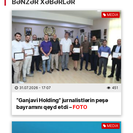
BƏNZƏR XƏBƏRLƏR
MEDİA
31.07.2026
- 17:07
451
“Ganjavi Holding” jurnalistlərin peşə
bayramını qeyd etdi –
FOTO
MEDİA