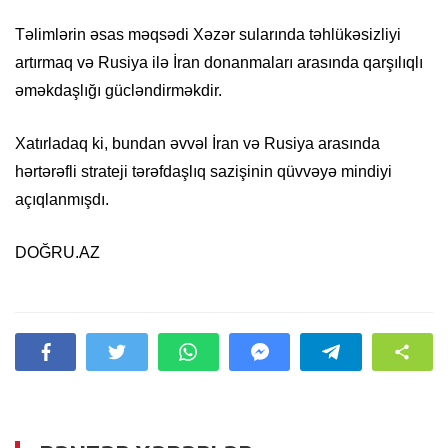
Təlimlərin əsas məqsədi Xəzər sularında təhlükəsizliyi
artırmaq və Rusiya ilə İran donanmaları arasında qarşılıqlı
əməkdaşlığı gücləndirməkdir.
Xatırladaq ki, bundan əvvəl İran və Rusiya arasında
hərtərəfli strateji tərəfdaşlıq sazişinin qüvvəyə mindiyi
açıqlanmışdı.
DOĞRU.AZ