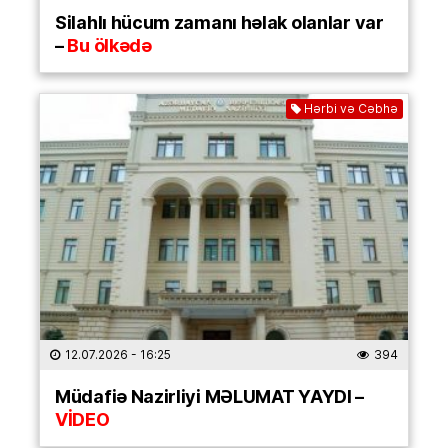
Silahlı hücum zamanı həlak olanlar var
–
Bu ölkədə
Hərbi və Cəbhə
12.07.2026
- 16:25
394
Müdafiə Nazirliyi MƏLUMAT YAYDI –
VİDEO