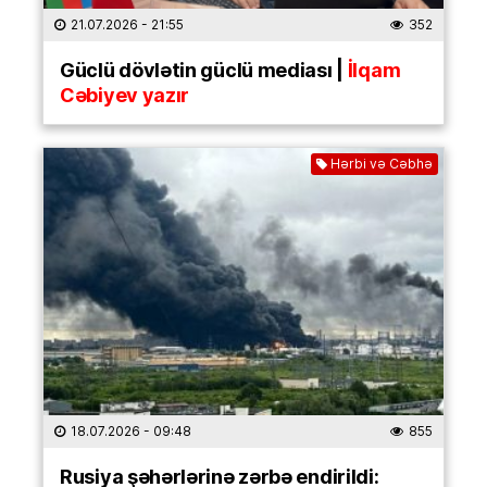
21.07.2026
- 21:55
352
Güclü dövlətin güclü mediası |
İlqam
Cəbiyev yazır
Hərbi və Cəbhə
18.07.2026
- 09:48
855
Rusiya şəhərlərinə zərbə endirildi: