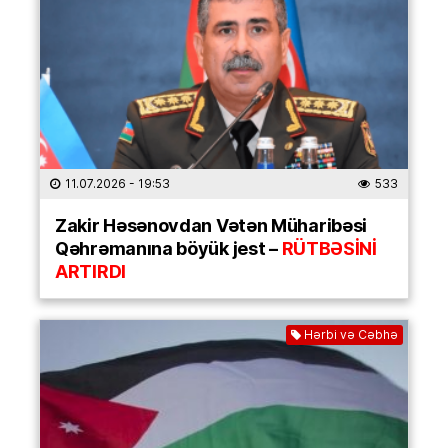
11.07.2026
- 19:53
533
Zakir Həsənovdan Vətən Müharibəsi
Qəhrəmanına böyük jest –
RÜTBƏSİNİ
ARTIRDI
Hərbi və Cəbhə