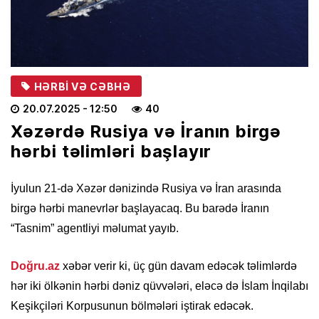
HƏRBI VƏ CƏBHƏ
20.07.2025
- 12:50
40
Xəzərdə Rusiya və İranın birgə
hərbi təlimləri başlayır
İyulun 21-də Xəzər dənizində Rusiya və İran arasında
birgə hərbi manevrlər başlayacaq. Bu barədə İranın
“Tasnim” agentliyi məlumat yayıb.
Doğru.az
xəbər verir ki, üç gün davam edəcək təlimlərdə
hər iki ölkənin hərbi dəniz qüvvələri, eləcə də İslam İnqilabı
Keşikçiləri Korpusunun bölmələri iştirak edəcək.