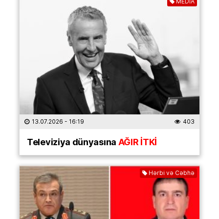
MEDİA
13.07.2026
- 16:19
403
Televiziya dünyasına
AĞIR İTKİ
Hərbi və Cəbhə