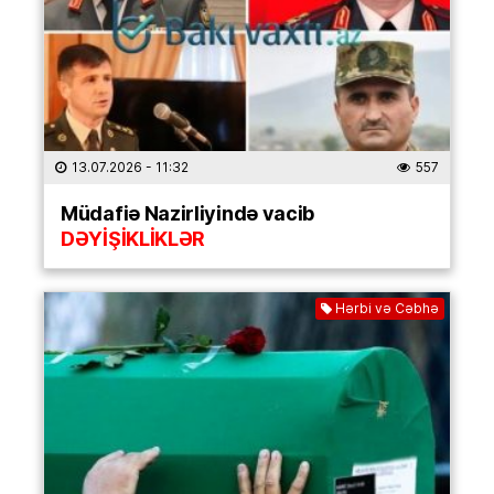
13.07.2026
- 11:32
557
Müdafiə Nazirliyində vacib
DƏYİŞİKLİKLƏR
Hərbi və Cəbhə