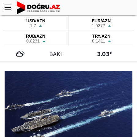
USD/AZN
EUR/AZN
1.7
1.9277
RUB/AZN
TRY/AZN
0.0231
0.1411
BAKI
3.03°