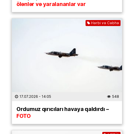
ölənlər və yaralananlar var
Hərbi və Cəbhə
17.07.2026
- 14:05
548
Ordumuz qırıcıları havaya qaldırdı –
FOTO