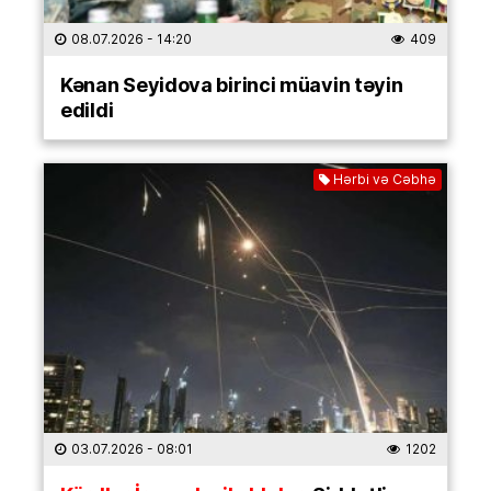
08.07.2026
- 14:20
409
Kənan Seyidova birinci müavin təyin
edildi
Hərbi və Cəbhə
03.07.2026
- 08:01
1202