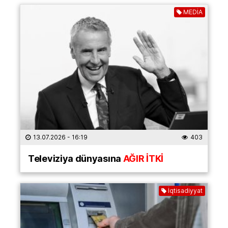
MEDİA
13.07.2026
- 16:19
403
Televiziya dünyasına
AĞIR İTKİ
İqtisadiyyat