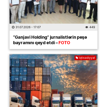
31.07.2026
- 17:07
449
“Ganjavi Holding” jurnalistlərin peşə
bayramını qeyd etdi –
FOTO
İqtisadiyyat