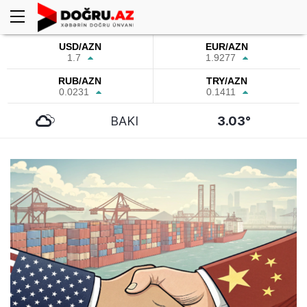
USD/AZN
EUR/AZN
1.7
1.9277
RUB/AZN
TRY/AZN
0.0231
0.1411
BAKI
3.03°