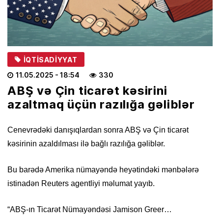
İQTISADIYYAT
11.05.2025
- 18:54
330
ABŞ və Çin ticarət kəsirini
azaltmaq üçün razılığa gəliblər
Cenevrədəki danışıqlardan sonra ABŞ və Çin ticarət
kəsirinin azaldılması ilə bağlı razılığa gəliblər.
Bu barədə Amerika nümayəndə heyətindəki mənbələrə
istinadən Reuters agentliyi məlumat yayıb.
“ABŞ-ın Ticarət Nümayəndəsi Jamison Greer…