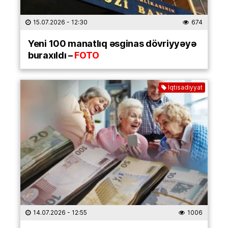
15.07.2026
- 12:30
674
Yeni 100 manatlıq əsginas dövriyyəyə
buraxıldı –
FOTO
İqtisadiyyat
14.07.2026
- 12:55
1006