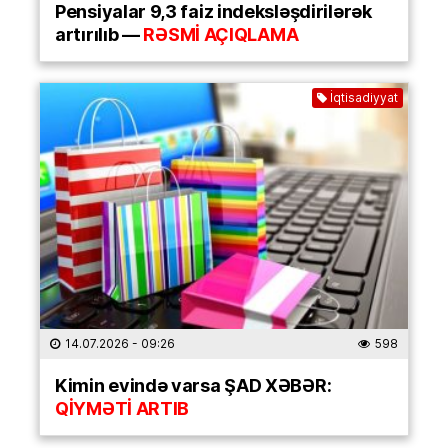
Pensiyalar 9,3 faiz indeksləşdirilərək
artırılıb —
RƏSMİ AÇIQLAMA
İqtisadiyyat
14.07.2026
- 09:26
598
Kimin evində varsa ŞAD XƏBƏR:
QİYMƏTİ ARTIB