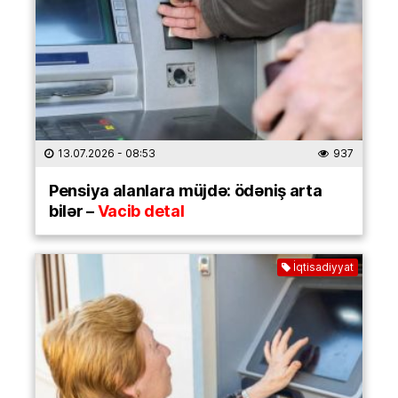
13.07.2026
- 08:53
937
Pensiya alanlara müjdə: ödəniş arta
bilər –
Vacib detal
İqtisadiyyat