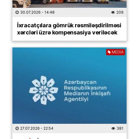
30.07.2026
- 14:48
209
İxracatçılara gömrük rəsmiləşdirilməsi
xərcləri üzrə kompensasiya veriləcək
MEDİA
27.07.2026
- 22:54
381