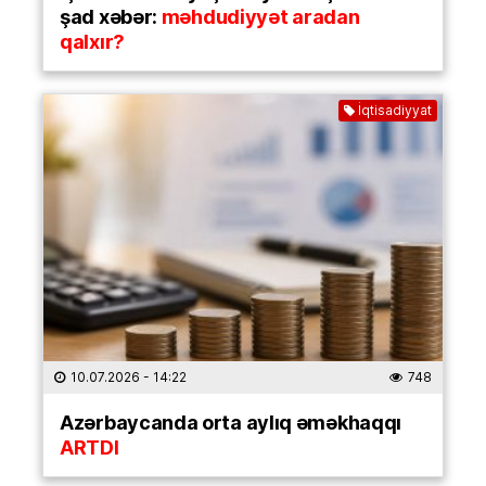
şad xəbər:
məhdudiyyət aradan
qalxır?
İqtisadiyyat
10.07.2026
- 14:22
748
Azərbaycanda orta aylıq əməkhaqqı
ARTDI