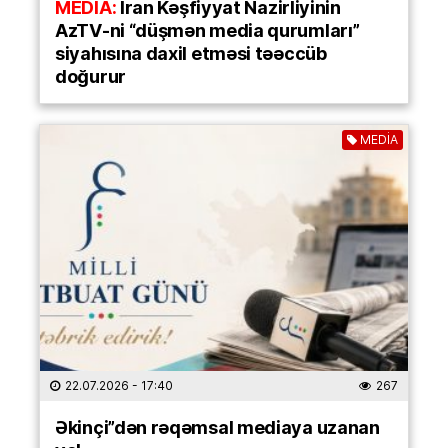
MEDİA:
İran Kəşfiyyat Nazirliyinin
AzTV-ni “düşmən media qurumları”
siyahısına daxil etməsi təəccüb
doğurur
MEDİA
22.07.2026
- 17:40
267
Əkinçi”dən rəqəmsal mediaya uzanan