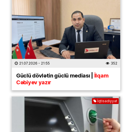
21.07.2026
- 21:55
352
Güclü dövlətin güclü mediası |
İlqam
Cəbiyev yazır
İqtisadiyyat