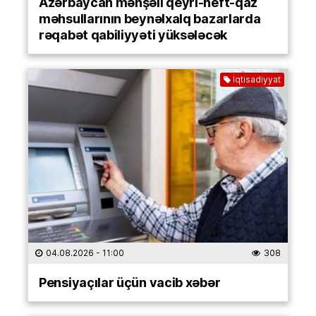
Azərbaycan mənşəli qeyri-neft-qaz
məhsullarının beynəlxalq bazarlarda
rəqabət qabiliyyəti yüksələcək
İqtisadiyyat
04.08.2026
- 11:00
308
Pensiyaçılar üçün vacib xəbər