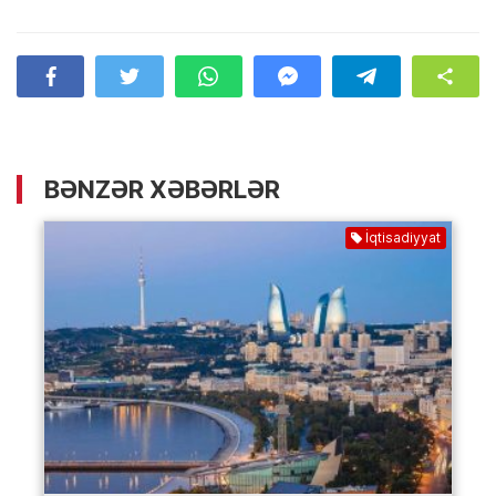
BƏNZƏR XƏBƏRLƏR
İqtisadiyyat