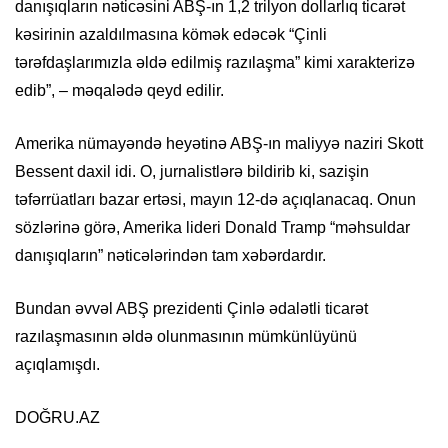
danışıqların nəticəsini ABŞ-ın 1,2 trilyon dollarlıq ticarət
kəsirinin azaldılmasına kömək edəcək “Çinli
tərəfdaşlarımızla əldə edilmiş razılaşma” kimi xarakterizə
edib”, – məqalədə qeyd edilir.
Amerika nümayəndə heyətinə ABŞ-ın maliyyə naziri Skott
Bessent daxil idi. O, jurnalistlərə bildirib ki, sazişin
təfərrüatları bazar ertəsi, mayın 12-də açıqlanacaq. Onun
sözlərinə görə, Amerika lideri Donald Tramp “məhsuldar
danışıqların” nəticələrindən tam xəbərdardır.
Bundan əvvəl ABŞ prezidenti Çinlə ədalətli ticarət
razılaşmasının əldə olunmasının mümkünlüyünü
açıqlamışdı.
DOĞRU.AZ