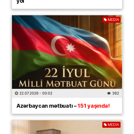
yol
MEDİA
22.07.2026
- 00:02
362
Azərbaycan mətbuatı –
151 yaşında!
MEDİA