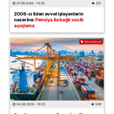
07.08.2026
- 14:35
201
2006-cı ildən əvvəl işləyənlərin
nəzərinə:
Pensiya ilə bağlı vacib
açıqlama
İqtisadiyyat
04.08.2026
- 19:23
508