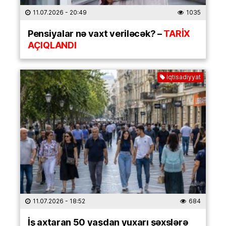
11.07.2026
- 20:49
1035
Pensiyalar nə vaxt veriləcək? –
TARİX
AÇIQLANDI
İqtisadiyyat
11.07.2026
- 18:52
684
İş axtaran 50 yaşdan yuxarı şəxslərə