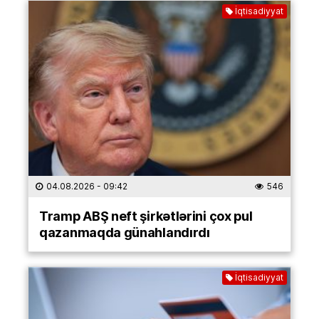
İqtisadiyyat
04.08.2026
- 09:42
546
Tramp ABŞ neft şirkətlərini çox pul
qazanmaqda günahlandırdı
İqtisadiyyat