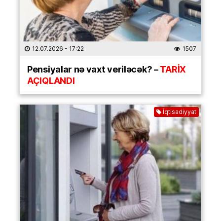
12.07.2026
- 17:22
1507
Pensiyalar nə vaxt veriləcək? –
TARİX
AÇIQLANDI
İqtisadiyyat