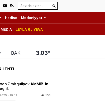
Search…
Hadisə
Mədəniyyət
MEDİA
LEYLA ƏLİYEVA
3.03°
BAKI
 LENTİ
rxan Əmirquliyev AMMİB-in
eçilib
.2026
- 16:52
153