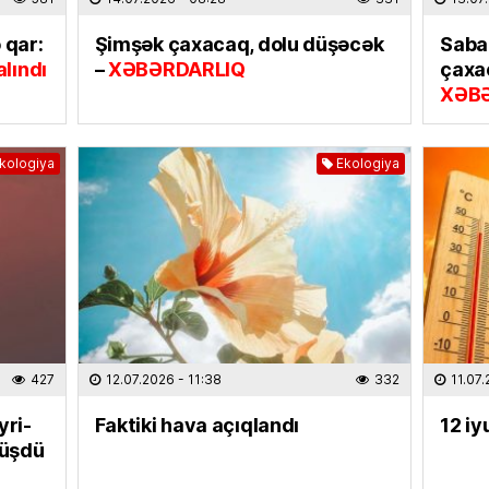
31.07.
 qar:
Şimşək çaxacaq, dolu düşəcək
Saba
ELM VƏ 
lındı
–
XƏBƏRDARLIQ
çaxa
“Xaric
XƏB
seçərk
diqqət 
30.07
kologiya
Ekologiya
İQTISAD
İxraca
rəsmilə
kompen
30.07
CƏMIYY
427
12.07.2026
- 11:38
332
11.07
Hibrid
XƏBƏ
yri-
Faktiki hava açıqlandı
12 iy
düşdü
30.07