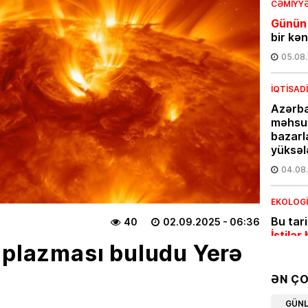
CƏMIYY
Günün
bir kə
05.08
İQTISAD
Azərba
məhsul
bazarl
yüksəl
04.08
EKOLOG
Bu tar
40
02.09.2025
- 06:36
İstilər 
plazması buludu Yerə
04.08
ƏN Ç
İQTISAD
GÜN
Pensiy