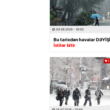
04.08.2026
- 18:00
Bu tarixdən havalar DƏYİŞİ
İstilər bitir
E
16.07.2026
- 20:56