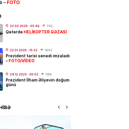
ib –
FOTO
ƏT
ycanda sabiq nazir vəfat
FOTO
D
.2026
- 21:20
918
22.03.2026
- 05:46
792
HELİKOPTER QƏZASI
Qətərdə
qətl törədildi
22.01.2026
- 15:22
1402
.2026
- 17:01
189
Prezident tarixi sənədi imzaladı
FOTO/VİDEO
–
N
Elşad Xose vəfat edib? –
24.12.2025
- 00:02
1186
Prezident İlham Əliyevin doğum
günü
.2026
- 16:15
769
YYƏT
HİBƏ
 susduğu gün:
Nəriman
zadə…
.2026
- 13:00
160