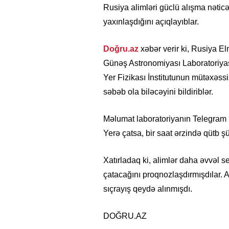
Rusiya alimləri güclü alışma nəti
yaxınlaşdığını açıqlayıblar.
Doğru.az
xəbər verir ki, Rusiya E
Günəş Astronomiyası Laboratoriya
Yer Fizikası İnstitutunun mütəxəss
səbəb ola biləcəyini bildiriblər.
Məlumat laboratoriyanın Telegram 
Yerə çatsa, bir saat ərzində qütb ş
Xatırladaq ki, alimlər daha əvvəl 
çatacağını proqnozlaşdırmışdılar. 
sıçrayış qeydə alınmışdı.
DOĞRU.AZ