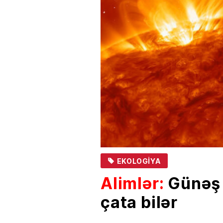
EKOLOGIYA
Alimlər:
Günəş 
çata bilər