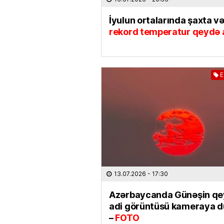
İyulun ortalarında şaxta və
rekord temperatur qeydə a
E
13.07.2026
- 17:30
Azərbaycanda Günəşin qe
adi görüntüsü kameraya 
–
FOTO