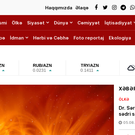
Haqqımızda
Əlaqə
smi
Ölkə
Siyasət
Dünya
Cəmiyyət
İqtisadiyyat
bə
İdman
Hərbi və Cəbhə
Foto reportaj
Ekologiya
ZN
RUB/AZN
TRY/AZN
0.0231
0.1411
XƏBƏR
ÖLKƏ
Dr. Sə
sədri s
05.08