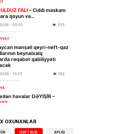
ƏT
 ULDUZ FALI
– Ciddi maskanı
nara qoyun və…
.2026
- 00:05
335
IYYAT
ycan mənşəli qeyri-neft-qaz
larının beynəlxalq
arda rəqabət qabiliyyəti
əcək
.2026
- 19:23
282
IYA
ixdən havalar DƏYİŞİR –
bitir
.2026
- 18:00
351
OX OXUNANLAR
IYYAT
LÜK
HƏFTƏLIK
AYLIQ
açılar üçün vacib xəbər