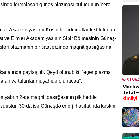
cəsində formalaşan günəş plazması buludunun Yerə
04.08
TÜRK DÜ
lmlər Akademiyasının Kosmik Tədqiqatlar İnstitutunun
CASCFE
daha bi
sı və Elmlər Akademiyasının Sibir Bölməsinin Günəş-
04.08
isləri plazmanın bir saat ərzində maqnit qasırğasına
İQTISAD
Tramp 
kanalında paylaşılıb. Qeyd olunub ki, “əgər plazma
qazanm
01.08
üaları və tufanlar müşahidə olunacaq”.
04.08
Moskva
detal 
sentyabrın 2-də maqnit qasırğasının pik həddə
kimliyi
ÖLKƏ
Avqustun 30-da isə Günəşdə enerji hasilatında kəskin
8 gün
04.08
ÖLKƏ