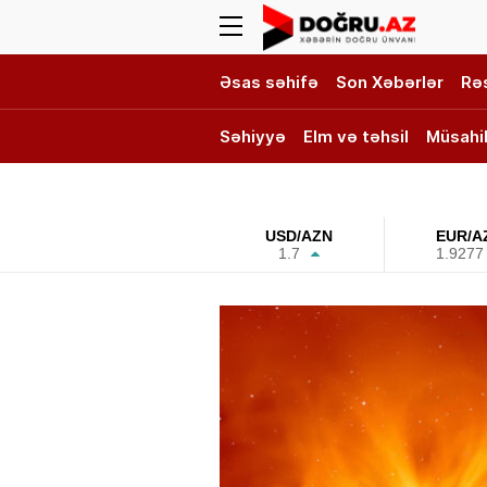
Əsas səhifə
Son Xəbərlər
Rə
Səhiyyə
Elm və təhsil
Müsahi
DOĞRU TV
USD/AZN
EUR/A
1.7
1.9277