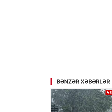
05.05.2026
- 12:14
720
Üz dərisinə necə qulluq e
lazımdır? –
Kosmetoloq S
Məmmədli ilə MÜSAHİBƏ
BƏNZƏR XƏBƏRLƏR
E