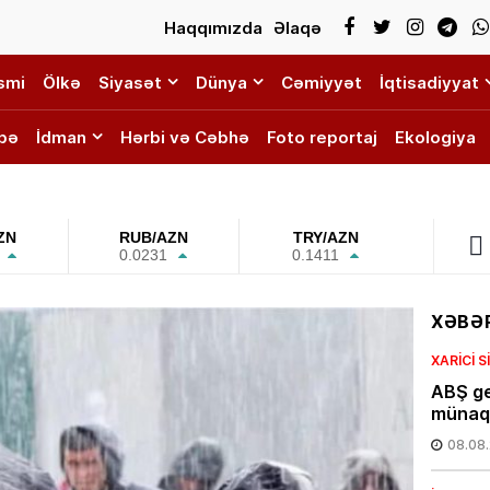
Haqqımızda
Əlaqə
smi
Ölkə
Siyasət
Dünya
Cəmiyyət
İqtisadiyyat
bə
İdman
Hərbi və Cəbhə
Foto reportaj
Ekologiya
ZN
RUB/AZN
TRY/AZN
0.0231
0.1411
XƏBƏR
XARICI 
ABŞ ge
münaqi
08.08