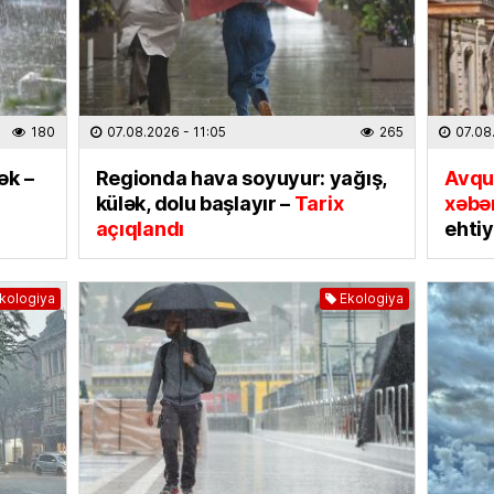
Dənizd
Azərba
07.08
SƏHIYYƏ
180
07.08.2026
- 11:05
265
07.08
Hər 10
istifad
ək –
Regionda hava soyuyur: yağış,
Avqu
yarada
külək, dolu başlayır –
Tarix
xəbər
07.08
açıqlandı
ehtiy
KINO TE
“
Sonun
kologiya
Ekologiya
mövsüm
07.08
ÖLKƏ
Bu Bak
07.08