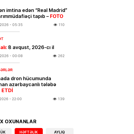
ən imtina edən “Real Madrid”
arımmüdafiəçi tapıb –
FOTO
.2026
- 05:35
110
ƏT
alı:
8 avqust, 2026-cı il
.2026
- 00:08
262
BƏRLƏR
nada dron hücumunda
nan azərbaycanlı tələbə
 ETDİ
.2026
- 22:00
139
linikanın direktor müavini
OX OXUNANLAR
ıxarıldı
LÜK
HƏFTƏLIK
AYLIQ