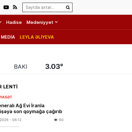
Search…
Hadisə
Mədəniyyət
MEDİA
LEYLA ƏLİYEVA
3.03°
BAKI
 LENTİ
SIYASƏT
neralı Ağ Evi İranla
şəyə son qoymağa çağırıb
.2026
- 06:12
60