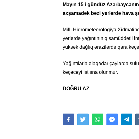
Mayın 15-i gündüz Azərbaycanın 
axşamadək bəzi yerlərdə hava şərai
Milli Hidrometeorologiya Xidmətind
yerlərdə yağıntının qısamüddətli i
yüksək dağlıq ərazilərdə qara keçəc
Yağıntılarla əlaqədar çaylarda sul
keçəcəyi istisna olunmur.
DOĞRU.AZ