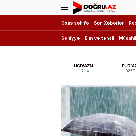
Əsas səhifə
Son Xəbərlər
Rə
Səhiyyə
Elm və təhsil
Müsahi
DOĞRU TV
USD/AZN
EUR/A
1.7
1.9277