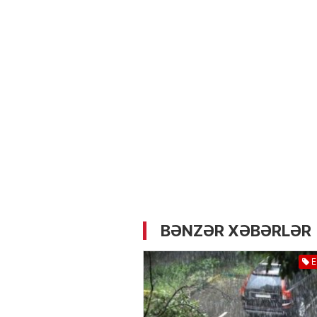
05.05.2026
- 12:14
734
Üz dərisinə necə qulluq e
lazımdır? –
Kosmetoloq S
Məmmədli ilə MÜSAHİBƏ
BƏNZƏR XƏBƏRLƏR
E