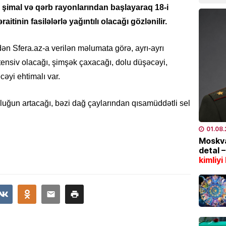
07.08
şimal və qərb rayonlarından başlayaraq 18-i
tinin fasilələrlə yağıntılı olacağı gözlənilir.
CƏMIYY
Marşru
ən Sfera.az-a verilən məlumata görə, ayrı-ayrı
BƏLLİD
ntensiv olacağı, şimşək çaxacağı, dolu düşəcəyi,
07.08
əyi ehtimalı var.
EKOLOG
Leysan
uluğun artacağı, bəzi dağ çaylarından qısamüddətli sel
XƏBƏR
07.08
01.08
Moskva
detal 
İDMAN
kimliyi
“Fənər
07.08
SƏHIYYƏ
Bakıda