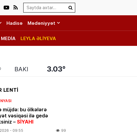
Search…
Hadisə
Mədəniyyət
MEDİA
LEYLA ƏLİYEVA
3.03°
BAKI
 LENTİ
NYASI
ə müjdə: bu ölkələrə
yət vəsiqəsi ilə gedə
ksiniz –
SİYAHI
.2026
- 09:55
99