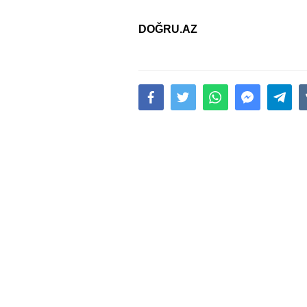
DOĞRU.AZ
15.02.2026
- 18:49
1017
Leyla Əliyeva babasının 
gününü belə qeyd etdi –
F