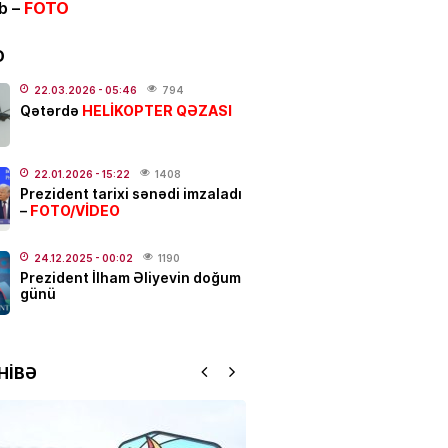
ib –
FOTO
ƏT
alı:
2 avqust, 2026-cı il
D
.2026
- 00:12
1060
22.03.2026
- 05:46
794
HELİKOPTER QƏZASI
Qətərdə
dakı qanlı partlayışda yeni
–
Ad günü keçirilən generalın
22.01.2026
- 15:22
1408
Prezident tarixi sənədi imzaladı
 bəlli oldu
FOTO/VİDEO
–
.2026
- 23:48
2421
24.12.2025
- 00:02
1190
ƏT
Prezident İlham Əliyevin doğum
günü
ycanda sabiq nazir vəfat
FOTO
.2026
- 21:20
931
HİBƏ
qətl törədildi