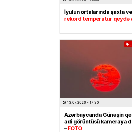
İyulun ortalarında şaxta və
rekord temperatur qeydə a
E
13.07.2026
- 17:30
Azərbaycanda Günəşin qe
adi görüntüsü kameraya 
–
FOTO