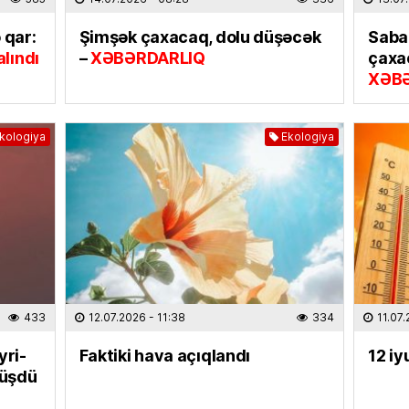
Salah 
 qar:
Şimşək çaxacaq, dolu düşəcək
Saba
31.07.
lındı
–
XƏBƏRDARLIQ
çaxa
XƏB
EKOLOG
Yağış 
31.07.
kologiya
Ekologiya
DÜNYA
İki ölkə
olundu
31.07.
ELM VƏ 
“Xaric
433
12.07.2026
- 11:38
334
11.07
seçərk
diqqət 
yri-
Faktiki hava açıqlandı
12 iy
düşdü
30.07