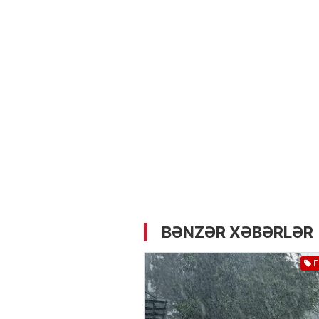
05.05.2026
- 12:14
724
Üz dərisinə necə qulluq e
lazımdır? –
Kosmetoloq S
Məmmədli ilə MÜSAHİBƏ
BƏNZƏR XƏBƏRLƏR
E