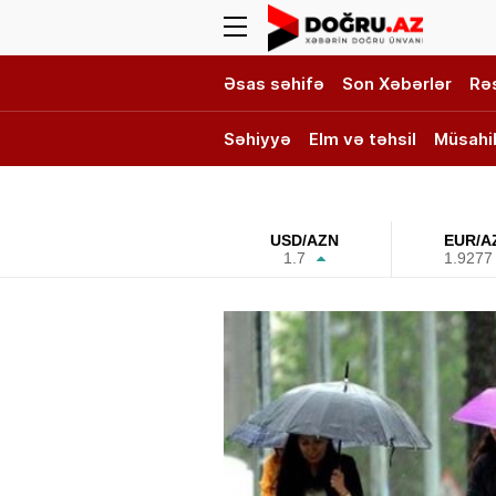
Əsas səhifə
Son Xəbərlər
Rə
Səhiyyə
Elm və təhsil
Müsahi
DOĞRU TV
USD/AZN
EUR/A
1.7
1.9277