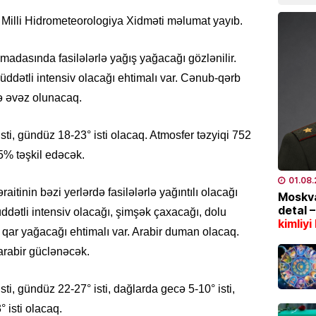
bazarl
ə Milli Hidrometeorologiya Xidməti məlumat yayıb.
yüksəl
04.08
rımadasında fasilələrlə yağış yağacağı gözlənilir.
ddətli intensiv olacağı ehtimalı var. Cənub-qərb
EKOLOG
lə əvəz olunacaq.
Bu tar
İstilər 
04.08
ti, gündüz 18-23° isti olacaq. Atmosfer təzyiqi 752
5% təşkil edəcək.
İQTISAD
01.08
Pensiy
itinin bəzi yerlərdə fasilələrlə yağıntılı olacağı
Moskva
detal 
04.08
üddətli intensiv olacağı, şimşək çaxacağı, dolu
kimliyi
 qar yağacağı ehtimalı var. Arabir duman olacaq.
TÜRK DÜ
arabir güclənəcək.
CASCFE
daha bi
i, gündüz 22-27° isti, dağlarda gecə 5-10° isti,
04.08
 isti olacaq.