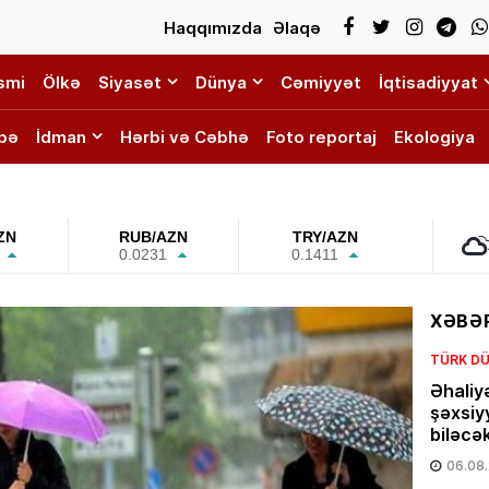
Haqqımızda
Əlaqə
smi
Ölkə
Siyasət
Dünya
Cəmiyyət
İqtisadiyyat
bə
İdman
Hərbi və Cəbhə
Foto reportaj
Ekologiya
ZN
RUB/AZN
TRY/AZN
0.0231
0.1411
XƏBƏR
TÜRK DÜ
Əhaliy
şəxsiy
biləcə
06.08