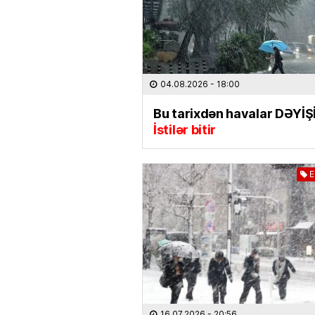
04.08.2026
- 18:00
Bu tarixdən havalar DƏYİŞİ
İstilər bitir
E
16.07.2026
- 20:56