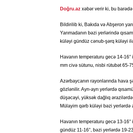
Doğru.az
xəbər verir ki, bu barəd
Bildirilib ki, Bakıda və Abşeron ya
Yarımadanın bəzi yerlərində qısamü
küləyi gündüz cənub-şərq küləyi i
Havanın temperaturu gecə 14-16° is
mm civə sütunu, nisbi rütubət 65-7
Azərbaycanın rayonlarında hava şəra
gözlənilir. Ayrı-ayrı yerlərdə qısam
düşəcəyi, yüksək dağlıq ərazilərdə
Mülayim qərb küləyi bəzi yerlərdə 
Havanın temperaturu gecə 13-16° ist
gündüz 11-16°, bəzi yerlərdə 19-23°