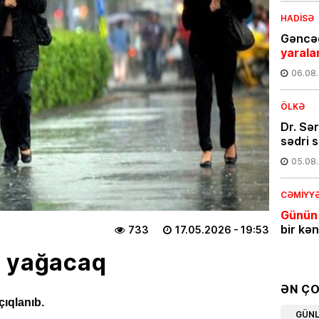
HADISƏ
Gəncəd
yarala
06.08
ÖLKƏ
Dr. Sə
sədri s
05.08
CƏMIYY
Günün
bir kə
733
17.05.2026
- 19:53
05.08
ş yağacaq
İQTISAD
ƏN Ç
Azərba
çıqlanıb.
GÜN
məhsul