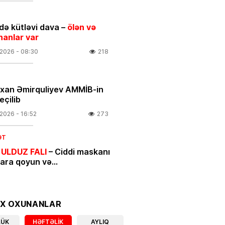
ə kütləvi dava –
ölən və
nanlar var
.2026
- 08:30
218
rxan Əmirquliyev AMMİB-in
eçilib
.2026
- 16:52
273
ƏT
 ULDUZ FALI
– Ciddi maskanı
nara qoyun və…
.2026
- 00:05
448
IYYAT
OX OXUNANLAR
ycan mənşəli qeyri-neft-qaz
LÜK
HƏFTƏLIK
AYLIQ
larının beynəlxalq