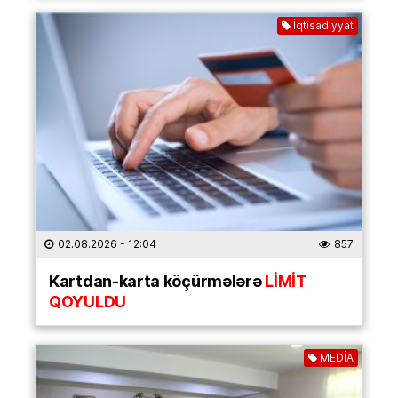
İqtisadiyyat
02.08.2026
- 12:04
857
Kartdan-karta köçürmələrə
LİMİT
QOYULDU
MEDİA