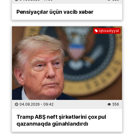
Pensiyaçılar üçün vacib xəbər
İqtisadiyyat
04.08.2026
- 09:42
556
Tramp ABŞ neft şirkətlərini çox pul
qazanmaqda günahlandırdı