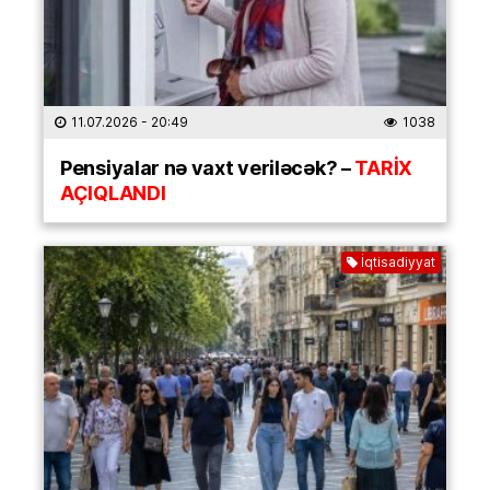
11.07.2026
- 20:49
1038
Pensiyalar nə vaxt veriləcək? –
TARİX
AÇIQLANDI
İqtisadiyyat