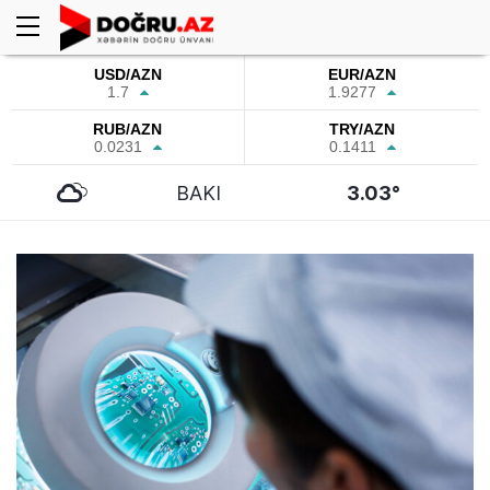
USD/AZN
EUR/AZN
1.7
1.9277
RUB/AZN
TRY/AZN
0.0231
0.1411
BAKI
3.03°