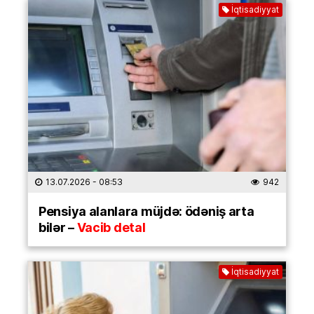
İqtisadiyyat
13.07.2026
- 08:53
942
Pensiya alanlara müjdə: ödəniş arta
bilər –
Vacib detal
İqtisadiyyat