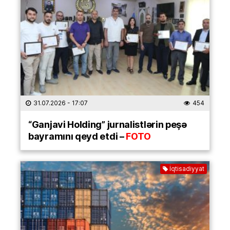
31.07.2026
- 17:07
454
“Ganjavi Holding” jurnalistlərin peşə
bayramını qeyd etdi –
FOTO
İqtisadiyyat