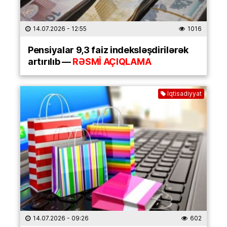
14.07.2026
- 12:55
1016
Pensiyalar 9,3 faiz indeksləşdirilərək
artırılıb —
RƏSMİ AÇIQLAMA
İqtisadiyyat
14.07.2026
- 09:26
602