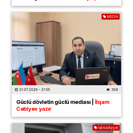
MEDİA
21.07.2026
- 21:55
356
Güclü dövlətin güclü mediası |
İlqam
Cəbiyev yazır
İqtisadiyyat