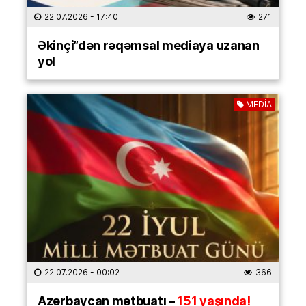
22.07.2026
- 17:40
271
Əkinçi”dən rəqəmsal mediaya uzanan
yol
MEDİA
22.07.2026
- 00:02
366
Azərbaycan mətbuatı –
151 yaşında!