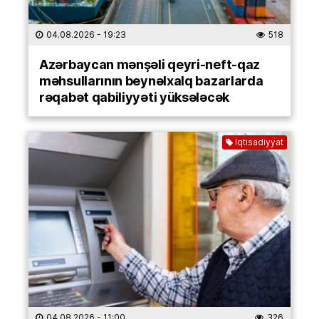
04.08.2026
- 19:23
518
Azərbaycan mənşəli qeyri-neft-qaz
məhsullarının beynəlxalq bazarlarda
rəqabət qabiliyyəti yüksələcək
İqtisadiyyat
04.08.2026
- 11:00
326