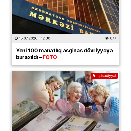
15.07.2026
- 12:30
677
Yeni 100 manatlıq əsginas dövriyyəyə
buraxıldı –
FOTO
İqtisadiyyat