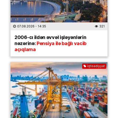
07.08.2026
- 14:35
321
2006-cı ildən əvvəl işləyənlərin
nəzərinə:
Pensiya ilə bağlı vacib
açıqlama
İqtisadiyyat