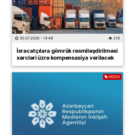
30.07.2026
- 14:48
216
İxracatçılara gömrük rəsmiləşdirilməsi
xərcləri üzrə kompensasiya veriləcək
MEDİA