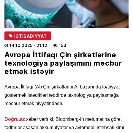
İQTISADIYYAT
14.10.2025
- 21:12
153
Avropa İttifaqı Çin şirkətlərinə
texnologiya paylaşımını məcbur
etmək istəyir
Avropa İttifaqı (Aİ) Çin şirkətlərini Aİ bazarında fəaliyyət
göstərmək istədikləri təqdirdə texnologiya paylaşmağa
məcbur etmək niyyətindədir.
Doğru.az
xəbər verir ki, Bloomberg-in məlumatına görə,
tədbirlər əsasən akkumulyator və avtomobil istehsalı kimi