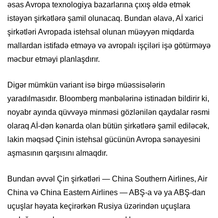
əsas Avropa texnologiya bazarlarına çıxış əldə etmək
istəyən şirkətlərə şamil olunacaq. Bundan əlavə, Aİ xarici
şirkətləri Avropada istehsal olunan müəyyən miqdarda
mallardan istifadə etməyə və avropalı işçiləri işə götürməyə
məcbur etməyi planlaşdırır.
Digər mümkün variant isə birgə müəssisələrin
yaradılmasıdır. Bloomberg mənbələrinə istinadən bildirir ki,
noyabr ayında qüvvəyə minməsi gözlənilən qaydalar rəsmi
olaraq Aİ-dən kənarda olan bütün şirkətlərə şamil ediləcək,
lakin məqsəd Çinin istehsal gücünün Avropa sənayesini
aşmasının qarşısını almaqdır.
Bundan əvvəl Çin şirkətləri — China Southern Airlines, Air
China və China Eastern Airlines — ABŞ-a və ya ABŞ-dan
uçuşlar həyata keçirərkən Rusiya üzərindən uçuşlara