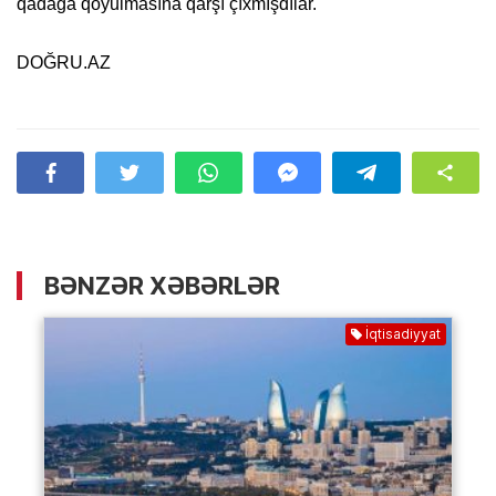
qadağa qoyulmasına qarşı çıxmışdılar.
DOĞRU.AZ
BƏNZƏR XƏBƏRLƏR
İqtisadiyyat