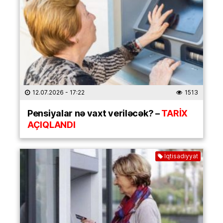
12.07.2026
- 17:22
1513
Pensiyalar nə vaxt veriləcək? –
TARİX
AÇIQLANDI
İqtisadiyyat