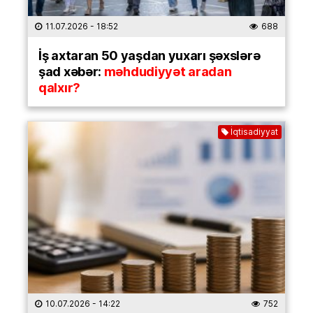
11.07.2026
- 18:52
688
İş axtaran 50 yaşdan yuxarı şəxslərə
şad xəbər:
məhdudiyyət aradan
qalxır?
İqtisadiyyat
10.07.2026
- 14:22
752