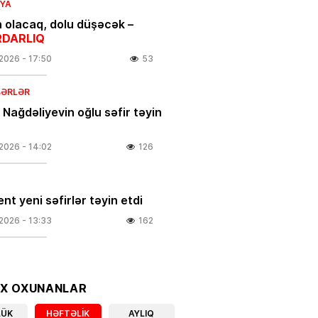
IYA
 olacaq, dolu düşəcək –
DARLIQ
.2026
- 17:50
53
BƏRLƏR
 Nağdəliyevin oğlu səfir təyin
.2026
- 14:02
126
nt yeni səfirlər təyin etdi
.2026
- 13:33
162
və Yayım Şurası yaradıldı
OX OXUNANLAR
.2026
- 13:00
134
LÜK
HƏFTƏLIK
AYLIQ