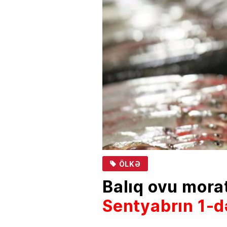
ÖLKƏ
Balıq ovu mora
Sentyabrın 1-d