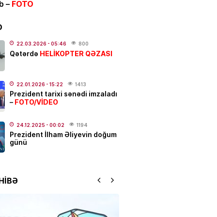
ib –
FOTO
 evdən 9-da var
— Belə
ə ediləndə ağır xəstəlik
D
 bilər
22.03.2026
- 05:46
800
.2026
- 08:49
100
HELİKOPTER QƏZASI
Qətərdə
ATR
cu cəngavər:
Kolobok” yay
22.01.2026
- 15:22
1413
Prezident tarixi sənədi imzaladı
ünün kassa rekordunu qırdı
FOTO/VİDEO
–
.2026
- 08:15
123
24.12.2025
- 00:02
1194
Prezident İlham Əliyevin doğum
günü
ı kəndlərində qaz olmayacaq
.2026
- 07:43
143
HİBƏ
IYA
un 7-si üçün xəbərdarlıq:
Bu
r ehtiyatlı olsun