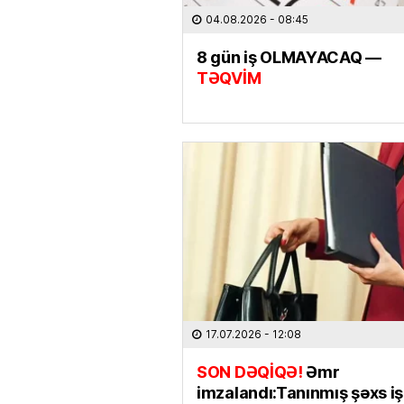
04.08.2026
- 08:45
8 gün iş OLMAYACAQ —
TƏQVİM
17.07.2026
- 12:08
SON DƏQİQƏ!
Əmr
imzalandı:Tanınmış şəxs i