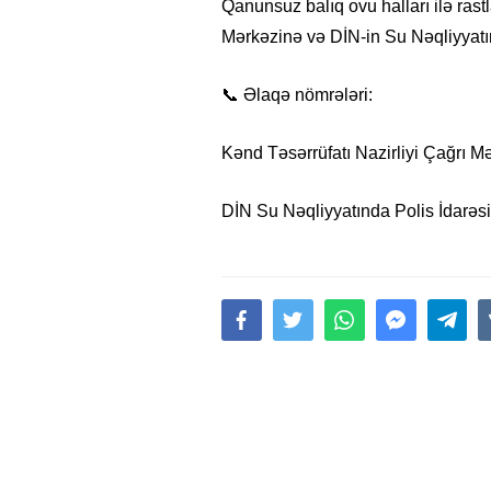
Qanunsuz balıq ovu halları ilə ras
Mərkəzinə və DİN-in Su Nəqliyyatı
📞 Əlaqə nömrələri:
Kənd Təsərrüfatı Nazirliyi Çağrı M
DİN Su Nəqliyyatında Polis İdarəsi
15.02.2026
- 18:49
1022
Leyla Əliyeva babasının 
gününü belə qeyd etdi –
F