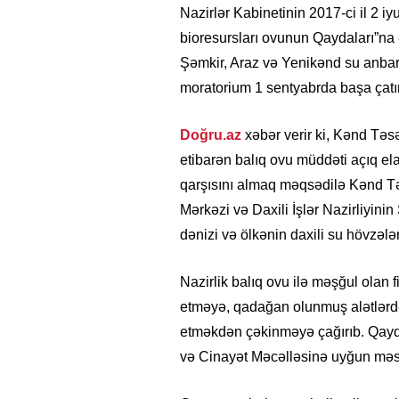
Nazirlər Kabinetinin 2017-ci il 2 iyu
bioresursları ovunun Qaydaları”na
Şəmkir, Araz və Yenikənd su anbarl
moratorium 1 sentyabrda başa çatır
Doğru.az
xəbər verir ki, Kənd Təsə
etibarən balıq ovu müddəti açıq e
qarşısını almaq məqsədilə Kənd Təs
Mərkəzi və Daxili İşlər Nazirliyini
dənizi və ölkənin daxili su hövzələ
Nazirlik balıq ovu ilə məşğul olan 
etməyə, qadağan olunmuş alətlərdə
etməkdən çəkinməyə çağırıb. Qayda
və Cinayət Məcəlləsinə uyğun məsu