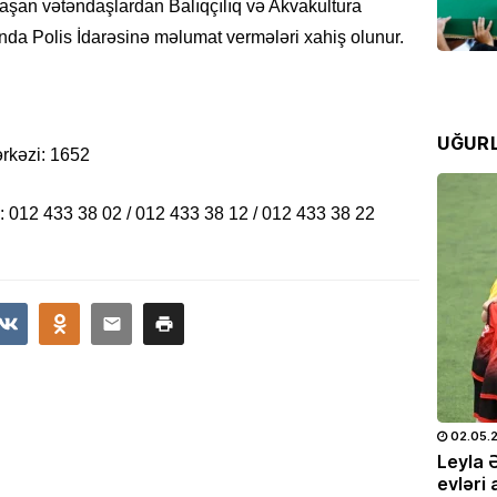
tlaşan vətəndaşlardan Balıqçılıq və Akvakultura
nda Polis İdarəsinə məlumat vermələri xahiş olunur.
MAQAZI
Məşhur
Sultan
paylaş
UĞUR
07.08
ərkəzi: 1652
ÖLKƏ
: 012 433 38 02 / 012 433 38 12 / 012 433 38 22
Bakıda
avqust
etibar
07.08
HADISƏ
Dənizd
Azərba
25.05.2026
- 10:28
716
02.05.
07.08
doğum
Leyla Əliyeva və Alyona Əliyeva
Leyla 
OTO
Müstəqillik Gününə həsr olunmuş
evləri 