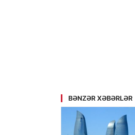
05.05.2026
- 12:14
730
Üz dərisinə necə qulluq e
lazımdır? –
Kosmetoloq S
Məmmədli ilə MÜSAHİBƏ
BƏNZƏR XƏBƏRLƏR