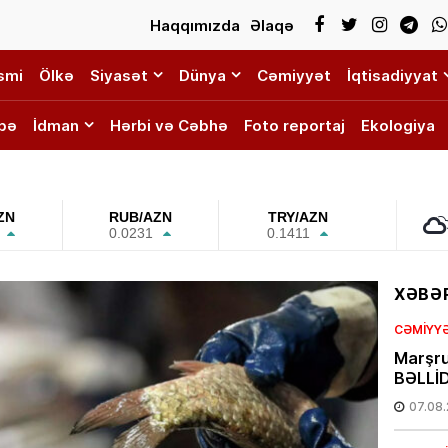
Haqqımızda
Əlaqə
smi
Ölkə
Siyasət
Dünya
Cəmiyyət
İqtisadiyyat
bə
İdman
Hərbi və Cəbhə
Foto reportaj
Ekologiya
ZN
RUB/AZN
TRY/AZN
0.0231
0.1411
XƏBƏR
CƏMIYY
Marşru
BƏLLİD
07.08