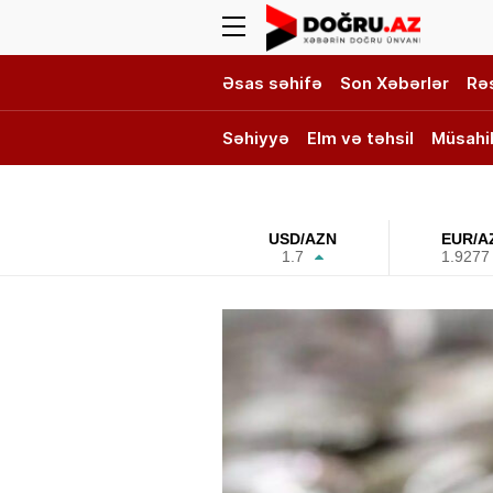
Əsas səhifə
Son Xəbərlər
Rə
Səhiyyə
Elm və təhsil
Müsahi
DOĞRU TV
USD/AZN
EUR/A
1.7
1.9277