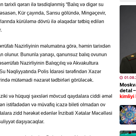
CƏMIYY
n tarixli qərarı ilə təsdiqlənmiş “Balıq və digər su
Yayın ş
 əsasən, Kür çayında, Sarısu gölündə, Mingəçevir,
aşaca
arında kürüləmə dövrü ilə əlaqədar tətbiq edilən
07.08
.
HADISƏ
rrüfatı Nazirliyinin məlumatına görə, həmin tarixdən
Bakıda
lan olunur. Bununla yanaşı, qanunsuz balıq ovunun
07.08
ərrüfatı Nazirliyinin Balıqçılıq və Akvakultura
n Su Nəqliyyatında Polis İdarəsi tərəfindən Xəzər
CƏMIYY
01.08
rində mütəmadi nəzarət tədbirləri görüləcək.
Gülnar
Moskva
təyin 
detal 
kimliyi
fiziki və hüquqi şəxsləri mövcud qaydalara ciddi əməl
07.08
n istifadədən və müvafiq icazə bileti olmadan ov
EKOLOG
lara zidd hərəkət edənlər İnzibati Xətalar Məcəlləsi
Region
liyyət daşıyacaqlar.
külək, 
07.08