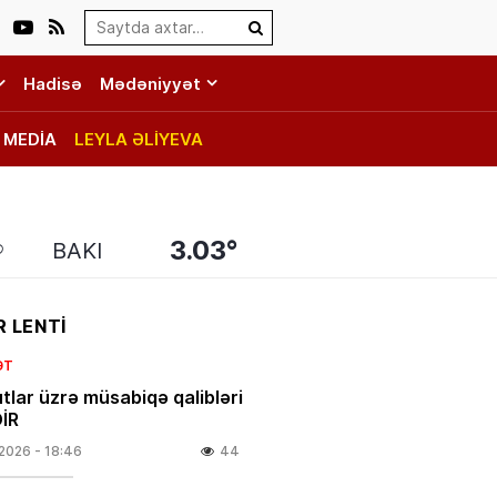
Search…
Hadisə
Mədəniyyət
MEDİA
LEYLA ƏLİYEVA
3.03°
BAKI
 LENTİ
ƏT
tlar üzrə müsabiqə qalibləri
İR
.2026
- 18:46
44