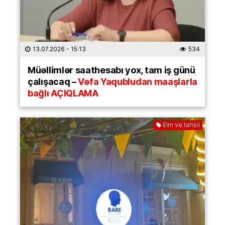
13.07.2026
- 15:13
534
Müəllimlər saathesabı yox, tam iş günü
çalışacaq –
Vəfa Yaqubludan maaşlarla
bağlı AÇIQLAMA
Elm və təhsil