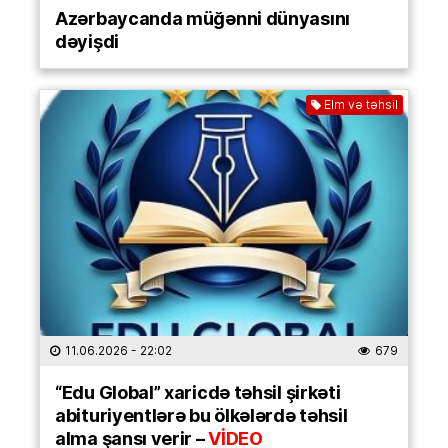
Azərbaycanda müğənni dünyasını
dəyişdi
Elm və təhsil
11.06.2026
- 22:02
679
“Edu Global” xaricdə təhsil şirkəti
abituriyentlərə bu ölkələrdə təhsil
alma şansı verir –
VİDEO