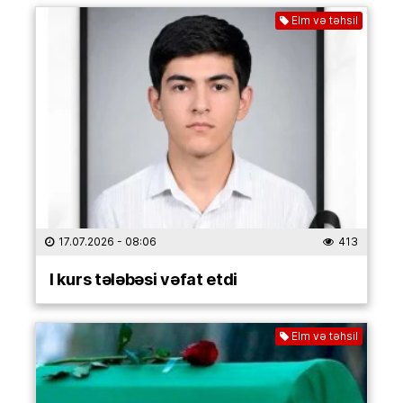
Elm və təhsil
17.07.2026
- 08:06
413
I kurs tələbəsi vəfat etdi
Elm və təhsil