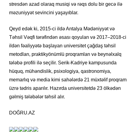
stresdən azad olaraq musiqi və rəqs dolu bir gecə ilə
məzuniyyət sevincini yaşayıblar.
Qeyd edək ki, 2015-ci ildə Antalya Mədəniyyət və
Təhsil Vəqfi tərəfindən əsası qoyulan və 2017–2018-ci
ildən fəaliyyətə başlayan universitet çağdaş təhsil
metodları, praktikyönümlü proqramları və beynəlxalq
tələbə profili ilə seçilir. Serik-Kadriye kampusunda
hüquq, mühəndislik, psixologiya, qastronomiya,
memarlıq və media kimi sahələrdə 21 müxtəlif proqram
üzrə tədris aparılır. Hazırda universitetdə 23 ölkədən
gəlmiş tələbələr təhsil alır.
DOĞRU.AZ