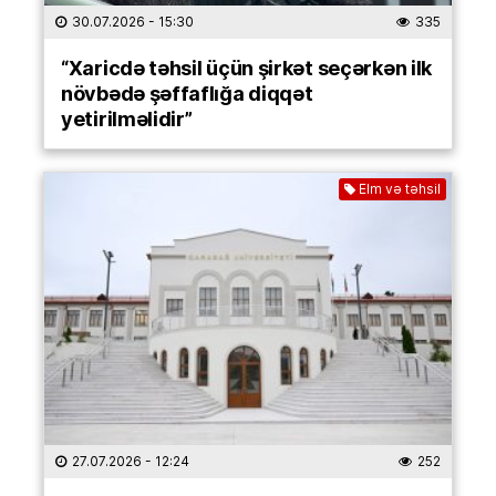
30.07.2026
- 15:30
335
“Xaricdə təhsil üçün şirkət seçərkən ilk
növbədə şəffaflığa diqqət
yetirilməlidir”
Elm və təhsil
27.07.2026
- 12:24
252