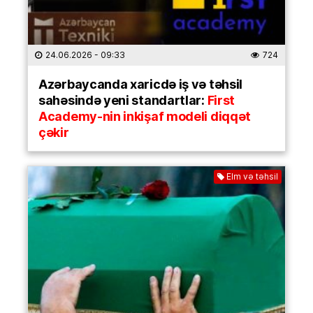
24.06.2026
- 09:33
724
Azərbaycanda xaricdə iş və təhsil
sahəsində yeni standartlar:
First
Academy-nin inkişaf modeli diqqət
çəkir
Elm və təhsil