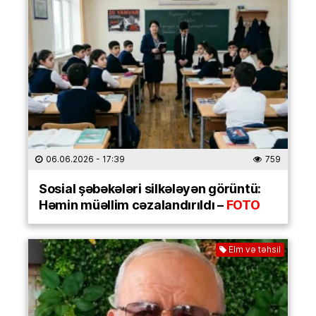
06.06.2026
- 17:39
759
Sosial şəbəkələri silkələyən görüntü:
Həmin müəllim cəzalandırıldı –
FOTO
Elm və təhsil