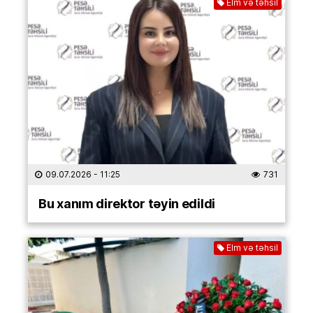
Elm və təhsil
09.07.2026
- 11:25
731
Bu xanım direktor təyin edildi
Elm və təhsil