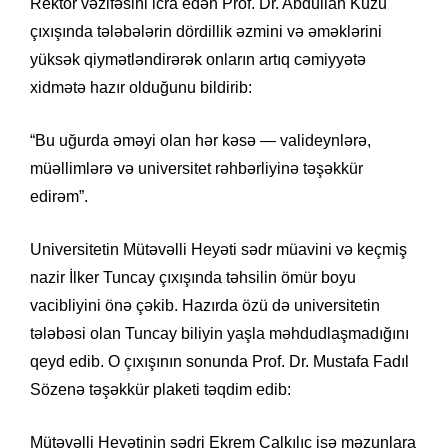
Rektor vəzifəsini icra edən Prof. Dr. Abdullah Kuzu
çıxışında tələbələrin dördillik əzmini və əməklərini
yüksək qiymətləndirərək onların artıq cəmiyyətə
xidmətə hazır olduğunu bildirib:
“Bu uğurda əməyi olan hər kəsə — valideynlərə,
müəllimlərə və universitet rəhbərliyinə təşəkkür
edirəm”.
Universitetin Mütəvəlli Heyəti sədr müavini və keçmiş
nazir İlker Tuncay çıxışında təhsilin ömür boyu
vacibliyini önə çəkib. Hazırda özü də universitetin
tələbəsi olan Tuncay biliyin yaşla məhdudlaşmadığını
qeyd edib. O çıxışının sonunda Prof. Dr. Mustafa Fadıl
Sözenə təşəkkür plaketi təqdim edib:
Mütəvəlli Heyətinin sədri Ekrem Çalkılıç isə məzunlara