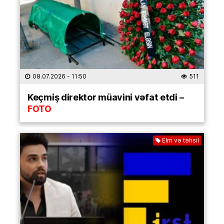
08.07.2026
- 11:50
511
Keçmiş direktor müavini vəfat etdi –
FOTO
Elm və təhsil