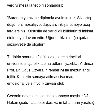
verdiyi mesajla tədbiri sonlandırıb:
“Buradan yalnız bir diplomla ayrılmırsınız. Siz artıq
düşünən, məsuliyyət daşıyan, inkişaf etməyə açıq
fərdlərsiniz. Xüsusilə də xarici dil biliklərinizi inkişaf
etdirməyə davam edin. Uğur biliklə olduğu qədər
şəxsiyyətlə də ölçülür”.
Tədbirin sonunda fakültə və kollec birinciləri
universitetin şərəf kitabına adlarını yazıblar. Ardınca
Prof. Dr. Oğuz Özyaralın rəhbərliyi ilə məzun andı
içilib. Keplerin səmaya atılması isə mərasimin
emosional və simvolik zirvəsi olub.
Gecənin növbəti hissəsində səhnəyə məşhur DJ
Hakan çıxıb. Tələbələr dərs və imtahanların yaratdığı