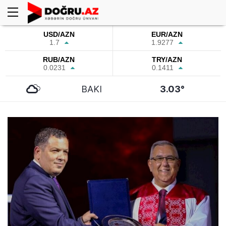
USD/AZN
EUR/AZN
1.7
1.9277
RUB/AZN
TRY/AZN
0.0231
0.1411
BAKI
3.03°