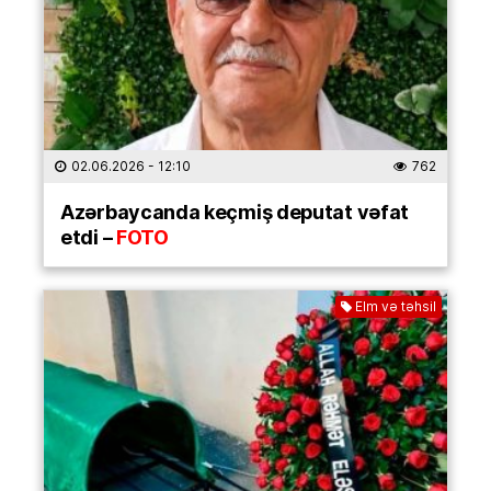
02.06.2026
- 12:10
762
Azərbaycanda keçmiş deputat vəfat
etdi –
FOTO
Elm və təhsil