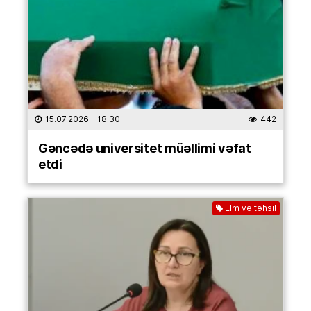
15.07.2026
- 18:30
442
Gəncədə universitet müəllimi vəfat
etdi
Elm və təhsil