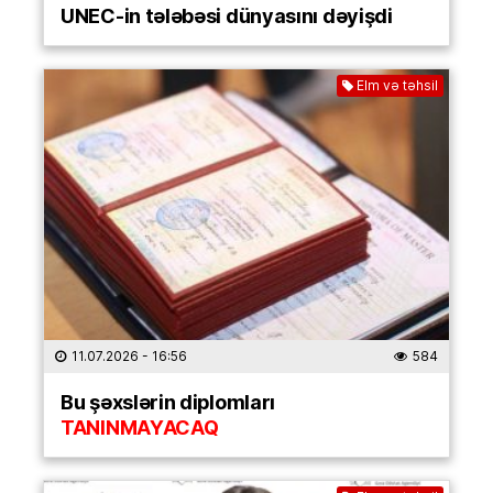
UNEC-in tələbəsi dünyasını dəyişdi
Elm və təhsil
11.07.2026
- 16:56
584
Bu şəxslərin diplomları
TANINMAYACAQ