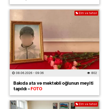
Elm və təhsil
08.06.2026
- 09:36
802
Bakıda ata və məktəbli oğlunun meyiti
tapıldı –
FOTO
Elm və təhsil