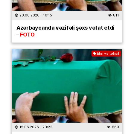
20.06.2026
- 10:15
811
Azərbaycanda vəzifəli şəxs vəfat etdi
–
FOTO
Elm və təhsil
15.06.2026
- 23:23
669