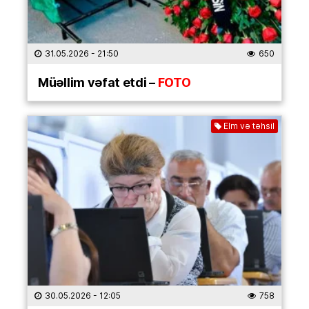
31.05.2026
- 21:50
650
Müəllim vəfat etdi –
FOTO
Elm və təhsil
30.05.2026
- 12:05
758