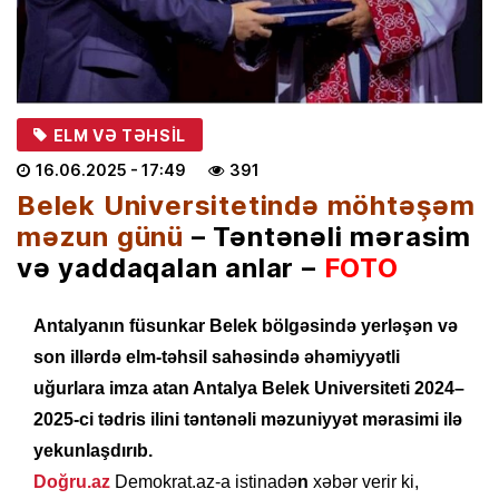
ELM VƏ TƏHSIL
16.06.2025
- 17:49
391
Belek Universitetində möhtəşəm
məzun günü
– Təntənəli mərasim
və yaddaqalan anlar –
FOTO
Antalyanın füsunkar Belek bölgəsində yerləşən və
son illərdə elm-təhsil sahəsində əhəmiyyətli
uğurlara imza atan Antalya Belek Universiteti 2024–
2025-ci tədris ilini təntənəli məzuniyyət mərasimi ilə
yekunlaşdırıb.
Doğru.az
Demokrat.az-a istinadə
n
xəbər verir ki,