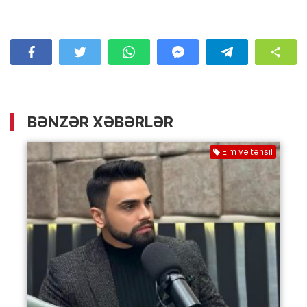
BƏNZƏR XƏBƏRLƏR
Elm və təhsil