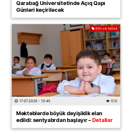
Qarabağ Universitetində Açıq Qapı
Günləri keçiriləcək
Elm və təhsil
17.07.2026
- 10:45
510
Məktəblərdə böyük dəyişiklik elan
edildi: sentyabrdan başlayır –
Detallar