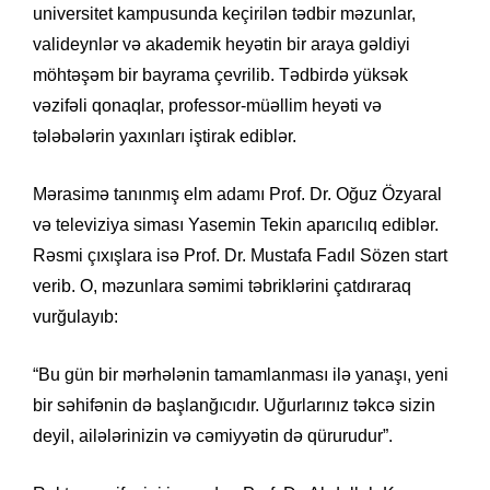
universitet kampusunda keçirilən tədbir məzunlar,
valideynlər və akademik heyətin bir araya gəldiyi
möhtəşəm bir bayrama çevrilib. Tədbirdə yüksək
vəzifəli qonaqlar, professor-müəllim heyəti və
tələbələrin yaxınları iştirak ediblər.
Mərasimə tanınmış elm adamı Prof. Dr. Oğuz Özyaral
və televiziya siması Yasemin Tekin aparıcılıq ediblər.
Rəsmi çıxışlara isə Prof. Dr. Mustafa Fadıl Sözen start
verib. O, məzunlara səmimi təbriklərini çatdıraraq
vurğulayıb:
“Bu gün bir mərhələnin tamamlanması ilə yanaşı, yeni
bir səhifənin də başlanğıcıdır. Uğurlarınız təkcə sizin
deyil, ailələrinizin və cəmiyyətin də qürurudur”.