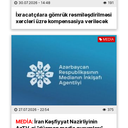
30.07.2026
- 14:48
191
İxracatçılara gömrük rəsmiləşdirilməsi
xərcləri üzrə kompensasiya veriləcək
MEDİA
27.07.2026
- 22:54
375
MEDİA:
İran Kəşfiyyat Nazirliyinin