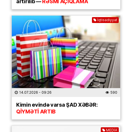
artırılıb —
RƏSMİ AÇIQLAMA
İqtisadiyyat
14.07.2026
- 09:26
590
Kimin evində varsa ŞAD XƏBƏR:
QİYMƏTİ ARTIB
MEDİA