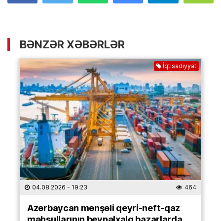
BƏNZƏR XƏBƏRLƏR
İqtisadiyyat
04.08.2026
- 19:23
464
Azərbaycan mənşəli qeyri-neft-qaz
məhsullarının beynəlxalq bazarlarda