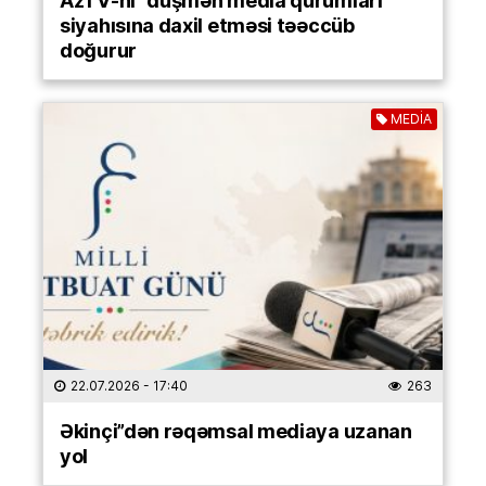
AzTV-ni “düşmən media qurumları”
siyahısına daxil etməsi təəccüb
doğurur
MEDİA
22.07.2026
- 17:40
263
Əkinçi”dən rəqəmsal mediaya uzanan
yol