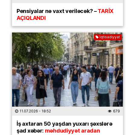
Pensiyalar nə vaxt veriləcək? –
TARİX
AÇIQLANDI
İqtisadiyyat
11.07.2026
- 18:52
679
İş axtaran 50 yaşdan yuxarı şəxslərə
şad xəbər:
məhdudiyyət aradan