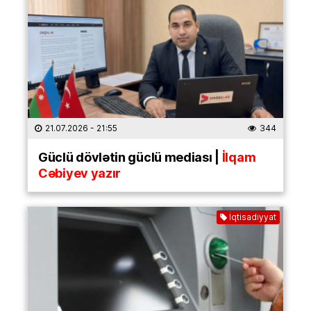
21.07.2026
- 21:55
344
Güclü dövlətin güclü mediası |
İlqam
Cəbiyev yazır
İqtisadiyyat