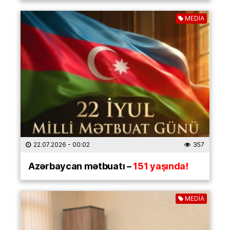
MEDİA
22.07.2026
- 00:02
357
Azərbaycan mətbuatı –
151 yaşında!
MEDİA