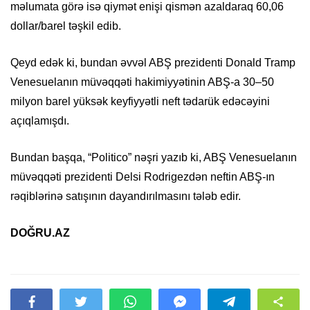
məlumata görə isə qiymət enişi qismən azaldaraq 60,06
dollar/barel təşkil edib.
Qeyd edək ki, bundan əvvəl ABŞ prezidenti Donald Tramp
Venesuelanın müvəqqəti hakimiyyətinin ABŞ-a 30–50
milyon barel yüksək keyfiyyətli neft tədarük edəcəyini
açıqlamışdı.
Bundan başqa, “Politico” nəşri yazıb ki, ABŞ Venesuelanın
müvəqqəti prezidenti Delsi Rodrigezdən neftin ABŞ-ın
rəqiblərinə satışının dayandırılmasını tələb edir.
DOĞRU.AZ