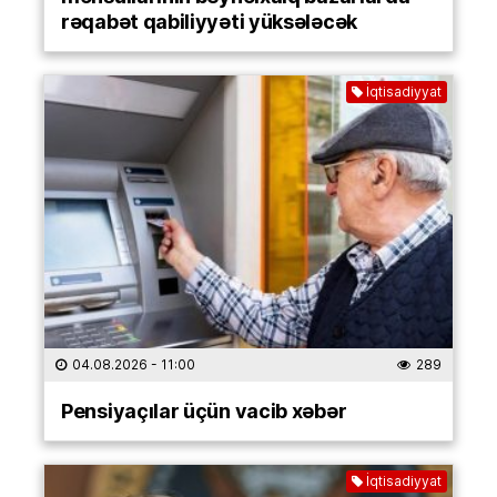
rəqabət qabiliyyəti yüksələcək
İqtisadiyyat
04.08.2026
- 11:00
289
Pensiyaçılar üçün vacib xəbər
İqtisadiyyat