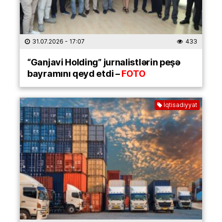
31.07.2026
- 17:07
433
“Ganjavi Holding” jurnalistlərin peşə
bayramını qeyd etdi –
FOTO
İqtisadiyyat