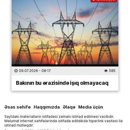
09.07.2026
- 08:17
585
Bakının bu ərazisində işıq olmayacaq
Əsas səhifə
Haqqımızda
Əlaqə
Media üçün
Saytdakı materialların istifadəsi zamanı istinad edilməsi vacibdir.
Məlumat internet səhifələrində istifadə edildikdə hiperlink vasitəsi ilə
istinad mütləqdir.