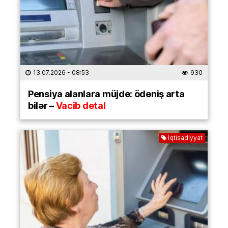
13.07.2026
- 08:53
930
Pensiya alanlara müjdə: ödəniş arta
bilər –
Vacib detal
İqtisadiyyat