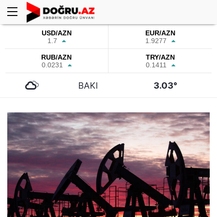
USD/AZN
EUR/AZN
1.7
1.9277
RUB/AZN
TRY/AZN
0.0231
0.1411
BAKI
3.03°