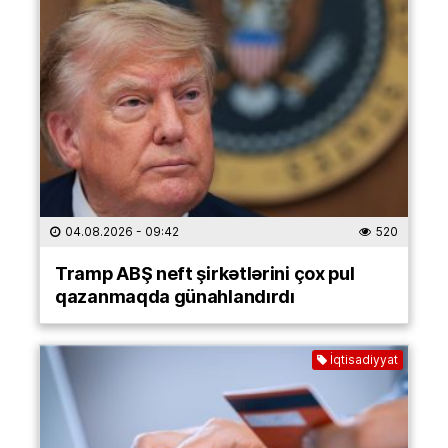
04.08.2026
- 09:42
520
Tramp ABŞ neft şirkətlərini çox pul
qazanmaqda günahlandırdı
İqtisadiyyat