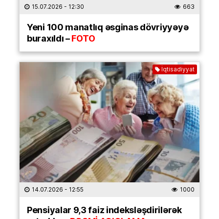
15.07.2026
- 12:30
663
Yeni 100 manatlıq əsginas dövriyyəyə
buraxıldı –
FOTO
İqtisadiyyat
14.07.2026
- 12:55
1000
Pensiyalar 9,3 faiz indeksləşdirilərək