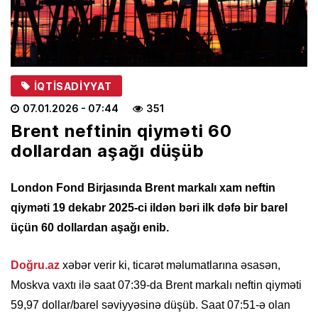
İQTISADIYYAT
07.01.2026
- 07:44
351
Brent neftinin qiyməti 60
dollardan aşağı düşüb
London Fond Birjasında Brent markalı xam neftin
qiyməti 19 dekabr 2025-ci ildən bəri ilk dəfə bir barel
üçün 60 dollardan aşağı enib.
Doğru.az
xəbər verir ki, ticarət məlumatlarına əsasən,
Moskva vaxtı ilə saat 07:39-da Brent markalı neftin qiyməti
59,97 dollar/barel səviyyəsinə düşüb. Saat 07:51-ə olan