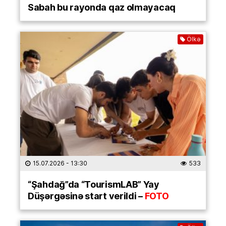
Sabah bu rayonda qaz olmayacaq
Ölkə
15.07.2026
- 13:30
533
“Şahdağ”da “TourismLAB” Yay
Düşərgəsinə start verildi –
FOTO