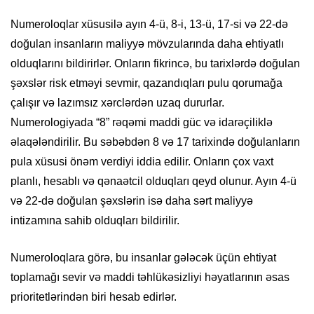
Numeroloqlar xüsusilə ayın 4-ü, 8-i, 13-ü, 17-si və 22-də
doğulan insanların maliyyə mövzularında daha ehtiyatlı
olduqlarını bildirirlər. Onların fikrincə, bu tarixlərdə doğulan
şəxslər risk etməyi sevmir, qazandıqları pulu qorumağa
çalışır və lazımsız xərclərdən uzaq dururlar.
Numerologiyada “8” rəqəmi maddi güc və idarəçiliklə
əlaqələndirilir. Bu səbəbdən 8 və 17 tarixində doğulanların
pula xüsusi önəm verdiyi iddia edilir. Onların çox vaxt
planlı, hesablı və qənaətcil olduqları qeyd olunur. Ayın 4-ü
və 22-də doğulan şəxslərin isə daha sərt maliyyə
intizamına sahib olduqları bildirilir.
Numeroloqlara görə, bu insanlar gələcək üçün ehtiyat
toplamağı sevir və maddi təhlükəsizliyi həyatlarının əsas
prioritetlərindən biri hesab edirlər.