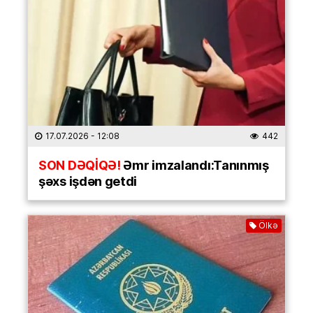
17.07.2026
- 12:08
442
SON DƏQİQƏ!
Əmr imzalandı:Tanınmış
şəxs işdən getdi
Ölkə