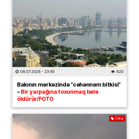
08.07.2026
- 23:45
620
Bakının mərkəzində “cəhənnəm bitkisi”
–
Bir yarpağına toxunmaq belə
öldürür/FOTO
Ölkə