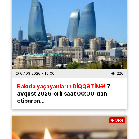
07.08.2026
- 10:00
226
Bakıda yaşayanların DİQQƏTİNƏ!
7
avqust 2026-cı il saat 00:00-dan
etibarən…
Ölkə