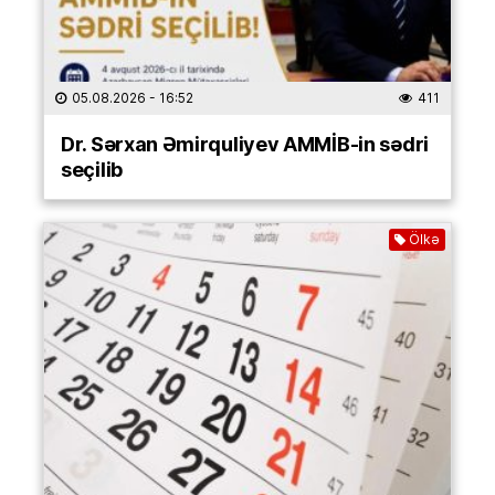
05.08.2026
- 16:52
411
Dr. Sərxan Əmirquliyev AMMİB-in sədri
seçilib
Ölkə