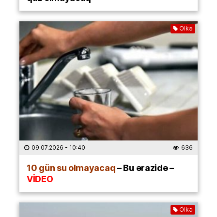
Ölkə
09.07.2026
- 10:40
636
10 gün su olmayacaq
– Bu ərazidə –
VİDEO
Ölkə