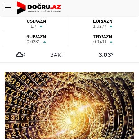
USD/AZN
EUR/AZN
1.7
1.9277
RUB/AZN
TRY/AZN
0.0231
0.1411
BAKI
3.03°