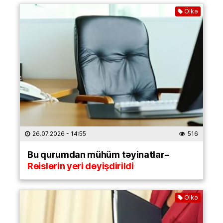
Ölkə
26.07.2026
- 14:55
516
Bu qurumdan mühüm təyinatlar–
Rəislərin yeri dəyişdirildi
Ölkə