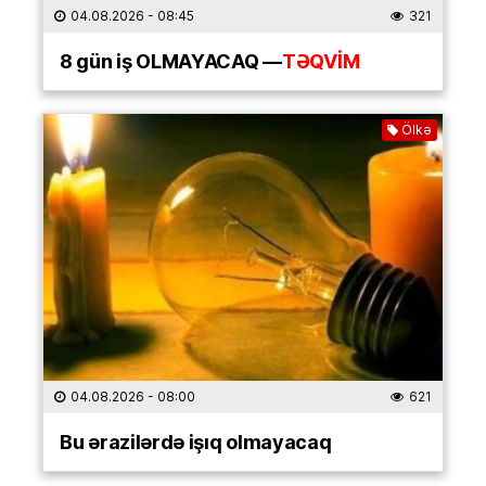
04.08.2026
- 08:45
321
8 gün iş OLMAYACAQ —
TƏQVİM
Ölkə
04.08.2026
- 08:00
621
Bu ərazilərdə işıq olmayacaq