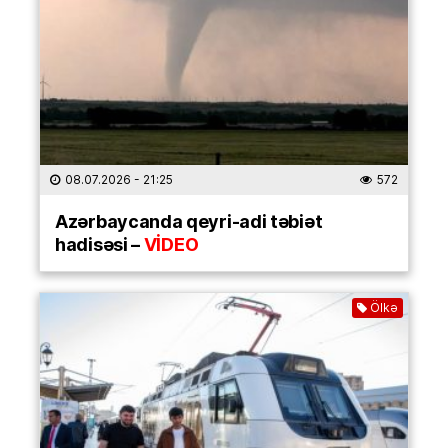
08.07.2026
- 21:25
572
Azərbaycanda qeyri-adi təbiət
hadisəsi –
VİDEO
Ölkə