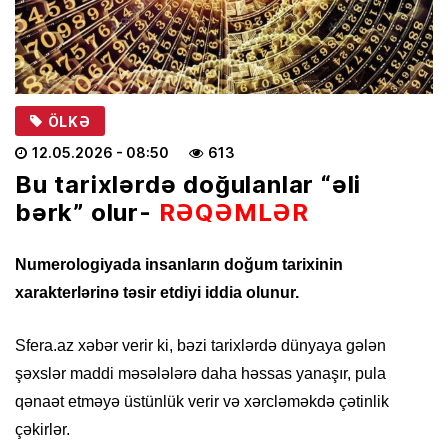
ÖLKƏ
12.05.2026
- 08:50
613
Bu tarixlərdə doğulanlar “əli
bərk” olur-
RƏQƏMLƏR
Numerologiyada insanların doğum tarixinin
xarakterlərinə təsir etdiyi iddia olunur.
Sfera.az xəbər verir ki, bəzi tarixlərdə dünyaya gələn
şəxslər maddi məsələlərə daha həssas yanaşır, pula
qənaət etməyə üstünlük verir və xərcləməkdə çətinlik
çəkirlər.