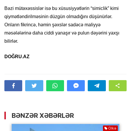
Bəzi mütəxəssislər isə bu xüsusiyyətlərin “simiclik” kimi
qiymətləndirilməsinin düzgün olmadığını düşünürlər.
Onların fikrincə, həmin şəxslər sadəcə maliyyə
məsələlərinə daha ciddi yanaşır və pulun dəyərini yaxşı
bilirlər.
DOĞRU.AZ
BƏNZƏR XƏBƏRLƏR
Ölkə