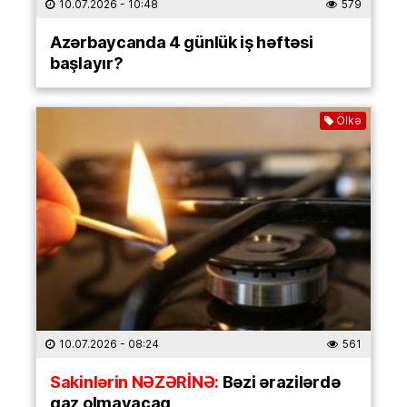
10.07.2026
- 10:48
579
Azərbaycanda 4 günlük iş həftəsi
başlayır?
Ölkə
10.07.2026
- 08:24
561
Sakinlərin NƏZƏRİNƏ:
Bəzi ərazilərdə
qaz olmayacaq