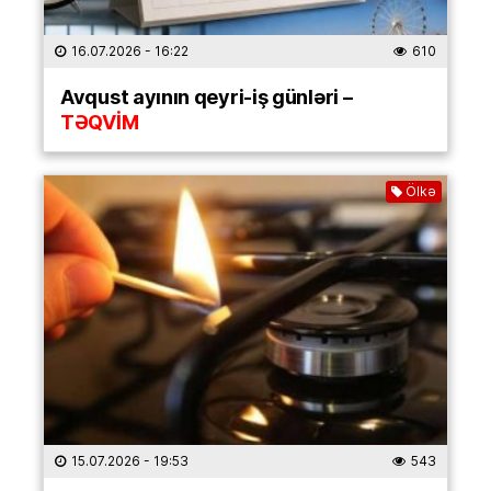
16.07.2026
- 16:22
610
Avqust ayının qeyri-iş günləri –
TƏQVİM
Ölkə
15.07.2026
- 19:53
543