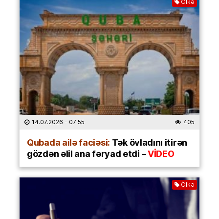
Ölkə
14.07.2026
- 07:55
405
Qubada ailə faciəsi:
Tək övladını itirən
gözdən əlil ana fəryad etdi –
VİDEO
Ölkə