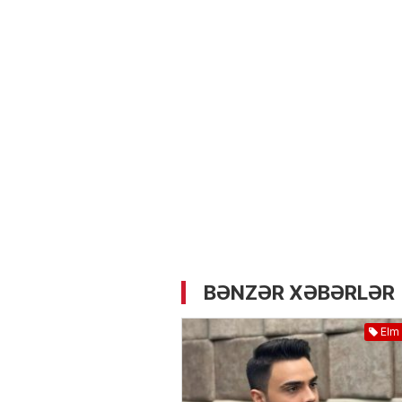
05.05.2026
- 12:14
734
Üz dərisinə necə qulluq e
lazımdır? –
Kosmetoloq S
Məmmədli ilə MÜSAHİBƏ
BƏNZƏR XƏBƏRLƏR
Elm 