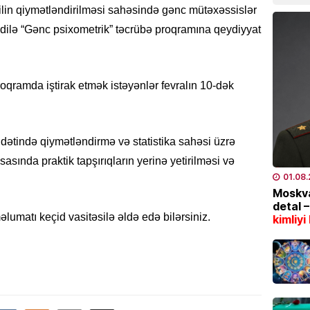
07.08
ilin qiymətləndirilməsi sahəsində gənc mütəxəssislər
dilə “Gənc psixometrik” təcrübə proqramına qeydiyyat
CƏMIYY
Marşru
BƏLLİD
, proqramda iştirak etmək istəyənlər fevralın 10-dək
07.08
EKOLOG
Leysan
tində qiymətləndirmə və statistika sahəsi üzrə
XƏBƏR
əsasında praktik tapşırıqların yerinə yetirilməsi və
07.08
01.08
Moskva
detal 
İDMAN
əlumatı keçid vasitəsilə əldə edə bilərsiniz.
kimliyi
“Fənər
07.08
SƏHIYYƏ
Bakıda