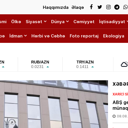
Haqqımızda
Əlaqə
smi
Ölkə
Siyasət
Dünya
Cəmiyyət
İqtisadiyyat
bə
İdman
Hərbi və Cəbhə
Foto reportaj
Ekologiya
ZN
RUB/AZN
TRY/AZN
0.0231
0.1411
XƏBƏR
XARICI 
ABŞ ge
münaqi
08.08