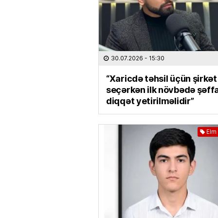
30.07.2026
- 15:30
“Xaricdə təhsil üçün şirkət
seçərkən ilk növbədə şəffa
diqqət yetirilməlidir”
Elm 