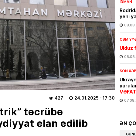
İDMAN
Rodrid
yeni y
08.08
CƏMIYY
Ulduz f
08.08
SON XƏ
Ukray
yarala
VƏFAT
427
24.01.2025
- 17:30
07.08
rik” təcrübə
SƏHIYYƏ
diyyat elan edilib
Yeni K
ƏN Ç
işdən ç
GÜN