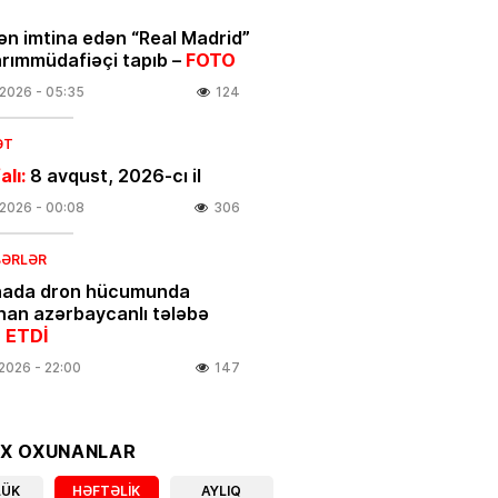
ən imtina edən “Real Madrid”
arımmüdafiəçi tapıb –
FOTO
.2026
- 05:35
124
ƏT
alı:
8 avqust, 2026-cı il
.2026
- 00:08
306
BƏRLƏR
nada dron hücumunda
nan azərbaycanlı tələbə
 ETDİ
.2026
- 22:00
147
linikanın direktor müavini
OX OXUNANLAR
ıxarıldı
LÜK
HƏFTƏLIK
AYLIQ