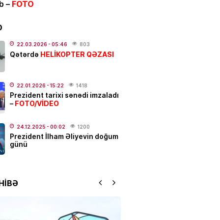
ib –
FOTO
və Yayım Şurası yaradıldı
D
.2026
- 13:00
155
22.03.2026
- 05:46
803
HELİKOPTER QƏZASI
ƏT
Qətərdə
anslı bürcləri
– Pul başından
q
22.01.2026
- 15:22
1418
.2026
- 12:33
315
Prezident tarixi sənədi imzaladı
FOTO/VİDEO
–
 güclü yanğın
BAŞLAYIB
24.12.2025
- 00:02
1200
Prezident İlham Əliyevin doğum
.2026
- 12:09
152
günü
ƏT
 Hacalıyeva mətbuat katibi
HİBƏ
olundu
.2026
- 11:37
237