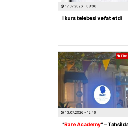
17.07.2026
- 08:06
I kurs tələbəsi vəfat etdi
Elm 
13.07.2026
- 12:46
“
Rare Academy
” – Təhsild