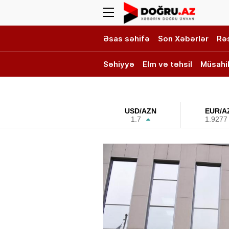
Əsas səhifə
Son Xəbərlər
Rə
Səhiyyə
Elm və təhsil
Müsahi
DOĞRU TV
USD/AZN
EUR/A
1.7
1.9277