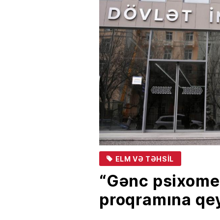
ELM VƏ TƏHSIL
“Gənc psixomet
proqramına qey