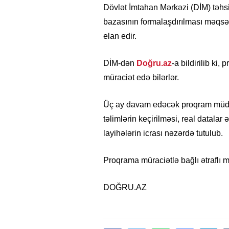
Dövlət İmtahan Mərkəzi (DİM) təhs
bazasının formalaşdırılması məqsə
elan edir.
DİM-dən
Doğru.az
-a bildirilib ki
müraciət edə bilərlər.
Üç ay davam edəcək proqram müddə
təlimlərin keçirilməsi, real datalar 
layihələrin icrası nəzərdə tutulub.
Proqrama müraciətlə bağlı ətraflı m
DOĞRU.AZ