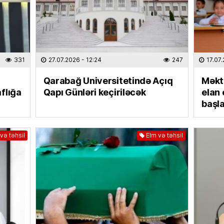
Dənizd
Azərba
07.08
SƏHIYYƏ
331
27.07.2026
- 12:24
247
17.07
Hər 10
istifad
Qarabağ Universitetində Açıq
Məkt
yarada
flığa
Qapı Günləri keçiriləcək
elan 
07.08
başla
KINO TE
“
Sonun
və təhsil
Elm və təhsil
mövsüm
07.08
ÖLKƏ
Bu Bak
07.08