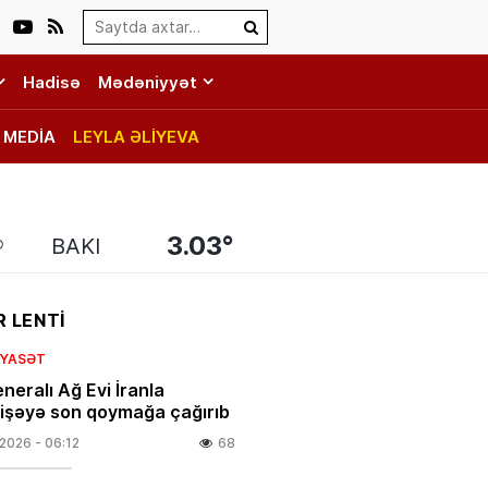
Search…
Hadisə
Mədəniyyət
MEDİA
LEYLA ƏLİYEVA
3.03°
BAKI
 LENTİ
SIYASƏT
neralı Ağ Evi İranla
şəyə son qoymağa çağırıb
.2026
- 06:12
68