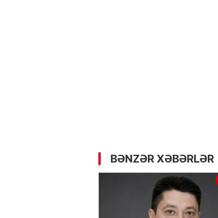
05.05.2026
- 12:14
724
Üz dərisinə necə qulluq e
lazımdır? –
Kosmetoloq S
Məmmədli ilə MÜSAHİBƏ
BƏNZƏR XƏBƏRLƏR