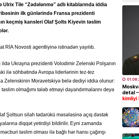
ə Ulrix Tile “Zədələnmə” adlı kitablarında iddia
bazarl
yüksəl
ibəsinin ilk günlərində Fransa prezidenti
04.08
keçmiş kansleri Olaf Şolts Kiyevin təslim
lər.
EKOLOG
Bu tar
t RİA Novosti agentliyinə istinadən yayılıb.
İstilər 
04.08
ci ildə Ukrayna prezidenti Volodimir Zelenski Polşanın
i ilə söhbətində Avropa liderlərinin tez-tez
İQTISAD
01.08
da Zelenskinin Moravetskiyə belə dediyi iddia olunur:
Pensiy
Moskva
ə təslim olmağımı tələb etməyi dayandırmalarını deyə
detal 
04.08
kimliyi
TÜRK DÜ
CASCFE
laf Şoltsun silah tədarükü məsələsinə açıq dəstək
daha bi
larına diqqət yetirdiyi bildirilir. Eyni zamanda
04.08
məcburi təslim olması ilə bağlı hər hansı çağırışı