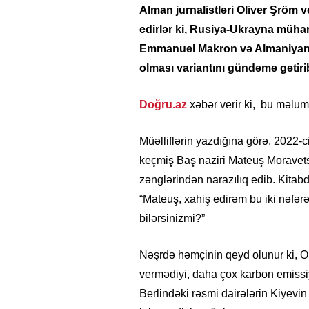
Alman jurnalistləri Oliver Şröm v
edirlər ki, Rusiya-Ukrayna mühar
Emmanuel Makron və Almaniyanın 
olması variantını gündəmə gətirib
Doğru.az
xəbər verir ki, bu məluma
Müəlliflərin yazdığına görə, 2022-
keçmiş Baş naziri Mateuş Moravetsk
zənglərindən narazılıq edib. Kitab
“Mateuş, xahiş edirəm bu iki nəfər
bilərsinizmi?”
Nəşrdə həmçinin qeyd olunur ki, O
vermədiyi, daha çox karbon emissiya
Berlindəki rəsmi dairələrin Kiyevin 