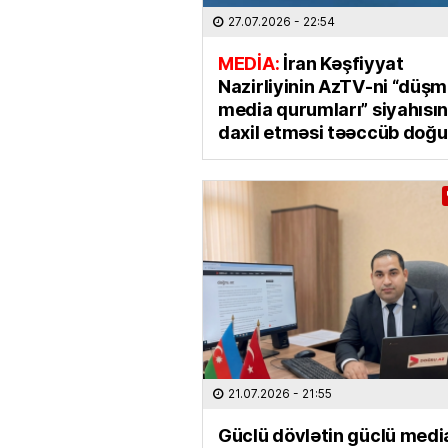
27.07.2026
- 22:54
MEDİA:
İran Kəşfiyyat
Nazirliyinin AzTV-ni “düş
media qurumları” siyahısı
daxil etməsi təəccüb doğu
21.07.2026
- 21:55
Güclü dövlətin güclü media