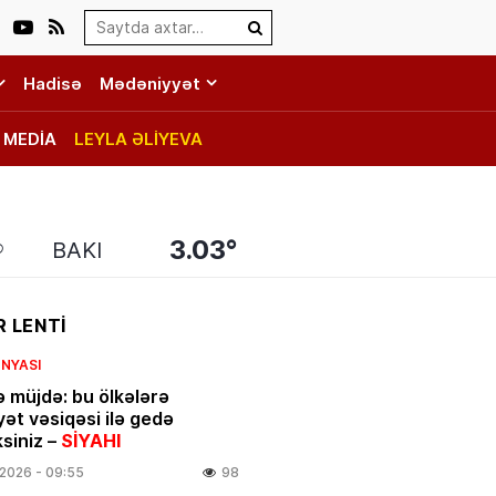
Search…
Hadisə
Mədəniyyət
MEDİA
LEYLA ƏLİYEVA
3.03°
BAKI
 LENTİ
NYASI
ə müjdə: bu ölkələrə
yət vəsiqəsi ilə gedə
ksiniz –
SİYAHI
.2026
- 09:55
98