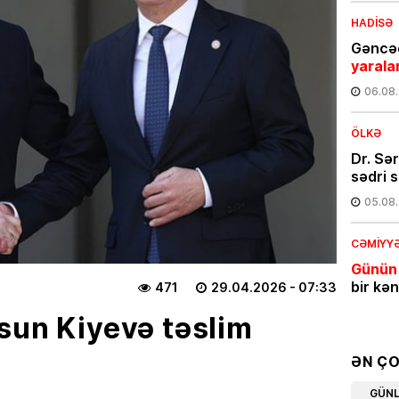
HADISƏ
Gəncəd
yarala
06.08
ÖLKƏ
Dr. Sə
sədri s
05.08
CƏMIYY
Günün
bir kə
471
29.04.2026
- 07:33
05.08
sun Kiyevə təslim
İQTISAD
ƏN Ç
Azərba
GÜN
məhsul