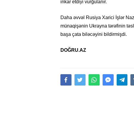
inkar etdiyi vurğulanır.
Daha əvvəl Rusiya Xarici İşlər Na
münaqişənin Ukrayna tərəfinin təs
başa çata biləcəyini bildirmişdi.
DOĞRU.AZ
15.02.2026
- 18:49
1017
Leyla Əliyeva babasının 
gününü belə qeyd etdi –
F