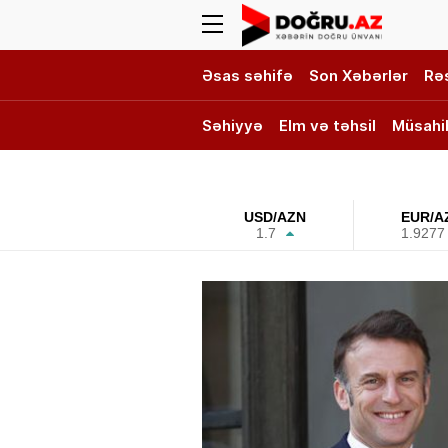
Əsas səhifə
Son Xəbərlər
Rə
Səhiyyə
Elm və təhsil
Müsahi
DOĞRU TV
USD/AZN
EUR/A
1.7
1.9277