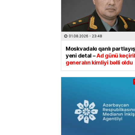
01.08.2026
- 23:48
Moskvadakı qanlı partlayı
yeni detal –
Ad günü keçiri
generalın kimliyi bəlli oldu