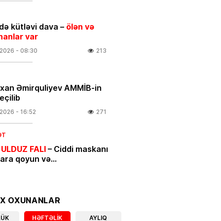
ə kütləvi dava –
ölən və
nanlar var
.2026
- 08:30
213
rxan Əmirquliyev AMMİB-in
eçilib
.2026
- 16:52
271
ƏT
 ULDUZ FALI
– Ciddi maskanı
nara qoyun və…
.2026
- 00:05
446
IYYAT
OX OXUNANLAR
ycan mənşəli qeyri-neft-qaz
LÜK
HƏFTƏLIK
AYLIQ
larının beynəlxalq