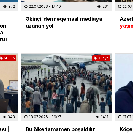
Salah 
372
22.07.2026
- 17:40
261
22.07
31.07.
Əkinçi”dən rəqəmsal mediaya
Azər
mən
uzanan yol
yaşı
EKOLOG
na
Yağış 
rur
31.07.
DÜNYA
MEDİA
Dünya
İki ölkə
olundu
31.07.
ELM VƏ 
“Xaric
seçərk
diqqət 
343
18.07.2026
- 09:27
1417
17.07
30.07
sı |
Bu ölkə tamamən boşaldılır
Köçə