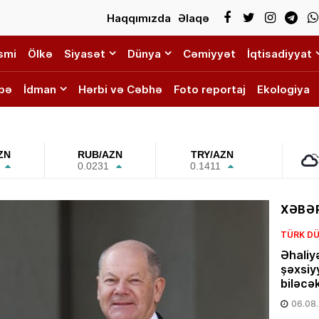
Haqqımızda
Əlaqə
smi
Ölkə
Siyasət
Dünya
Cəmiyyət
İqtisadiyyat
bə
İdman
Hərbi və Cəbhə
Foto reportaj
Ekologiya
ZN
RUB/AZN
TRY/AZN
0.0231
0.1411
XƏBƏR
TÜRK DÜ
Əhaliy
şəxsiy
biləcə
06.08