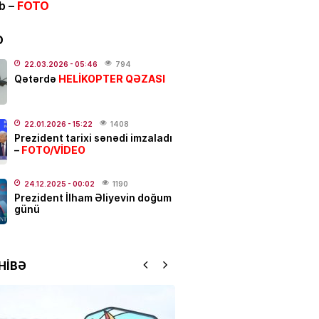
ib –
FOTO
ƏT
alı:
2 avqust, 2026-cı il
D
.2026
- 00:12
1060
22.03.2026
- 05:46
794
HELİKOPTER QƏZASI
Qətərdə
dakı qanlı partlayışda yeni
–
Ad günü keçirilən generalın
22.01.2026
- 15:22
1408
Prezident tarixi sənədi imzaladı
 bəlli oldu
FOTO/VİDEO
–
.2026
- 23:48
2421
24.12.2025
- 00:02
1190
ƏT
Prezident İlham Əliyevin doğum
günü
ycanda sabiq nazir vəfat
FOTO
.2026
- 21:20
931
HİBƏ
qətl törədildi