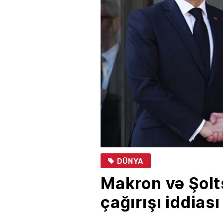
DÜNYA
Makron və Şolt
çağırışı iddiası