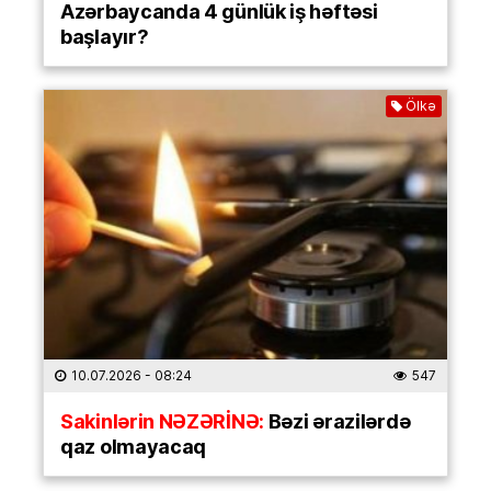
Azərbaycanda 4 günlük iş həftəsi
başlayır?
Ölkə
10.07.2026
- 08:24
547
Sakinlərin NƏZƏRİNƏ:
Bəzi ərazilərdə
qaz olmayacaq