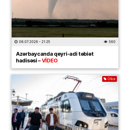
08.07.2026
- 21:25
560
Azərbaycanda qeyri-adi təbiət
hadisəsi –
VİDEO
Ölkə