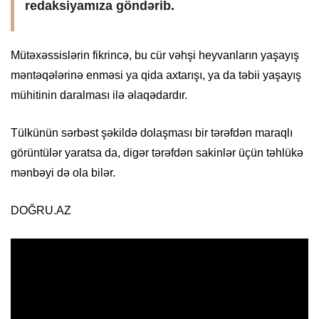
redaksiyamıza göndərib.
Mütəxəssislərin fikrincə, bu cür vəhşi heyvanların yaşayış
məntəqələrinə enməsi ya qida axtarışı, ya da təbii yaşayış
mühitinin daralması ilə əlaqədardır.
Tülkünün sərbəst şəkildə dolaşması bir tərəfdən maraqlı
görüntülər yaratsa da, digər tərəfdən sakinlər üçün təhlükə
mənbəyi də ola bilər.
DOĞRU.AZ