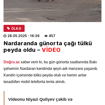
ÖLKƏ
28.05.2025
- 16:36
457
Nardaranda günorta çağı tülkü
peyda oldu –
VİDEO
Doğru.az
xəbər verir ki, bu gün günorta saatlarında Bakı
şəhərinin Nardaran kəndində qeyri-adi mənzərə yaşanıb.
Kəndin içərisində tülkü peyda olub və həmin anlar
təsadüfən mobil telefonla lentə alınıb.
Videonu Niyazi Quliyev çəkib və