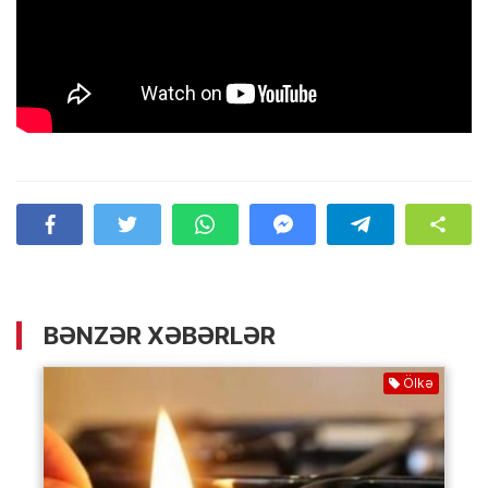
BƏNZƏR XƏBƏRLƏR
Ölkə