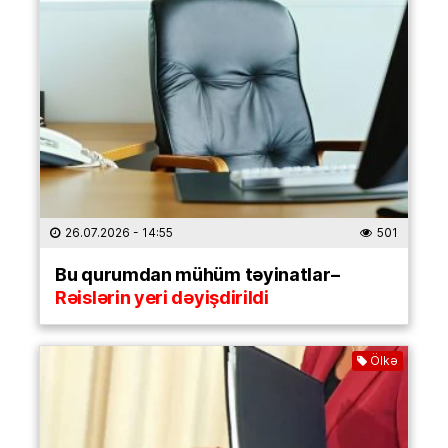
26.07.2026
- 14:55
501
Bu qurumdan mühüm təyinatlar–
Rəislərin yeri dəyişdirildi
Ölkə