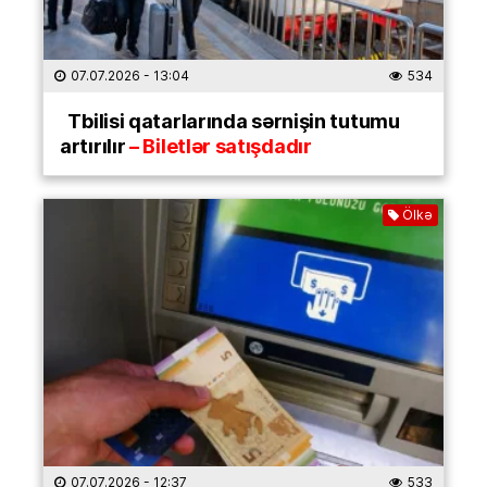
07.07.2026
- 13:04
534
Tbilisi qatarlarında sərnişin tutumu
artırılır
– Biletlər satışdadır
Ölkə
07.07.2026
- 12:37
533