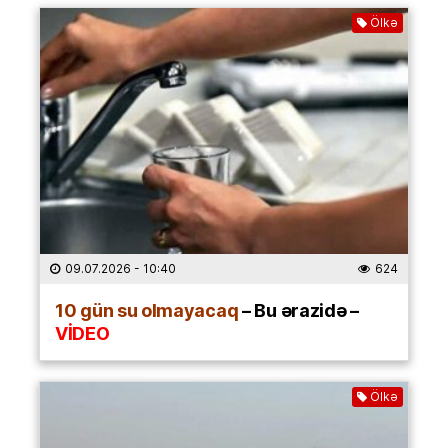
Ölkə
09.07.2026
- 10:40
624
10 gün su olmayacaq
– Bu ərazidə –
VİDEO
Ölkə