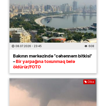
08.07.2026
- 23:45
608
Bakının mərkəzində “cəhənnəm bitkisi”
–
Bir yarpağına toxunmaq belə
öldürür/FOTO
Ölkə