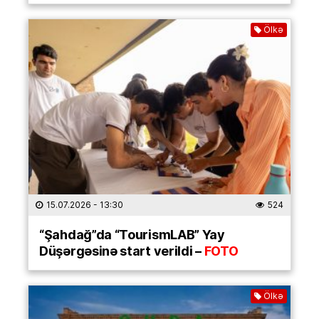
Ölkə
15.07.2026
- 13:30
524
“Şahdağ”da “TourismLAB” Yay
Düşərgəsinə start verildi –
FOTO
Ölkə