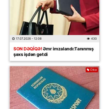
17.07.2026
- 12:08
430
SON DƏQİQƏ!
Əmr imzalandı:Tanınmış
şəxs işdən getdi
Ölkə