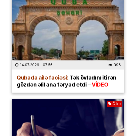
14.07.2026
- 07:55
396
Qubada ailə faciəsi:
Tək övladını itirən
gözdən əlil ana fəryad etdi –
VİDEO
Ölkə