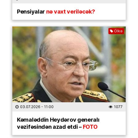
Pensiyalar
nə vaxt veriləcək?
Ölkə
03.07.2026
- 11:00
1077
Kəmaləddin Heydərov generalı
vəzifəsindən azad etdi –
FOTO