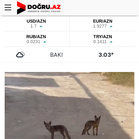
USD/AZN
EUR/AZN
1.7
1.9277
RUB/AZN
TRY/AZN
0.0231
0.1411
BAKI
3.03°