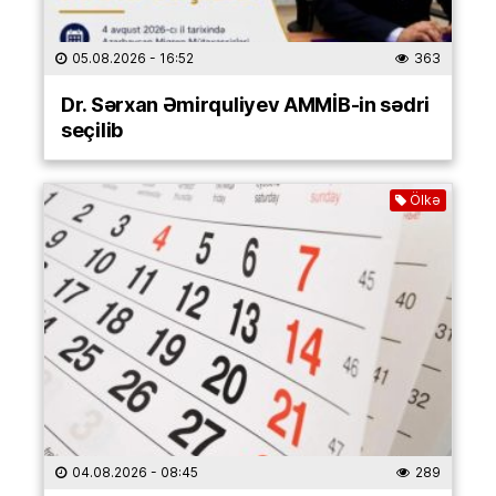
05.08.2026
- 16:52
363
Dr. Sərxan Əmirquliyev AMMİB-in sədri
seçilib
Ölkə
04.08.2026
- 08:45
289