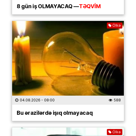
8 gün iş OLMAYACAQ —
TƏQVİM
Ölkə
04.08.2026
- 08:00
588
Bu ərazilərdə işıq olmayacaq
Ölkə