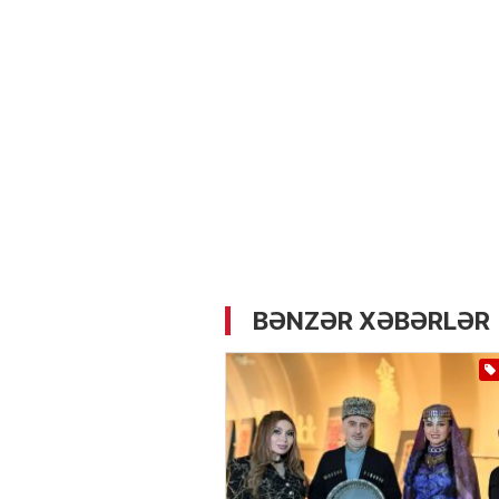
05.05.2026
- 12:14
741
Üz dərisinə necə qulluq e
lazımdır? –
Kosmetoloq S
Məmmədli ilə MÜSAHİBƏ
BƏNZƏR XƏBƏRLƏR