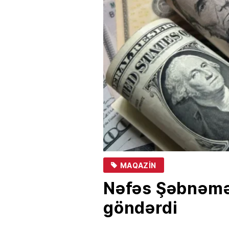
MAQAZIN
Nəfəs Şəbnəmə
göndərdi