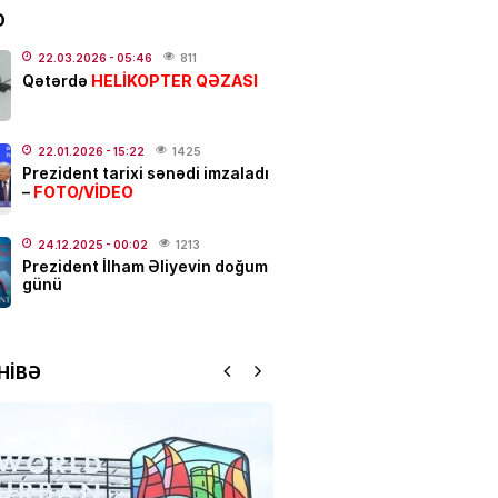
D
ƏT
22.03.2026
- 05:46
811
tlar üzrə müsabiqə qalibləri
HELİKOPTER QƏZASI
Qətərdə
İR
.2026
- 18:46
163
22.01.2026
- 15:22
1425
Prezident tarixi sənədi imzaladı
IYA
FOTO/VİDEO
–
 olacaq, dolu düşəcək –
DARLIQ
24.12.2025
- 00:02
1213
Prezident İlham Əliyevin doğum
.2026
- 17:50
231
günü
bağça” “onu” tapdı
HİBƏ
.2026
- 16:48
120
 plastik əməliyyatdan sonra
vəfat edib