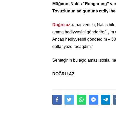
Müğənni Nəfəs “Rəngarəng” veri
Tovuzlunun ad gününə etdiyi həd
Doğru.az
xəbər verir ki, Nəfəs bild
amma hədiyyəsini göndərib: “İşim 
Ancaq hədiyyəsini göndərdim – 50
dollar yazdıracaqdım.”
Sənətçinin bu açıqlaması sosial m
DOĞRU.AZ