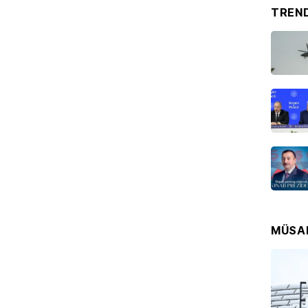
TREN
CƏMIYY
Marşru
BƏLLİD
07.08
EKOLOG
Leysan
XƏBƏR
07.08
İDMAN
“Fənər
MÜSA
07.08
SƏHIYYƏ
Bakıda
xəstə 