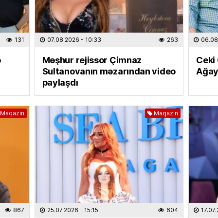
Media 
07.08
131
07.08.2026
- 10:33
263
06.08
CƏMIYY
ə
Məşhur rejissor Çimnaz
Ceki
Yayın ş
Sultanovanın məzarından video
Ağay
aşaca
paylaşdı
07.08
HADISƏ
Maqazin
Maqazin
Bakıda
07.08
CƏMIYY
Gülnar
təyin 
07.08
867
25.07.2026
- 15:15
604
17.07