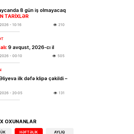
ycanda 8 gün iş olmayacaq
N TARİXLƏR
.2026
- 10:16
210
ƏT
alı:
9 avqust, 2026-cı il
.2026
- 00:10
505
N
Əliyeva ilk dəfə klipə çəkildi –
.2026
- 20:05
131
ƏT
Mehdiyevin kürəkəninin
YASI ÇÖKÜR – Bakının
OX OXUNANLAR
ində yandırılan arxivlər və…
LÜK
HƏFTƏLIK
AYLIQ
DETALLAR