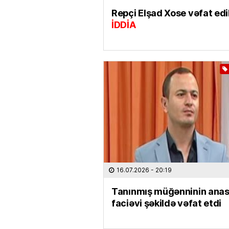
Repçi Elşad Xose vəfat edi
İDDİA
16.07.2026
- 20:19
Tanınmış müğənninin anas
faciəvi şəkildə vəfat etdi