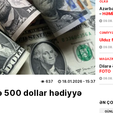
ÖLKƏ
Azərba
–
HƏMİ
09.08
CƏMIYY
Ulduz f
09.08
MAQAZI
Dilarə 
FOTO
08.08
637
18.01.2026
- 15:37
 500 dollar hədiyyə
CƏMIYY
Ramiz 
İMPERİ
ƏN Ç
mərkəz
GÜN
–
ŞOK 