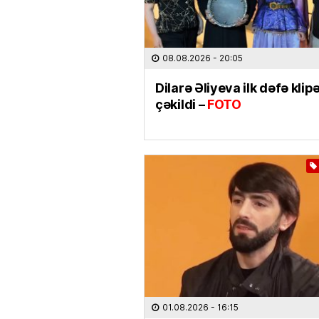
08.08.2026
- 20:05
Dilarə Əliyeva ilk dəfə klip
çəkildi –
FOTO
01.08.2026
- 16:15