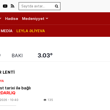
Search…
Hadisə
Mədəniyyət
MEDİA
LEYLA ƏLİYEVA
3.03°
BAKI
 LENTİ
IYA
t tarixi ilə bağlı
DARLIQ
.2026
- 10:40
135