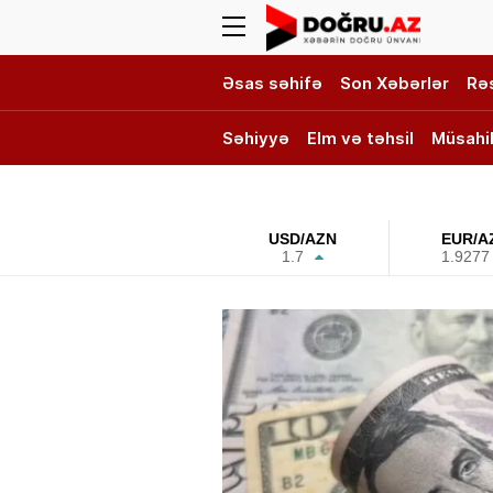
Əsas səhifə
Son Xəbərlər
Rə
Səhiyyə
Elm və təhsil
Müsahi
DOĞRU TV
USD/AZN
EUR/A
1.7
1.9277