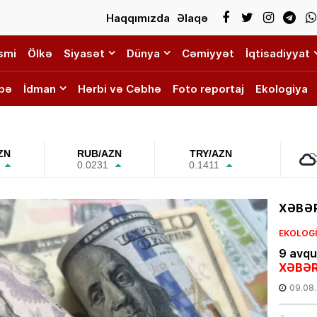
Haqqımızda
Əlaqə
smi
Ölkə
Siyasət
Dünya
Cəmiyyət
İqtisadiyyat
bə
İdman
Hərbi və Cəbhə
Foto reportaj
Ekologiya
ZN
RUB/AZN
TRY/AZN
0.0231
0.1411
XƏBƏR
EKOLOG
9 avqus
XƏBƏR
09.08