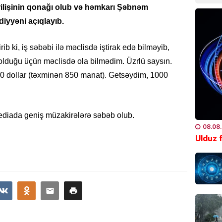
lişinin qonağı olub və həmkarı Şəbnəm
08.08
iyyəni açıqlayıb.
CƏMIYY
irib ki, iş səbəbi ilə məclisdə iştirak edə bilməyib,
DİN əm
miqdar
olduğu üçün məclisdə ola bilmədim. Üzrlü saysın.
08.08
0 dollar (təxminən 850 manat). Getsəydim, 1000
DAXILI 
Paşiny
ediada geniş müzakirələrə səbəb olub.
etdi
08.08
08.08
Ulduz f
XARICI 
ABŞ ge
münaqi
08.08
İDMAN