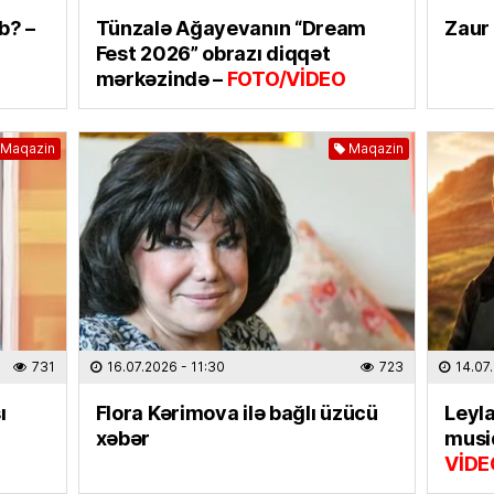
EKOLOG
b? –
Tünzalə Ağayevanın “Dream
Zaur 
Region
Fest 2026” obrazı diqqət
külək, 
mərkəzində –
FOTO/VİDEO
07.08
MAQAZI
Maqazin
Maqazin
Məşhur
Sultan
paylaş
07.08
ÖLKƏ
Bakıda
avqust
731
16.07.2026
- 11:30
723
14.07
etibar
ı
Flora Kərimova ilə bağlı üzücü
Leyla
07.08
xəbər
musiq
VİDE
HADISƏ
Dənizd