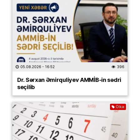
05.08.2026
- 16:52
396
Dr. Sərxan Əmirquliyev AMMİB-in sədri
seçilib
Ölkə