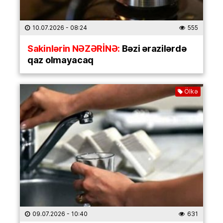
10.07.2026
- 08:24
555
Sakinlərin NƏZƏRİNƏ:
Bəzi ərazilərdə
qaz olmayacaq
Ölkə
09.07.2026
- 10:40
631