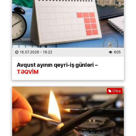
16.07.2026
- 16:22
605
Avqust ayının qeyri-iş günləri –
TƏQVİM
Ölkə