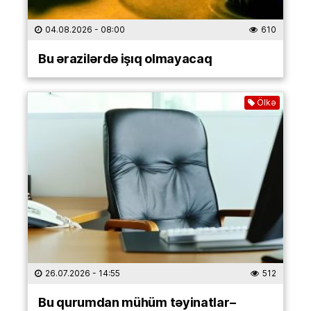
04.08.2026
- 08:00
610
Bu ərazilərdə işıq olmayacaq
Ölkə
26.07.2026
- 14:55
512
Bu qurumdan mühüm təyinatlar–