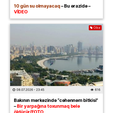
10 gün su olmayacaq
– Bu ərazidə –
VİDEO
Ölkə
08.07.2026
- 23:45
616
Bakının mərkəzində “cəhənnəm bitkisi”
–
Bir yarpağına toxunmaq belə
öldürür/FOTO