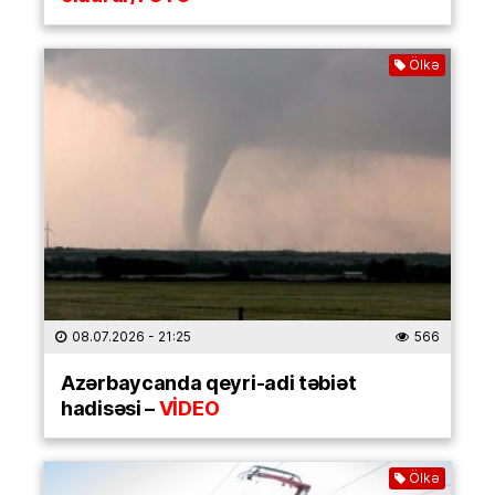
Ölkə
08.07.2026
- 21:25
566
Azərbaycanda qeyri-adi təbiət
hadisəsi –
VİDEO
Ölkə