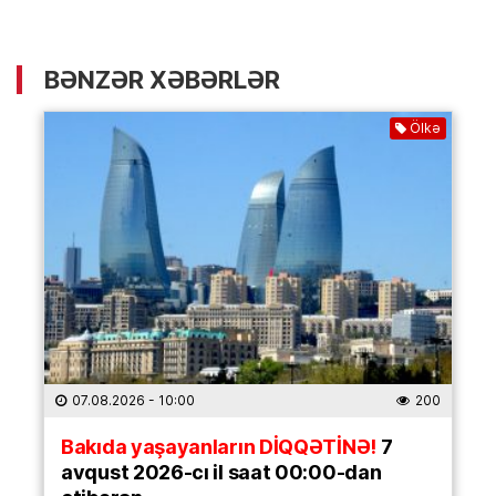
BƏNZƏR XƏBƏRLƏR
Ölkə
07.08.2026
- 10:00
200
Bakıda yaşayanların DİQQƏTİNƏ!
7
avqust 2026-cı il saat 00:00-dan