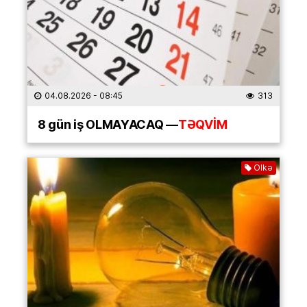
04.08.2026
- 08:45
313
8 gün iş OLMAYACAQ —
TƏQVİM
Ölkə