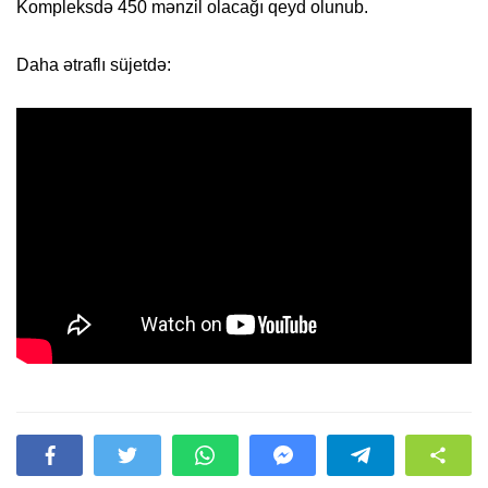
Kompleksdə 450 mənzil olacağı qeyd olunub.
Daha ətraflı süjetdə: