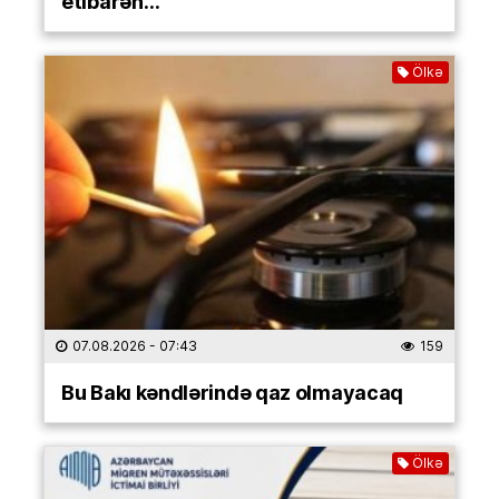
etibarən…
Ölkə
07.08.2026
- 07:43
159
Bu Bakı kəndlərində qaz olmayacaq
Ölkə