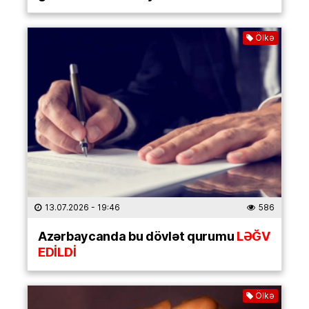
Ölkə
13.07.2026
- 19:46
586
Azərbaycanda bu dövlət qurumu
LƏĞV
EDİLDİ
Ölkə