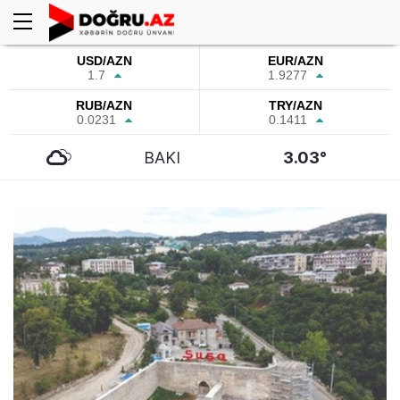
USD/AZN
EUR/AZN
1.7
1.9277
RUB/AZN
TRY/AZN
0.0231
0.1411
BAKI
3.03°