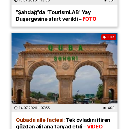
15.07.2026
- 13:30
531
“Şahdağ”da “TourismLAB” Yay
Düşərgəsinə start verildi –
FOTO
Ölkə
14.07.2026
- 07:55
403
Qubada ailə faciəsi:
Tək övladını itirən
gözdən əlil ana fəryad etdi –
VİDEO