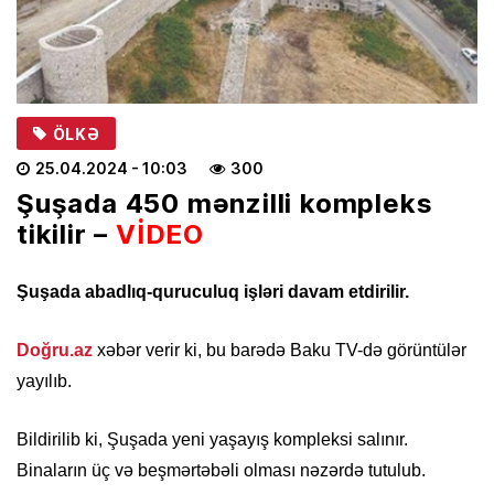
ÖLKƏ
25.04.2024
- 10:03
300
Şuşada 450 mənzilli kompleks
tikilir –
VİDEO
Şuşada abadlıq-quruculuq işləri davam etdirilir.
Doğru.az
xəbər verir ki, bu barədə Baku TV-də görüntülər
yayılıb.
Bildirilib ki, Şuşada yeni yaşayış kompleksi salınır.
Binaların üç və beşmərtəbəli olması nəzərdə tutulub.