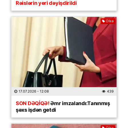
Rəislərin yeri dəyişdirildi
Ölkə
17.07.2026
- 12:08
439
SON DƏQİQƏ!
Əmr imzalandı:Tanınmış
şəxs işdən getdi
Ölkə