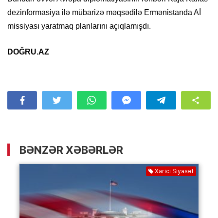
dezinformasiya ilə mübarizə məqsədilə Ermənistanda Aİ
missiyası yaratmaq planlarını açıqlamışdı.
DOĞRU.AZ
BƏNZƏR XƏBƏRLƏR
Xarici Siyasət