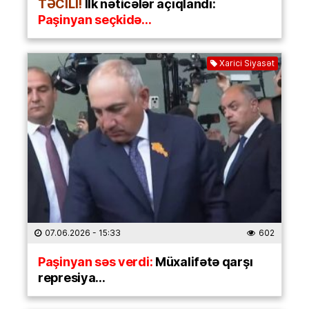
TƏCİLİ!
İlk nəticələr açıqlandı:
Paşinyan seçkidə…
Xarici Siyasət
07.06.2026
- 15:33
602
Paşinyan səs verdi:
Müxalifətə qarşı
represiya…