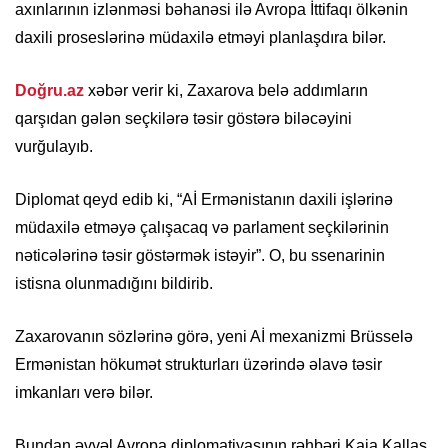
axınlarının izlənməsi bəhanəsi ilə Avropa İttifaqı ölkənin
daxili proseslərinə müdaxilə etməyi planlaşdıra bilər.
Doğru.az
xəbər verir ki, Zaxarova belə addımların
qarşıdan gələn seçkilərə təsir göstərə biləcəyini
vurğulayıb.
Diplomat qeyd edib ki, “Aİ Ermənistanın daxili işlərinə
müdaxilə etməyə çalışacaq və parlament seçkilərinin
nəticələrinə təsir göstərmək istəyir”. O, bu ssenarinin
istisna olunmadığını bildirib.
Zaxarovanın sözlərinə görə, yeni Aİ mexanizmi Brüsselə
Ermənistan hökumət strukturları üzərində əlavə təsir
imkanları verə bilər.
Bundan əvvəl Avropa diplomatiyasının rəhbəri Kaja Kallas