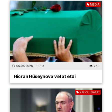
MEDİA
05.06.2026
- 13:19
763
Hicran Hüseynova vəfat etdi
Xarici Siyasət