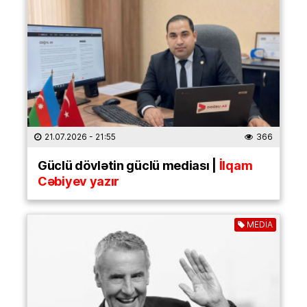
21.07.2026
- 21:55
366
Güclü dövlətin güclü mediası |
İlqam
Cəbiyev yazır
MEDİA