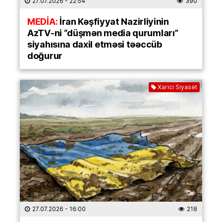
27.07.2026
- 22:54
390
MEDİA:
İran Kəşfiyyat Nazirliyinin
AzTV-ni “düşmən media qurumları”
siyahısına daxil etməsi təəccüb
doğurur
Xarici Siyasət
27.07.2026
- 16:00
218