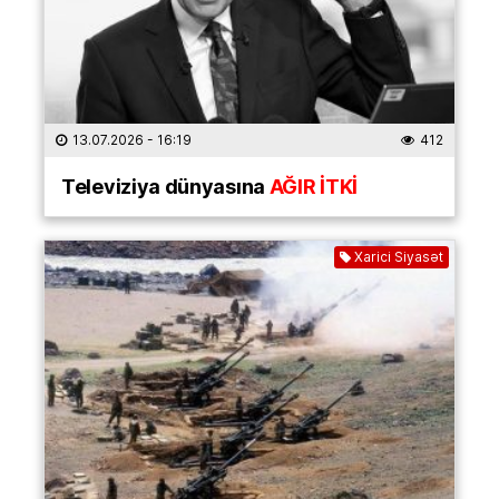
13.07.2026
- 16:19
412
Televiziya dünyasına
AĞIR İTKİ
Xarici Siyasət