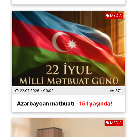
MEDİA
22.07.2026
- 00:02
371
Azərbaycan mətbuatı –
151 yaşında!
MEDİA