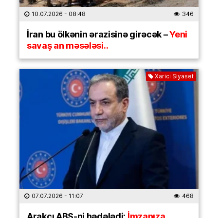
10.07.2026
- 08:48
346
İran bu ölkənin ərazisinə girəcək –
Yeni
savaş an məsələsi..
Xarici Siyasət
07.07.2026
- 11:07
468
Arakçı ABŞ-ni hədələdi:
İmzanıza