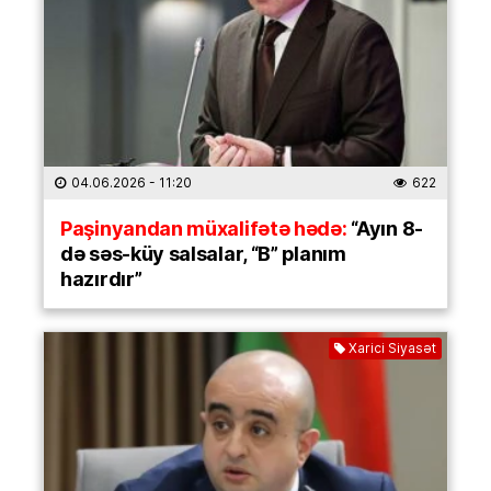
04.06.2026
- 11:20
622
Paşinyandan müxalifətə hədə:
“Ayın 8-
də səs-küy salsalar, “B” planım
hazırdır”
Xarici Siyasət