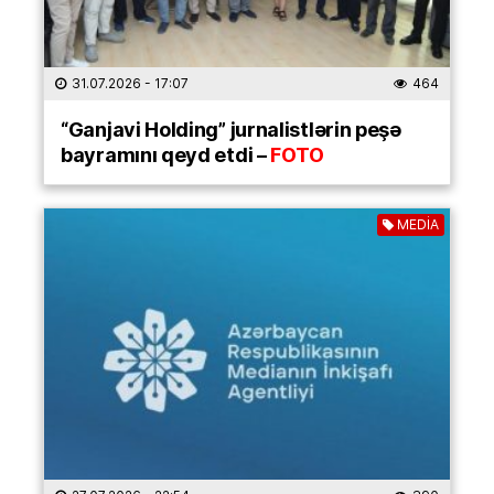
31.07.2026
- 17:07
464
“Ganjavi Holding” jurnalistlərin peşə
bayramını qeyd etdi –
FOTO
MEDİA