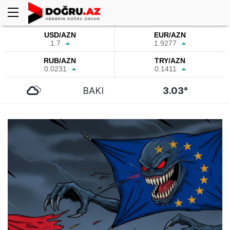
USD/AZN
EUR/AZN
1.7
1.9277
RUB/AZN
TRY/AZN
0.0231
0.1411
BAKI
3.03°