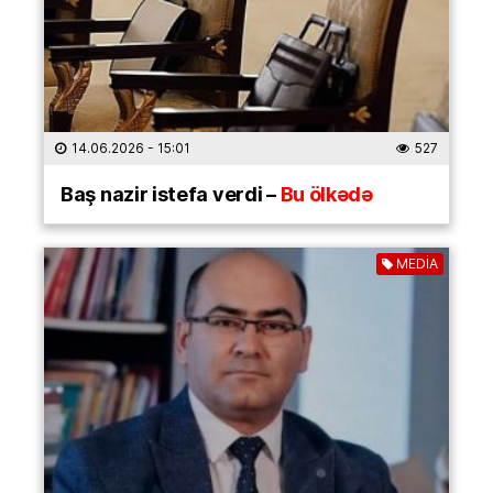
14.06.2026
- 15:01
527
Baş nazir istefa verdi –
Bu ölkədə
MEDİA