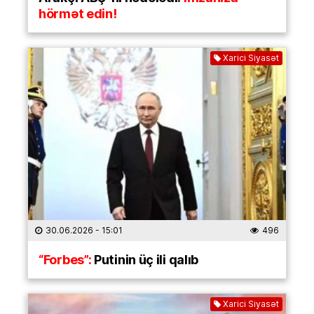
hörmət edin!
Xarici Siyasət
30.06.2026
- 15:01
496
“Forbes”:
Putinin üç ili qalıb
Xarici Siyasət