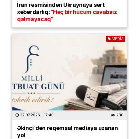
İran rəsmisindən Ukraynaya sərt
xəbərdarlıq:
“Heç bir hücum cavabsız
qalmayacaq”
MEDİA
22.07.2026
- 17:40
280
Əkinçi”dən rəqəmsal mediaya uzanan
yol