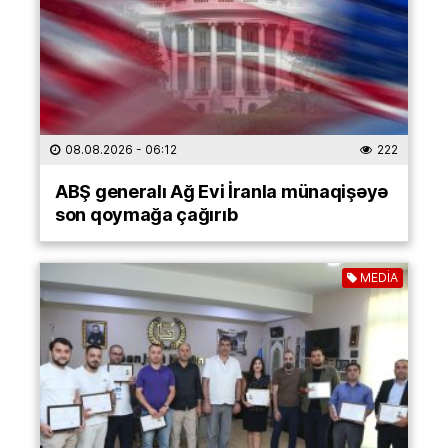
08.08.2026
- 06:12
222
ABŞ generalı Ağ Evi İranla münaqişəyə
son qoymağa çağırıb
MEDİA