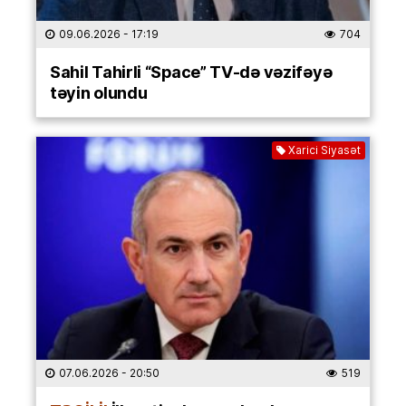
09.06.2026
- 17:19
704
Sahil Tahirli “Space” TV-də vəzifəyə
təyin olundu
Xarici Siyasət
07.06.2026
- 20:50
519