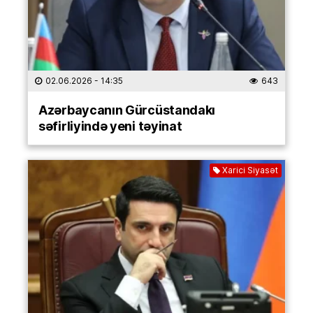
02.06.2026
- 14:35
643
Azərbaycanın Gürcüstandakı
səfirliyində yeni təyinat
Xarici Siyasət