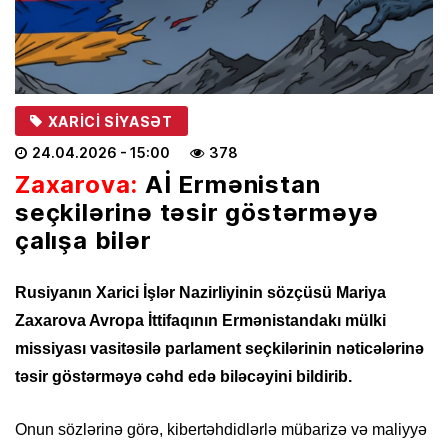
XARICI SIYASƏT
24.04.2026
- 15:00
378
Zaxarova:
Aİ Ermənistan
seçkilərinə təsir göstərməyə
çalışa bilər
Rusiyanın Xarici İşlər Nazirliyinin sözçüsü Mariya
Zaxarova Avropa İttifaqının Ermənistandakı mülki
missiyası vasitəsilə parlament seçkilərinin nəticələrinə
təsir göstərməyə cəhd edə biləcəyini bildirib.
Onun sözlərinə görə, kibertəhdidlərlə mübarizə və maliyyə