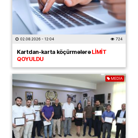
02.08.2026
- 12:04
724
Kartdan-karta köçürmələrə
LİMİT
QOYULDU
MEDİA