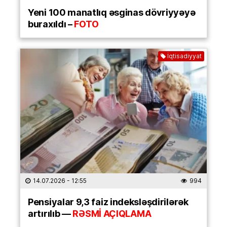
Yeni 100 manatlıq əsginas dövriyyəyə
buraxıldı –
FOTO
İqtisadiyyat
14.07.2026
- 12:55
994
Pensiyalar 9,3 faiz indeksləşdirilərək
artırılıb —
RƏSMİ AÇIQLAMA