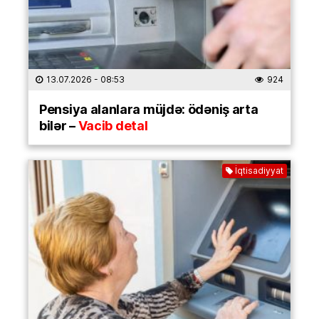
13.07.2026
- 08:53
924
Pensiya alanlara müjdə: ödəniş arta
bilər –
Vacib detal
İqtisadiyyat