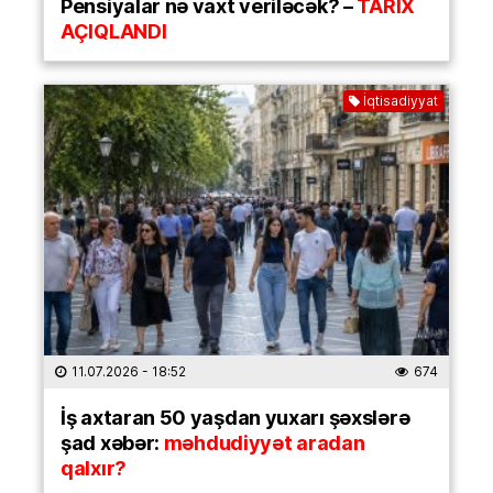
Pensiyalar nə vaxt veriləcək? –
TARİX
AÇIQLANDI
İqtisadiyyat
11.07.2026
- 18:52
674
İş axtaran 50 yaşdan yuxarı şəxslərə
şad xəbər:
məhdudiyyət aradan
qalxır?