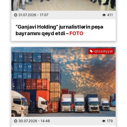
31.07.2026
- 17:07
411
“Ganjavi Holding” jurnalistlərin peşə
bayramını qeyd etdi –
FOTO
İqtisadiyyat
30.07.2026
- 14:48
179