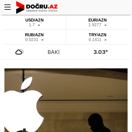
USD/AZN
EUR/AZN
1.7
1.9277
RUB/AZN
TRY/AZN
0.0231
0.1411
BAKI
3.03°