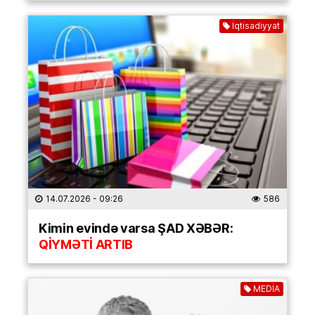
İqtisadiyyat
14.07.2026
- 09:26
586
Kimin evində varsa ŞAD XƏBƏR:
QİYMƏTİ ARTIB
MEDİA