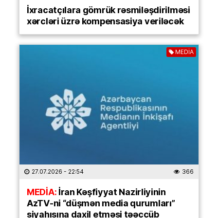
İxracatçılara gömrük rəsmiləşdirilməsi
xərcləri üzrə kompensasiya veriləcək
MEDİA
27.07.2026
- 22:54
366
MEDİA:
İran Kəşfiyyat Nazirliyinin
AzTV-ni “düşmən media qurumları”
siyahısına daxil etməsi təəccüb