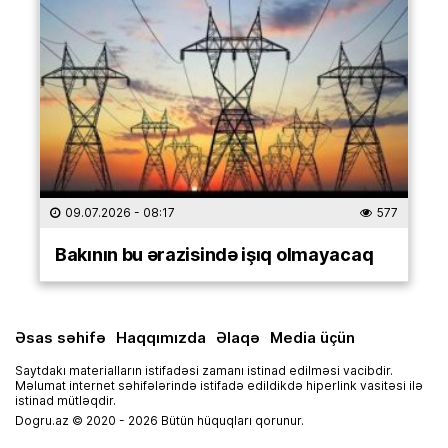
09.07.2026
- 08:17
577
Bakının bu ərazisində işıq olmayacaq
Əsas səhifə
Haqqımızda
Əlaqə
Media üçün
Saytdakı materialların istifadəsi zamanı istinad edilməsi vacibdir.
Məlumat internet səhifələrində istifadə edildikdə hiperlink vasitəsi ilə
istinad mütləqdir.
Dogru.az © 2020 - 2026 Bütün hüquqları qorunur.