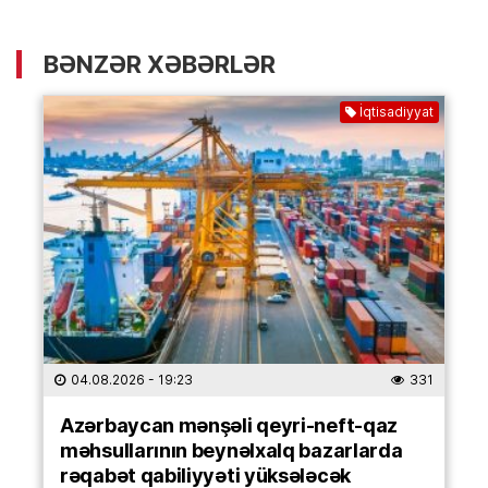
BƏNZƏR XƏBƏRLƏR
İqtisadiyyat
04.08.2026
- 19:23
331
Azərbaycan mənşəli qeyri-neft-qaz
məhsullarının beynəlxalq bazarlarda
rəqabət qabiliyyəti yüksələcək