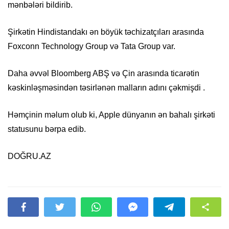
mənbələri bildirib.
Şirkətin Hindistandakı ən böyük təchizatçıları arasında
Foxconn Technology Group və Tata Group var.
Daha əvvəl Bloomberg ABŞ və Çin arasında ticarətin
kəskinləşməsindən təsirlənən malların adını çəkmişdi .
Həmçinin məlum olub ki, Apple dünyanın ən bahalı şirkəti
statusunu bərpa edib.
DOĞRU.AZ