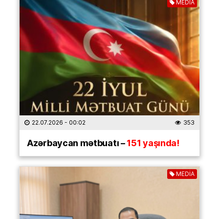
MEDİA
22.07.2026
- 00:02
353
Azərbaycan mətbuatı –
151 yaşında!
MEDİA