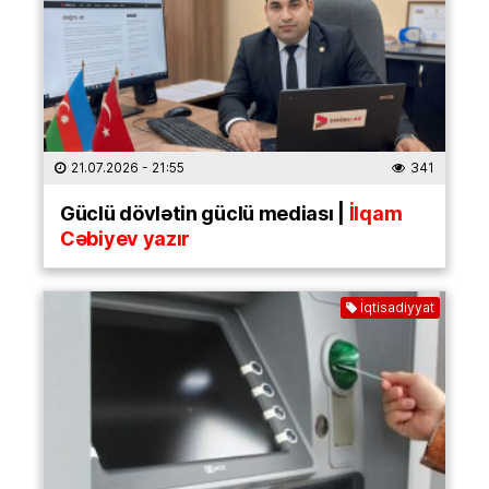
21.07.2026
- 21:55
341
Güclü dövlətin güclü mediası |
İlqam
Cəbiyev yazır
İqtisadiyyat