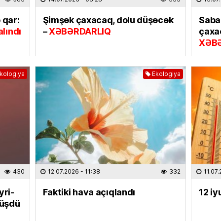
31.07.
 qar:
Şimşək çaxacaq, dolu düşəcək
Saba
ELM VƏ 
lındı
–
XƏBƏRDARLIQ
çaxa
“Xaric
XƏB
seçərk
diqqət 
30.07
kologiya
Ekologiya
İQTISAD
İxraca
rəsmilə
kompen
30.07
CƏMIYY
430
12.07.2026
- 11:38
332
11.07
Hibrid
XƏBƏ
yri-
Faktiki hava açıqlandı
12 iy
düşdü
30.07