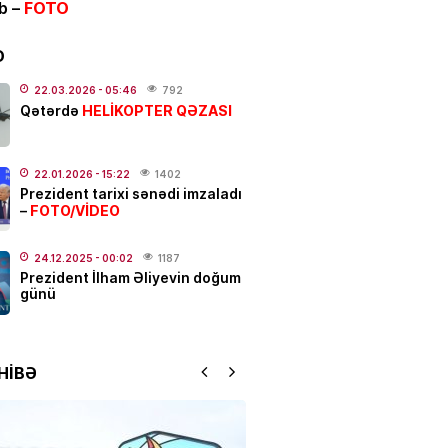
ib –
FOTO
ƏT
ycanda sabiq nazir vəfat
FOTO
D
.2026
- 21:20
923
22.03.2026
- 05:46
792
HELİKOPTER QƏZASI
Qətərdə
qətl törədildi
22.01.2026
- 15:22
1402
.2026
- 17:01
192
Prezident tarixi sənədi imzaladı
FOTO/VİDEO
–
N
Elşad Xose vəfat edib? –
24.12.2025
- 00:02
1187
Prezident İlham Əliyevin doğum
günü
.2026
- 16:15
772
YYƏT
HİBƏ
 susduğu gün:
Nəriman
zadə…
.2026
- 13:00
165