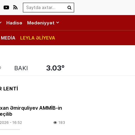
Search…
Hadisə
Mədəniyyət
MEDİA
LEYLA ƏLİYEVA
3.03°
BAKI
 LENTİ
rxan Əmirquliyev AMMİB-in
eçilib
.2026
- 16:52
183