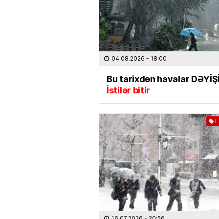
04.08.2026
- 18:00
Bu tarixdən havalar DƏYİŞİ
İstilər bitir
E
16.07.2026
- 20:56