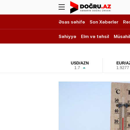
Əsas səhifə
Son Xəbərlər
Rə
Səhiyyə
Elm və təhsil
Müsahi
DOĞRU TV
USD/AZN
EUR/A
1.7
1.9277