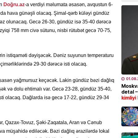
in
Doğru.az
-a verdiyi məlumata əsasən, avqustun 6-
04.08
da hava günəşli olacaq. Şimal-qərb küləyi gündüz
əvəz olunacaq. Gecə 26-30, gündüz isə 35-40 dərəcə
TÜRK DÜ
əzyiqi 758 mm civə sütunu, nisbi rütubət gecə 70-75,
CASCFE
daha bi
04.08
rin istiqaməti dəyişəcək. Dəniz suyunun temperaturu
İQTISAD
çimərliklərində 29-30 dərəcə isti olacaq.
Tramp 
qazanm
01.08
sasən yağmursuz keçəcək. Lakin gündüz bəzi dağlıq
04.08
Moskva
şək və dolu ehtimalı var. Gecə 23-28, gündüz 35-40,
detal 
kimliyi
sti olacaq. Dağlarda isə gecə 17-22, gündüz 29-34
ÖLKƏ
8 gün
04.08
r, Qazax-Tovuz, Şəki-Zaqatala, Aran və Cənub
va müşahidə ediləcək. Bəzi dağlıq ərazilərdə lokal
ÖLKƏ