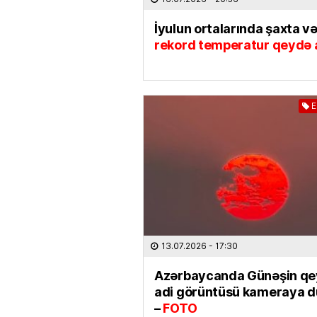
İyulun ortalarında şaxta və
rekord temperatur qeydə a
E
13.07.2026
- 17:30
Azərbaycanda Günəşin qe
adi görüntüsü kameraya 
–
FOTO