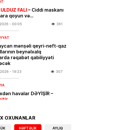
ƏT
 ULDUZ FALI
– Ciddi maskanı
nara qoyun və…
.2026
- 00:05
361
IYYAT
ycan mənşəli qeyri-neft-qaz
larının beynəlxalq
arda rəqabət qabiliyyəti
əcək
.2026
- 19:23
307
IYA
ixdən havalar DƏYİŞİR –
bitir
.2026
- 18:00
377
OX OXUNANLAR
IYYAT
LÜK
HƏFTƏLIK
AYLIQ
açılar üçün vacib xəbər