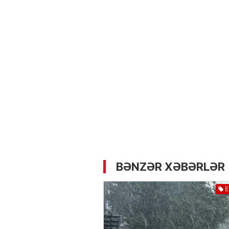
05.05.2026
- 12:14
722
Üz dərisinə necə qulluq e
lazımdır? –
Kosmetoloq S
Məmmədli ilə MÜSAHİBƏ
BƏNZƏR XƏBƏRLƏR
E