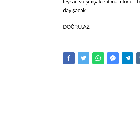
leysan və şimşək ehtimal olunur. T
dəyişəcək.
DOĞRU.AZ
15.02.2026
- 18:49
1015
Leyla Əliyeva babasının 
gününü belə qeyd etdi –
F