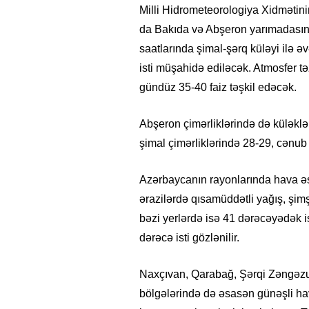
Milli Hidrometeorologiya Xidmətin
da Bakıda və Abşeron yarımadasın
saatlarında şimal-şərq küləyi ilə 
isti müşahidə ediləcək. Atmosfer t
gündüz 35-40 faiz təşkil edəcək.
Abşeron çimərliklərində də küləklə
şimal çimərliklərində 28-29, cənub 
Azərbaycanın rayonlarında hava ə
ərazilərdə qısamüddətli yağış, şim
bəzi yerlərdə isə 41 dərəcəyədək i
dərəcə isti gözlənilir.
Naxçıvan, Qarabağ, Şərqi Zəngəzu
bölgələrində də əsasən günəşli ha