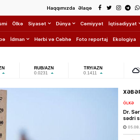
Haqqımızda
Əlaqə
smi
Ölkə
Siyasət
Dünya
Cəmiyyət
İqtisadiyyat
bə
İdman
Hərbi və Cəbhə
Foto reportaj
Ekologiya
ZN
RUB/AZN
TRY/AZN
0.0231
0.1411
XƏBƏR
ÖLKƏ
Dr. Sə
sədri s
05.08