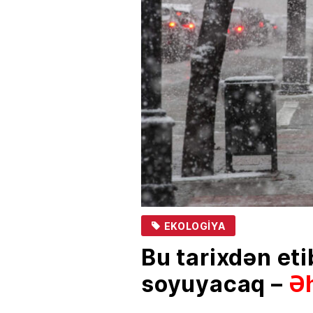
EKOLOGIYA
Bu tarixdən et
soyuyacaq –
Ə