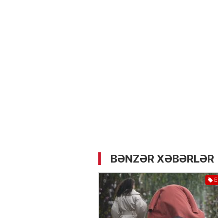
05.05.2026
- 12:14
728
Üz dərisinə necə qulluq e
lazımdır? –
Kosmetoloq S
Məmmədli ilə MÜSAHİBƏ
BƏNZƏR XƏBƏRLƏR
E