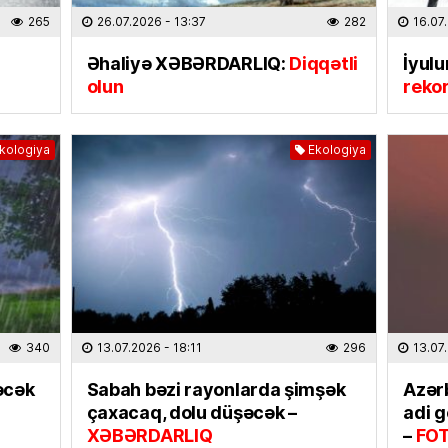
02.08
265
26.07.2026
- 13:37
282
16.07
Əhaliyə XƏBƏRDARLIQ:
Diqqətli
İyulu
CƏMIYY
olun
reko
Ulduz f
02.08
kologiya
Ekologiya
DÜNYA
Moskva
detal 
kimliyi
01.08
CƏMIYY
Azərba
340
13.07.2026
- 18:11
296
13.07
etdi –
əcək
Sabah bəzi rayonlarda şimşək
Azər
01.08
çaxacaq, dolu düşəcək –
adi 
XƏBƏRDARLIQ
–
FO
HADISƏ