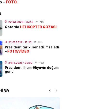
ib –
FOTO
.2026
- 09:55
112
D
ə kütləvi dava –
ölən və
22.03.2026
- 05:46
798
HELİKOPTER QƏZASI
Qətərdə
nanlar var
.2026
- 08:30
342
22.01.2026
- 15:22
1411
Prezident tarixi sənədi imzaladı
FOTO/VİDEO
–
rxan Əmirquliyev AMMİB-in
eçilib
24.12.2025
- 00:02
1192
.2026
- 16:52
372
Prezident İlham Əliyevin doğum
günü
ƏT
 ULDUZ FALI
– Ciddi maskanı
nara qoyun və…
HİBƏ
.2026
- 00:05
544
IYYAT