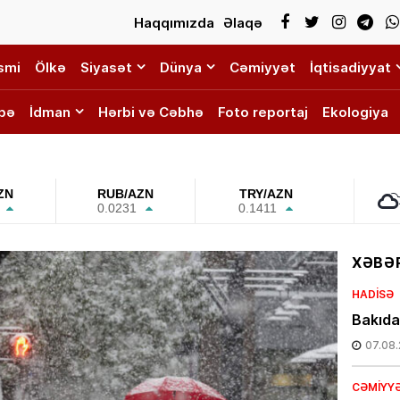
Haqqımızda
Əlaqə
smi
Ölkə
Siyasət
Dünya
Cəmiyyət
İqtisadiyyat
bə
İdman
Hərbi və Cəbhə
Foto reportaj
Ekologiya
ZN
RUB/AZN
TRY/AZN
0.0231
0.1411
XƏBƏR
HADISƏ
Bakıda
07.08
CƏMIYY