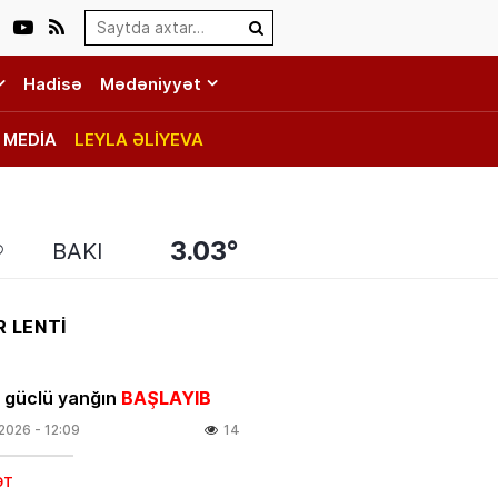
Search…
Hadisə
Mədəniyyət
MEDİA
LEYLA ƏLİYEVA
3.03°
BAKI
 LENTİ
 güclü yanğın
BAŞLAYIB
.2026
- 12:09
14
ƏT