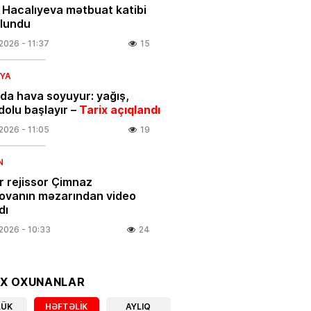
 Hacalıyeva mətbuat katibi
olundu
.2026
- 11:37
15
IYA
da hava soyuyur: yağış,
dolu başlayır –
Tarix açıqlandı
.2026
- 11:05
19
N
 rejissor Çimnaz
ovanın məzarından video
dı
.2026
- 10:33
24
 yaşayanların DİQQƏTİNƏ!
OX OXUNANLAR
7
 2026-cı il saat 00:00-dan
LÜK
HƏFTƏLIK
AYLIQ
ən…