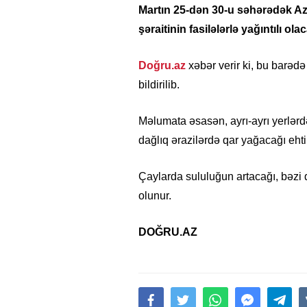
Martın 25-dən 30-u səhərədək Az
şəraitinin fasilələrlə yağıntılı olac
Doğru.az
xəbər verir ki, bu barəd
bildirilib.
Məlumata əsasən, ayrı-ayrı yerlərd
dağlıq ərazilərdə qar yağacağı ehti
Çaylarda sululuğun artacağı, bəzi 
olunur.
DOĞRU.AZ