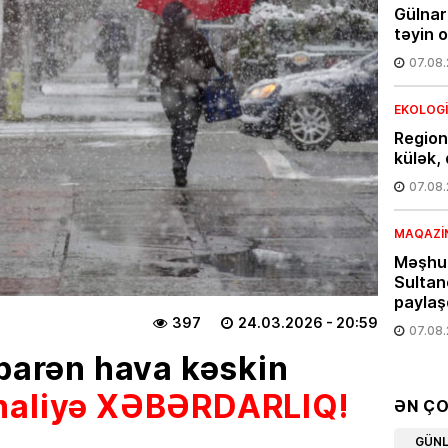
Gülnar
təyin 
07.08
EKOLOG
Region
külək, 
07.08
MAQAZI
Məşhur
Sultan
paylaş
397
24.03.2026
- 20:59
07.08
ibarən hava kəskin
ÖLKƏ
haliyə XƏBƏRDARLIQ!
Bakıda
ƏN Ç
avqust
GÜN
etibar