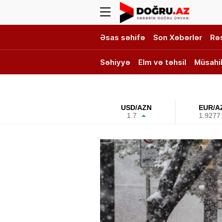
Əsas səhifə
Son Xəbərlər
Rə
Səhiyyə
Elm və təhsil
Müsahi
DOĞRU TV
USD/AZN
EUR/A
1.7
1.9277