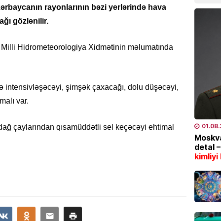
ərbaycanın rayonlarının bəzi yerlərində hava
07.08
ağı gözlənilir.
HADISƏ
ə Milli Hidrometeorologiya Xidmətinin məlumatında
Dənizd
Azərba
07.08
ə intensivləşəcəyi, şimşək çaxacağı, dolu düşəcəyi,
SƏHIYYƏ
malı var.
Hər 10
istifad
01.08
dağ çaylarından qısamüddətli sel keçəcəyi ehtimal
yarada
Moskva
detal 
07.08
kimliyi
KINO TE
“
Sonun
mövsüm
07.08