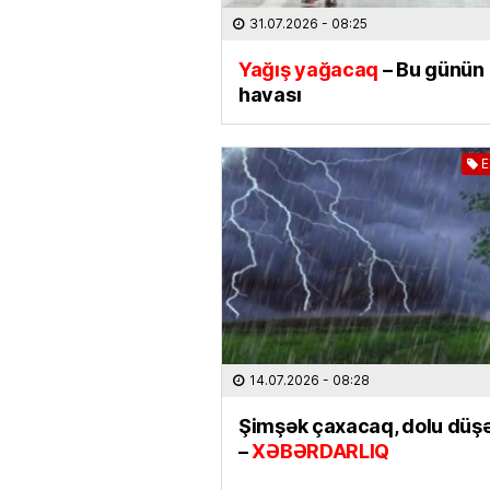
31.07.2026
- 08:25
Yağış yağacaq
– Bu günün
havası
E
14.07.2026
- 08:28
Şimşək çaxacaq, dolu düş
–
XƏBƏRDARLIQ