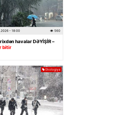
.2026
- 10:29
473
IYYAT
ABŞ neft şirkətlərini çox pul
aqda günahlandırdı
.2026
- 18:00
560
.2026
- 09:42
527
rixdən havalar DƏYİŞİR –
r bitir
 iş OLMAYACAQ —
TƏQVİM
.2026
- 08:45
292
Ekologiya
zilərdə işıq olmayacaq
.2026
- 08:00
588
IYYAT
n-karta köçürmələrə
LİMİT
LDU