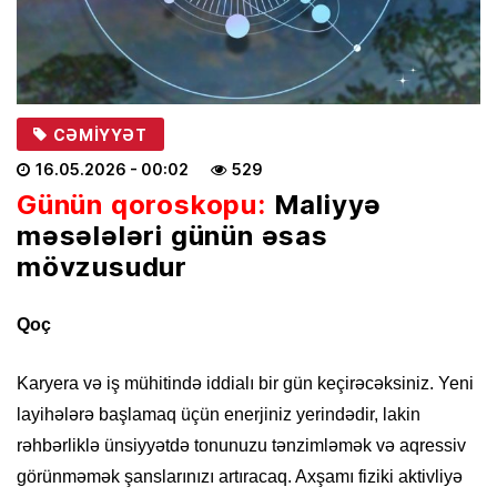
CƏMIYYƏT
16.05.2026
- 00:02
529
Günün qoroskopu:
Maliyyə
məsələləri günün əsas
mövzusudur
Qoç
Karyera və iş mühitində iddialı bir gün keçirəcəksiniz. Yeni
layihələrə başlamaq üçün enerjiniz yerindədir, lakin
rəhbərliklə ünsiyyətdə tonunuzu tənzimləmək və aqressiv
görünməmək şanslarınızı artıracaq. Axşamı fiziki aktivliyə