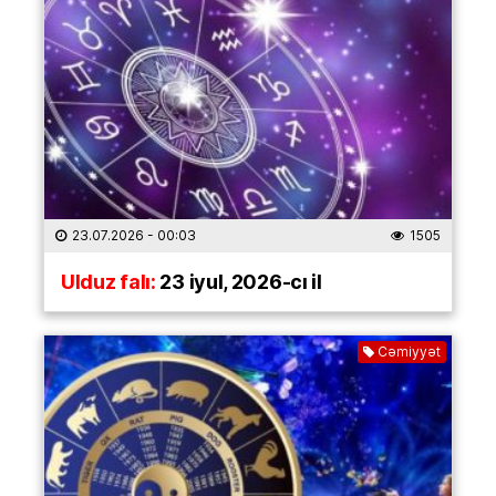
23.07.2026
- 00:03
1505
Ulduz falı:
23 iyul, 2026-cı il
Cəmiyyət