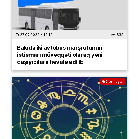
27.07.2026
- 12:19
335
Bakıda iki avtobus marşrutunun
istismarı müvəqqəti olaraq yeni
daşıyıcılara həvalə edilib
Cəmiyyət