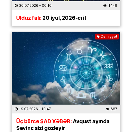
20.07.2026
- 00:10
1449
Ulduz falı:
20 iyul, 2026-cı il
Cəmiyyət
19.07.2026
- 10:47
687
Üç bürcə ŞAD XƏBƏR:
Avqust ayında
Sevinc sizi gözləyir