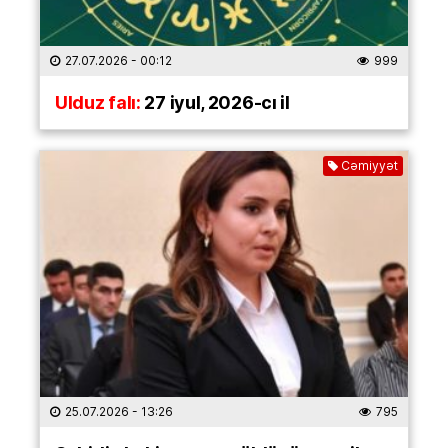
27.07.2026
- 00:12
999
Ulduz falı:
27 iyul, 2026-cı il
Cəmiyyət
25.07.2026
- 13:26
795