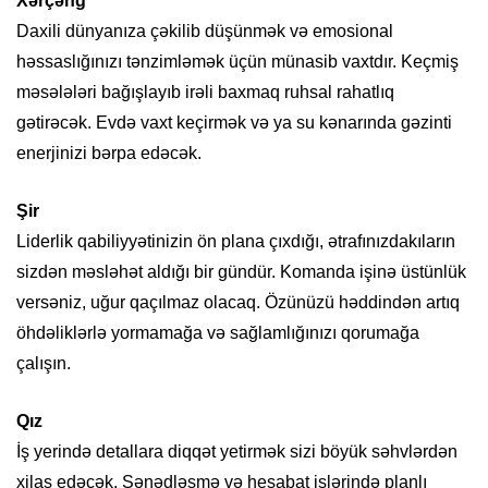
Xərçəng
Daxili dünyanıza çəkilib düşünmək və emosional
həssaslığınızı tənzimləmək üçün münasib vaxtdır. Keçmiş
məsələləri bağışlayıb irəli baxmaq ruhsal rahatlıq
gətirəcək. Evdə vaxt keçirmək və ya su kənarında gəzinti
enerjinizi bərpa edəcək.
Şir
Liderlik qabiliyyətinizin ön plana çıxdığı, ətrafınızdakıların
sizdən məsləhət aldığı bir gündür. Komanda işinə üstünlük
versəniz, uğur qaçılmaz olacaq. Özünüzü həddindən artıq
öhdəliklərlə yormamağa və sağlamlığınızı qorumağa
çalışın.
Qız
İş yerində detallara diqqət yetirmək sizi böyük səhvlərdən
xilas edəcək. Sənədləşmə və hesabat işlərində planlı