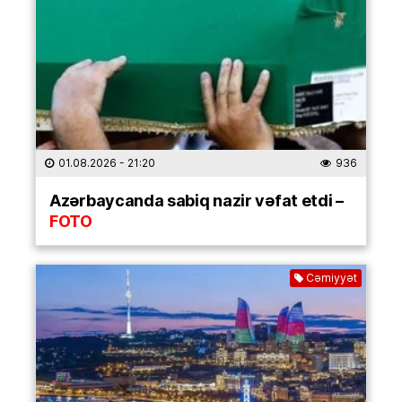
01.08.2026
- 21:20
936
Azərbaycanda sabiq nazir vəfat etdi –
FOTO
Cəmiyyət