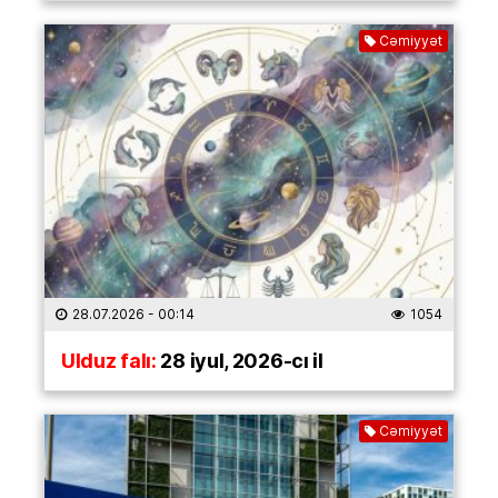
Cəmiyyət
28.07.2026
- 00:14
1054
Ulduz falı:
28 iyul, 2026-cı il
Cəmiyyət