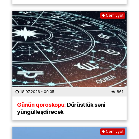
Cəmiyyət
18.07.2026
- 00:05
861
Günün qoroskopu:
Dürüstlük səni
yüngülləşdirəcək
Cəmiyyət