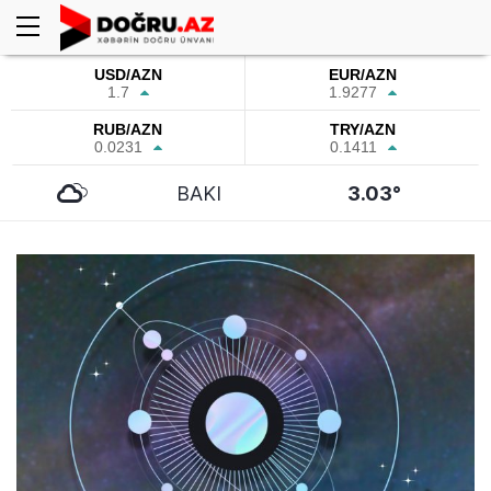
USD/AZN
EUR/AZN
1.7
1.9277
RUB/AZN
TRY/AZN
0.0231
0.1411
BAKI
3.03°