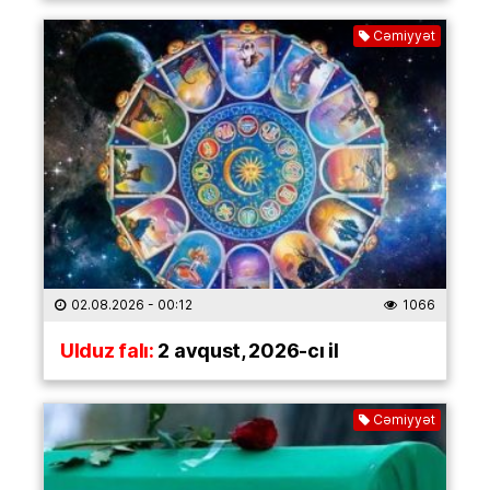
Cəmiyyət
02.08.2026
- 00:12
1066
Ulduz falı:
2 avqust, 2026-cı il
Cəmiyyət