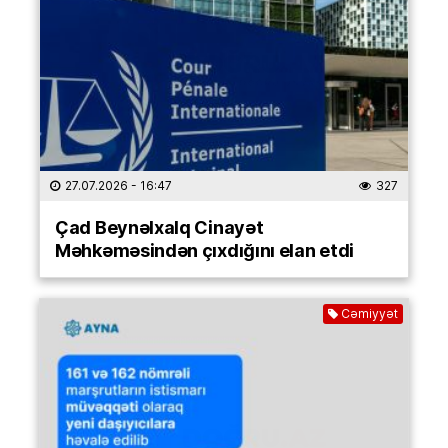
27.07.2026
- 16:47
327
Çad Beynəlxalq Cinayət
Məhkəməsindən çıxdığını elan etdi
Cəmiyyət