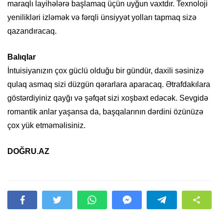
maraqlı layihələrə başlamaq üçün uyğun vaxtdır. Texnoloji
yenilikləri izləmək və fərqli ünsiyyət yolları tapmaq sizə
qazandıracaq.
Balıqlar
İntuisiyanızın çox güclü olduğu bir gündür, daxili səsinizə
qulaq asmaq sizi düzgün qərarlara aparacaq. Ətrafdakılara
göstərdiyiniz qayğı və şəfqət sizi xoşbəxt edəcək. Sevgidə
romantik anlar yaşansa da, başqalarının dərdini özünüzə
çox yük etməməlisiniz.
DOĞRU.AZ