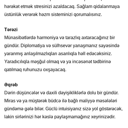
hərəkət etmək stresinizi azaldacaq. Sağlam qidalanmaya
üstünlük verərək həzm sisteminizi qorumalısınız.
Tərəzi
Münasibətlərdə harmoniya və tarazlıq axtaracağınız bir
gündür. Diplomatiya və sülhsevər yanaşmanız sayəsində
yaranmış anlaşılmazlıqları asanlıqla həll edəcəksiniz.
Yaradıcılıqla məşğul olmaq və ya incəsənət tədbirinə
qatılmaq ruhunuzu oxşayacaq.
Əqrəb
Dərin düşüncələr və daxili dəyişikliklərlə dolu bir gündür.
Miras və ya müştərək büdcə ilə bağlı maliyyə məsələləri
gündəmə gələ bilər. Güclü intuisiyanız sizə yol göstərəcək,
lakin sirlərinizi hər kəslə paylaşmamağınız xeyrinizədir.