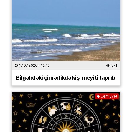
17.07.2026
- 12:10
571
Bilgəhdəki çimərlikdə kişi meyiti tapılıb
Cəmiyyət