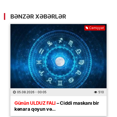
BƏNZƏR XƏBƏRLƏR
Cəmiyyət
05.08.2026
- 00:05
510
Günün ULDUZ FALI
– Ciddi maskanı bir
kənara qoyun və…