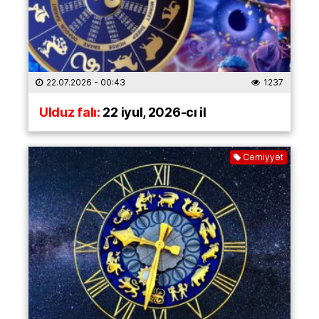
22.07.2026
- 00:43
1237
Ulduz falı:
22 iyul, 2026-cı il
Cəmiyyət