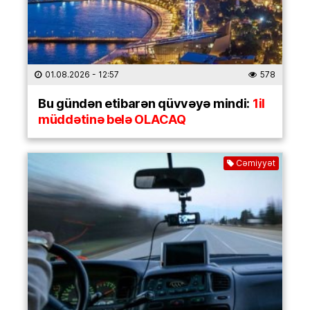
01.08.2026
- 12:57
578
Bu gündən etibarən qüvvəyə mindi:
1il
müddətinə belə OLACAQ
Cəmiyyət