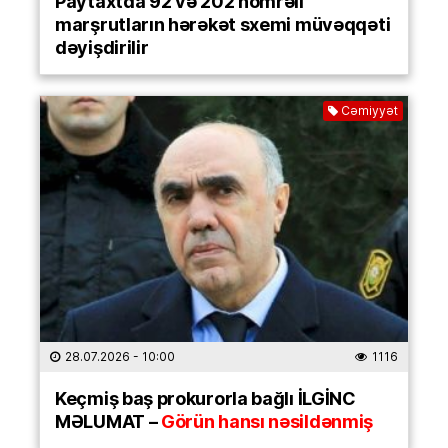
Paytaxtda 92 və 202 nömrəli
marşrutların hərəkət sxemi müvəqqəti
dəyişdirilir
Cəmiyyət
28.07.2026
- 10:00
1116
Keçmiş baş prokurorla bağlı İLGİNC
MƏLUMAT –
Görün hansı nəsildənmiş