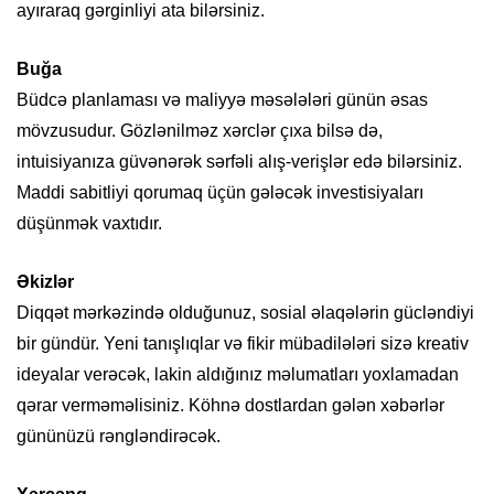
ayıraraq gərginliyi ata bilərsiniz.
Buğa
Büdcə planlaması və maliyyə məsələləri günün əsas
mövzusudur. Gözlənilməz xərclər çıxa bilsə də,
intuisiyanıza güvənərək sərfəli alış-verişlər edə bilərsiniz.
Maddi sabitliyi qorumaq üçün gələcək investisiyaları
düşünmək vaxtıdır.
Əkizlər
Diqqət mərkəzində olduğunuz, sosial əlaqələrin gücləndiyi
bir gündür. Yeni tanışlıqlar və fikir mübadilələri sizə kreativ
ideyalar verəcək, lakin aldığınız məlumatları yoxlamadan
qərar verməməlisiniz. Köhnə dostlardan gələn xəbərlər
gününüzü rəngləndirəcək.