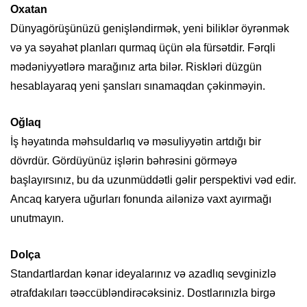
Oxatan
Dünyagörüşünüzü genişləndirmək, yeni biliklər öyrənmək
və ya səyahət planları qurmaq üçün əla fürsətdir. Fərqli
mədəniyyətlərə marağınız arta bilər. Riskləri düzgün
hesablayaraq yeni şansları sınamaqdan çəkinməyin.
Oğlaq
İş həyatında məhsuldarlıq və məsuliyyətin artdığı bir
dövrdür. Gördüyünüz işlərin bəhrəsini görməyə
başlayırsınız, bu da uzunmüddətli gəlir perspektivi vəd edir.
Ancaq karyera uğurları fonunda ailənizə vaxt ayırmağı
unutmayın.
Dolça
Standartlardan kənar ideyalarınız və azadlıq sevginizlə
ətrafdakıları təəccübləndirəcəksiniz. Dostlarınızla birgə