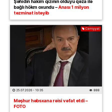
Şəhidin hakim qızının öldüyü qəza ilə
bağlı hökm oxundu –
Anası 1 milyon
təzminat istəyib
Cəmiyyət
25.07.2026
- 10:35
888
Məşhur həbsxana rəisi vəfat etdi –
FOTO