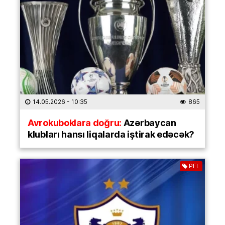
14.05.2026
- 10:35
865
Avrokuboklara doğru:
Azərbaycan
klubları hansı liqalarda iştirak edəcək?
PFL