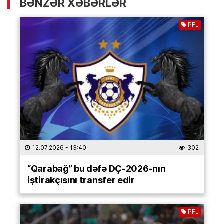
BƏNZƏR XƏBƏRLƏR
PFL
12.07.2026
- 13:40
302
“Qarabağ” bu dəfə DÇ-2026-nın
iştirakçısını transfer edir
PFL