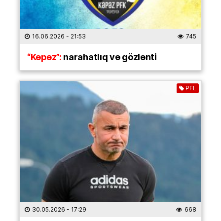
16.06.2026
- 21:53
745
“Kəpəz”:
narahatlıq və gözlənti
PFL
30.05.2026
- 17:29
668