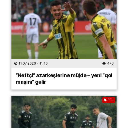
11.07.2026
- 11:10
476
“Neftçi” azarkeşlərinə müjdə – yeni “qol
maşını” gəlir
PFL