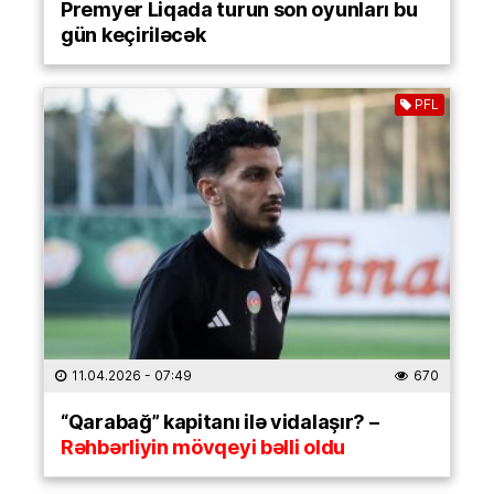
Premyer Liqada turun son oyunları bu
gün keçiriləcək
PFL
11.04.2026
- 07:49
670
“Qarabağ” kapitanı ilə vidalaşır? –
Rəhbərliyin mövqeyi bəlli oldu