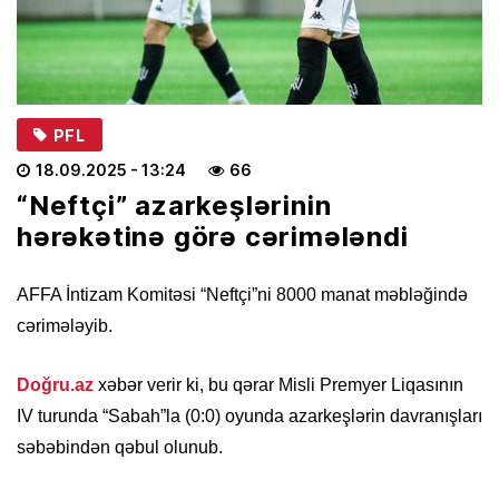
PFL
18.09.2025
- 13:24
66
“Neftçi” azarkeşlərinin
hərəkətinə görə cərimələndi
AFFA İntizam Komitəsi “Neftçi”ni 8000 manat məbləğində
cərimələyib.
Doğru.az
xəbər verir ki, bu qərar Misli Premyer Liqasının
IV turunda “Sabah”la (0:0) oyunda azarkeşlərin davranışları
səbəbindən qəbul olunub.