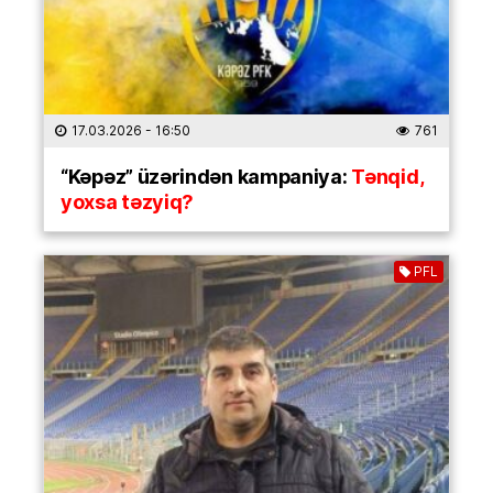
17.03.2026
- 16:50
761
“Kəpəz” üzərindən kampaniya:
Tənqid,
yoxsa təzyiq?
PFL