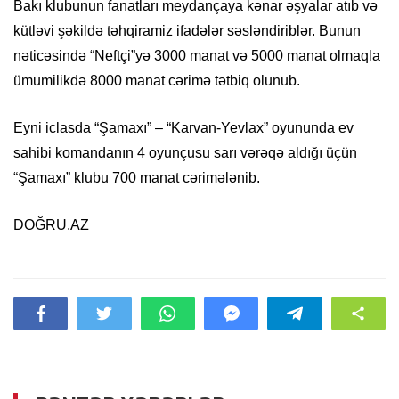
Bakı klubunun fanatları meydançaya kənar əşyalar atıb və
kütləvi şəkildə təhqiramiz ifadələr səsləndiriblər. Bunun
nəticəsində “Neftçi”yə 3000 manat və 5000 manat olmaqla
ümumilikdə 8000 manat cərimə tətbiq olunub.
Eyni iclasda “Şamaxı” – “Karvan-Yevlax” oyununda ev
sahibi komandanın 4 oyunçusu sarı vərəqə aldığı üçün
“Şamaxı” klubu 700 manat cərimələnib.
DOĞRU.AZ