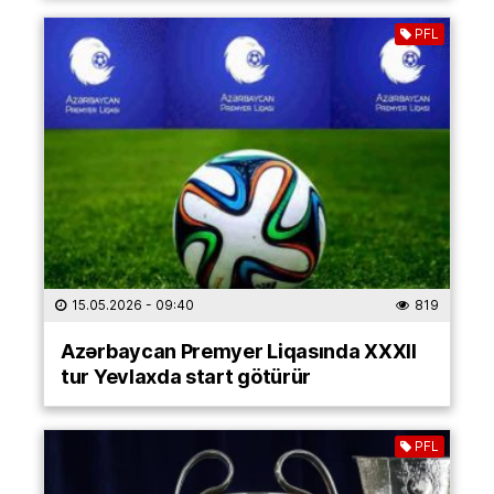
PFL
15.05.2026
- 09:40
819
Azərbaycan Premyer Liqasında XXXII
tur Yevlaxda start götürür
PFL