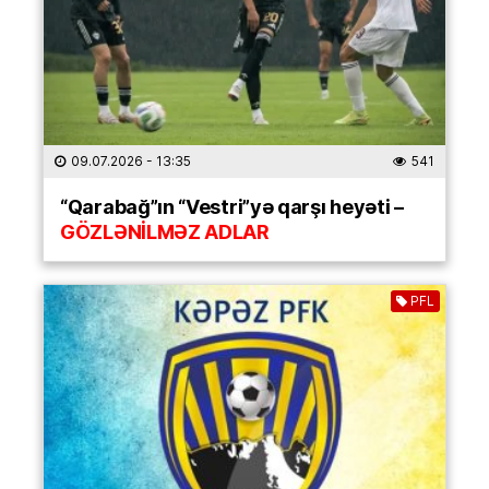
09.07.2026
- 13:35
541
“Qarabağ”ın “Vestri”yə qarşı heyəti –
GÖZLƏNİLMƏZ ADLAR
PFL