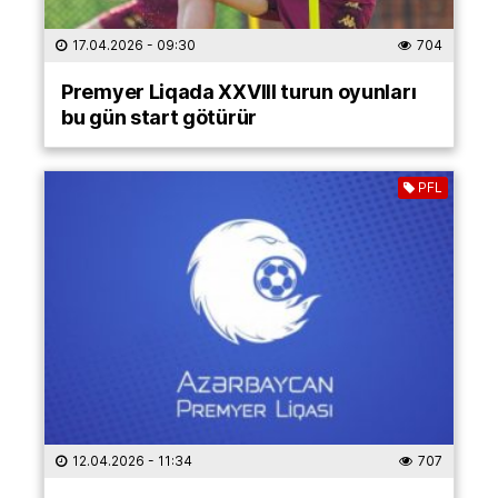
17.04.2026
- 09:30
704
Premyer Liqada XXVIII turun oyunları
bu gün start götürür
PFL
12.04.2026
- 11:34
707