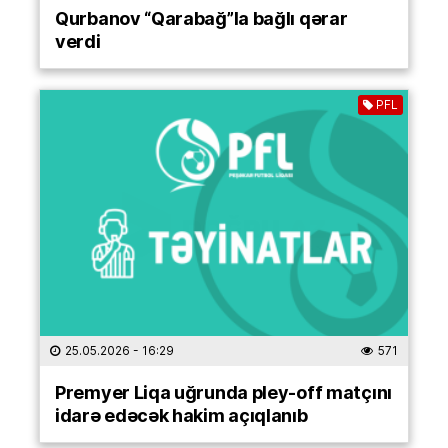
Qurbanov “Qarabağ”la bağlı qərar
verdi
PFL
25.05.2026
- 16:29
571
Premyer Liqa uğrunda pley-off matçını
idarə edəcək hakim açıqlanıb