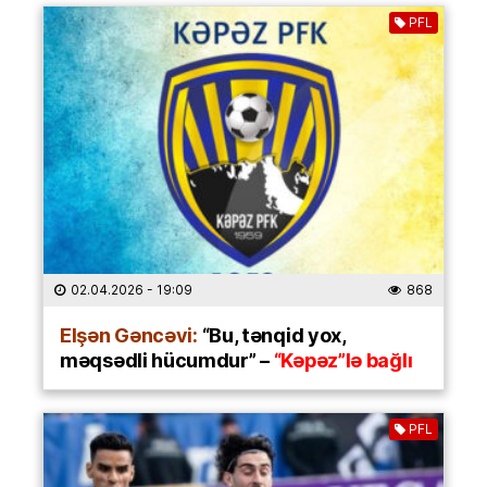
PFL
02.04.2026
- 19:09
868
Elşən Gəncəvi:
“Bu, tənqid yox,
məqsədli hücumdur” –
“Kəpəz”lə bağlı
PFL