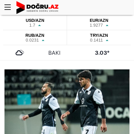
USD/AZN
EUR/AZN
1.7
1.9277
RUB/AZN
TRY/AZN
0.0231
0.1411
BAKI
3.03°