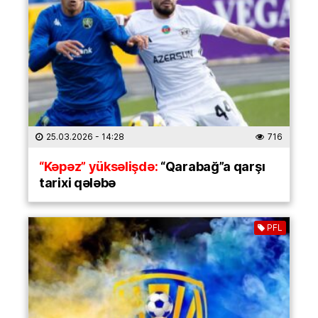
25.03.2026
- 14:28
716
“Kəpəz” yüksəlişdə:
“Qarabağ”a qarşı
tarixi qələbə
PFL