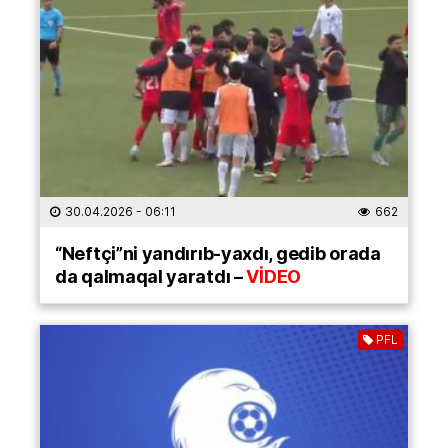
30.04.2026
- 06:11
662
“Neftçi”ni yandırıb-yaxdı, gedib orada
da qalmaqal yaratdı –
VİDEO
PFL