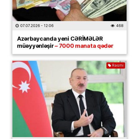
07.07.2026
- 12:06
468
Azərbaycanda yeni CƏRİMƏLƏR
müəyyənləşir
– 7000 manata qədər
Rəsmi