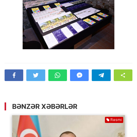
BƏNZƏR XƏBƏRLƏR
Rəsmi