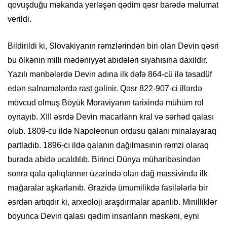
qovuşduğu məkanda yerləşən qədim qəsr barədə məlumat
verildi.
Bildirildi ki, Slovakiyanın rəmzlərindən biri olan Devin qəsri
bu ölkənin milli mədəniyyət abidələri siyahısına daxildir.
Yazılı mənbələrdə Devin adına ilk dəfə 864-cü ilə təsadüf
edən salnamələrdə rast gəlinir. Qəsr 822-907-ci illərdə
mövcud olmuş Böyük Moraviyanın tarixində mühüm rol
oynayıb. XIII əsrdə Devin macarların kral və sərhəd qalası
olub. 1809-cu ildə Napoleonun ordusu qalanı minalayaraq
partladıb. 1896-cı ildə qalanın dağılmasının rəmzi olaraq
burada abidə ucaldılıb. Birinci Dünya müharibəsindən
sonra qala qalıqlarının üzərində olan dağ massivində ilk
mağaralar aşkarlanıb. Ərazidə ümumilikdə fasilələrlə bir
əsrdən artıqdır ki, arxeoloji araşdırmalar aparılıb. Minilliklər
boyunca Devin qalası qədim insanların məskəni, eyni