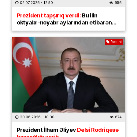
02.07.2026
- 12:50
956
Prezident tapşırıq verdi:
Bu ilin
oktyabr-noyabr aylarından etibarən…
Rəsmi
30.06.2026
- 18:30
674
Prezident İlham Əliyev
Delsi Rodriqesə
başsağlığı verib