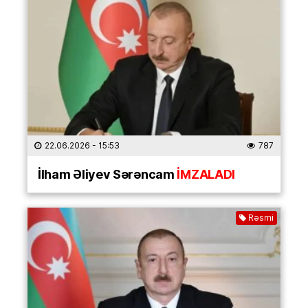
22.06.2026
- 15:53
787
İlham Əliyev Sərəncam
İMZALADI
Rəsmi