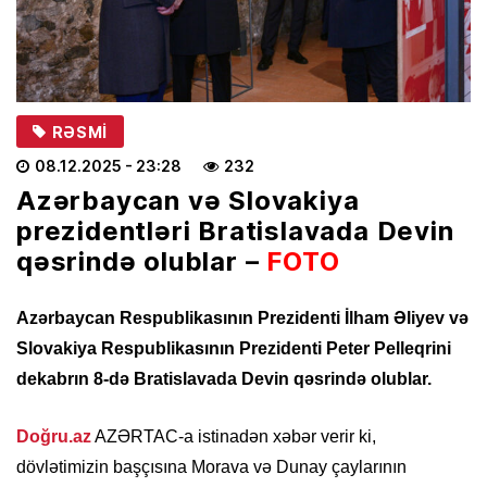
RƏSMI
08.12.2025
- 23:28
232
Azərbaycan və Slovakiya
prezidentləri Bratislavada Devin
qəsrində olublar –
FOTO
Azərbaycan Respublikasının Prezidenti İlham Əliyev və
Slovakiya Respublikasının Prezidenti Peter Pelleqrini
dekabrın 8-də Bratislavada Devin qəsrində olublar.
Doğru.az
AZƏRTAC-a istinadən xəbər verir ki,
dövlətimizin başçısına Morava və Dunay çaylarının