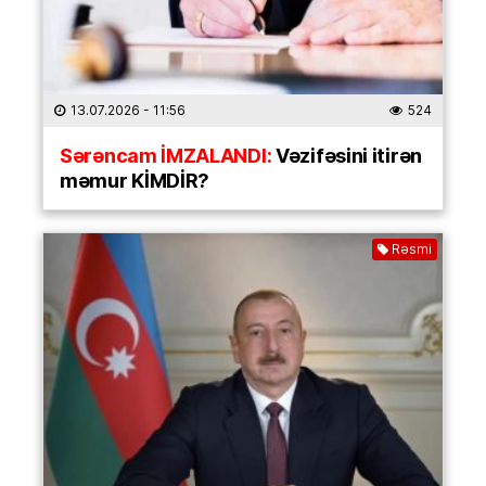
13.07.2026
- 11:56
524
Sərəncam İMZALANDI:
Vəzifəsini itirən
məmur KİMDİR?
Rəsmi