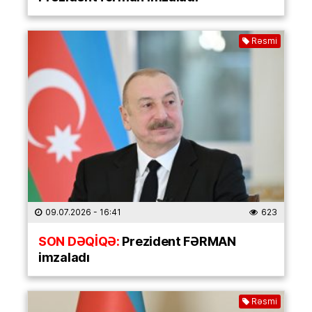
Rəsmi
09.07.2026
- 16:41
623
SON DƏQİQƏ:
Prezident FƏRMAN
imzaladı
Rəsmi