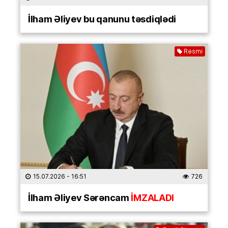
İlham Əliyev bu qanunu təsdiqlədi
Rəsmi
15.07.2026
- 16:51
726
İlham Əliyev Sərəncam
İMZALADI