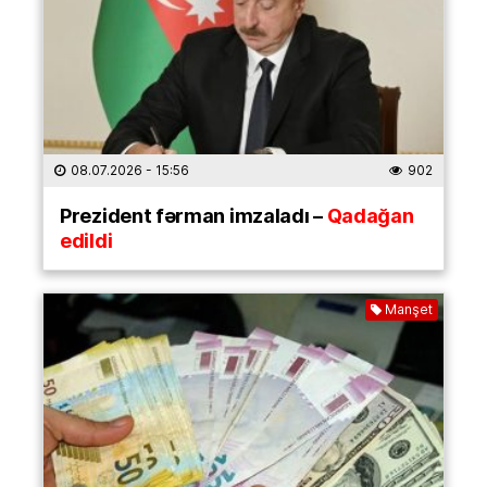
08.07.2026
- 15:56
902
Prezident fərman imzaladı –
Qadağan
edildi
Manşet