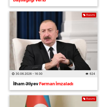
Rəsmi
30.06.2026
- 16:30
624
İlham Əliyev
Fərman İmzaladı
Rəsmi