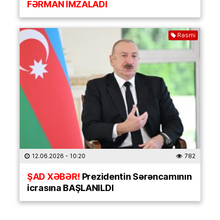
FƏRMAN İMZALADI
Rəsmi
12.06.2026
- 10:20
782
ŞAD XƏBƏR!
Prezidentin Sərəncamının
icrasına BAŞLANILDI