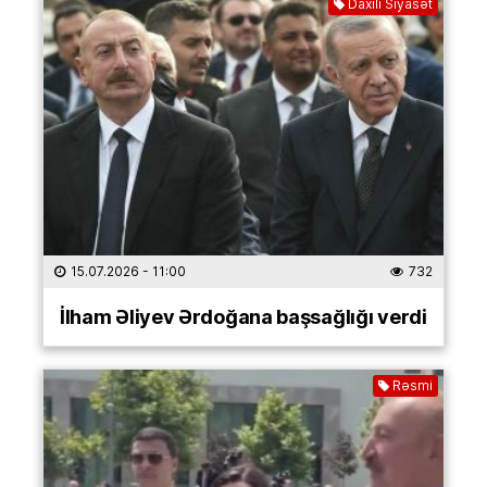
Daxili Siyasət
15.07.2026
- 11:00
732
İlham Əliyev Ərdoğana başsağlığı verdi
Rəsmi