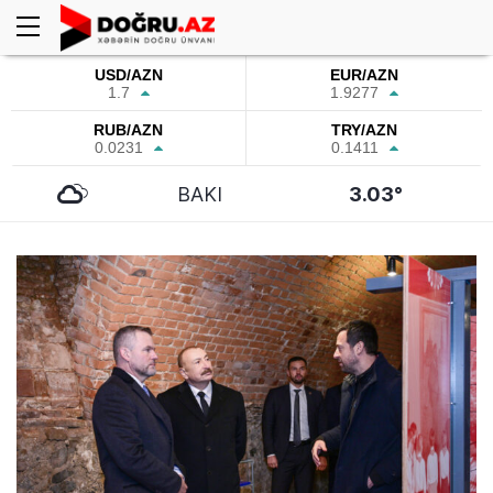
USD/AZN
EUR/AZN
1.7
1.9277
RUB/AZN
TRY/AZN
0.0231
0.1411
BAKI
3.03°