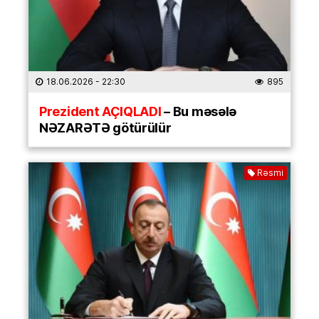
18.06.2026
- 22:30
895
Prezident AÇIQLADI
– Bu məsələ
NƏZARƏTƏ götürülür
Rəsmi