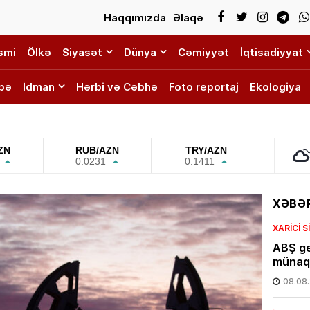
Haqqımızda
Əlaqə
smi
Ölkə
Siyasət
Dünya
Cəmiyyət
İqtisadiyyat
bə
İdman
Hərbi və Cəbhə
Foto reportaj
Ekologiya
ZN
RUB/AZN
TRY/AZN
0.0231
0.1411
XƏBƏR
XARICI 
ABŞ ge
münaqi
08.08