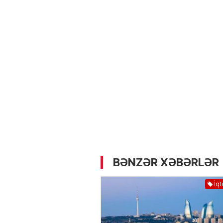
05.05.2026
- 12:14
734
Üz dərisinə necə qulluq e
lazımdır? –
Kosmetoloq S
Məmmədli ilə MÜSAHİBƏ
BƏNZƏR XƏBƏRLƏR
İqt