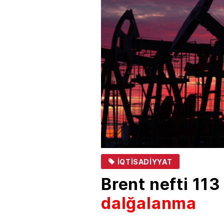
İQTISADIYYAT
Brent nefti 113
dalğalanma