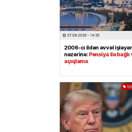
07.08.2026
- 14:35
2006-cı ildən əvvəl işləyən
nəzərinə:
Pensiya ilə bağlı
açıqlama
İqt