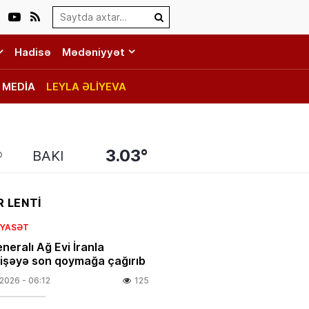
Search…
Hadisə
Mədəniyyət
MEDİA
LEYLA ƏLİYEVA
3.03°
BAKI
 LENTİ
SIYASƏT
neralı Ağ Evi İranla
şəyə son qoymağa çağırıb
.2026
- 06:12
125