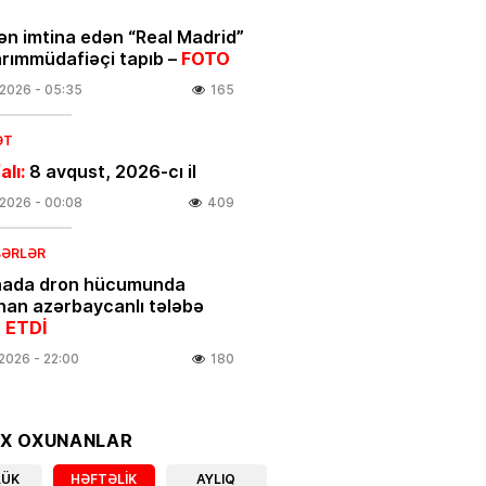
ən imtina edən “Real Madrid”
arımmüdafiəçi tapıb –
FOTO
.2026
- 05:35
165
ƏT
alı:
8 avqust, 2026-cı il
.2026
- 00:08
409
BƏRLƏR
nada dron hücumunda
nan azərbaycanlı tələbə
 ETDİ
.2026
- 22:00
180
linikanın direktor müavini
OX OXUNANLAR
ıxarıldı
LÜK
HƏFTƏLIK
AYLIQ