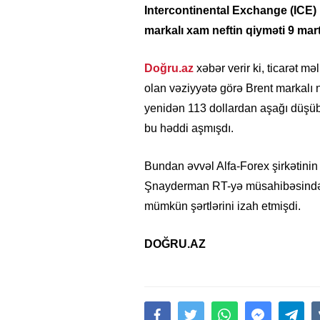
Intercontinental Exchange (ICE) b
markalı xam neftin qiyməti 9 martd
Doğru.az
xəbər verir ki, ticarət m
olan vəziyyətə görə Brent markalı 
yenidən 113 dollardan aşağı düşüb.
bu həddi aşmışdı.
Bundan əvvəl Alfa-Forex şirkətinin 
Şnayderman RT-yə müsahibəsində ne
mümkün şərtlərini izah etmişdi.
DOĞRU.AZ