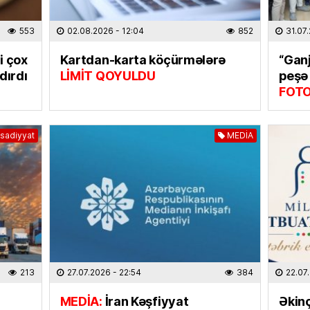
EKOLOG
553
02.08.2026
- 12:04
852
31.07
Avqust
insanla
i çox
Kartdan-karta köçürmələrə
“Ganj
07.08
dırdı
LİMİT QOYULDU
peşə 
FOT
MAQAZI
Ceki Ç
dinlədi
isadiyyat
MEDİA
06.08
TÜRK DÜ
Əhaliy
şəxsiy
biləcə
06.08
213
27.07.2026
- 22:54
384
22.07
HADISƏ
MEDİA:
İran Kəşfiyyat
Əkin
Gəncəd