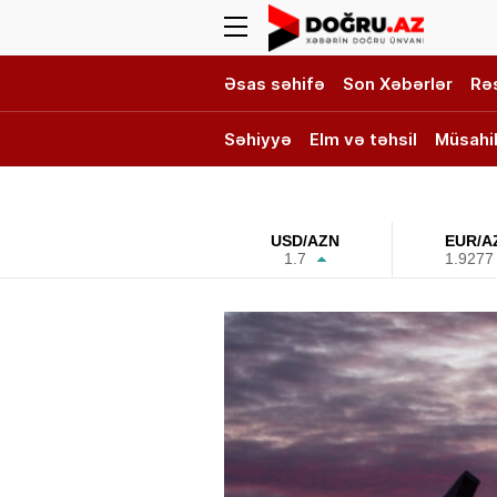
Əsas səhifə
Son Xəbərlər
Rə
Səhiyyə
Elm və təhsil
Müsahi
DOĞRU TV
USD/AZN
EUR/A
1.7
1.9277