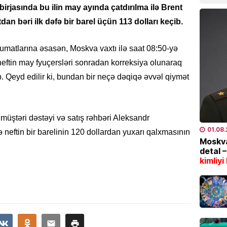
07.08
irjasında bu ilin may ayında çatdırılma ilə Brent
an bəri ilk dəfə bir barel üçün 113 dolları keçib.
CƏMIYY
Marşru
əlumatlarına əsasən, Moskva vaxtı ilə saat 08:50-yə
BƏLLİD
neftin may fyuçersləri sonradan korreksiya olunaraq
07.08
 Qeyd edilir ki, bundan bir neçə dəqiqə əvvəl qiymət
EKOLOG
Leysan
XƏBƏR
müştəri dəstəyi və satış rəhbəri Aleksandr
07.08
01.08
ftin bir barelinin 120 dollardan yuxarı qalxmasının
Moskva
detal 
İDMAN
kimliyi
“Fənər
07.08
SƏHIYYƏ
Bakıda