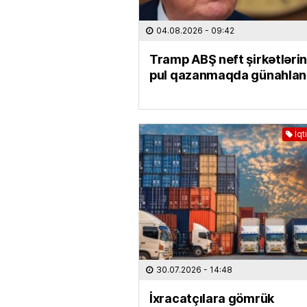
04.08.2026
- 09:42
Tramp ABŞ neft şirkətlərin
pul qazanmaqda günahlan
İqt
30.07.2026
- 14:48
İxracatçılara gömrük