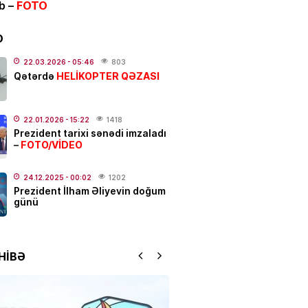
ib –
FOTO
və Yayım Şurası yaradıldı
D
.2026
- 13:00
164
22.03.2026
- 05:46
803
HELİKOPTER QƏZASI
ƏT
Qətərdə
anslı bürcləri
– Pul başından
q
22.01.2026
- 15:22
1418
.2026
- 12:33
330
Prezident tarixi sənədi imzaladı
FOTO/VİDEO
–
 güclü yanğın
BAŞLAYIB
24.12.2025
- 00:02
1202
Prezident İlham Əliyevin doğum
.2026
- 12:09
154
günü
ƏT
 Hacalıyeva mətbuat katibi
HİBƏ
olundu
.2026
- 11:37
242