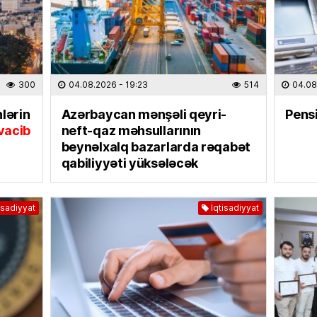
Dənizd
Azərba
07.08
SƏHIYYƏ
300
04.08.2026
- 19:23
514
04.08
Hər 10
istifad
lərin
Azərbaycan mənşəli qeyri-
Pensi
yarada
 vacib
neft-qaz məhsullarının
07.08
beynəlxalq bazarlarda rəqabət
qabiliyyəti yüksələcək
KINO TE
“
Sonun
mövsüm
isadiyyat
İqtisadiyyat
07.08
ÖLKƏ
Bu Bak
07.08