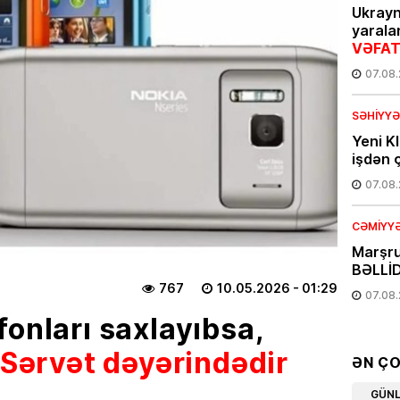
Ukray
yarala
VƏFAT
07.08
SƏHIYYƏ
Yeni K
işdən ç
07.08
CƏMIYY
Marşru
BƏLLİD
767
10.05.2026
- 01:29
07.08
fonları saxlayıbsa,
EKOLOG
Sərvət dəyərindədir
Leysan
ƏN Ç
XƏBƏR
GÜN