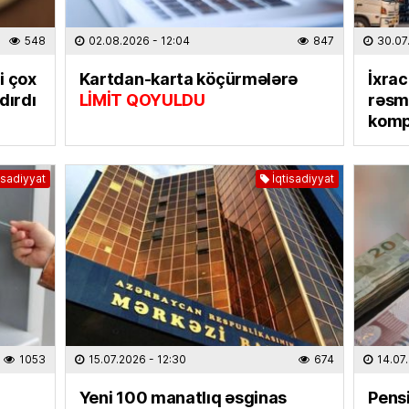
TÜRK DÜ
548
02.08.2026
- 12:04
847
30.07
Əhaliy
şəxsiy
i çox
Kartdan-karta köçürmələrə
İxra
biləcə
dırdı
LİMİT QOYULDU
rəsmi
06.08
komp
HADISƏ
Gəncəd
isadiyyat
İqtisadiyyat
yarala
06.08
ÖLKƏ
Dr. Sə
sədri s
05.08
1053
15.07.2026
- 12:30
674
14.07
CƏMIYY
Yeni 100 manatlıq əsginas
Pensi
Günün