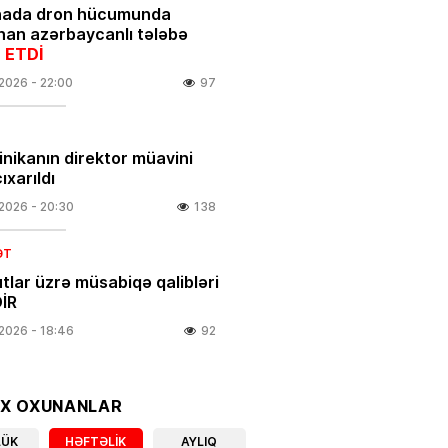
nada dron hücumunda
nan azərbaycanlı tələbə
 ETDİ
.2026
- 22:00
97
linikanın direktor müavini
ıxarıldı
.2026
- 20:30
138
ƏT
tlar üzrə müsabiqə qalibləri
İR
.2026
- 18:46
92
IYA
 olacaq, dolu düşəcək –
OX OXUNANLAR
DARLIQ
LÜK
HƏFTƏLIK
AYLIQ