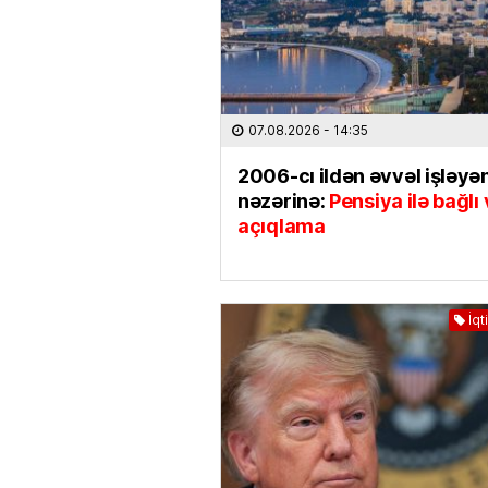
07.08.2026
- 14:35
2006-cı ildən əvvəl işləyən
nəzərinə:
Pensiya ilə bağlı
açıqlama
İqt