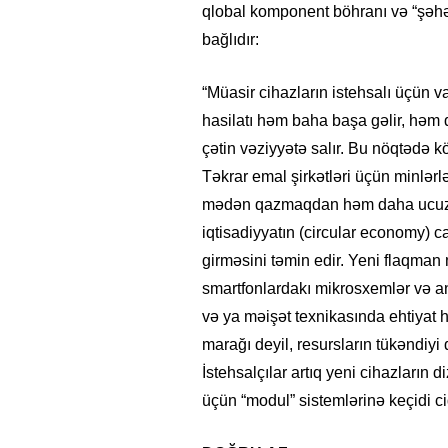
qlobal komponent böhranı və “şəhər
bağlıdır:
“Müasir cihazların istehsalı üçün va
hasilatı həm baha başa gəlir, həm də
çətin vəziyyətə salır. Bu nöqtədə k
Təkrar emal şirkətləri üçün minlərl
mədən qazmaqdan həm daha ucuz, h
iqtisadiyyatın (circular economy) 
girməsini təmin edir. Yeni flaqman
smartfonlardakı mikrosxemlər və an
və ya məişət texnikasında ehtiyat h
marağı deyil, resursların tükəndiyi 
İstehsalçılar artıq yeni cihazların
15.02.2026
- 18:49
1024
üçün “modul” sistemlərinə keçidi ci
Leyla Əliyeva babasının 
gününü belə qeyd etdi –
F