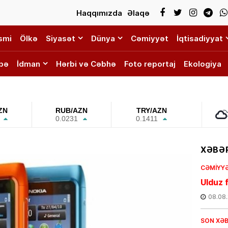
Haqqımızda
Əlaqə
smi
Ölkə
Siyasət
Dünya
Cəmiyyət
İqtisadiyyat
bə
İdman
Hərbi və Cəbhə
Foto reportaj
Ekologiya
ZN
RUB/AZN
TRY/AZN
0.0231
0.1411
XƏBƏR
CƏMIYY
Ulduz f
08.08
SON XƏ