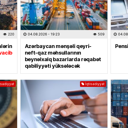
“
Sonun
mövsüm
07.08
220
04.08.2026
- 19:23
509
04.08
ÖLKƏ
Bu Bak
lərin
Azərbaycan mənşəli qeyri-
Pensi
07.08
 vacib
neft-qaz məhsullarının
beynəlxalq bazarlarda rəqabət
EKOLOG
qabiliyyəti yüksələcək
Avqust
insanla
isadiyyat
İqtisadiyyat
07.08
MAQAZI
Ceki Ç
dinlədi
06.08