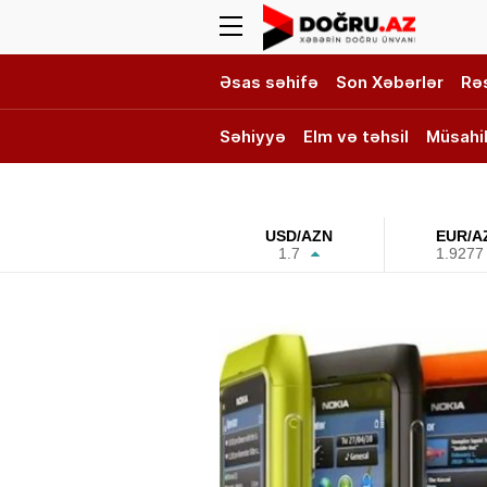
Əsas səhifə
Son Xəbərlər
Rə
Səhiyyə
Elm və təhsil
Müsahi
DOĞRU TV
USD/AZN
EUR/A
1.7
1.9277