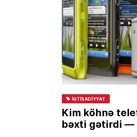
İQTISADIYYAT
Kim köhnə tele
bəxti gətirdi —