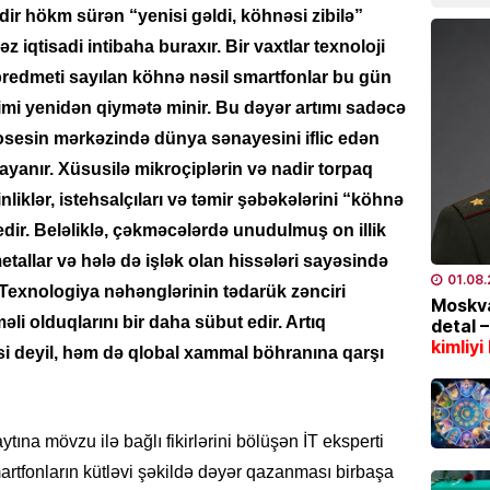
07.08
dir hökm sürən “yenisi gəldi, köhnəsi zibilə”
əz iqtisadi intibaha buraxır. Bir vaxtlar texnoloji
İDMAN
 predmeti sayılan köhnə nəsil smartfonlar bu gün
“Fənər
imi yenidən qiymətə minir. Bu dəyər artımı sadəcə
07.08
sesin mərkəzində dünya sənayesini iflic edən
yanır. Xüsusilə mikroçiplərin və nadir torpaq
SƏHIYYƏ
nliklər, istehsalçıları və təmir şəbəkələrini “köhnə
Bakıda
xəstə 
dir. Beləliklə, çəkməcələrdə unudulmuş on illik
07.08
metallar və hələ də işlək olan hissələri sayəsində
01.08
r. Texnologiya nəhənglərinin tədarük zənciri
Moskva
İQTISAD
li olduqlarını bir daha sübut edir. Artıq
detal 
2006-c
kimliyi
si deyil, həm də qlobal xammal böhranına qarşı
nəzəri
açıqla
07.08
aytına mövzu ilə bağlı fikirlərini bölüşən İT eksperti
SON XƏ
martfonların kütləvi şəkildə dəyər qazanması birbaşa