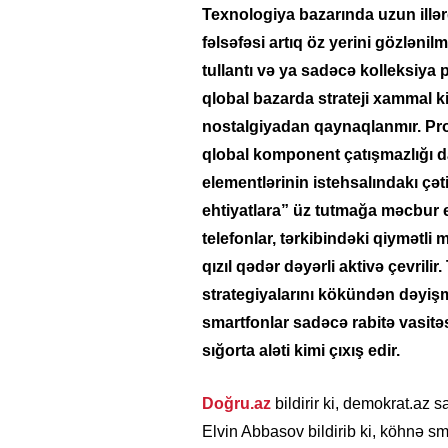
Texnologiya bazarında uzun illər
fəlsəfəsi artıq öz yerini gözlənilm
tullantı və ya sadəcə kolleksiya
qlobal bazarda strateji xammal k
nostalgiyadan qaynaqlanmır. Pro
qlobal komponent çatışmazlığı da
elementlərinin istehsalındakı çəti
ehtiyatlara” üz tutmağa məcbur e
telefonlar, tərkibindəki qiymətli 
qızıl qədər dəyərli aktivə çevrili
strategiyalarını kökündən dəyişmə
smartfonlar sadəcə rabitə vasitə
sığorta aləti kimi çıxış edir.
Doğru.az
bildirir ki, demokrat.az s
Elvin Abbasov bildirib ki, köhnə s