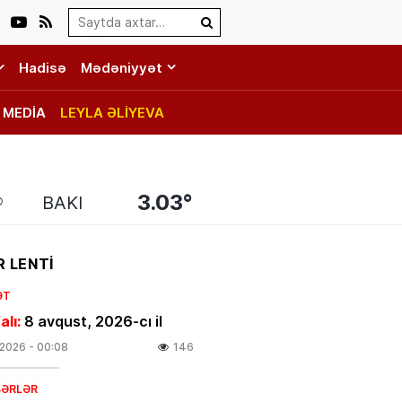
Search…
Hadisə
Mədəniyyət
MEDİA
LEYLA ƏLİYEVA
3.03°
BAKI
 LENTİ
ƏT
alı:
8 avqust, 2026-cı il
.2026
- 00:08
146
BƏRLƏR