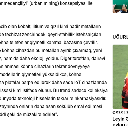
Zeynal
 mədənçiliyi” (urban mining) konsepsiyası ilə
olundu
07.08
cib olan kobalt, litium və qızıl kimi nadir metalların
RƏSMI
 təchizat zəncirindəki qeyri-stabillik istehsalçıları
UĞUR
Prezide
öhnə telefonlar qiymətli xammal bazasına çevrilir.
07.08
ə köhnə cihazdan bu metalları ayırıb çıxarmaq, yeni
əm də daha ekoloji yoldur. Digər tərəfdən, dairəvi
RƏSMI
Media 
canlanması köhnə cihazların təkrar dövriyyəyə
 modellərin qiymətləri yüksəldikcə, köhnə
07.08
a platalar bərpa edilərək daha sadə IoT cihazlarında
CƏMIYY
issəsi kimi istifadə olunur. Bu trend sadəcə kolleksiya
Yayın ş
dünyada texnoloji hissələrin təkrar reinkarnasiyasıdır.
aşaca
 dizaynında onların daha asan sökülüb emal edilməsi
07.08
25.05.2026
- 10:28
720
02.05.
ddi şəkildə müzakirə edirlər”.
doğum
Leyla Əliyeva və Alyona Əliyeva
Leyla 
OTO
Müstəqillik Gününə həsr olunmuş
evləri 
HADISƏ