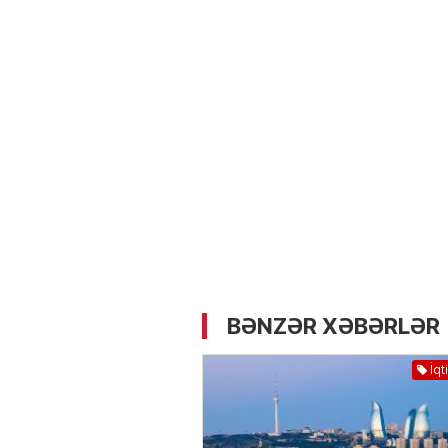
05.05.2026
- 12:14
733
Üz dərisinə necə qulluq e
lazımdır? –
Kosmetoloq S
Məmmədli ilə MÜSAHİBƏ
BƏNZƏR XƏBƏRLƏR
İqt