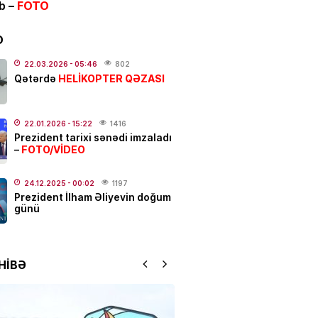
ib –
FOTO
 güclü yanğın
BAŞLAYIB
.2026
- 12:09
148
D
ƏT
22.03.2026
- 05:46
802
HELİKOPTER QƏZASI
Qətərdə
 Hacalıyeva mətbuat katibi
olundu
.2026
- 11:37
226
22.01.2026
- 15:22
1416
Prezident tarixi sənədi imzaladı
FOTO/VİDEO
–
IYA
da hava soyuyur: yağış,
dolu başlayır –
Tarix açıqlandı
24.12.2025
- 00:02
1197
Prezident İlham Əliyevin doğum
.2026
- 11:05
258
günü
N
 rejissor Çimnaz
HİBƏ
ovanın məzarından video
dı
.2026
- 10:33
190