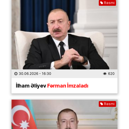
Rəsmi
30.06.2026
- 16:30
620
İlham Əliyev
Fərman İmzaladı
Rəsmi