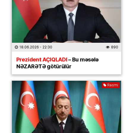
18.06.2026
- 22:30
890
Prezident AÇIQLADI
– Bu məsələ
NƏZARƏTƏ götürülür
Rəsmi