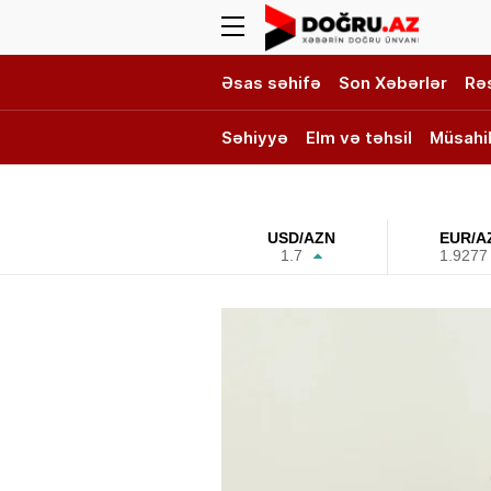
Əsas səhifə
Son Xəbərlər
Rə
Səhiyyə
Elm və təhsil
Müsahi
DOĞRU TV
USD/AZN
EUR/A
1.7
1.9277