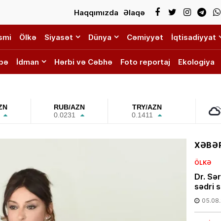
Haqqımızda
Əlaqə
smi
Ölkə
Siyasət
Dünya
Cəmiyyət
İqtisadiyyat
bə
İdman
Hərbi və Cəbhə
Foto reportaj
Ekologiya
ZN
RUB/AZN
TRY/AZN
0.0231
0.1411
XƏBƏR
ÖLKƏ
Dr. Sə
sədri s
05.08