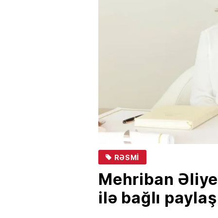
RƏSMI
Mehriban Əliye
ilə bağlı payla