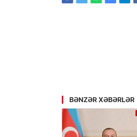
05.05.2026
- 12:14
722
Üz dərisinə necə qulluq e
lazımdır? –
Kosmetoloq S
Məmmədli ilə MÜSAHİBƏ
BƏNZƏR XƏBƏRLƏR