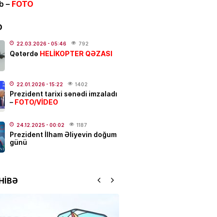
ib –
FOTO
ƏT
ycanda sabiq nazir vəfat
FOTO
D
.2026
- 21:20
924
22.03.2026
- 05:46
792
HELİKOPTER QƏZASI
Qətərdə
qətl törədildi
22.01.2026
- 15:22
1402
.2026
- 17:01
194
Prezident tarixi sənədi imzaladı
FOTO/VİDEO
–
N
Elşad Xose vəfat edib? –
24.12.2025
- 00:02
1187
Prezident İlham Əliyevin doğum
günü
.2026
- 16:15
774
YYƏT
HİBƏ
 susduğu gün:
Nəriman
zadə…
.2026
- 13:00
165