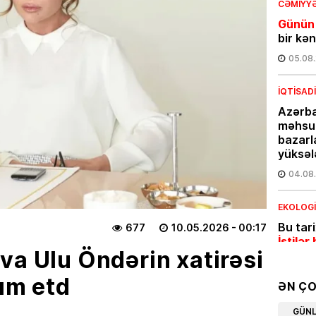
CƏMIYY
Günün
bir kə
05.08
İQTISAD
Azərba
məhsul
bazarl
yüksəl
04.08
EKOLOG
Bu tar
677
10.05.2026
- 00:17
İstilər 
va Ulu Öndərin xatirəsi
04.08
şım etd
ƏN Ç
İQTISAD
GÜN
Pensiy