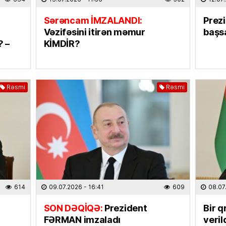
31.07.
Sərəncam İMZALANDI:
Prez
ELM VƏ 
Vəzifəsini itirən məmur
başsa
“Xaric
? –
KİMDİR?
seçərk
diqqət 
30.07
Rəsmi
Rəsmi
İQTISAD
İxraca
rəsmilə
kompen
30.07
CƏMIYY
Hibrid
614
09.07.2026
- 16:41
609
08.07
XƏBƏ
SON DƏQİQƏ:
Prezident
Bir q
30.07
FƏRMAN imzaladı
veril