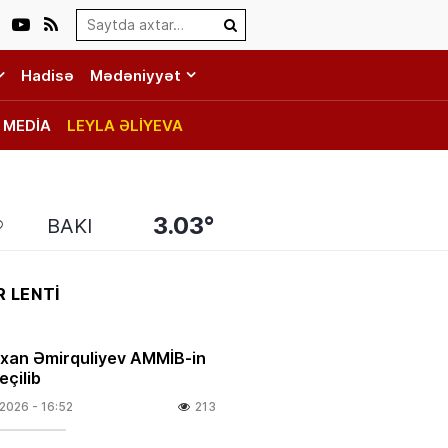
Search…
Hadisə
Mədəniyyət
MEDİA
LEYLA ƏLİYEVA
3.03°
BAKI
 LENTİ
rxan Əmirquliyev AMMİB-in
eçilib
.2026
- 16:52
213