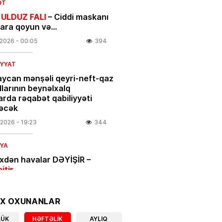
ƏT
 ULDUZ FALI
– Ciddi maskanı
nara qoyun və…
.2026
- 00:05
394
IYYAT
ycan mənşəli qeyri-neft-qaz
larının beynəlxalq
arda rəqabət qabiliyyəti
əcək
.2026
- 19:23
344
IYA
ixdən havalar DƏYİŞİR –
bitir
.2026
- 18:00
408
OX OXUNANLAR
IYYAT
LÜK
HƏFTƏLIK
AYLIQ
açılar üçün vacib xəbər