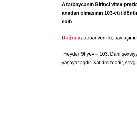
Azərbaycanın Birinci vitse-prezi
anadan olmasının 103-cü ildönü
edib.
Doğru.az
xəbər verir ki, paylaşımda
“Heydər Əliyev – 103. Dahi şəxsiyy
yaşayacaqdır. Xatirimizdədir, sevgi i