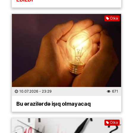
Ölkə
10.07.2026
- 23:29
671
Bu ərazilərdə işıq olmayacaq
Ölkə