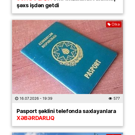
şəxs işdən getdi
Ölkə
16.07.2026
- 19:39
577
Pasport şəklini telefonda saxlayanlara
XƏBƏRDARLIQ