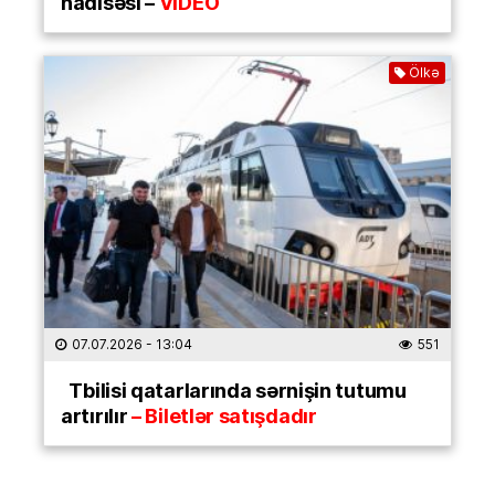
hadisəsi –
VİDEO
Ölkə
07.07.2026
- 13:04
551
Tbilisi qatarlarında sərnişin tutumu
artırılır
– Biletlər satışdadır