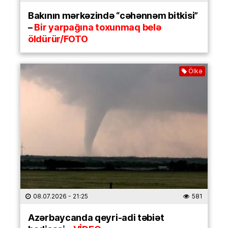
Bakının mərkəzində “cəhənnəm bitkisi”
–
Bir yarpağına toxunmaq belə
öldürür/FOTO
Ölkə
08.07.2026
- 21:25
581
Azərbaycanda qeyri-adi təbiət