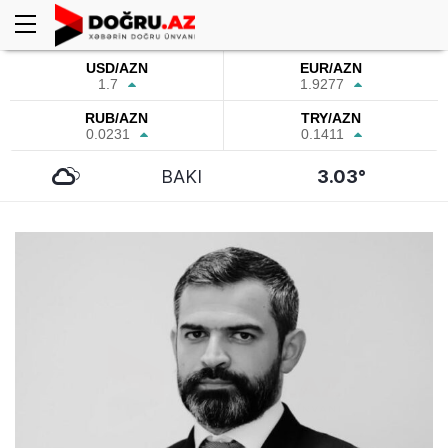
USD/AZN
EUR/AZN
1.7
1.9277
RUB/AZN
TRY/AZN
0.0231
0.1411
BAKI
3.03°