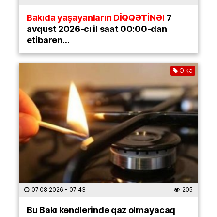
Bakıda yaşayanların DİQQƏTİNƏ!
7
avqust 2026-cı il saat 00:00-dan
etibarən…
Ölkə
07.08.2026
- 07:43
205
Bu Bakı kəndlərində qaz olmayacaq