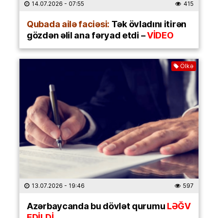
14.07.2026
- 07:55
415
Qubada ailə faciəsi:
Tək övladını itirən
gözdən əlil ana fəryad etdi –
VİDEO
Ölkə
13.07.2026
- 19:46
597
Azərbaycanda bu dövlət qurumu
LƏĞV
EDİLDİ