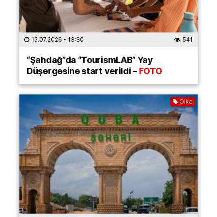
15.07.2026
- 13:30
541
“Şahdağ”da “TourismLAB” Yay
Düşərgəsinə start verildi –
FOTO
Ölkə