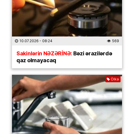
10.07.2026
- 08:24
569
Sakinlərin NƏZƏRİNƏ:
Bəzi ərazilərdə
qaz olmayacaq
Ölkə