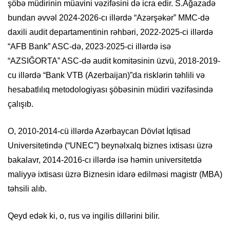
şöbə müdirinin müavini vəzifəsini də icra edir. S.Ağazadə
bundan əvvəl 2024-2026-cı illərdə “Azərşəkər” MMC-də
daxili audit departamentinin rəhbəri, 2022-2025-ci illərdə
“AFB Bank” ASC-də, 2023-2025-ci illərdə isə
“AZSIĞORTA” ASC-də audit komitəsinin üzvü, 2018-2019-
cu illərdə “Bank VTB (Azerbaijan)”da risklərin təhlili və
hesabatlılıq metodologiyası şöbəsinin müdiri vəzifəsində
çalışıb.
O, 2010-2014-cü illərdə Azərbaycan Dövlət İqtisad
Universitetində (“UNEC”) beynəlxalq biznes ixtisası üzrə
bakalavr, 2014-2016-cı illərdə isə həmin universitetdə
maliyyə ixtisası üzrə Biznesin idarə edilməsi magistr (MBA)
təhsili alıb.
Qeyd edək ki, o, rus və ingilis dillərini bilir.