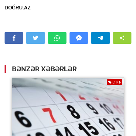
DOĞRU.AZ
BƏNZƏR XƏBƏRLƏR
Ölkə