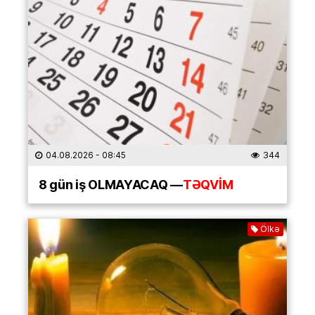
04.08.2026
- 08:45
344
8 gün iş OLMAYACAQ —
TƏQVİM
Ölkə