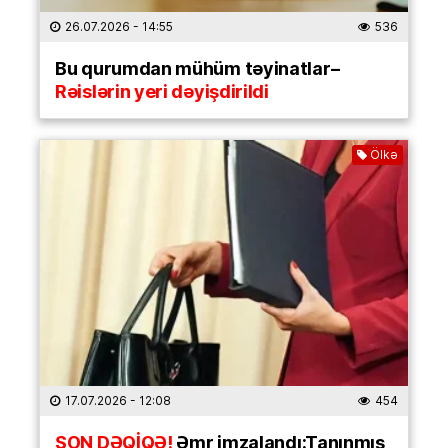
26.07.2026
- 14:55
536
Bu qurumdan mühüm təyinatlar–
Rəislərin yeri dəyişdirildi
Ölkə
17.07.2026
- 12:08
454
SON DƏQİQƏ!
Əmr imzalandı:Tanınmış