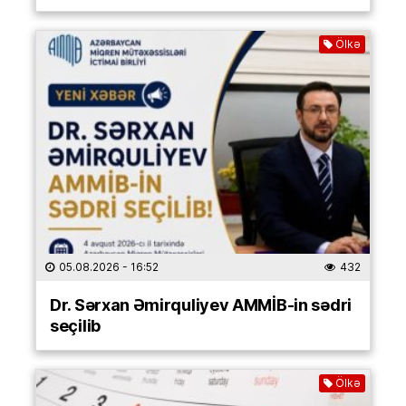
Ölkə
05.08.2026
- 16:52
432
Dr. Sərxan Əmirquliyev AMMİB-in sədri
seçilib
Ölkə