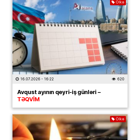
Ölkə
16.07.2026
- 16:22
620
Avqust ayının qeyri-iş günləri –
TƏQVİM
Ölkə