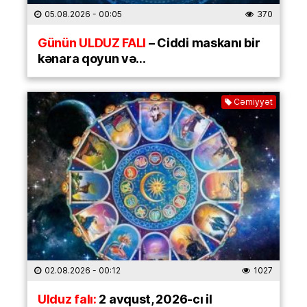
05.08.2026
- 00:05
370
Günün ULDUZ FALI
– Ciddi maskanı bir
kənara qoyun və…
Cəmiyyət
02.08.2026
- 00:12
1027
Ulduz falı:
2 avqust, 2026-cı il