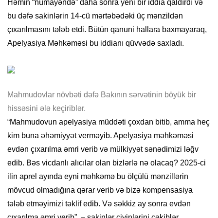
Həmin “nümayəndə” daha sonra yeni bir iddia qaldırdı və
bu dəfə sakinlərin 14-cü mərtəbədəki üç mənzildən
çıxarılmasını tələb etdi. Bütün qanuni hallara baxmayaraq,
Apelyasiya Məhkəməsi bu iddianı qüvvədə saxladı.
Mahmudovlar növbəti dəfə Bakının sərvətinin böyük bir
hissəsini ələ keçiriblər.
“Mahmudovun apelyasiya müddəti çoxdan bitib, amma heç
kim buna əhəmiyyət verməyib. Apelyasiya məhkəməsi
evdən çıxarılma əmri verib və mülkiyyət sənədimizi ləğv
edib. Bəs vicdanlı alıcılar olan bizlərlə nə olacaq? 2025-ci
ilin aprel ayında eyni məhkəmə bu ölçülü mənzillərin
mövcud olmadığına qərar verib və bizə kompensasiya
tələb etməyimizi təklif edib. Və səkkiz ay sonra evdən
çıxarılma əmri verib”, – sakinlər çiyinlərini çəkiblər.