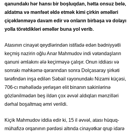
qanundakı hər hansı bir boşluqdan, hətta onsuz belə,
aldatma və mənfəət əldə etmək kimi çirkin əməlləri
çiçəklənməyə davam edir və onların birbaşa və dolayı
yolla törətdikləri əməllər buna yol verib.
Atasının cinayət qeydlərindən istifadə edən bədniyyətli
keçmiş nazirin oğlu Anar Mahmudov indi vətəndaşların
qanuni əmlakını ələ keçirməyə çalışır. Onun iddiası və
sonrakı məhkəmə qərarından sonra Dolçasaray şirkəti
tərəfindən inşa edilən Səbail rayonundakı Nizami küçəsi,
706-cı məhəllədə yerləşən elit binanın sakinlərinə
gözlənilmədən beş ildən çox əvvəl aldıqları mənzilləri
dərhal boşaltmaq əmri verildi.
Kiçik Mahmudov iddia edir ki, 15 il əvvəl, atası hüquq-
mühafizə orqanının pərdəsi altında cinayətkar qrup idarə