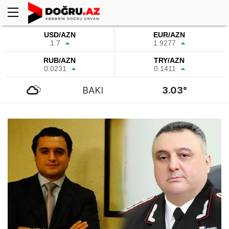
USD/AZN
EUR/AZN
1.7
1.9277
RUB/AZN
TRY/AZN
0.0231
0.1411
BAKI
3.03°