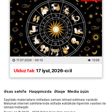
17.07.2026
- 00:10
1036
Ulduz falı:
17 iyul, 2026-cı il
Əsas səhifə
Haqqımızda
Əlaqə
Media üçün
Saytdakı materialların istifadəsi zamanı istinad edilməsi vacibdir.
Məlumat internet səhifələrində istifadə edildikdə hiperlink vasitəsi ilə
istinad mütləqdir.