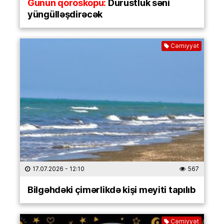
Günün qoroskopu:
Dürüstlük səni
yüngülləşdirəcək
Cəmiyyət
17.07.2026
- 12:10
567
Bilgəhdəki çimərlikdə kişi meyiti tapılıb
Cəmiyyət