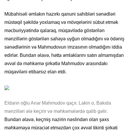
Mübahisəli əmlakın hazırkı qanuni sahibləri sənədləri
müstəqil şəkildə yoxlamaq və mövqelərini sübut etmək
məcburiyyətində qalaraq, müqavilədə göstərilən
mənzillərin göstərilən sahəyə uyğun olmadığını və ödəniş
sənədlərinin və Mahmudovun imzasının olmadığını iddia
edirlər. Bundan əlavə, hətta əmlaklarını satın almamışdan
əvvəl də məhkəmə şirkətlə Mahmudov arasındakı
müqaviləni etibarsız elan etdi.
Eldarın oğlu Anar Mahmudov qaçır. Lakin o, Bakıda
mənzilləri ələ keçirir və məhkəmələrdə qalib gəlir.
Bundan əlavə, keçmiş nazirin nəslindən olan şəxs
məhkəməyə müraciət etməzdən çox əvvəl tikinti şirkəti