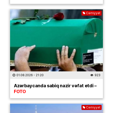
Cəmiyyət
01.08.2026
- 21:20
923
Azərbaycanda sabiq nazir vəfat etdi –
FOTO
Cəmiyyət