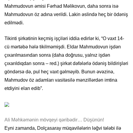
Mahmudovun əmisi Fərhad Məlikovun, daha sonra isə
Mahmudovun öz adına verildi. Lakin əslində heç bir ödəniş
edilmədi.
Tikinti şirkətinin keçmiş işçiləri iddia edirlər ki, “O vaxt 14-
cü mərtəbə hələ tikilməmişdi. Eldar Mahmudovun işdən
çıxarılmasından sonra (daha doğrusu, yalnız işdən
çıxarıldıqdan sonra – red.) şirkət dəfələrlə ödəniş bildirişləri
göndərsə də, pul heç vaxt gəlməyib. Bunun əvəzinə,
Mahmudov öz adamları vasitəsilə mənzillərdən imtina
etdiyini elan edib”.
Ali Məhkəmənin mövqeyi qəribədir… Düşünün!
Eyni zamanda, Dolçasaray müqavilələrin ləğvi tələbi ilə