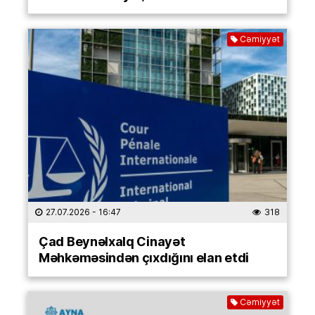
Cəmiyyət
27.07.2026
- 16:47
318
Çad Beynəlxalq Cinayət
Məhkəməsindən çıxdığını elan etdi
Cəmiyyət