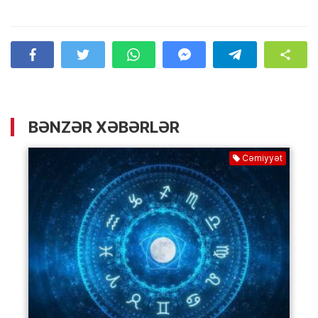
BƏNZƏR XƏBƏRLƏR
Cəmiyyət