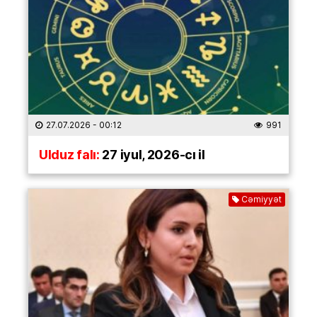
27.07.2026
- 00:12
991
Ulduz falı:
27 iyul, 2026-cı il
Cəmiyyət