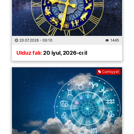
20.07.2026
- 00:10
1445
Ulduz falı:
20 iyul, 2026-cı il
Cəmiyyət