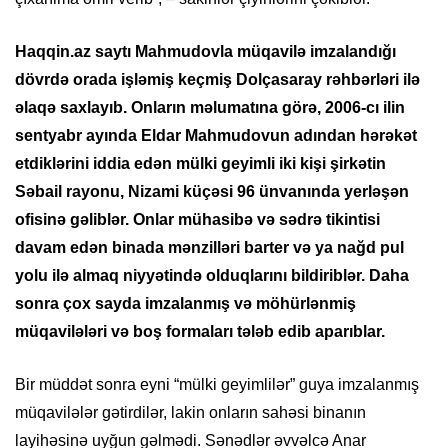
Haqqin.az saytı Mahmudovla müqavilə imzalandığı
dövrdə orada işləmiş keçmiş Dolçasaray rəhbərləri ilə
əlaqə saxlayıb. Onların məlumatına görə, 2006-cı ilin
sentyabr ayında Eldar Mahmudovun adından hərəkət
etdiklərini iddia edən mülki geyimli iki kişi şirkətin
Səbail rayonu, Nizami küçəsi 96 ünvanında yerləşən
ofisinə gəliblər. Onlar mühasibə və sədrə tikintisi
davam edən binada mənzilləri barter və ya nağd pul
yolu ilə almaq niyyətində olduqlarını bildiriblər. Daha
sonra çox sayda imzalanmış və möhürlənmiş
müqavilələri və boş formaları tələb edib aparıblar.
Bir müddət sonra eyni “mülki geyimlilər” guya imzalanmış
müqavilələr gətirdilər, lakin onların sahəsi binanın
layihəsinə uyğun gəlmədi. Sənədlər əvvəlcə Anar