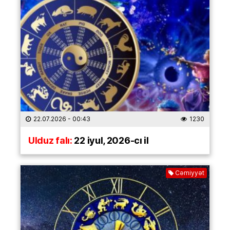
22.07.2026
- 00:43
1230
Ulduz falı:
22 iyul, 2026-cı il
Cəmiyyət