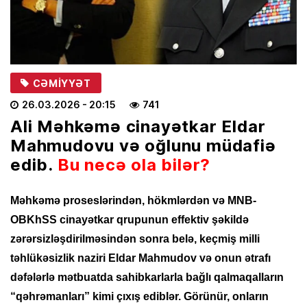
CƏMIYYƏT
26.03.2026
- 20:15
741
Ali Məhkəmə cinayətkar Eldar
Mahmudovu və oğlunu müdafiə
edib.
Bu necə ola bilər?
Məhkəmə proseslərindən, hökmlərdən və MNB-
OBKhSS cinayətkar qrupunun effektiv şəkildə
zərərsizləşdirilməsindən sonra belə, keçmiş milli
təhlükəsizlik naziri Eldar Mahmudov və onun ətrafı
dəfələrlə mətbuatda sahibkarlarla bağlı qalmaqalların
“qəhrəmanları” kimi çıxış ediblər. Görünür, onların