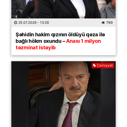
25.07.2026
- 13:26
789
Şəhidin hakim qızının öldüyü qəza ilə
bağlı hökm oxundu –
Anası 1 milyon
təzminat istəyib
Cəmiyyət