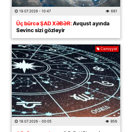
19.07.2026
- 10:47
681
Üç bürcə ŞAD XƏBƏR:
Avqust ayında
Sevinc sizi gözləyir
Cəmiyyət
18.07.2026
- 00:05
856