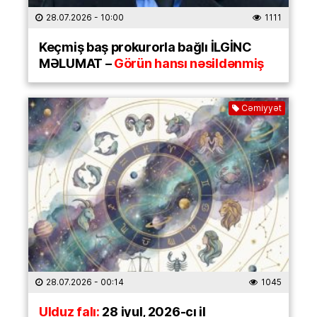
28.07.2026
- 10:00
1111
Keçmiş baş prokurorla bağlı İLGİNC
MƏLUMAT –
Görün hansı nəsildənmiş
Cəmiyyət
28.07.2026
- 00:14
1045
Ulduz falı:
28 iyul, 2026-cı il