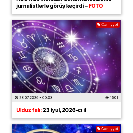
jurnalistlərlə görüş keçirdi –
FOTO
Cəmiyyət
23.07.2026
- 00:03
1501
Ulduz falı:
23 iyul, 2026-cı il
Cəmiyyət