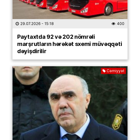
29.07.2026
- 15:18
400
Paytaxtda 92 və 202 nömrəli
marşrutların hərəkət sxemi müvəqqəti
dəyişdirilir
Cəmiyyət