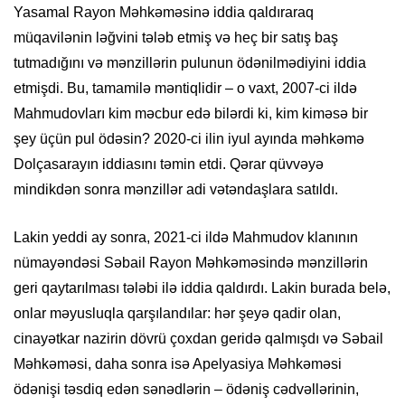
Yasamal Rayon Məhkəməsinə iddia qaldıraraq
müqavilənin ləğvini tələb etmiş və heç bir satış baş
tutmadığını və mənzillərin pulunun ödənilmədiyini iddia
etmişdi. Bu, tamamilə məntiqlidir – o vaxt, 2007-ci ildə
Mahmudovları kim məcbur edə bilərdi ki, kim kiməsə bir
şey üçün pul ödəsin? 2020-ci ilin iyul ayında məhkəmə
Dolçasarayın iddiasını təmin etdi. Qərar qüvvəyə
mindikdən sonra mənzillər adi vətəndaşlara satıldı.
Lakin yeddi ay sonra, 2021-ci ildə Mahmudov klanının
nümayəndəsi Səbail Rayon Məhkəməsində mənzillərin
geri qaytarılması tələbi ilə iddia qaldırdı. Lakin burada belə,
onlar məyusluqla qarşılandılar: hər şeyə qadir olan,
cinayətkar nazirin dövrü çoxdan geridə qalmışdı və Səbail
Məhkəməsi, daha sonra isə Apelyasiya Məhkəməsi
ödənişi təsdiq edən sənədlərin – ödəniş cədvəllərinin,