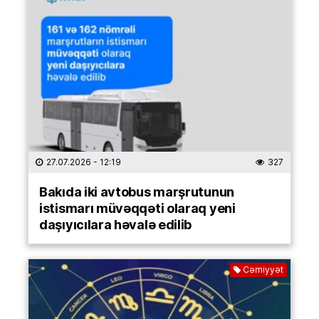
27.07.2026
- 12:19
327
Bakıda iki avtobus marşrutunun
istismarı müvəqqəti olaraq yeni
daşıyıcılara həvalə edilib
Cəmiyyət