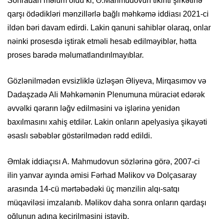
Sonradan məlum oldu ki, Ə.Mahmudovun tikinti şirkətinə
qarşı ödədikləri mənzillərlə bağlı məhkəmə iddiası 2021-ci
ildən bəri davam edirdi. Lakin qanuni sahiblər olaraq, onlar
nəinki prosesdə iştirak etməli hesab edilməyiblər, hətta
proses barədə məlumatlandırılmayıblar.
Gözlənilmədən evsizliklə üzləşən Əliyeva, Mirqasımov və
Dadaşzadə Ali Məhkəmənin Plenumuna müraciət edərək
əvvəlki qərarın ləğv edilməsini və işlərinə yenidən
baxılmasını xahiş etdilər. Lakin onların apelyasiya şikayəti
əsaslı səbəblər göstərilmədən rədd edildi.
Əmlak iddiaçısı A. Mahmudovun sözlərinə görə, 2007-ci
ilin yanvar ayında əmisi Fərhad Məlikov və Dolçasaray
arasında 14-cü mərtəbədəki üç mənzilin alqı-satqı
müqaviləsi imzalanıb. Məlikov daha sonra onların qardaşı
oğlunun adına keçirilməsini istəyib.