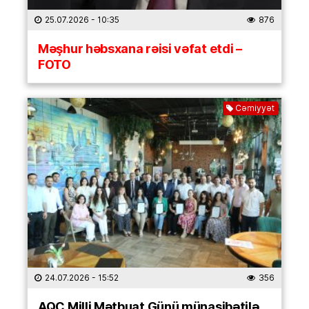
25.07.2026
- 10:35
876
Məşhur həbsxana rəisi vəfat etdi –
FOTO
Cəmiyyət
24.07.2026
- 15:52
356
AQC Milli Mətbuat Günü münasibətilə