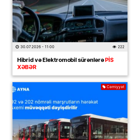
30.07.2026
- 11:00
222
Hibrid və Elektromobil sürənlərə
PİS
XƏBƏR
Cəmiyyət