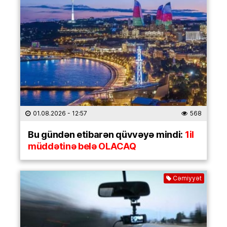
01.08.2026
- 12:57
568
Bu gündən etibarən qüvvəyə mindi:
1il
müddətinə belə OLACAQ
Cəmiyyət