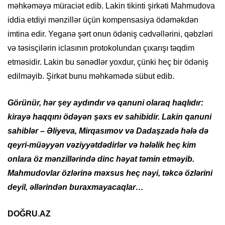
məhkəməyə müraciət edib. Lakin tikinti şirkəti Mahmudova
iddia etdiyi mənzillər üçün kompensasiya ödəməkdən
imtina edir. Yeganə şərt onun ödəniş cədvəllərini, qəbzləri
və təsisçilərin iclasının protokolundan çıxarışı təqdim
etməsidir. Lakin bu sənədlər yoxdur, çünki heç bir ödəniş
edilməyib. Şirkət bunu məhkəmədə sübut edib.
Görünür, hər şey aydındır və qanuni olaraq haqlıdır:
kirayə haqqını ödəyən şəxs ev sahibidir. Lakin qanuni
sahiblər – Əliyeva, Mirqasımov və Dadaşzadə hələ də
qeyri-müəyyən vəziyyətdədirlər və hələlik heç kim
onlara öz mənzillərində dinc həyat təmin etməyib.
Mahmudovlar özlərinə məxsus heç nəyi, təkcə özlərini
deyil, əllərindən buraxmayacaqlar…
DOĞRU.AZ