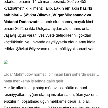
edərkən binanın 14-cü mərtəbəsində 202 və 453
kvadratmetrlik iki mənzil alıb.
Lakin əmlakın hazırkı
sahibləri – Şövkət Əliyeva, Vüqar Mirqasımov və
Mətanət Dadaşzadə –
təmir olunmamış, mayak kimi
binanı 2021-ci ildə Dolçasaraydan aldıqlarını, onları
yaşayış üçün yararlı vəziyyətə gətirdiklərini, çoxdan
köçdüklərini və ünvanda qeydiyyatda olduqlarını iddia
edirlər. Şövkət Əliyevanın rəsmi mülkiyyət sənədi var.
Eldar Mahmudov hörmətli bir insan kimi şəhərdə gəzir…
hətta məhkəmə işlərində qalib gəlir!
Hər üç ailənin alqı-satqı müqaviləsi bütün qanuni
rəsmiyyətlərə uyğun olaraq imzalansa da, ötən yaz onlar
ərazilərini boşaltmaq üçün məhkəmə qərarı alıblar.