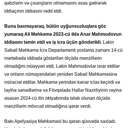
qəbzlərin və çıxarışların olmamasını əsas gətirərək
iddiaçının iddiasını rədd etdi.
Buna baxmayaraq, bütün uyğunsuzluqlara göz
yumaraq Ali Məhkəmə 2023-cü ildə Anar Mahmudovun
iddiasını təmin etdi və iş icra üçün göndərildi.
Lakin
Səbail Məhkəmə İcra Departamenti yoxlama zamanı 14-cü
mərtəbədə iddiada göstərilən ölçüdə mənzillərin
olmadığını müəyyən etdi. Lakin Mahmudovlar israr etdilər
və onların nümayəndələri yenidən Səbail Məhkəməsinə
müraciət etdilər. Məhkəmə yerindən kənar iclas keçirdi və
layihə sənədlərinə və Fövqəladə Hallar Nazirliyinin rəyinə
əsasən 2024-cü ilin oktyabrında tələb olunan ölçüdə
mənzillərin mövcud olmadığına qərar verdi.
Bakı Apelyasiya Məhkəməsi bu qərarı qüvvədə saxladı.