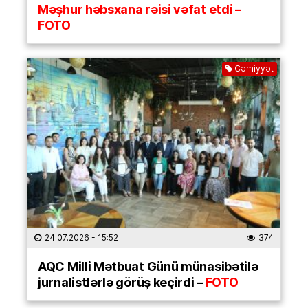
Məşhur həbsxana rəisi vəfat etdi –
FOTO
Cəmiyyət
24.07.2026
- 15:52
374
AQC Milli Mətbuat Günü münasibətilə
jurnalistlərlə görüş keçirdi –
FOTO