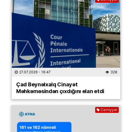
27.07.2026
- 16:47
328
Çad Beynəlxalq Cinayət
Məhkəməsindən çıxdığını elan etdi
Cəmiyyət