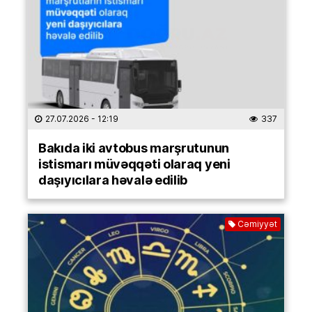
27.07.2026
- 12:19
337
Bakıda iki avtobus marşrutunun
istismarı müvəqqəti olaraq yeni
daşıyıcılara həvalə edilib
Cəmiyyət