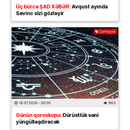
Üç bürcə ŞAD XƏBƏR:
Avqust ayında
Sevinc sizi gözləyir
Cəmiyyət
18.07.2026
- 00:05
863
Günün qoroskopu:
Dürüstlük səni
yüngülləşdirəcək