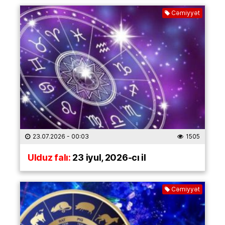
Cəmiyyət
23.07.2026
- 00:03
1505
Ulduz falı:
23 iyul, 2026-cı il
Cəmiyyət