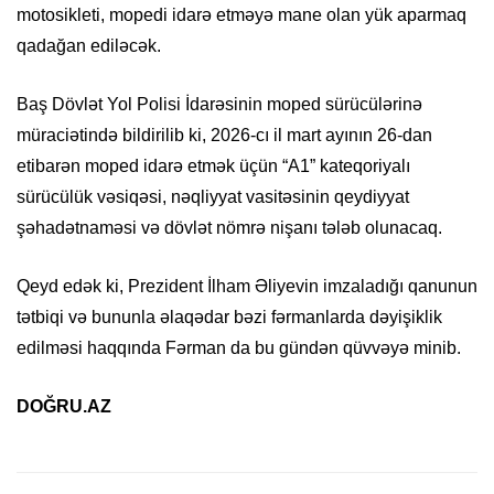
motosikleti, mopedi idarə etməyə mane olan yük aparmaq
qadağan ediləcək.
Baş Dövlət Yol Polisi İdarəsinin moped sürücülərinə
müraciətində bildirilib ki, 2026-cı il mart ayının 26-dan
etibarən moped idarə etmək üçün “A1” kateqoriyalı
sürücülük vəsiqəsi, nəqliyyat vasitəsinin qeydiyyat
şəhadətnaməsi və dövlət nömrə nişanı tələb olunacaq.
Qeyd edək ki, Prezident İlham Əliyevin imzaladığı qanunun
tətbiqi və bununla əlaqədar bəzi fərmanlarda dəyişiklik
edilməsi haqqında Fərman da bu gündən qüvvəyə minib.
DOĞRU.AZ