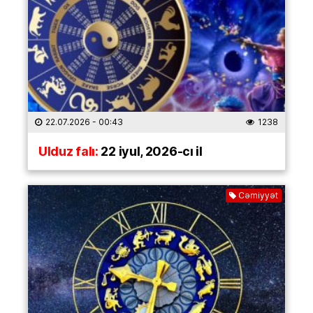
22.07.2026
- 00:43
1238
Ulduz falı:
22 iyul, 2026-cı il
Cəmiyyət