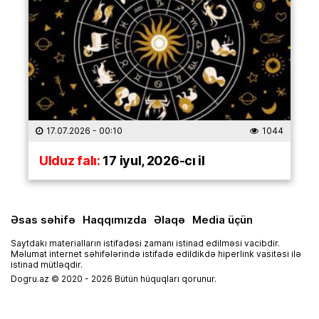
17.07.2026
- 00:10
1044
Ulduz falı:
17 iyul, 2026-cı il
Əsas səhifə
Haqqımızda
Əlaqə
Media üçün
Saytdakı materialların istifadəsi zamanı istinad edilməsi vacibdir.
Məlumat internet səhifələrində istifadə edildikdə hiperlink vasitəsi ilə
istinad mütləqdir.
Dogru.az © 2020 - 2026 Bütün hüquqları qorunur.