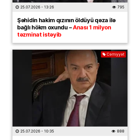
25.07.2026
- 13:26
795
Şəhidin hakim qızının öldüyü qəza ilə
bağlı hökm oxundu –
Anası 1 milyon
təzminat istəyib
Cəmiyyət
25.07.2026
- 10:35
888