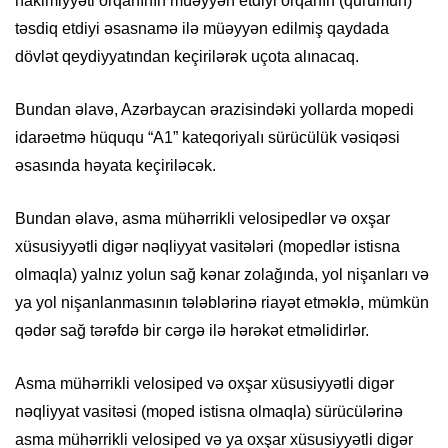
hakimiyyəti orqanının müəyyən etdiyi orqanın (qurumun)
təsdiq etdiyi əsasnamə ilə müəyyən edilmiş qaydada
dövlət qeydiyyatından keçirilərək uçota alınacaq.
Bundan əlavə, Azərbaycan ərazisindəki yollarda mopedi
idarəetmə hüququ “A1” kateqoriyalı sürücülük vəsiqəsi
əsasında həyata keçiriləcək.
Bundan əlavə, asma mühərrikli velosipedlər və oxşar
xüsusiyyətli digər nəqliyyat vasitələri (mopedlər istisna
olmaqla) yalnız yolun sağ kənar zolağında, yol nişanları və
ya yol nişanlanmasının tələblərinə riayət etməklə, mümkün
qədər sağ tərəfdə bir cərgə ilə hərəkət etməlidirlər.
Asma mühərrikli velosiped və oxşar xüsusiyyətli digər
nəqliyyat vasitəsi (moped istisna olmaqla) sürücülərinə
asma mühərrikli velosiped və ya oxşar xüsusiyyətli digər