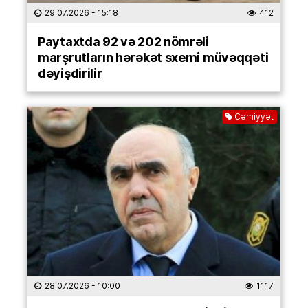
29.07.2026
- 15:18
412
Paytaxtda 92 və 202 nömrəli
marşrutların hərəkət sxemi müvəqqəti
dəyişdirilir
Cəmiyyət
28.07.2026
- 10:00
1117