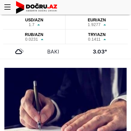
USD/AZN
EUR/AZN
1.7
1.9277
RUB/AZN
TRY/AZN
0.0231
0.1411
BAKI
3.03°