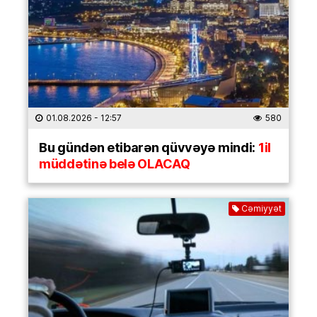
01.08.2026
- 12:57
580
Bu gündən etibarən qüvvəyə mindi:
1il
müddətinə belə OLACAQ
Cəmiyyət