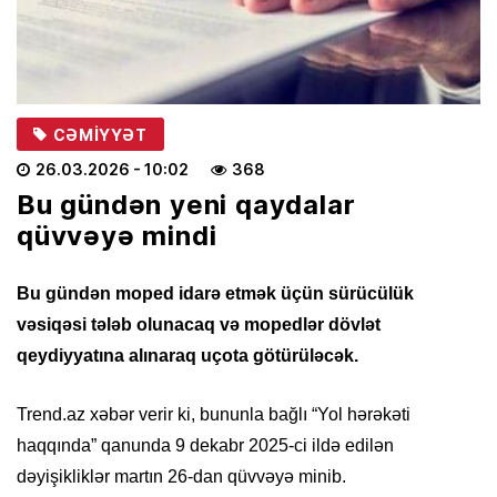
CƏMIYYƏT
26.03.2026
- 10:02
368
Bu gündən yeni qaydalar
qüvvəyə mindi
Bu gündən moped idarə etmək üçün sürücülük
vəsiqəsi tələb olunacaq və mopedlər dövlət
qeydiyyatına alınaraq uçota götürüləcək.
Trend.az xəbər verir ki, bununla bağlı “Yol hərəkəti
haqqında” qanunda 9 dekabr 2025-ci ildə edilən
dəyişikliklər martın 26-dan qüvvəyə minib.