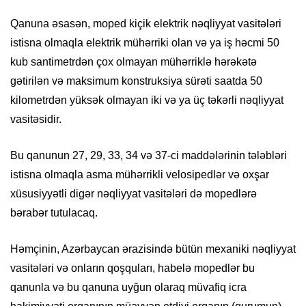
Qanuna əsasən, moped kiçik elektrik nəqliyyat vasitələri
istisna olmaqla elektrik mühərriki olan və ya iş həcmi 50
kub santimetrdən çox olmayan mühərriklə hərəkətə
gətirilən və maksimum konstruksiya sürəti saatda 50
kilometrdən yüksək olmayan iki və ya üç təkərli nəqliyyat
vasitəsidir.
Bu qanunun 27, 29, 33, 34 və 37-ci maddələrinin tələbləri
istisna olmaqla asma mühərrikli velosipedlər və oxşar
xüsusiyyətli digər nəqliyyat vasitələri də mopedlərə
bərabər tutulacaq.
Həmçinin, Azərbaycan ərazisində bütün mexaniki nəqliyyat
vasitələri və onların qoşquları, habelə mopedlər bu
qanunla və bu qanuna uyğun olaraq müvafiq icra