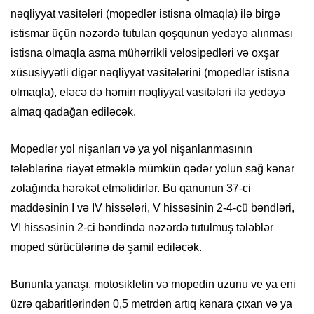
nəqliyyat vasitələri (mopedlər istisna olmaqla) ilə birgə
istismar üçün nəzərdə tutulan qoşqunun yedəyə alınması
istisna olmaqla asma mühərrikli velosipedləri və oxşar
xüsusiyyətli digər nəqliyyat vasitələrini (mopedlər istisna
olmaqla), eləcə də həmin nəqliyyat vasitələri ilə yedəyə
almaq qadağan ediləcək.
Mopedlər yol nişanları və ya yol nişanlanmasının
tələblərinə riayət etməklə mümkün qədər yolun sağ kənar
zolağında hərəkət etməlidirlər. Bu qanunun 37-ci
maddəsinin I və IV hissələri, V hissəsinin 2-4-cü bəndləri,
VI hissəsinin 2-ci bəndində nəzərdə tutulmuş tələblər
moped sürücülərinə də şamil ediləcək.
Bununla yanaşı, motosikletin və mopedin uzunu ve ya eni
üzrə qabaritlərindən 0,5 metrdən artıq kənara çıxan və ya