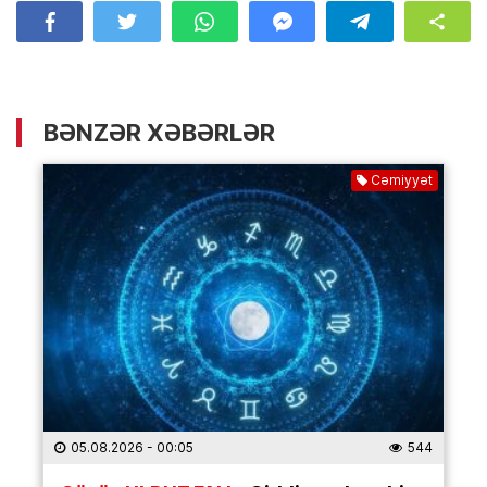
BƏNZƏR XƏBƏRLƏR
Cəmiyyət
05.08.2026
- 00:05
544