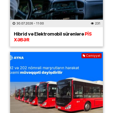
30.07.2026
- 11:00
231
Hibrid və Elektromobil sürənlərə
PİS
XƏBƏR
Cəmiyyət