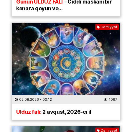
Günün ULDUZ FALI
– Ciddi maskanı bir
kənara qoyun və…
Cəmiyyət
02.08.2026
- 00:12
1067
Ulduz falı:
2 avqust, 2026-cı il
Cəmiyyət