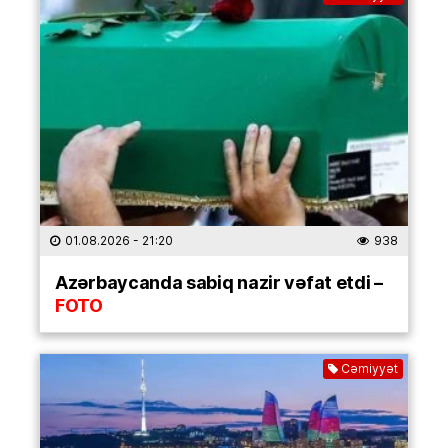
01.08.2026
- 21:20
938
Azərbaycanda sabiq nazir vəfat etdi –
FOTO
Cəmiyyət