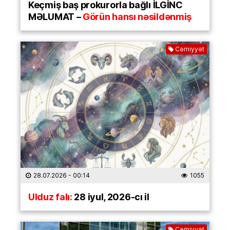
Keçmiş baş prokurorla bağlı İLGİNC
MƏLUMAT –
Görün hansı nəsildənmiş
Cəmiyyət
28.07.2026
- 00:14
1055
Ulduz falı:
28 iyul, 2026-cı il
Cəmiyyət