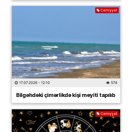
Cəmiyyət
17.07.2026
- 12:10
574
Bilgəhdəki çimərlikdə kişi meyiti tapılıb
Cəmiyyət