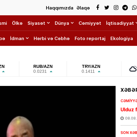
Haqqımızda
Əlaqə
smi
Ölkə
Siyasət
Dünya
Cəmiyyət
İqtisadiyyat
bə
İdman
Hərbi və Cəbhə
Foto reportaj
Ekologiya
ZN
RUB/AZN
TRY/AZN
0.0231
0.1411
XƏBƏR
CƏMIYY
Ulduz f
08.08
SON XƏ