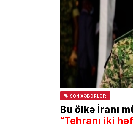
SON XƏBƏRLƏR
Bu ölkə İranı 
“Tehranı iki hə