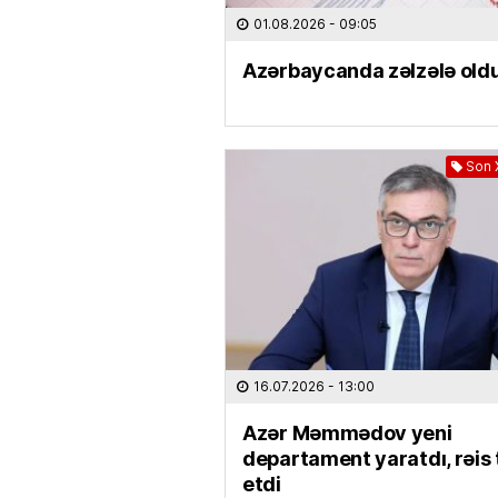
01.08.2026
- 09:05
Azərbaycanda zəlzələ old
Son 
16.07.2026
- 13:00
Azər Məmmədov yeni
departament yaratdı, rəis 
etdi