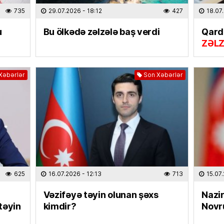
735
29.07.2026
- 18:12
427
18.07
TÜRK DÜ
Əhaliy
u
Bu ölkədə zəlzələ baş verdi
Qard
şəxsiy
ZƏL
biləcə
06.08
Xəbərlər
Son Xəbərlər
HADISƏ
Gəncəd
yarala
06.08
ÖLKƏ
Dr. Sə
sədri s
625
16.07.2026
- 12:13
713
15.07
05.08
Vəzifəyə təyin olunan şəxs
Nazir
təyin
kimdir?
Novr
CƏMIYY
Günün