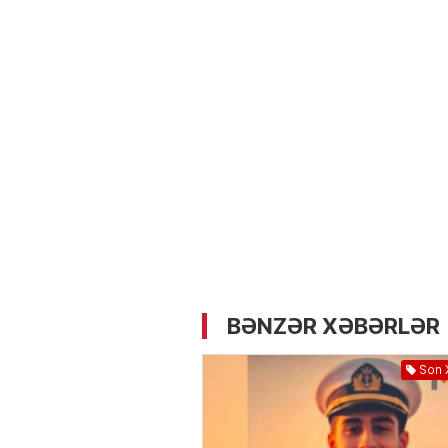
05.05.2026
- 12:14
733
Üz dərisinə necə qulluq e
lazımdır? –
Kosmetoloq S
Məmmədli ilə MÜSAHİBƏ
BƏNZƏR XƏBƏRLƏR
Son 