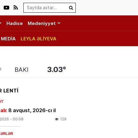
Search…
Hadisə
Mədəniyyət
MEDİA
LEYLA ƏLİYEVA
3.03°
BAKI
 LENTİ
ƏT
alı:
8 avqust, 2026-cı il
.2026
- 00:08
129
BƏRLƏR