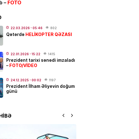
ib –
FOTO
 güclü yanğın
BAŞLAYIB
.2026
- 12:09
145
D
ƏT
22.03.2026
- 05:46
802
HELİKOPTER QƏZASI
Qətərdə
 Hacalıyeva mətbuat katibi
olundu
.2026
- 11:37
223
22.01.2026
- 15:22
1415
Prezident tarixi sənədi imzaladı
FOTO/VİDEO
–
IYA
da hava soyuyur: yağış,
dolu başlayır –
Tarix açıqlandı
24.12.2025
- 00:02
1197
Prezident İlham Əliyevin doğum
.2026
- 11:05
255
günü
N
 rejissor Çimnaz
HİBƏ
ovanın məzarından video
dı
.2026
- 10:33
188