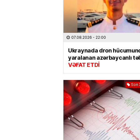
07.08.2026
- 22:00
Ukraynada dron hücumun
yaralanan azərbaycanlı tə
VƏFAT ETDİ
Son 