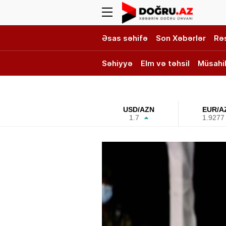
Əsas səhifə
Son Xəbərlər
Rə
Səhiyyə
Elm və təhsil
Müsahi
DOĞRU TV
USD/AZN
EUR/A
1.7
1.9277