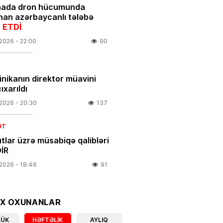
nada dron hücumunda
nan azərbaycanlı tələbə
 ETDİ
.2026
- 22:00
90
linikanın direktor müavini
ıxarıldı
.2026
- 20:30
137
ƏT
tlar üzrə müsabiqə qalibləri
İR
.2026
- 18:46
91
IYA
 olacaq, dolu düşəcək –
OX OXUNANLAR
DARLIQ
LÜK
HƏFTƏLIK
AYLIQ