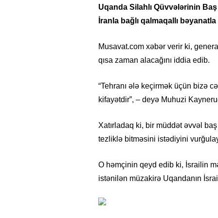
Uqanda Silahlı Qüvvələrinin Baş
İranla bağlı qalmaqallı bəyanatla 
Musavat.com xəbər verir ki, genera
qısa zaman alacağını iddia edib.
“Tehranı ələ keçirmək üçün bizə cə
kifayətdir”, – deyə Muhuzi Kayneruq
Xatırladaq ki, bir müddət əvvəl ba
tezliklə bitməsini istədiyini vurğula
O həmçinin qeyd edib ki, İsrailin m
istənilən müzakirə Uqandanın İsrai