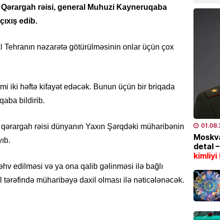
07.08
 Qərargah rəisi, general Muhuzi Kayneruqaba
çıxış edib.
İDMAN
“Fənər
l Tehranın nəzarətə götürülməsinin onlar üçün çox
07.08
SƏHIYYƏ
mi iki həftə kifayət edəcək. Bunun üçün bir briqada
Bakıda
xəstə 
aba bildirib.
07.08
01.08
ş qərargah rəisi dünyanın Yaxın Şərqdəki müharibənin
Moskva
İQTISAD
yıb.
detal 
2006-c
kimliyi
nəzəri
əhv edilməsi və ya ona qalib gəlinməsi ilə bağlı
açıqla
l tərəfində müharibəyə daxil olması ilə nəticələnəcək.
07.08
SON XƏ