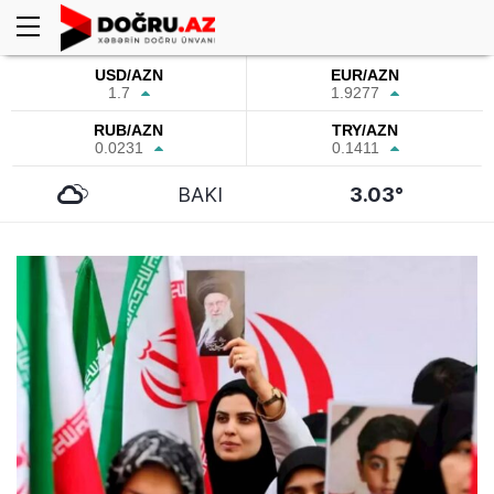
USD/AZN
EUR/AZN
1.7
1.9277
RUB/AZN
TRY/AZN
0.0231
0.1411
BAKI
3.03°