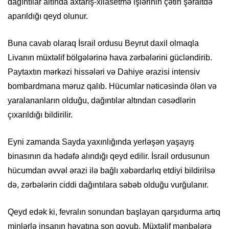
dağıntılar altında axtarış-xilasetmə işlərinin çətin şəraitdə
aparıldığı qeyd olunur.
Buna cavab olaraq İsrail ordusu Beyrut daxil olmaqla
Livanın müxtəlif bölgələrinə hava zərbələrini gücləndirib.
Paytaxtın mərkəzi hissələri və Dahiye ərazisi intensiv
bombardmana məruz qalıb. Hücumlar nəticəsində ölən və
yaralananların olduğu, dağıntılar altından cəsədlərin
çıxarıldığı bildirilir.
Eyni zamanda Sayda yaxınlığında yerləşən yaşayış
binasının da hədəfə alındığı qeyd edilir. İsrail ordusunun
hücumdan əvvəl ərazi ilə bağlı xəbərdarlıq etdiyi bildirilsə
də, zərbələrin ciddi dağıntılara səbəb olduğu vurğulanır.
Qeyd edək ki, fevralın sonundan başlayan qarşıdurma artıq
minlərlə insanın həyatına son qoyub. Müxtəlif mənbələrə