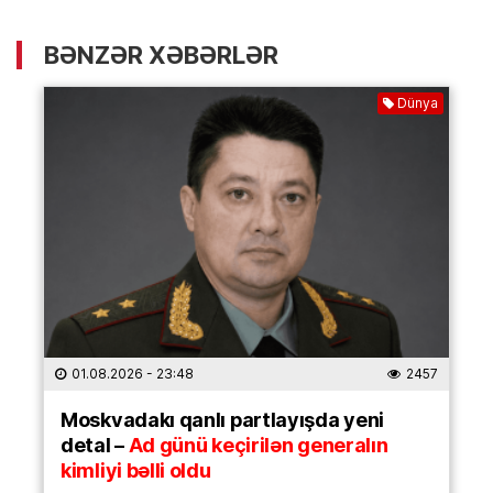
BƏNZƏR XƏBƏRLƏR
Dünya
01.08.2026
- 23:48
2457
Moskvadakı qanlı partlayışda yeni
detal –
Ad günü keçirilən generalın
kimliyi bəlli oldu