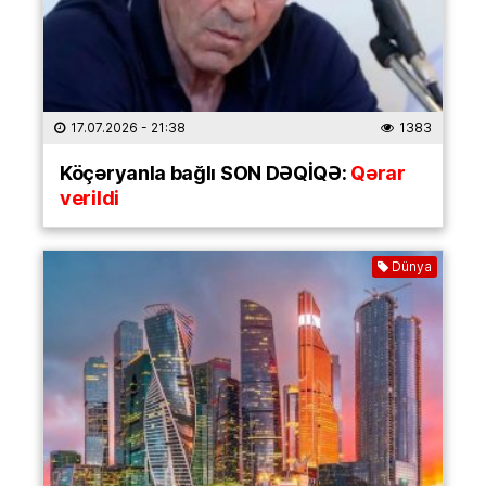
17.07.2026
- 21:38
1383
Köçəryanla bağlı SON DƏQİQƏ:
Qərar
verildi
Dünya