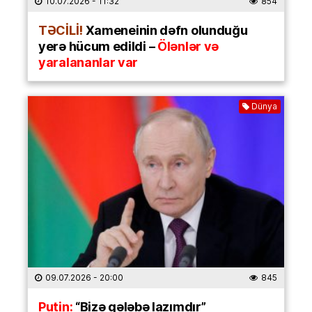
10.07.2026
- 11:32
854
TƏCİLİ!
Xameneinin dəfn olunduğu
yerə hücum edildi –
Ölənlər və
yaralananlar var
Dünya
09.07.2026
- 20:00
845
Putin:
“Bizə qələbə lazımdır”