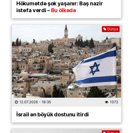
Hökumətdə şok yaşanır: Baş nazir
istefa verdi –
Bu ölkədə
Dünya
12.07.2026
- 18:35
1072
İsrail ən böyük dostunu itirdi