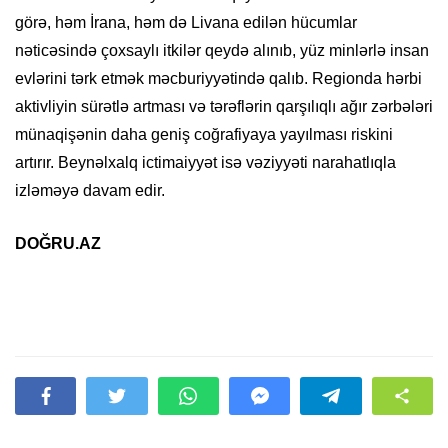
görə, həm İrana, həm də Livana edilən hücumlar
nəticəsində çoxsaylı itkilər qeydə alınıb, yüz minlərlə insan
evlərini tərk etmək məcburiyyətində qalıb. Regionda hərbi
aktivliyin sürətlə artması və tərəflərin qarşılıqlı ağır zərbələri
münaqişənin daha geniş coğrafiyaya yayılması riskini
artırır. Beynəlxalq ictimaiyyət isə vəziyyəti narahatlıqla
izləməyə davam edir.
DOĞRU.AZ