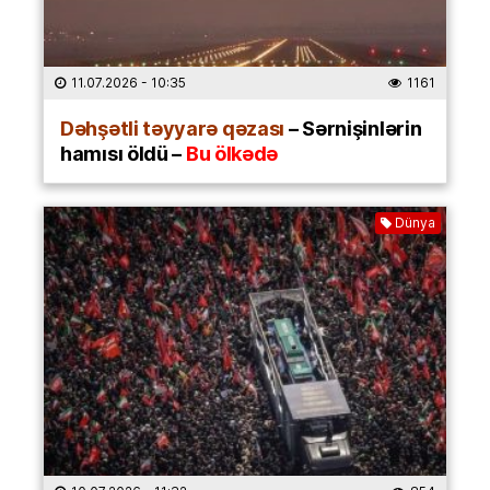
11.07.2026
- 10:35
1161
Dəhşətli təyyarə qəzası
– Sərnişinlərin
hamısı öldü –
Bu ölkədə
Dünya