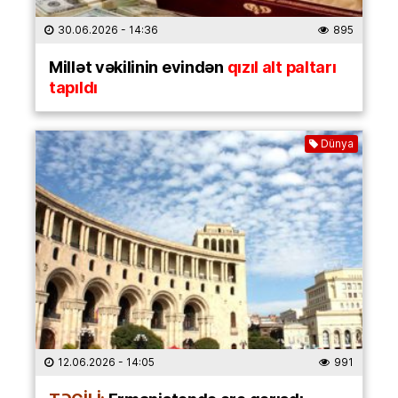
30.06.2026
- 14:36
895
Millət vəkilinin evindən
qızıl alt paltarı
tapıldı
Dünya
12.06.2026
- 14:05
991