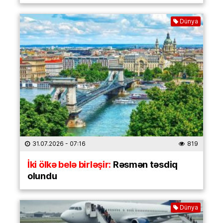
Dünya
31.07.2026
- 07:16
819
İki ölkə belə birləşir:
Rəsmən təsdiq
olundu
Dünya