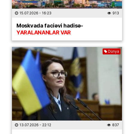
15.07.2026
- 16:23
913
Moskvada faciəvi hadisə-
YARALANANLAR VAR
Dünya
13.07.2026
- 22:12
837