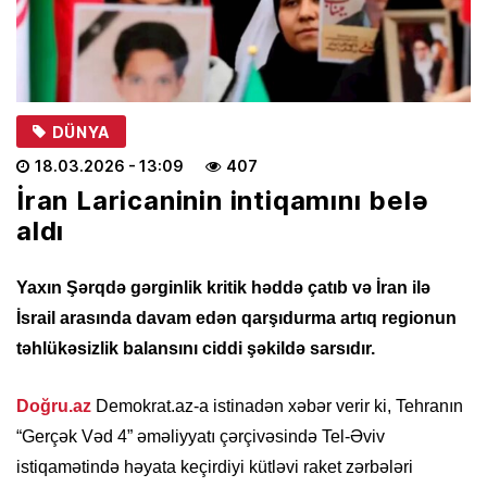
DÜNYA
18.03.2026
- 13:09
407
İran Laricaninin intiqamını belə
aldı
Yaxın Şərqdə gərginlik kritik həddə çatıb və İran ilə
İsrail arasında davam edən qarşıdurma artıq regionun
təhlükəsizlik balansını ciddi şəkildə sarsıdır.
Doğru.az
Demokrat.az-a istinadən xəbər verir ki, Tehranın
“Gerçək Vəd 4” əməliyyatı çərçivəsində Tel-Əviv
istiqamətində həyata keçirdiyi kütləvi raket zərbələri