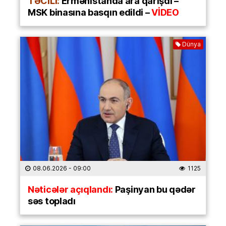
TƏCİLİ:
Ermənistanda ara qarışdı –
MSK binasına basqın edildi –
VİDEO
Dünya
08.06.2026
- 09:00
1125
Nəticələr açıqlandı:
Paşinyan bu qədər
səs topladı