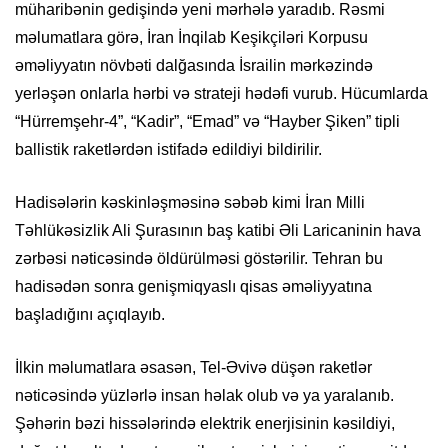
müharibənin gedişində yeni mərhələ yaradıb. Rəsmi
məlumatlara görə, İran İnqilab Keşikçiləri Korpusu
əməliyyatın növbəti dalğasında İsrailin mərkəzində
yerləşən onlarla hərbi və strateji hədəfi vurub. Hücumlarda
“Hürremşehr-4”, “Kadir”, “Emad” və “Hayber Şiken” tipli
ballistik raketlərdən istifadə edildiyi bildirilir.
Hadisələrin kəskinləşməsinə səbəb kimi İran Milli
Təhlükəsizlik Ali Şurasının baş katibi Əli Laricaninin hava
zərbəsi nəticəsində öldürülməsi göstərilir. Tehran bu
hadisədən sonra genişmiqyaslı qisas əməliyyatına
başladığını açıqlayıb.
İlkin məlumatlara əsasən, Tel-Əvivə düşən raketlər
nəticəsində yüzlərlə insan həlak olub və ya yaralanıb.
Şəhərin bəzi hissələrində elektrik enerjisinin kəsildiyi,