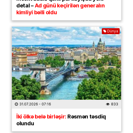
detal –
Ad günü keçirilən generalın
kimliyi bəlli oldu
Dünya
31.07.2026
- 07:16
833
İki ölkə belə birləşir:
Rəsmən təsdiq
olundu