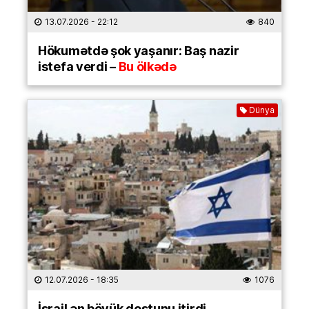
13.07.2026
- 22:12
840
Hökumətdə şok yaşanır: Baş nazir
istefa verdi –
Bu ölkədə
Dünya
12.07.2026
- 18:35
1076
İsrail ən böyük dostunu itirdi