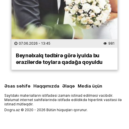
07.06.2026
- 13:45
981
Beynəlxalq tədbirə görə iyulda bu
ərazilərdə toylara qadağa qoyuldu
Əsas səhifə
Haqqımızda
Əlaqə
Media üçün
Saytdakı materialların istifadəsi zamanı istinad edilməsi vacibdir.
Məlumat internet səhifələrində istifadə edildikdə hiperlink vasitəsi ilə
istinad mütləqdir.
Dogru.az © 2020 - 2026 Bütün hüquqları qorunur.