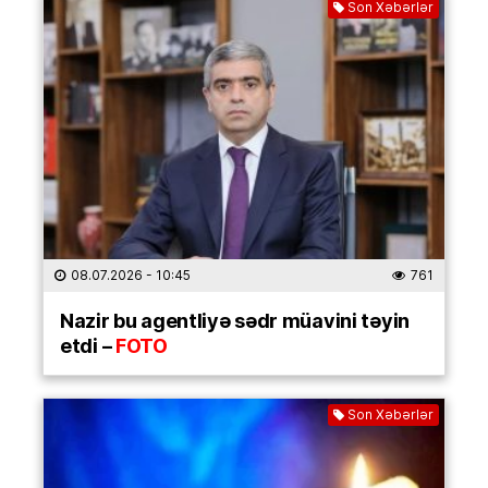
Son Xəbərlər
08.07.2026
- 10:45
761
Nazir bu agentliyə sədr müavini təyin
etdi –
FOTO
Son Xəbərlər