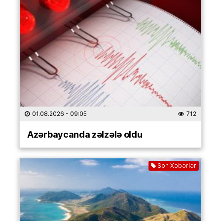
01.08.2026
- 09:05
712
Azərbaycanda zəlzələ oldu
Son Xəbərlər