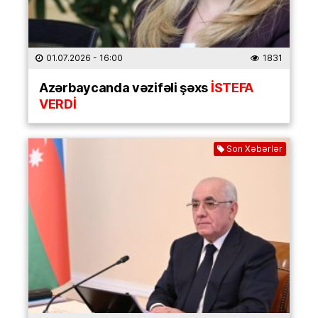
01.07.2026
- 16:00
1831
Azərbaycanda vəzifəli şəxs
İSTEFA
VERDİ
Son Xəbərlər