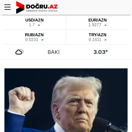
USD/AZN
EUR/AZN
1.7
1.9277
RUB/AZN
TRY/AZN
0.0231
0.1411
BAKI
3.03°