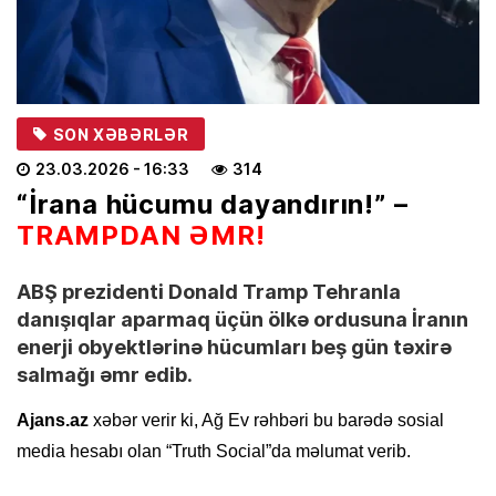
SON XƏBƏRLƏR
23.03.2026
- 16:33
314
“İrana hücumu dayandırın!” –
TRAMPDAN ƏMR!
ABŞ prezidenti Donald Tramp Tehranla
danışıqlar aparmaq üçün ölkə ordusuna İranın
enerji obyektlərinə hücumları beş gün təxirə
salmağı əmr edib.
Ajans.az
xəbər verir ki, Ağ Ev rəhbəri bu barədə sosial
media hesabı olan “Truth Social”da məlumat verib.