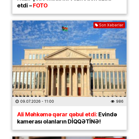
etdi –
FOTO
Son Xəbərlər
09.07.2026
- 11:00
986
Ali Məhkəmə qərar qəbul etdi:
Evində
kamerası olanların DİQQƏTİNƏ!