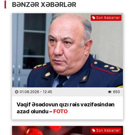
BƏNZƏR XƏBƏRLƏR
Son Xəbərlər
01.08.2026
- 12:45
650
Vaqif Əsədovun qızı rəis vəzifəsindən
azad olundu –
FOTO
Son Xəbərlər