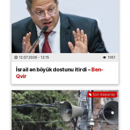
12.07.2026
- 12:15
1051
İsrail ən böyük dostunu itirdi –
Ben-
Qvir
Son Xəbərlər