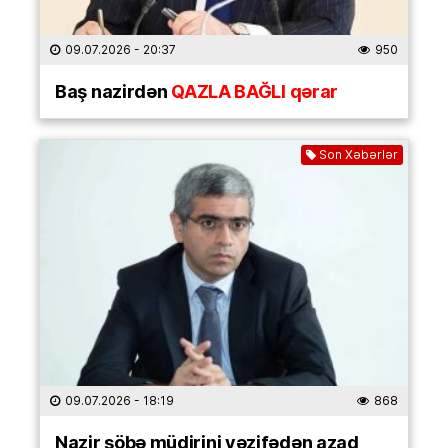
09.07.2026
- 20:37
950
Baş nazirdən
QAZLA BAĞLI qərar
Son Xəbərlər
09.07.2026
- 18:19
868
Nazir şöbə müdirini vəzifədən azad