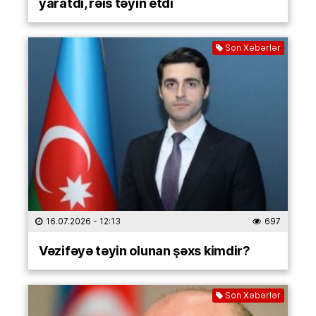
yaratdı, rəis təyin etdi
Son Xəbərlər
16.07.2026
- 12:13
697
Vəzifəyə təyin olunan şəxs kimdir?
Son Xəbərlər