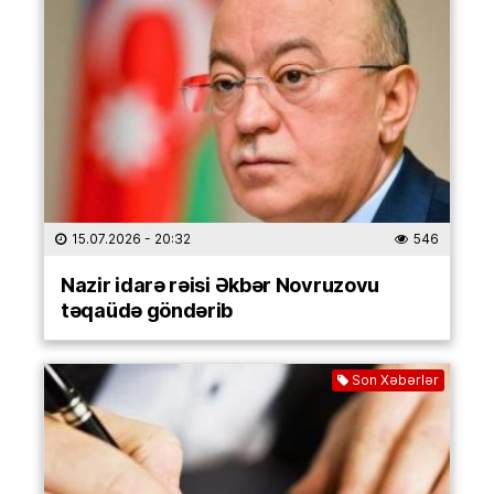
15.07.2026
- 20:32
546
Nazir idarə rəisi Əkbər Novruzovu
təqaüdə göndərib
Son Xəbərlər