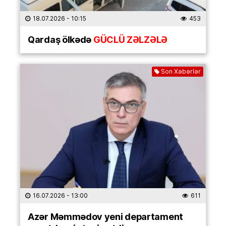
18.07.2026
- 10:15
453
Qardaş ölkədə
GÜCLÜ ZƏLZƏLƏ
Son Xəbərlər
16.07.2026
- 13:00
611
Azər Məmmədov yeni departament