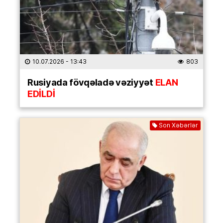
10.07.2026
- 13:43
803
Rusiyada fövqəladə vəziyyət
ELAN
EDİLDİ
Son Xəbərlər