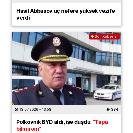
Hasil Abbasov üç nəfərə yüksək vəzifə
verdi
Son Xəbərlər
13.07.2026
- 13:58
384
Polkovnik BYD aldı, işə düşdü:
“Tapa
bilmirəm”