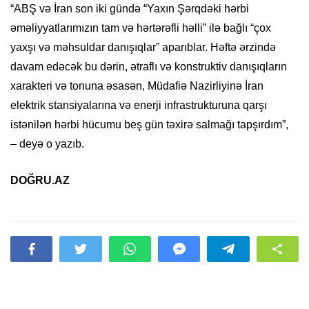
“ABŞ və İran son iki gündə “Yaxın Şərqdəki hərbi
əməliyyatlarımızın tam və hərtərəfli həlli” ilə bağlı “çox
yaxşı və məhsuldar danışıqlar” aparıblar. Həftə ərzində
davam edəcək bu dərin, ətraflı və konstruktiv danışıqların
xarakteri və tonuna əsasən, Müdafiə Nazirliyinə İran
elektrik stansiyalarına və enerji infrastrukturuna qarşı
istənilən hərbi hücumu beş gün təxirə salmağı tapşırdım”,
– deyə o yazıb.
DOĞRU.AZ