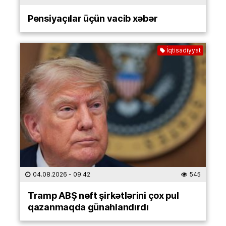
Pensiyaçılar üçün vacib xəbər
İqtisadiyyat
04.08.2026
- 09:42
545
Tramp ABŞ neft şirkətlərini çox pul
qazanmaqda günahlandırdı