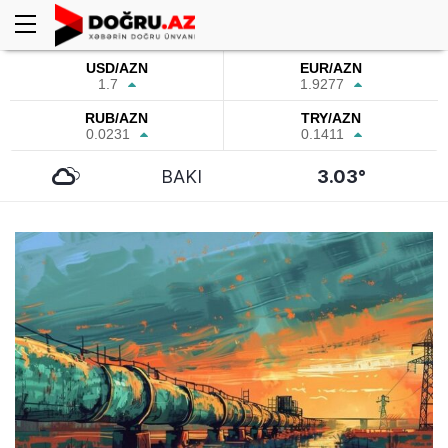
USD/AZN
EUR/AZN
1.7
1.9277
RUB/AZN
TRY/AZN
0.0231
0.1411
BAKI
3.03°