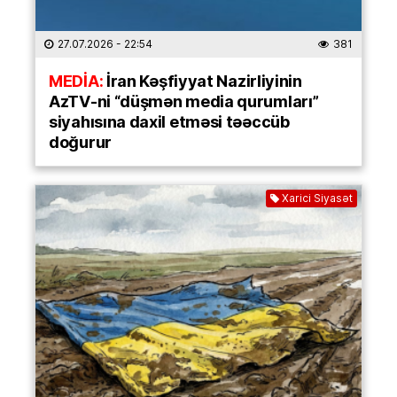
27.07.2026
- 22:54
381
MEDİA:
İran Kəşfiyyat Nazirliyinin
AzTV-ni “düşmən media qurumları”
siyahısına daxil etməsi təəccüb
doğurur
Xarici Siyasət