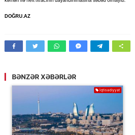
kəməri ilə neft ixracının dayandırılmasına səbəb olmayıb.
DOĞRU.AZ
BƏNZƏR XƏBƏRLƏR
İqtisadiyyat