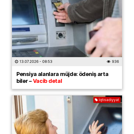
13.07.2026
- 08:53
936
Pensiya alanlara müjdə: ödəniş arta
bilər –
Vacib detal
İqtisadiyyat