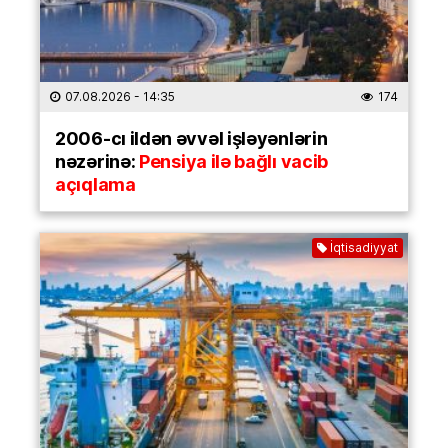
07.08.2026
- 14:35
174
2006-cı ildən əvvəl işləyənlərin
nəzərinə:
Pensiya ilə bağlı vacib
açıqlama
İqtisadiyyat