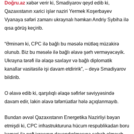
Doğru.az
xəbər verir ki, Smadiyarov qeyd edib ki,
Qazaxıstanın xarici işlər naziri Yermek Koşerbayev
Vyanaya səfəri zamanı ukraynalı həmkarı Andriy Sybiha ilə
qısa görüş keçirib.
“Əminəm ki, CPC ilə bağlı bu məsələ mütləq müzakirə
olunub. Biz bu məsələ ilə bağlı əlavə şərh verməyəcəyik.
Ukrayna tərəfi ilə əlaqə saxlayır və bağlı diplomatik
kanallar vasitəsilə işi davam etdiririk”, – deyə Smadiyarov
bildirib.
O əlavə edib ki, qarşılıqlı əlaqə səfirlər səviyyəsində
davam edir, lakin əlavə təfərrüatlar hələ açıqlanmayıb.
Bundan əvvəl Qazaxıstanın Energetika Nazirliyi bəyan
etmişdi ki, CPC infrastrukturuna hücum respublikadan boru