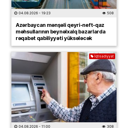
04.08.2026
- 19:23
508
Azərbaycan mənşəli qeyri-neft-qaz
məhsullarının beynəlxalq bazarlarda
rəqabət qabiliyyəti yüksələcək
İqtisadiyyat
04.08.2026
- 11:00
308