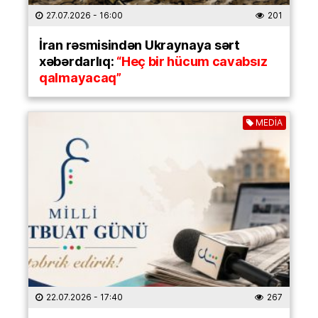
27.07.2026
- 16:00
201
İran rəsmisindən Ukraynaya sərt
xəbərdarlıq:
“Heç bir hücum cavabsız
qalmayacaq”
MEDİA
22.07.2026
- 17:40
267