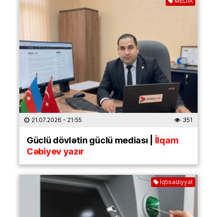
MEDİA
21.07.2026
- 21:55
351
Güclü dövlətin güclü mediası |
İlqam
Cəbiyev yazır
İqtisadiyyat