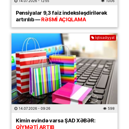
14.07.2026
- 12:55
1006
Pensiyalar 9,3 faiz indeksləşdirilərək
artırılıb —
RƏSMİ AÇIQLAMA
İqtisadiyyat
14.07.2026
- 09:26
598
Kimin evində varsa ŞAD XƏBƏR:
QİYMƏTİ ARTIB