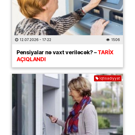
12.07.2026
- 17:22
1506
Pensiyalar nə vaxt veriləcək? –
TARİX
AÇIQLANDI
İqtisadiyyat