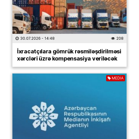
30.07.2026
- 14:48
208
İxracatçılara gömrük rəsmiləşdirilməsi
xərcləri üzrə kompensasiya veriləcək
MEDİA