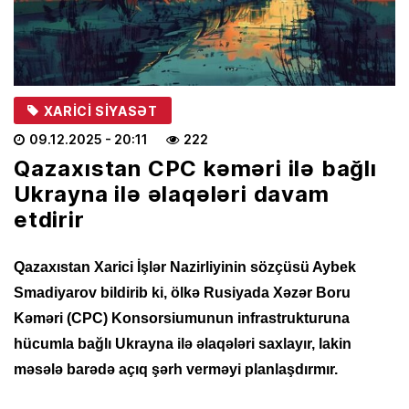
XARICI SIYASƏT
09.12.2025
- 20:11
222
Qazaxıstan CPC kəməri ilə bağlı
Ukrayna ilə əlaqələri davam
etdirir
Qazaxıstan Xarici İşlər Nazirliyinin sözçüsü Aybek
Smadiyarov bildirib ki, ölkə Rusiyada Xəzər Boru
Kəməri (CPC) Konsorsiumunun infrastrukturuna
hücumla bağlı Ukrayna ilə əlaqələri saxlayır, lakin
məsələ barədə açıq şərh verməyi planlaşdırmır.