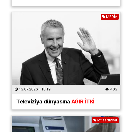
MEDİA
13.07.2026
- 16:19
403
Televiziya dünyasına
AĞIR İTKİ
İqtisadiyyat