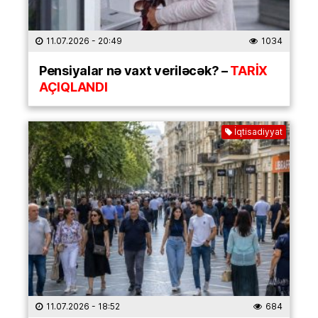
11.07.2026
- 20:49
1034
Pensiyalar nə vaxt veriləcək? –
TARİX
AÇIQLANDI
İqtisadiyyat
11.07.2026
- 18:52
684