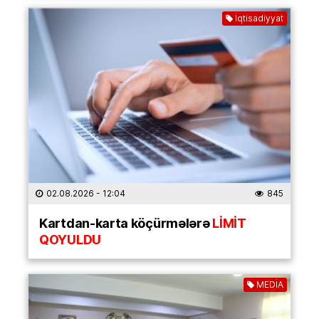
İqtisadiyyat
02.08.2026
- 12:04
845
Kartdan-karta köçürmələrə
LİMİT
QOYULDU
MEDİA