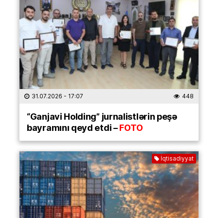
31.07.2026
- 17:07
448
“Ganjavi Holding” jurnalistlərin peşə
bayramını qeyd etdi –
FOTO
İqtisadiyyat