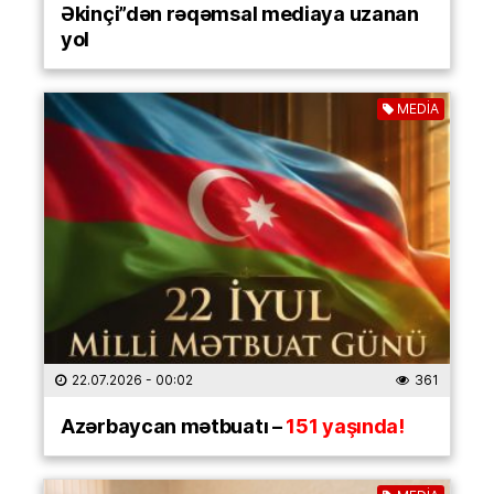
Əkinçi”dən rəqəmsal mediaya uzanan
yol
MEDİA
22.07.2026
- 00:02
361
Azərbaycan mətbuatı –
151 yaşında!