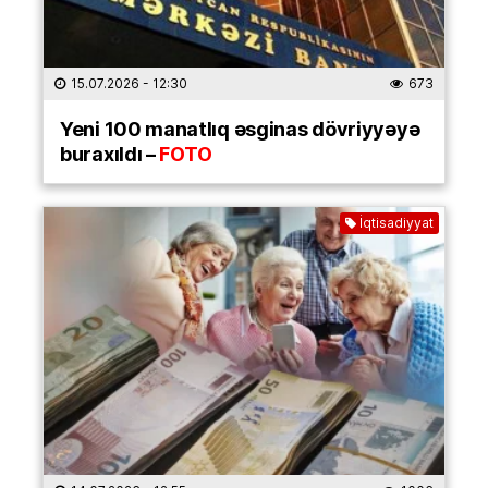
15.07.2026
- 12:30
673
Yeni 100 manatlıq əsginas dövriyyəyə
buraxıldı –
FOTO
İqtisadiyyat