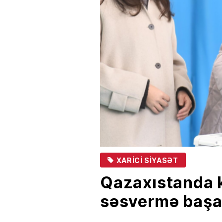
XARICI SIYASƏT
Qazaxıstanda 
səsvermə başa