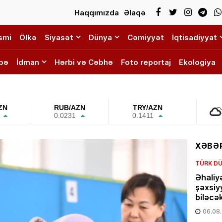
Haqqımızda
Əlaqə
smi
Ölkə
Siyasət
Dünya
Cəmiyyət
İqtisadiyyat
bə
İdman
Hərbi və Cəbhə
Foto reportaj
Ekologiya
ZN
RUB/AZN
TRY/AZN
0.0231
0.1411
XƏBƏR
TÜRK DÜ
Əhaliy
şəxsiy
biləcə
06.08