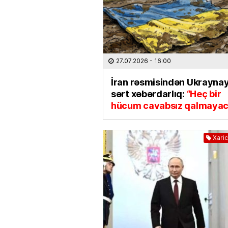
27.07.2026
- 16:00
İran rəsmisindən Ukrayna
sərt xəbərdarlıq:
“Heç bir
hücum cavabsız qalmaya
Xaric