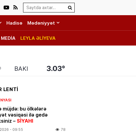
Search…
Hadisə
Mədəniyyət
MEDİA
LEYLA ƏLİYEVA
3.03°
BAKI
 LENTİ
NYASI
ə müjdə: bu ölkələrə
yət vəsiqəsi ilə gedə
ksiniz –
SİYAHI
.2026
- 09:55
78