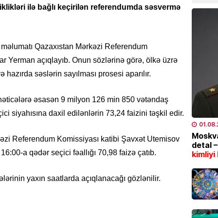
klikləri ilə bağlı keçirilən referendumda səsvermə
bazarl
yüksəl
04.08
də məlumatı Qazaxıstan Mərkəzi Referendum
EKOLOG
ar Yerman açıqlayıb. Onun sözlərinə görə, ölkə üzrə
Bu tar
 hazırda səslərin sayılması prosesi aparılır.
İstilər 
04.08
nəticələrə əsasən 9 milyon 126 min 850 vətəndaş
i siyahısına daxil edilənlərin 73,24 faizini təşkil edir.
İQTISAD
01.08
Pensiy
Moskva
əzi Referendum Komissiyası katibi Şavxət Utemisov
detal 
04.08
 16:00-a qədər seçici fəallığı 70,98 faizə çatıb.
kimliyi
TÜRK DÜ
ərinin yaxın saatlarda açıqlanacağı gözlənilir.
CASCFE
daha bi
04.08