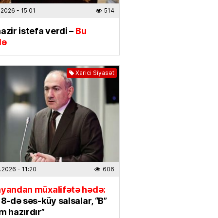
seçimini etdi
.2026
- 15:01
514
2026
- 12:05
610
azir istefa verdi –
Bu
də
IYA
yağacaq
– Bu günün havası
2026
- 08:25
250
Xarici Siyasət
 belə birləşir:
Rəsmən təsdiq
2026
- 07:16
798
TƏHSIL
də təhsil üçün şirkət
.2026
- 11:20
606
ən ilk növbədə şəffaflığa
yetirilməlidir”
nyandan müxalifətə hədə:
 8-də səs-küy salsalar, “B”
.2026
- 15:30
303
m hazırdır”