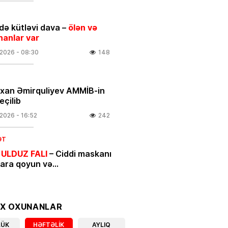
ə kütləvi dava –
ölən və
nanlar var
.2026
- 08:30
148
rxan Əmirquliyev AMMİB-in
eçilib
.2026
- 16:52
242
ƏT
 ULDUZ FALI
– Ciddi maskanı
nara qoyun və…
.2026
- 00:05
422
IYYAT
OX OXUNANLAR
ycan mənşəli qeyri-neft-qaz
LÜK
HƏFTƏLIK
AYLIQ
larının beynəlxalq