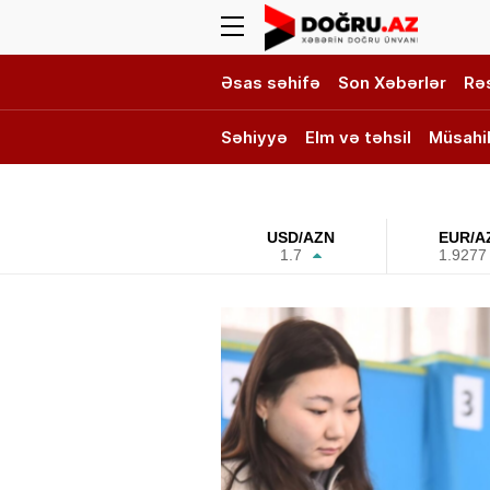
Əsas səhifə
Son Xəbərlər
Rə
Səhiyyə
Elm və təhsil
Müsahi
DOĞRU TV
USD/AZN
EUR/A
1.7
1.9277