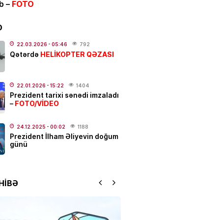
ib –
FOTO
ƏT
alı:
2 avqust, 2026-cı il
D
.2026
- 00:12
1054
22.03.2026
- 05:46
792
HELİKOPTER QƏZASI
Qətərdə
dakı qanlı partlayışda yeni
–
Ad günü keçirilən generalın
22.01.2026
- 15:22
1404
Prezident tarixi sənədi imzaladı
 bəlli oldu
FOTO/VİDEO
–
.2026
- 23:48
2404
24.12.2025
- 00:02
1188
ƏT
Prezident İlham Əliyevin doğum
günü
ycanda sabiq nazir vəfat
FOTO
.2026
- 21:20
924
HİBƏ
qətl törədildi