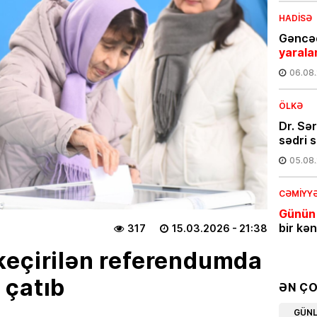
HADISƏ
Gəncəd
yarala
06.08
ÖLKƏ
Dr. Sə
sədri s
05.08
CƏMIYY
Günün
bir kə
317
15.03.2026
- 21:38
05.08
keçirilən referendumda
 çatıb
İQTISAD
ƏN Ç
Azərba
GÜN
məhsul