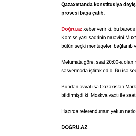
Qazaxıstanda konstitusiya dəyişi
prosesi başa çatıb.
Doğru.az
xəbər verir ki, bu barə
Komissiyası sədrinin müavini Muxt
bütün seçki məntəqələri bağlanıb və
Məlumata görə, saat 20:00-a olan 
səsvermədə iştirak edib. Bu isə seçic
Bundan əvvəl isə Qazaxıstan Mərk
bildirmişdi ki, Moskva vaxtı ilə saat
Hazırda referendumun yekun nəticəl
DOĞRU.AZ