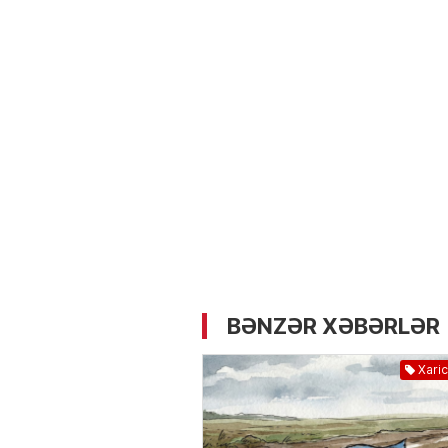
05.05.2026
- 12:14
722
Üz dərisinə necə qulluq e
lazımdır? –
Kosmetoloq S
Məmmədli ilə MÜSAHİBƏ
BƏNZƏR XƏBƏRLƏR
Xaric