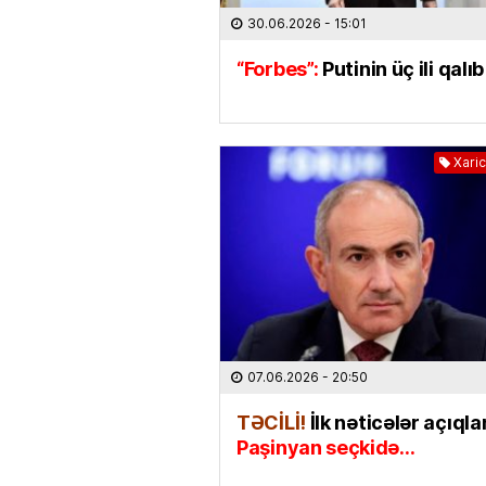
30.06.2026
- 15:01
“Forbes”:
Putinin üç ili qalıb
Xaric
07.06.2026
- 20:50
TƏCİLİ!
İlk nəticələr açıqla
Paşinyan seçkidə…