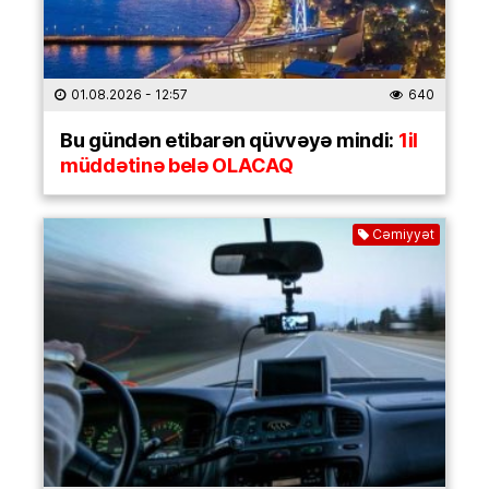
01.08.2026
- 12:57
640
Bu gündən etibarən qüvvəyə mindi:
1il
müddətinə belə OLACAQ
Cəmiyyət