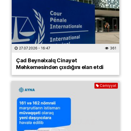
27.07.2026
- 16:47
361
Çad Beynəlxalq Cinayət
Məhkəməsindən çıxdığını elan etdi
Cəmiyyət