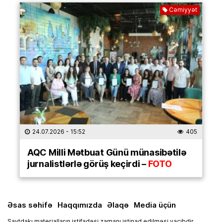
Cəmiyyət
24.07.2026
- 15:52
405
AQC Milli Mətbuat Günü münasibətilə
jurnalistlərlə görüş keçirdi –
FOTO
Əsas səhifə
Haqqımızda
Əlaqə
Media üçün
Saytdakı materialların istifadəsi zamanı istinad edilməsi vacibdir.