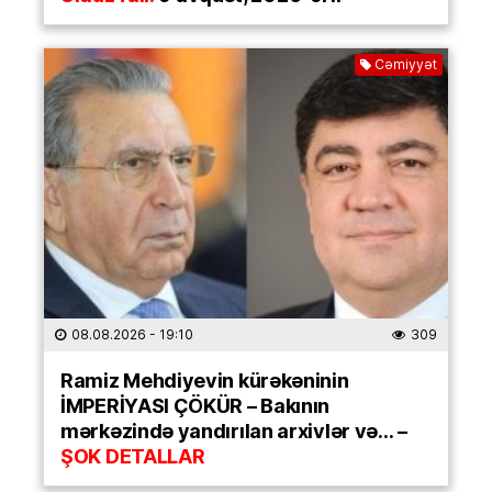
Cəmiyyət
08.08.2026
- 19:10
309
Ramiz Mehdiyevin kürəkəninin
İMPERİYASI ÇÖKÜR – Bakının
mərkəzində yandırılan arxivlər və… –
ŞOK DETALLAR