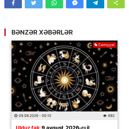
BƏNZƏR XƏBƏRLƏR
Cəmiyyət
09.08.2026
- 00:10
682
Ulduz falı:
9 avqust, 2026-cı il