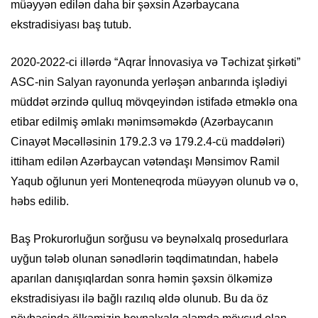
müəyyən edilən daha bir şəxsin Azərbaycana
ekstradisiyası baş tutub.
2020-2022-ci illərdə “Aqrar İnnovasiya və Təchizat şirkəti”
ASC-nin Salyan rayonunda yerləşən anbarında işlədiyi
müddət ərzində qulluq mövqeyindən istifadə etməklə ona
etibar edilmiş əmlakı mənimsəməkdə (Azərbaycanın
Cinayət Məcəlləsinin 179.2.3 və 179.2.4-cü maddələri)
ittiham edilən Azərbaycan vətəndaşı Mənsimov Ramil
Yaqub oğlunun yeri Monteneqroda müəyyən olunub və o,
həbs edilib.
Baş Prokurorluğun sorğusu və beynəlxalq prosedurlara
uyğun tələb olunan sənədlərin təqdimatından, habelə
aparılan danışıqlardan sonra həmin şəxsin ölkəmizə
ekstradisiyası ilə bağlı razılıq əldə olunub. Bu da öz