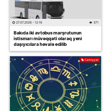
27.07.2026
- 12:19
371
Bakıda iki avtobus marşrutunun
istismarı müvəqqəti olaraq yeni
daşıyıcılara həvalə edilib
Cəmiyyət