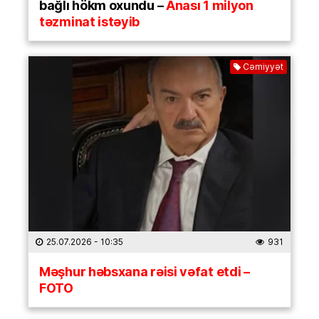
bağlı hökm oxundu –
Anası 1 milyon
təzminat istəyib
Cəmiyyət
25.07.2026
- 10:35
931
Məşhur həbsxana rəisi vəfat etdi –
FOTO