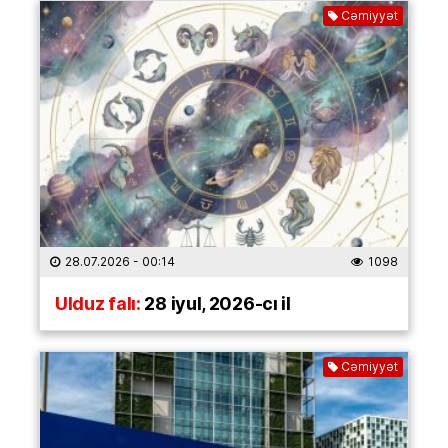
Cəmiyyət
28.07.2026
- 00:14
1098
Ulduz falı:
28 iyul, 2026-cı il
Cəmiyyət