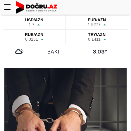
USD/AZN
EUR/AZN
1.7
1.9277
RUB/AZN
TRY/AZN
0.0231
0.1411
BAKI
3.03°