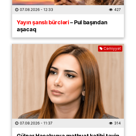
07.08.2026
- 12:33
427
Yayın şanslı bürcləri
– Pul başından
aşacaq
Cəmiyyət
07.08.2026
- 11:37
314
Gülnar Hacalıyeva mətbuat katibi təyin