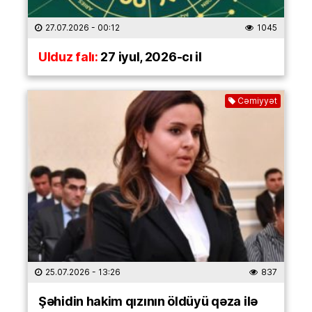
27.07.2026
- 00:12
1045
Ulduz falı:
27 iyul, 2026-cı il
Cəmiyyət
25.07.2026
- 13:26
837
Şəhidin hakim qızının öldüyü qəza ilə