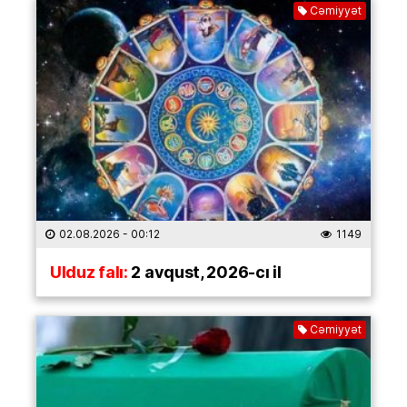
Cəmiyyət
02.08.2026
- 00:12
1149
Ulduz falı:
2 avqust, 2026-cı il
Cəmiyyət