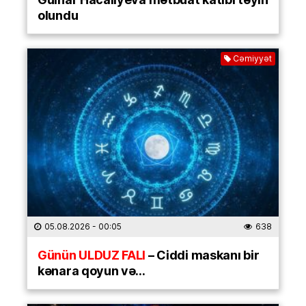
olundu
Cəmiyyət
05.08.2026
- 00:05
638
Günün ULDUZ FALI
– Ciddi maskanı bir
kənara qoyun və…