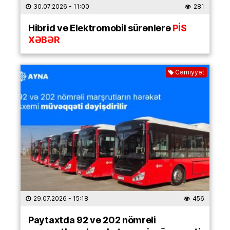
30.07.2026
- 11:00
281
Hibrid və Elektromobil sürənlərə
PİS
XƏBƏR
Cəmiyyət
29.07.2026
- 15:18
456
Paytaxtda 92 və 202 nömrəli