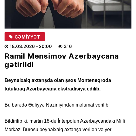
CƏMIYYƏT
18.03.2026
- 20:00
316
Ramil Mənsimov Azərbaycana
gətirildi
Beynəlxalq axtarışda olan şəxs Monteneqroda
tutularaq Azərbaycana ekstradisiya edilib.
Bu barədə Ədliyyə Nazirliyindən məlumat verilib.
Bildirilib ki, martın 18-də İnterpolun Azərbaycandakı Milli
Mərkəzi Bürosu beynəlxalq axtarışa verilən və yeri