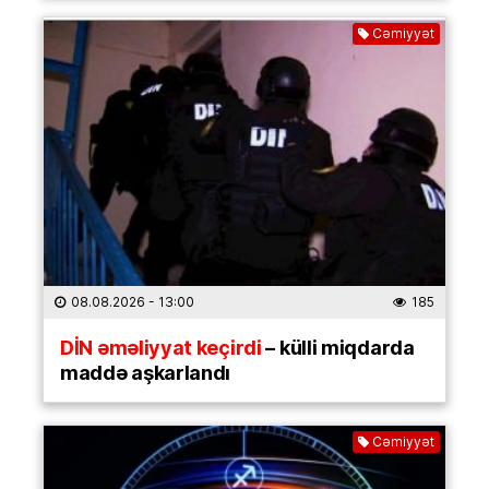
Cəmiyyət
08.08.2026
- 13:00
185
DİN əməliyyat keçirdi
– külli miqdarda
maddə aşkarlandı
Cəmiyyət