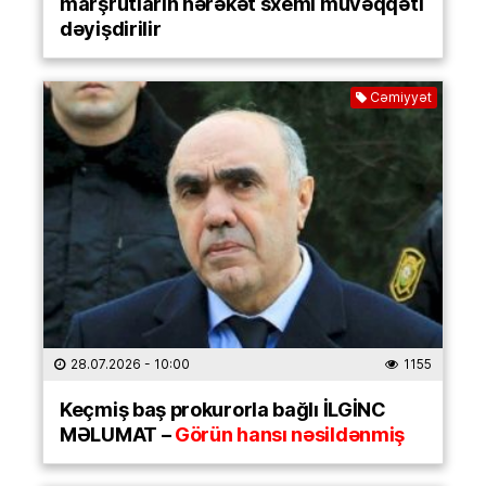
marşrutların hərəkət sxemi müvəqqəti
dəyişdirilir
Cəmiyyət
28.07.2026
- 10:00
1155
Keçmiş baş prokurorla bağlı İLGİNC
MƏLUMAT –
Görün hansı nəsildənmiş