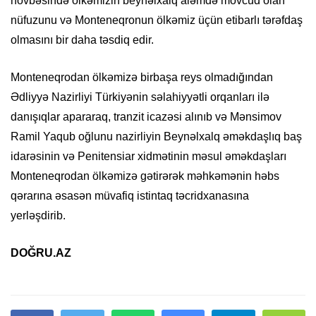
növbəsində ölkəmizin beynəlxalq aləmdə mövcud olan
nüfuzunu və Monteneqronun ölkəmiz üçün etibarlı tərəfdaş
olmasını bir daha təsdiq edir.
Monteneqrodan ölkəmizə birbaşa reys olmadığından
Ədliyyə Nazirliyi Türkiyənin səlahiyyətli orqanları ilə
danışıqlar apararaq, tranzit icazəsi alınıb və Mənsimov
Ramil Yaqub oğlunu nazirliyin Beynəlxalq əməkdaşlıq baş
idarəsinin və Penitensiar xidmətinin məsul əməkdaşları
Monteneqrodan ölkəmizə gətirərək məhkəmənin həbs
qərarına əsasən müvafiq istintaq təcridxanasına
yerləşdirib.
DOĞRU.AZ