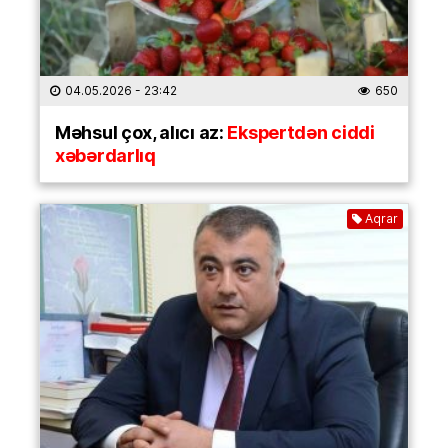
04.05.2026
- 23:42
650
Məhsul çox, alıcı az:
Ekspertdən ciddi
xəbərdarlıq
Aqrar