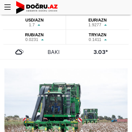
USD/AZN
EUR/AZN
1.7
1.9277
RUB/AZN
TRY/AZN
0.0231
0.1411
BAKI
3.03°