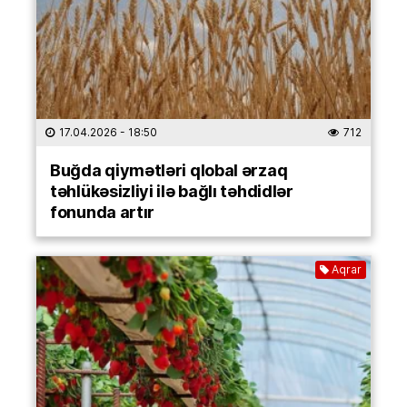
17.04.2026
- 18:50
712
Buğda qiymətləri qlobal ərzaq
təhlükəsizliyi ilə bağlı təhdidlər
fonunda artır
Aqrar