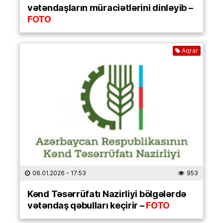
vətəndaşların müraciətlərini dinləyib –
FOTO
Aqrar
06.01.2026
- 17:53
953
Kənd Təsərrüfatı Nazirliyi bölgələrdə
vətəndaş qəbulları keçirir –
FOTO