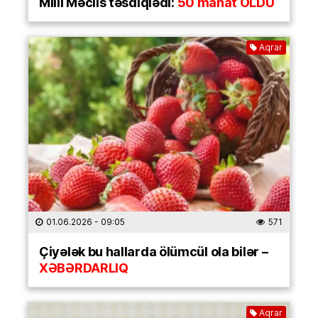
Milli Məclis təsdiqlədi:
50 manat OLDU
Aqrar
01.06.2026
- 09:05
571
Çiyələk bu hallarda ölümcül ola bilər –
XƏBƏRDARLIQ
Aqrar