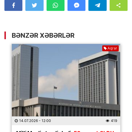
BƏNZƏR XƏBƏRLƏR
Aqrar
14.07.2026
- 12:00
419