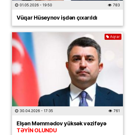
01.05.2026
- 19:50
783
Vüqar Hüseynov işdən çıxarıldı
Aqrar
30.04.2026
- 17:35
761
Elşən Məmmədov yüksək vəzifəyə
TƏYİN OLUNDU