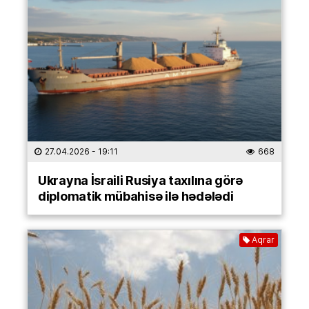
27.04.2026
- 19:11
668
Ukrayna İsraili Rusiya taxılına görə
diplomatik mübahisə ilə hədələdi
Aqrar