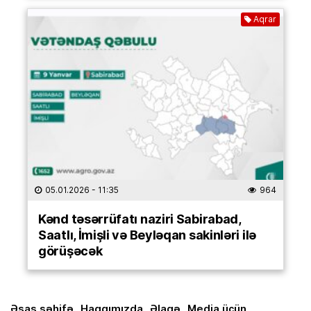
Aqrar
05.01.2026
- 11:35
964
Kənd təsərrüfatı naziri Sabirabad,
Saatlı, İmişli və Beyləqan sakinləri ilə
görüşəcək
Əsas səhifə
Haqqımızda
Əlaqə
Media üçün