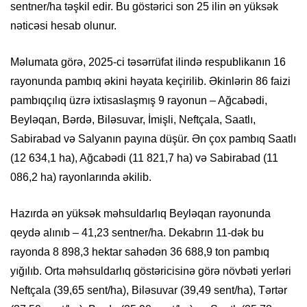
sentner/ha təşkil edir. Bu göstərici son 25 ilin ən yüksək
nəticəsi hesab olunur.
Məlumata görə, 2025-ci təsərrüfat ilində respublikanın 16
rayonunda pambıq əkini həyata keçirilib. Əkinlərin 86 faizi
pambıqçılıq üzrə ixtisaslaşmış 9 rayonun – Ağcabədi,
Beyləqan, Bərdə, Biləsuvar, İmişli, Neftçala, Saatlı,
Sabirabad və Salyanın payına düşür. Ən çox pambıq Saatlı
(12 634,1 ha), Ağcabədi (11 821,7 ha) və Sabirabad (11
086,2 ha) rayonlarında əkilib.
Hazırda ən yüksək məhsuldarlıq Beyləqan rayonunda
qeydə alınıb – 41,23 sentner/ha. Dekabrın 11-dək bu
rayonda 8 898,3 hektar sahədən 36 688,9 ton pambıq
yığılıb. Orta məhsuldarlıq göstəricisinə görə növbəti yerləri
Neftçala (39,65 sent/ha), Biləsuvar (39,49 sent/ha), Tərtər