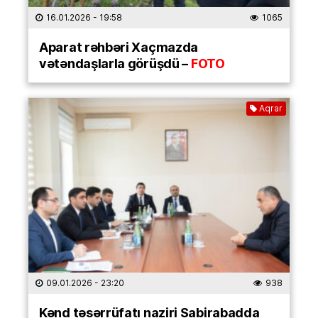
16.01.2026
- 19:58
1065
Aparat rəhbəri Xaçmazda
vətəndaşlarla görüşdü –
FOTO
Aqrar
09.01.2026
- 23:20
938
Kənd təsərrüfatı naziri Sabirabadda