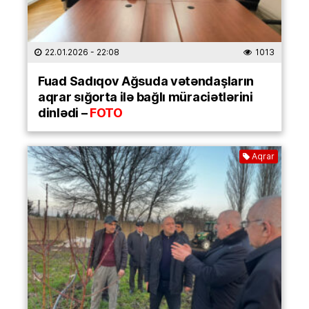
22.01.2026
- 22:08
1013
Fuad Sadıqov Ağsuda vətəndaşların
aqrar sığorta ilə bağlı müraciətlərini
dinlədi –
FOTO
Aqrar