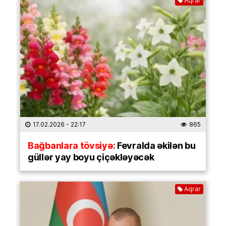
Aqrar
17.02.2026
- 22:17
865
Bağbanlara tövsiyə:
Fevralda əkilən bu
güllər yay boyu çiçəkləyəcək
Aqrar