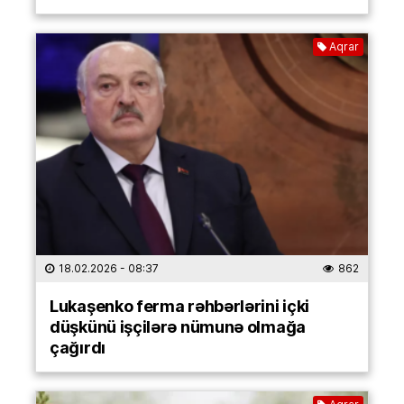
Aqrar
18.02.2026
- 08:37
862
Lukaşenko ferma rəhbərlərini içki
düşkünü işçilərə nümunə olmağa
çağırdı