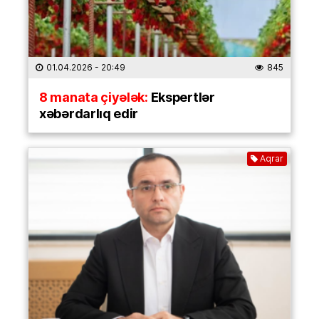
01.04.2026
- 20:49
845
8 manata çiyələk:
Ekspertlər
xəbərdarlıq edir
Aqrar