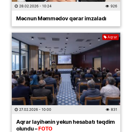
28.02.2026
- 10:24
926
Məcnun Məmmədov qərar imzaladı
Aqrar
27.02.2026
- 10:00
831
Aqrar layihənin yekun hesabatı təqdim
olundu –
FOTO