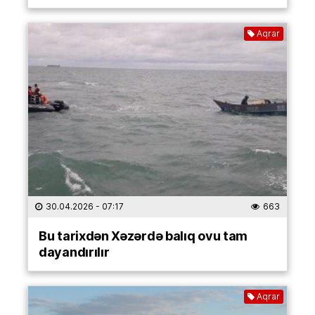
Aqrar
30.04.2026
- 07:17
663
Bu tarixdən Xəzərdə balıq ovu tam
dayandırılır
Aqrar