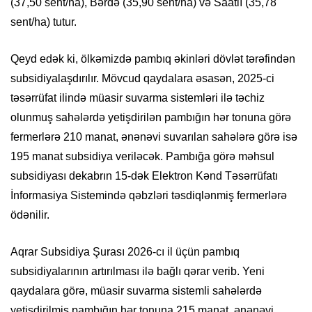
(37,50 sent/ha), Bərdə (35,90 sent/ha) və Saatlı (35,78
sent/ha) tutur.
Qeyd edək ki, ölkəmizdə pambıq əkinləri dövlət tərəfindən
subsidiyalaşdırılır. Mövcud qaydalara əsasən, 2025-ci
təsərrüfat ilində müasir suvarma sistemləri ilə təchiz
olunmuş sahələrdə yetişdirilən pambığın hər tonuna görə
fermerlərə 210 manat, ənənəvi suvarılan sahələrə görə isə
195 manat subsidiya veriləcək. Pambığa görə məhsul
subsidiyası dekabrın 15-dək Elektron Kənd Təsərrüfatı
İnformasiya Sistemində qəbzləri təsdiqlənmiş fermerlərə
ödənilir.
Aqrar Subsidiya Şurası 2026-cı il üçün pambıq
subsidiyalarının artırılması ilə bağlı qərar verib. Yeni
qaydalara görə, müasir suvarma sistemli sahələrdə
yetişdirilmiş pambığın hər tonuna 215 manat, ənənəvi