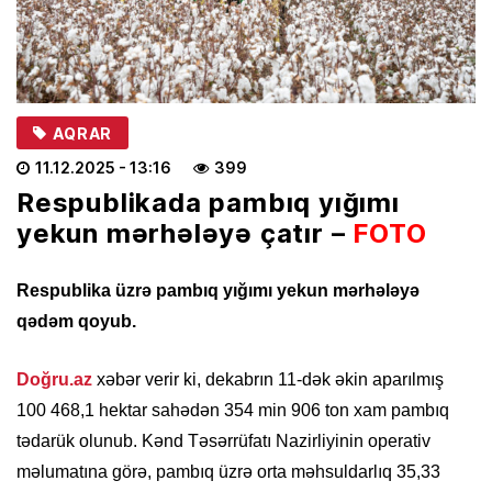
AQRAR
11.12.2025
- 13:16
399
Respublikada pambıq yığımı
yekun mərhələyə çatır –
FOTO
Respublika üzrə pambıq yığımı yekun mərhələyə
qədəm qoyub.
Doğru.az
xəbər verir ki, dekabrın 11-dək əkin aparılmış
100 468,1 hektar sahədən 354 min 906 ton xam pambıq
tədarük olunub. Kənd Təsərrüfatı Nazirliyinin operativ
məlumatına görə, pambıq üzrə orta məhsuldarlıq 35,33