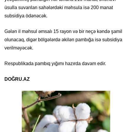
üsulla suvarılan sahələrdəki məhsula isə 200 manat
subsidiya ödənəcək.
Gələn il məhsul əmsalı 15 rayon və bir neçə kəndə şamil
olunacaq, digər bölgələrdə əkilən pambığa isə subsidiya
verilməyəcək.
Respublikada pambıq yığımı hazırda davam edir.
DOĞRU.AZ