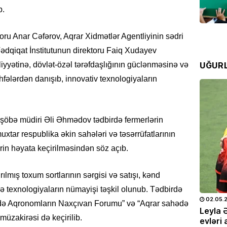
İQTISAD
b.
Tramp 
qazanm
oru Anar Cəfərov, Aqrar Xidmətlər Agentliyinin sədri
04.08
ədqiqat İnstitutunun direktoru Faiq Xudayev
UĞUR
aliyyətinə, dövlət-özəl tərəfdaşlığının güclənməsinə və
ÖLKƏ
öhfələrdən danışıb, innovativ texnologiyaların
8 gün
04.08
şöbə müdiri Əli Əhmədov tədbirdə fermerlərin
ÖLKƏ
xtar respublika əkin sahələri və təsərrüfatlarının
Bu əra
rin həyata keçirilməsindən söz açıb.
04.08
rılmış toxum sortlarının sərgisi və satışı, kənd
İQTISAD
və texnologiyaların nümayişi təşkil olunub. Tədbirdə
Kartda
25.05.2026
- 10:28
713
02.05.
QOYU
ində Aqronomların Naxçıvan Forumu” və “Aqrar sahədə
doğum
Leyla Əliyeva və Alyona Əliyeva
Leyla 
02.08
müzakirəsi də keçirilib.
OTO
Müstəqillik Gününə həsr olunmuş
evləri 