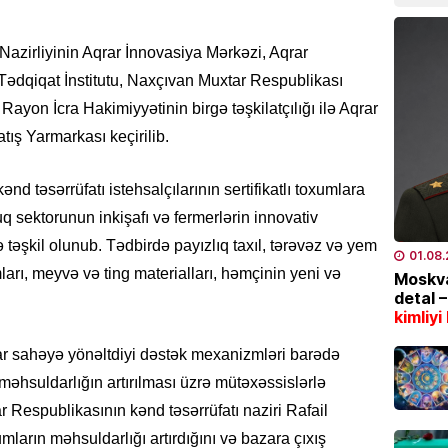
bazarl
yüksəl
azirliyinin Aqrar İnnovasiya Mərkəzi, Aqrar
04.08
-Tədqiqat İnstitutu, Naxçıvan Muxtar Respublikası
Rayon İcra Hakimiyyətinin birgə təşkilatçılığı ilə Aqrar
EKOLOG
tış Yarmarkası keçirilib.
Bu tar
İstilər 
ənd təsərrüfatı istehsalçılarının sertifikatlı toxumlara
04.08
uq sektorunun inkişafı və fermerlərin innovativ
İQTISAD
ə təşkil olunub. Tədbirdə payızlıq taxıl, tərəvəz və yem
01.08
Pensiy
mları, meyvə və ting materialları, həmçinin yeni və
Moskva
detal 
04.08
.
kimliyi
TÜRK DÜ
ar sahəyə yönəltdiyi dəstək mexanizmləri barədə
CASCFE
məhsuldarlığın artırılması üzrə mütəxəssislərlə
daha bi
r Respublikasının kənd təsərrüfatı naziri Rafail
04.08
xumların məhsuldarlığı artırdığını və bazara çıxış