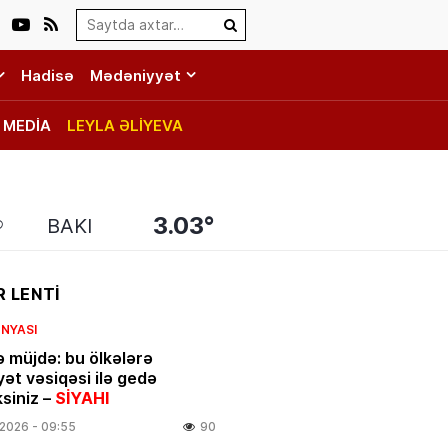
Search…
Hadisə
Mədəniyyət
MEDİA
LEYLA ƏLİYEVA
3.03°
BAKI
 LENTİ
NYASI
ə müjdə: bu ölkələrə
yət vəsiqəsi ilə gedə
ksiniz –
SİYAHI
.2026
- 09:55
90