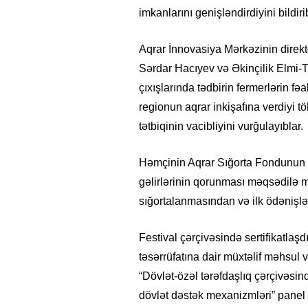
imkanlarını genişləndirdiyini bildiri
Aqrar İnnovasiya Mərkəzinin direkt
Sərdar Hacıyev və Əkinçilik Elmi-T
çıxışlarında tədbirin fermerlərin fə
regionun aqrar inkişafına verdiyi t
tətbiqinin vacibliyini vurğulayıblar.
Həmçinin Aqrar Sığorta Fondunun 
gəlirlərinin qorunması məqsədilə mu
sığortalanmasından və ilk ödənişlə
Festival çərçivəsində sertifikatlaşdı
təsərrüfatına dair müxtəlif məhsul 
15.02.2026
- 18:49
1017
“Dövlət-özəl tərəfdaşlıq çərçivəs
Leyla Əliyeva babasının 
dövlət dəstək mexanizmləri” panel 
gününü belə qeyd etdi –
F