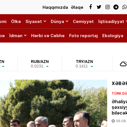
Haqqımızda
Əlaqə
smi
Ölkə
Siyasət
Dünya
Cəmiyyət
İqtisadiyyat
bə
İdman
Hərbi və Cəbhə
Foto reportaj
Ekologiya
ZN
RUB/AZN
TRY/AZN
0.0231
0.1411
XƏBƏR
TÜRK DÜ
Əhaliy
şəxsiy
biləcə
06.08