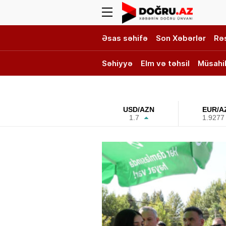
Əsas səhifə
Son Xəbərlər
Rə
Səhiyyə
Elm və təhsil
Müsahi
DOĞRU TV
USD/AZN
EUR/A
1.7
1.9277