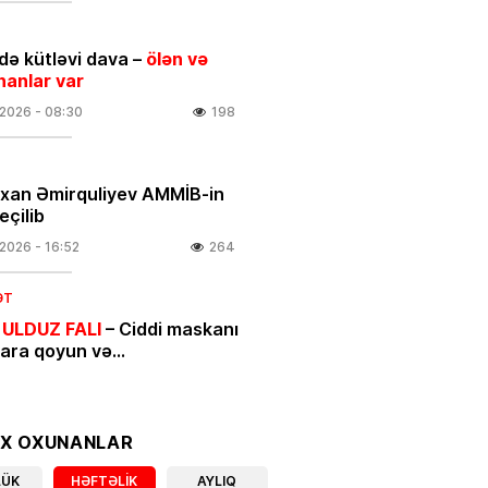
ə kütləvi dava –
ölən və
nanlar var
.2026
- 08:30
198
rxan Əmirquliyev AMMİB-in
eçilib
.2026
- 16:52
264
ƏT
 ULDUZ FALI
– Ciddi maskanı
nara qoyun və…
.2026
- 00:05
440
IYYAT
OX OXUNANLAR
ycan mənşəli qeyri-neft-qaz
LÜK
HƏFTƏLIK
AYLIQ
larının beynəlxalq