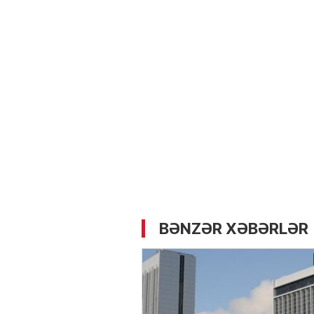
05.05.2026
- 12:14
724
Üz dərisinə necə qulluq e
lazımdır? –
Kosmetoloq S
Məmmədli ilə MÜSAHİBƏ
BƏNZƏR XƏBƏRLƏR