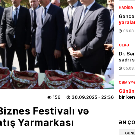
HADISƏ
Gəncəd
yarala
06.08
ÖLKƏ
Dr. Sə
sədri s
05.08
CƏMIYY
Günün
bir kə
156
30.09.2025
- 22:36
05.08
Biznes Festivalı və
tış Yarmarkası
İQTISAD
ƏN Ç
Azərba
GÜN
məhsul