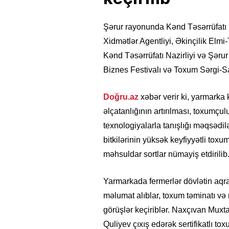
Şərur rayonunda Kənd Təsərrüfatı N
Xidmətlər Agentliyi, Əkinçilik Elmi
Kənd Təsərrüfatı Nazirliyi və Şərur 
Biznes Festivalı və Toxum Sərgi-Sa
Doğru.az
xəbər verir ki, yarmarka k
əlçatanlığının artırılması, toxumçul
texnologiyalarla tanışlığı məqsədil
bitkilərinin yüksək keyfiyyətli toxu
məhsuldar sortlar nümayiş etdirilib
Yarmarkada fermerlər dövlətin aqr
məlumat alıblar, toxum təminatı və 
görüşlər keçiriblər. Naxçıvan Muxta
Quliyev çıxış edərək sertifikatlı to