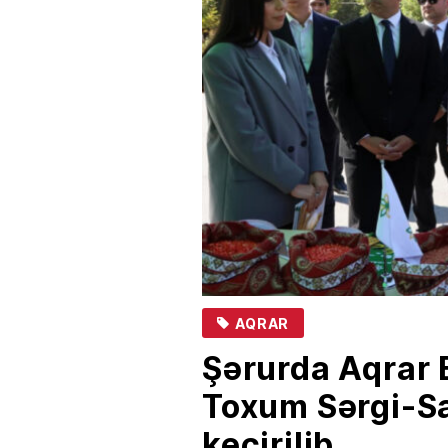
AQRAR
Şərurda Aqrar 
Toxum Sərgi-Sa
keçirilib