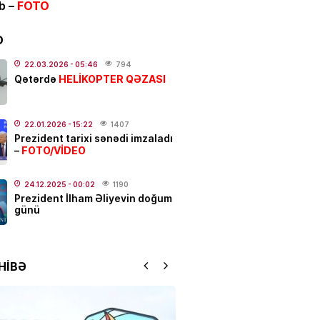
ib –
FOTO
ƏT
alı:
2 avqust, 2026-cı il
D
.2026
- 00:12
1060
22.03.2026
- 05:46
794
HELİKOPTER QƏZASI
Qətərdə
dakı qanlı partlayışda yeni
–
Ad günü keçirilən generalın
22.01.2026
- 15:22
1407
Prezident tarixi sənədi imzaladı
 bəlli oldu
FOTO/VİDEO
–
.2026
- 23:48
2418
24.12.2025
- 00:02
1190
ƏT
Prezident İlham Əliyevin doğum
günü
ycanda sabiq nazir vəfat
FOTO
.2026
- 21:20
931
HİBƏ
qətl törədildi