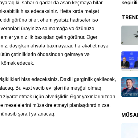
konserti izləyiblər –
FOTO
keçiril
CƏMIYY
mayaraq ki, səhər o qədər də asan keçməyə bilər.
Azərba
-sabitlik hiss edəcəksiniz. Hətta xırda məişət
etdi –
TREN
iddi görünə bilər, əhəmiyyətsiz hadisələr isə
01.08
baş verənləri ürəyinizə salmamağa və özünüzə
blemlər yalnız ilk baxışdan çətin görünür. Əgər
HADISƏ
iz, dəyişkən əhvala baxmayaraq hərəkət etməyə
Bakıda 
bütün çətinliklərin öhdəsindən gəlməyə və
01.08
ğa kömək edəcək.
MAQAZI
klikləri hiss edəcəksiniz. Daxili gərginlik çəkiləcək,
Repçi 
İDDİA
lacaq. Bu vaxt vacib ev işləri ilə məşğul olmaq,
01.08
 ziyarət etmək üçün əlverişlidir. Əgər yaxınlarınızdan
ilə məsələlərini müzakirə etməyi planlaşdırırdınızsa,
MƏDƏNI
ünasib şərait yaranacaq.
MÜSA
Sözün
Həsən
01.08