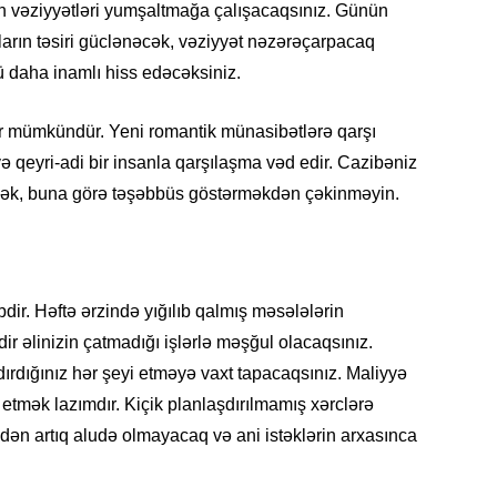
31.07.
 vəziyyətləri yumşaltmağa çalışacaqsınız. Günün
ların təsiri güclənəcək, vəziyyət nəzərəçarpacaq
ELM VƏ 
 daha inamlı hiss edəcəksiniz.
“Xaric
seçərk
diqqət 
ər mümkündür. Yeni romantik münasibətlərə qarşı
ə qeyri-adi bir insanla qarşılaşma vəd edir. Cazibəniz
30.07
dəcək, buna görə təşəbbüs göstərməkdən çəkinməyin.
İQTISAD
İxraca
rəsmilə
kompen
dir. Həftə ərzində yığılıb qalmış məsələlərin
30.07
 əlinizin çatmadığı işlərlə məşğul olacaqsınız.
ırdığınız hər şeyi etməyə vaxt tapacaqsınız. Maliyyə
CƏMIYY
Hibrid
 etmək lazımdır. Kiçik planlaşdırılmamış xərclərə
XƏBƏ
dən artıq aludə olmayacaq və ani istəklərin arxasınca
30.07