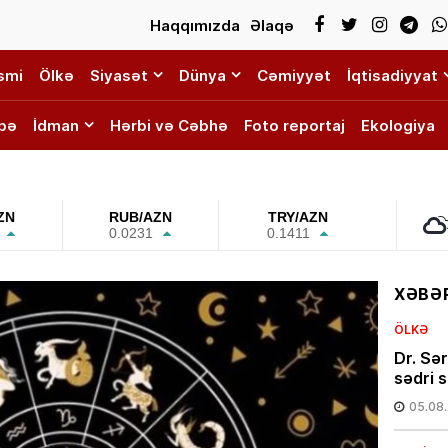
Haqqımızda
Əlaqə
smi
Ölkə
Siyasət
Dünya
Cəmiyyət
İqtisadiyyat
bə
İdman
Hərbi və Cəbhə
Foto reportaj
Ekologiya
ZN
RUB/AZN
TRY/AZN
0.0231
0.1411
XƏBƏR
ÖLKƏ
Dr. Sə
sədri s
05.08