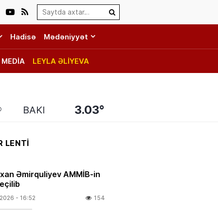
Search…
Hadisə
Mədəniyyət
MEDİA
LEYLA ƏLİYEVA
3.03°
BAKI
 LENTİ
rxan Əmirquliyev AMMİB-in
eçilib
.2026
- 16:52
154