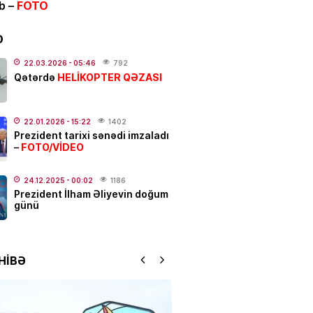
ib –
FOTO
ƏT
ycanda sabiq nazir vəfat
FOTO
D
.2026
- 21:20
918
22.03.2026
- 05:46
792
HELİKOPTER QƏZASI
Qətərdə
qətl törədildi
22.01.2026
- 15:22
1402
.2026
- 17:01
189
Prezident tarixi sənədi imzaladı
FOTO/VİDEO
–
N
Elşad Xose vəfat edib? –
24.12.2025
- 00:02
1186
Prezident İlham Əliyevin doğum
günü
.2026
- 16:15
769
YYƏT
HİBƏ
 susduğu gün:
Nəriman
zadə…
.2026
- 13:00
160