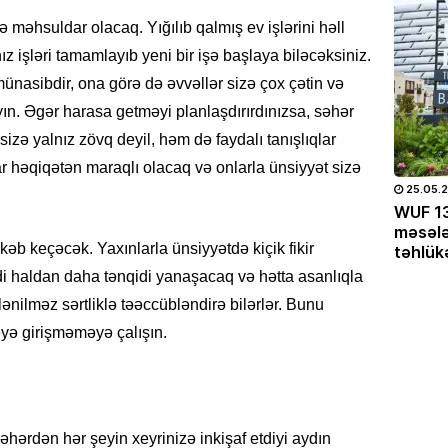
 məhsuldar olacaq. Yığılıb qalmış ev işlərini həll
CƏMIYY
ız işləri tamamlayıb yeni bir işə başlaya biləcəksiniz.
Bu gün
1il mü
ünasibdir, ona görə də əvvəllər sizə çox çətin və
01.08
n. Əgər harasa getməyi planlaşdırırdınızsa, səhər
sizə yalnız zövq deyil, həm də faydalı tanışlıqlar
SON XƏ
ar həqiqətən maraqlı olacaq və onlarla ünsiyyət sizə
Vaqif 
03.06.2026
- 14:56
454
25.05.
vəzifə
tmək
İqlim dəyişirsə, aqrar strategiya da
WUF 13
əma
dəyişməlidir
məsələ
01.08
kəb keçəcək. Yaxınlarla ünsiyyətdə kiçik fikir
təhlük
 adi haldan daha tənqidi yanaşacaq və hətta asanlıqla
SON XƏ
zlənilməz sərtliklə təəccübləndirə bilərlər. Bunu
Azərba
ə girişməməyə çalışın.
01.08
MƏDƏNI
Nərima
Səhərdən hər şeyin xeyrinizə inkişaf etdiyi aydın
01.08