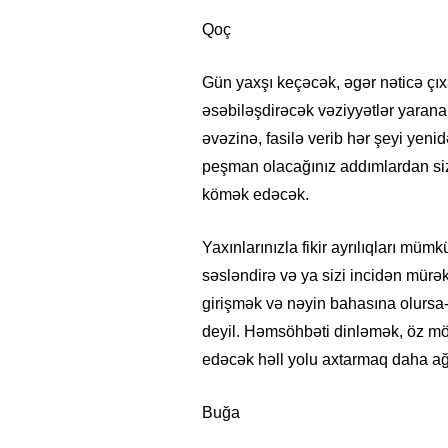
Qoç
Gün yaxşı keçəcək, əgər nəticə çı
əsəbiləşdirəcək vəziyyətlər yaran
əvəzinə, fasilə verib hər şeyi ye
peşman olacağınız addımlardan si
kömək edəcək.
Yaxınlarınızla fikir ayrılıqları müm
səsləndirə və ya sizi incidən mür
girişmək və nəyin bahasına olursa
deyil. Həmsöhbəti dinləmək, öz mö
edəcək həll yolu axtarmaq daha ağı
Buğa