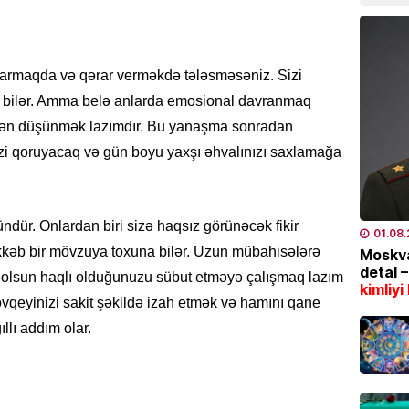
04.08
TÜRK DÜ
xarmaqda və qərar verməkdə tələsməsəniz. Sizi
CASCFE
a bilər. Amma belə anlarda emosional davranmaq
daha bi
nidən düşünmək lazımdır. Bu yanaşma sonradan
04.08
zi qoruyacaq və gün boyu yaxşı əhvalınızı saxlamağa
İQTISAD
Tramp 
qazanm
kündür. Onlardan biri sizə haqsız görünəcək fikir
01.08
04.08
əkkəb bir mövzuya toxuna bilər. Uzun mübahisələrə
Moskva
detal 
-olsun haqlı olduğunuzu sübut etməyə çalışmaq lazım
kimliyi
ÖLKƏ
vqeyinizi sakit şəkildə izah etmək və hamını qane
8 gün
llı addım olar.
04.08
ÖLKƏ