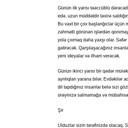
Günün ilk yarısı təəccüblü dərəcədə
edə, uzun müddətdir təxirə saldığın
Bu vaxt bir çox başlanğıclar üçün m
zəhmətli görünən işlərdən qorxmayı
yola çıxmaq daha yaxşı olar. Səfər 
gətirəcək. Qarşılaşacağınız insanl
05.05.2026
- 12:14
720
yeni ideyalar və ilham verəcək.
Üz dərisinə necə qulluq e
lazımdır? –
Kosmetoloq S
Günün ikinci yarısı bir qədər mürək
Məmmədli ilə MÜSAHİBƏ
ayrılıqları yarana bilər. Evdəkilər
dil tapdığınız insanlar belə sizi gö
ürəyinizə salmamağa və mübahisəy
Şir
Ulduzlar sizin tərəfinizdə olacaq. 