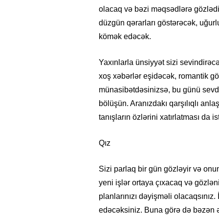
olacaq və bəzi məqsədlərə gözlədiy
düzgün qərarları göstərəcək, uğurl
kömək edəcək.
Yaxınlarla ünsiyyət sizi sevindirəc
xoş xəbərlər eşidəcək, romantik g
münasibətdəsinizsə, bu günü sevdiyi
bölüşün. Aranızdakı qarşılıqlı an
tanışların özlərini xatırlatması da is
Qız
Sizi parlaq bir gün gözləyir və onun
yeni işlər ortaya çıxacaq və gözlə
planlarınızı dəyişməli olacaqsınız. 
edəcəksiniz. Buna görə də bəzən ə