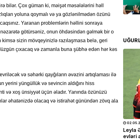
Bu əra
tirə bilər. Çox güman ki, məişət məsələlərini həll
04.08
azlıqları yoluna qoymalı və ya gözlənilmədən özünü
acaqsınız. Yaranan problemlərin həllini sonraya
İQTISAD
z nəzarətə götürsəniz, onun öhdəsindən gəlmək bir o
Kartda
UĞUR
QOYU
 kimsə sizin mövqeyinizlə razılaşmasa belə, geri
z düzgün çıxacaq və zamanla buna şübhə edən hər kəs
02.08
CƏMIYY
Ulduz f
evriləcək və səhərki qayğıların əvəzini artıqlaması ilə
02.08
un yerini yüngüllük və sevincin aldığını hiss
inti və xoş ünsiyyət üçün əladır. Yanında özünüzü
DÜNYA
anlar əhatənizdə olacaq və istirahət günündən zövq ala
Moskva
detal 
kimliyi
25.05.2026
- 10:28
708
02.05.
01.08
doğum
Leyla Əliyeva və Alyona Əliyeva
Leyla 
OTO
Müstəqillik Gününə həsr olunmuş
evləri 