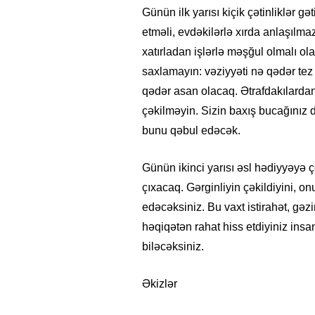
Günün ilk yarısı kiçik çətinliklər gə
etməli, evdəkilərlə xırda anlaşılm
xatırladan işlərlə məşğul olmalı ol
saxlamayın: vəziyyəti nə qədər te
qədər asan olacaq. Ətrafdakılardan
çəkilməyin. Sizin baxış bucağını
bunu qəbul edəcək.
Günün ikinci yarısı əsl hədiyyəyə ç
çıxacaq. Gərginliyin çəkildiyini, on
edəcəksiniz. Bu vaxt istirahət, gəz
həqiqətən rahat hiss etdiyiniz ins
biləcəksiniz.
15.02.2026
- 18:49
1014
Əkizlər
Leyla Əliyeva babasının 
gününü belə qeyd etdi –
F