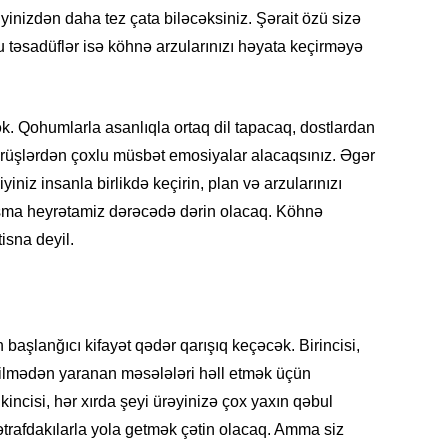
inizdən daha tez çata biləcəksiniz. Şərait özü sizə
MEDİA
u təsadüflər isə köhnə arzularınızı həyata keçirməyə
“Ganjav
bayram
31.07.
ək. Qohumlarla asanlıqla ortaq dil tapacaq, dostlardan
örüşlərdən çoxlu müsbət emosiyalar alacaqsınız. Əgər
İDMAN
niz insanla birlikdə keçirin, plan və arzularınızı
Salah 
laşma heyrətamiz dərəcədə dərin olacaq. Köhnə
31.07.
tisna deyil.
EKOLOG
Yağış 
31.07.
 başlanğıcı kifayət qədər qarışıq keçəcək. Birincisi,
nilmədən yaranan məsələləri həll etmək üçün
DÜNYA
İki ölkə
İkincisi, hər xırda şeyi ürəyinizə çox yaxın qəbul
olundu
trafdakılarla yola getmək çətin olacaq. Amma siz