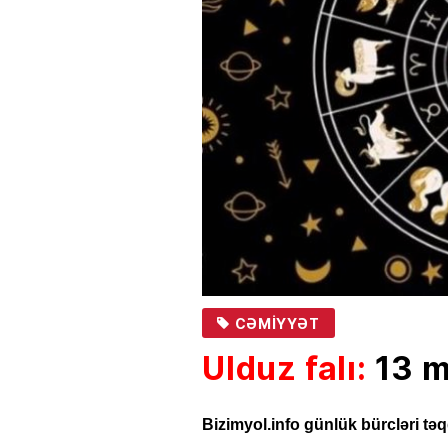
CƏMIYYƏT
Ulduz falı:
13 m
Bizimyol.info günlük bürcləri təq