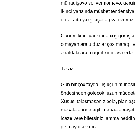
münaqişəyə yol verməməyə, gərgin
ikinci yarısında müsbət tendensiya
dərəcədə yaxşılaşacaq və özünüzü
Günün ikinci yarısında xoş görüşl
olmayanlara ulduzlar çox maraqlı v
ətrafdakılara maqnit kimi təsir e
Tərəzi
Gün bir çox faydalı iş üçün münasib
öhdəsindən gələcək, uzun müddətdir
Xüsusi tələsməsəniz belə, planlaşd
məsələlərində ağıllı qənaətə riayət
icazə verə bilərsiniz, amma həddin
getməyəcəksiniz.