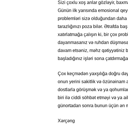
Sizi çoxlu xoş anlar gözləyir, bax
Günün ilk yarısında emosional qeyri
problemləri sizə olduğundan daha c
tarazlığınızı poza bilər. Ətrafda 
xatırlatmağa çalışın ki, bir çox pro
dayanmasanız və ruhdan düşməsən
davam etsəniz, məhz qətiyyətiniz 
başladığınız işləri sona çatdırma
Çox keçmədən yaxşılığa doğru dəyişi
onun yerini sakitlik və özünəinam a
dostlarla görüşmək və ya qohumları
biri ilə ciddi söhbət etməyi və ya a
günortadan sonra bunun üçün ən m
Xərçəng