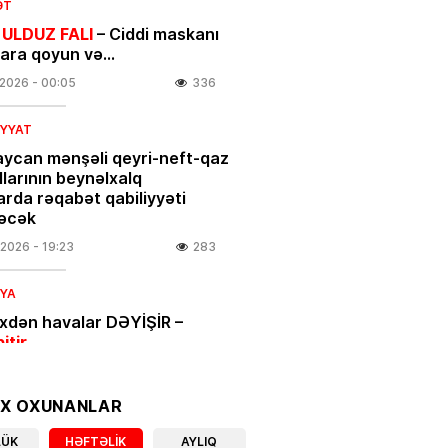
ƏT
 ULDUZ FALI
– Ciddi maskanı
nara qoyun və…
.2026
- 00:05
336
IYYAT
ycan mənşəli qeyri-neft-qaz
larının beynəlxalq
arda rəqabət qabiliyyəti
əcək
.2026
- 19:23
283
IYA
ixdən havalar DƏYİŞİR –
bitir
.2026
- 18:00
352
OX OXUNANLAR
IYYAT
LÜK
HƏFTƏLIK
AYLIQ
açılar üçün vacib xəbər