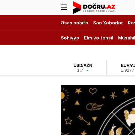
Əsas səhifə
Son Xəbərlər
Rə
Səhiyyə
Elm və təhsil
Müsahi
DOĞRU TV
USD/AZN
EUR/A
1.7
1.9277