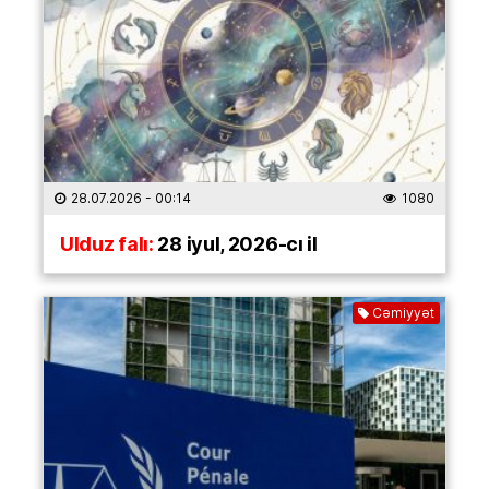
28.07.2026
- 00:14
1080
Ulduz falı:
28 iyul, 2026-cı il
Cəmiyyət