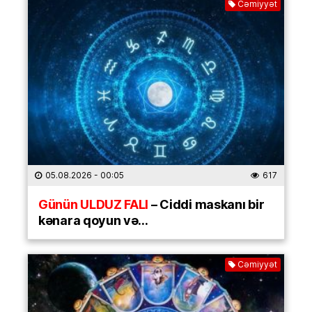
Cəmiyyət
05.08.2026
- 00:05
617
Günün ULDUZ FALI
– Ciddi maskanı bir
kənara qoyun və…
Cəmiyyət