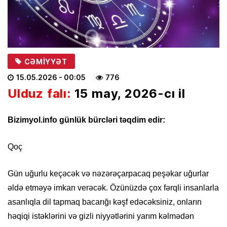
CƏMIYYƏT
15.05.2026
- 00:05
776
Ulduz falı:
15 may, 2026-cı il
Bizimyol.info günlük bürcləri təqdim edir:
Qoç
Gün uğurlu keçəcək və nəzərəçarpacaq peşəkar uğurlar
əldə etməyə imkan verəcək. Özünüzdə çox fərqli insanlarla
asanlıqla dil tapmaq bacarığı kəşf edəcəksiniz, onların
həqiqi istəklərini və gizli niyyətlərini yarım kəlmədən