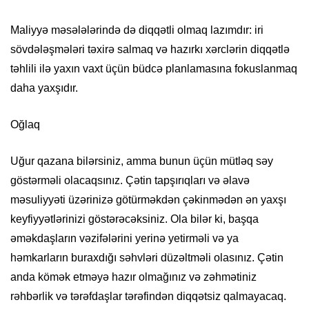
Maliyyə məsələlərində də diqqətli olmaq lazımdır: iri
sövdələşmələri təxirə salmaq və hazırkı xərclərin diqqətlə
təhlili ilə yaxın vaxt üçün büdcə planlamasına fokuslanmaq
daha yaxşıdır.
Oğlaq
Uğur qazana bilərsiniz, amma bunun üçün mütləq səy
göstərməli olacaqsınız. Çətin tapşırıqları və əlavə
məsuliyyəti üzərinizə götürməkdən çəkinmədən ən yaxşı
keyfiyyətlərinizi göstərəcəksiniz. Ola bilər ki, başqa
əməkdaşların vəzifələrini yerinə yetirməli və ya
həmkarların buraxdığı səhvləri düzəltməli olasınız. Çətin
anda kömək etməyə hazır olmağınız və zəhmətiniz
rəhbərlik və tərəfdaşlar tərəfindən diqqətsiz qalmayacaq.