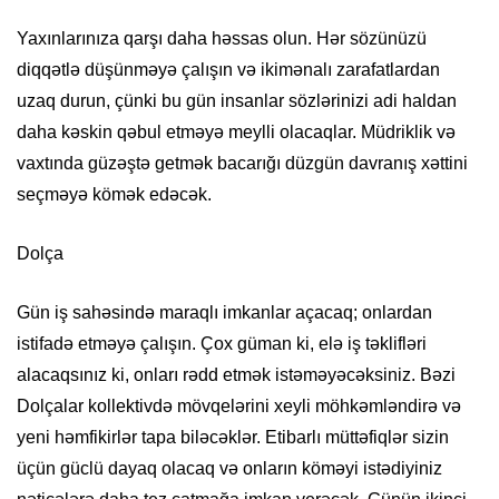
Yaxınlarınıza qarşı daha həssas olun. Hər sözünüzü
diqqətlə düşünməyə çalışın və ikimənalı zarafatlardan
uzaq durun, çünki bu gün insanlar sözlərinizi adi haldan
daha kəskin qəbul etməyə meylli olacaqlar. Müdriklik və
vaxtında güzəştə getmək bacarığı düzgün davranış xəttini
seçməyə kömək edəcək.
Dolça
Gün iş sahəsində maraqlı imkanlar açacaq; onlardan
istifadə etməyə çalışın. Çox güman ki, elə iş təklifləri
alacaqsınız ki, onları rədd etmək istəməyəcəksiniz. Bəzi
Dolçalar kollektivdə mövqelərini xeyli möhkəmləndirə və
yeni həmfikirlər tapa biləcəklər. Etibarlı müttəfiqlər sizin
üçün güclü dayaq olacaq və onların köməyi istədiyiniz