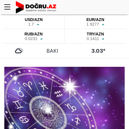
USD/AZN
EUR/AZN
1.7
1.9277
RUB/AZN
TRY/AZN
0.0231
0.1411
BAKI
3.03°