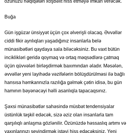
özünüzü həqiqətən xoşbəxt hiss etməyə imkan verəcək.
Buğa
Gün işgüzar ünsiyyət üçün çox əlverişli olacaq. Əvvəllər
ciddi fikir ayrılıqları yaşadığınız insanlarla belə
münasibətləri qaydaya sala biləcəksiniz. Bu vaxt bütün
inciklikləri geridə qoymaq və ortaq məqsədlərə çatmaq
üçün qüvvələri birləşdirmək baxımından əladır. Məsələn,
əvvəllər yeni layihədə vəzifələrin bölüşdürülməsi ilə bağlı
hansısa həmkarınızla razılığa gəlmək çətin idisə, bu gün
hamının bəyənəcəyi həlli asanlıqla tapacaqsınız.
Şəxsi münasibətlər sahəsində müsbət tendensiyalar
üstünlük təşkil edəcək, sizə əziz olan insanlarla tam
qarşılıqlı anlaşma gözlənilir. Özünüzdə həssaslıq artımı və
yaxınlarınızı sevindirmək istəyi hiss edəcəksiniz. Yeni