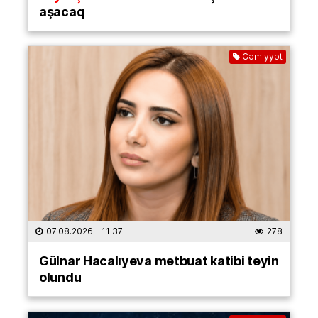
aşacaq
Cəmiyyət
07.08.2026
- 11:37
278
Gülnar Hacalıyeva mətbuat katibi təyin
olundu