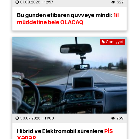
01.08.2026
- 12:57
622
Bu gündən etibarən qüvvəyə mindi:
1il
müddətinə belə OLACAQ
Cəmiyyət
30.07.2026
- 11:00
269
Hibrid və Elektromobil sürənlərə
PİS
XƏBƏR