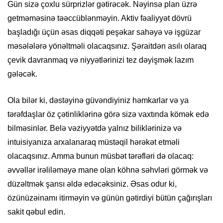
Gün sizə çoxlu sürprizlər gətirəcək. Nəyinsə plan üzrə
getməməsinə təəccüblənməyin. Aktiv fəaliyyət dövrü
başladığı üçün əsas diqqəti peşəkar sahəyə və işgüzar
məsələlərə yönəltməli olacaqsınız. Şəraitdən asılı olaraq
çevik davranmaq və niyyətlərinizi tez dəyişmək lazım
gələcək.
Ola bilər ki, dəstəyinə güvəndiyiniz həmkarlar və ya
tərəfdaşlar öz çətinliklərinə görə sizə vaxtında kömək edə
bilməsinlər. Belə vəziyyətdə yalnız biliklərinizə və
intuisiyanıza arxalanaraq müstəqil hərəkət etməli
olacaqsınız. Amma bunun müsbət tərəfləri də olacaq:
əvvəllər irəliləməyə mane olan köhnə səhvləri görmək və
düzəltmək şansı əldə edəcəksiniz. Əsas odur ki,
özünüzəinamı itirməyin və günün gətirdiyi bütün çağırışları
sakit qəbul edin.