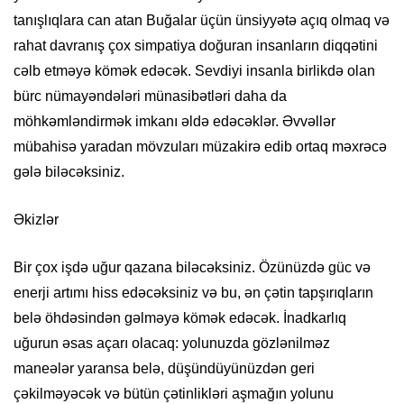
tanışlıqlara can atan Buğalar üçün ünsiyyətə açıq olmaq və
rahat davranış çox simpatiya doğuran insanların diqqətini
cəlb etməyə kömək edəcək. Sevdiyi insanla birlikdə olan
bürc nümayəndələri münasibətləri daha da
möhkəmləndirmək imkanı əldə edəcəklər. Əvvəllər
mübahisə yaradan mövzuları müzakirə edib ortaq məxrəcə
gələ biləcəksiniz.
Əkizlər
Bir çox işdə uğur qazana biləcəksiniz. Özünüzdə güc və
enerji artımı hiss edəcəksiniz və bu, ən çətin tapşırıqların
belə öhdəsindən gəlməyə kömək edəcək. İnadkarlıq
uğurun əsas açarı olacaq: yolunuzda gözlənilməz
maneələr yaransa belə, düşündüyünüzdən geri
çəkilməyəcək və bütün çətinlikləri aşmağın yolunu