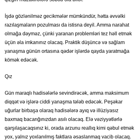
İşdə gözlənilməz gecikmələr mümkündür, hətta əvvəlki
razılaşmaların pozulması da istisna deyil. Amma narahat
olmağa dəyməz, çünki yaranan problemləri tez həll etmək
üçün əla imkanınız olacaq. Praktik düşüncə və sağlam
yanaşma günün ortasına qədər işlərdə qayda yaratmağa
kömək edəcək.
Qız
Gün maraqlı hadisələrlə sevindirəcək, amma maksimum
diqqət və işlərə ciddi yanaşma tələb edəcək. Peşəkar
uğurlar birbaşa olaraq hadisələrə ayıq və illüziyasız
baxmaq bacarığınızdan asılı olacaq. Elə vəziyyətlərlə
qarşılaşacaqsınız ki, orada arzunu reallıq kimi qəbul etmək
yox, yalnız yoxlanılmış faktlara əsaslanmaq vacib olacaq.