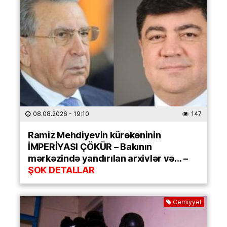
08.08.2026
- 19:10
147
Ramiz Mehdiyevin kürəkəninin
İMPERİYASI ÇÖKÜR – Bakının
mərkəzində yandırılan arxivlər və… –
ŞOK DETALLAR
Cəmiyyət