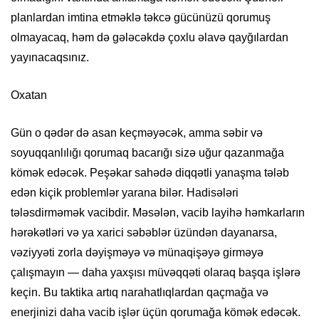
planlardan imtina etməklə təkcə gücünüzü qorumuş
olmayacaq, həm də gələcəkdə çoxlu əlavə qayğılardan
yayınacaqsınız.
Oxatan
Gün o qədər də asan keçməyəcək, amma səbir və
soyuqqanlılığı qorumaq bacarığı sizə uğur qazanmağa
kömək edəcək. Peşəkar sahədə diqqətli yanaşma tələb
edən kiçik problemlər yarana bilər. Hadisələri
tələsdirməmək vacibdir. Məsələn, vacib layihə həmkarların
hərəkətləri və ya xarici səbəblər üzündən dayanarsa,
vəziyyəti zorla dəyişməyə və münaqişəyə girməyə
çalışmayın — daha yaxşısı müvəqqəti olaraq başqa işlərə
keçin. Bu taktika artıq narahatlıqlardan qaçmağa və
enerjinizi daha vacib işlər üçün qorumağa kömək edəcək.