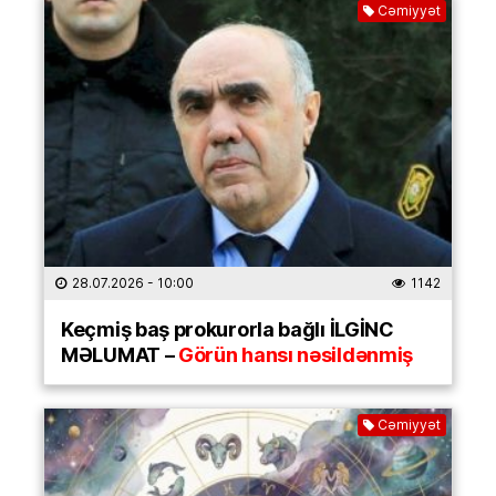
Cəmiyyət
28.07.2026
- 10:00
1142
Keçmiş baş prokurorla bağlı İLGİNC
MƏLUMAT –
Görün hansı nəsildənmiş
Cəmiyyət