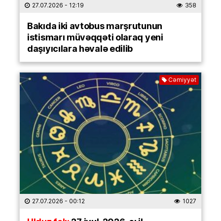
27.07.2026
- 12:19
358
Bakıda iki avtobus marşrutunun
istismarı müvəqqəti olaraq yeni
daşıyıcılara həvalə edilib
Cəmiyyət
27.07.2026
- 00:12
1027