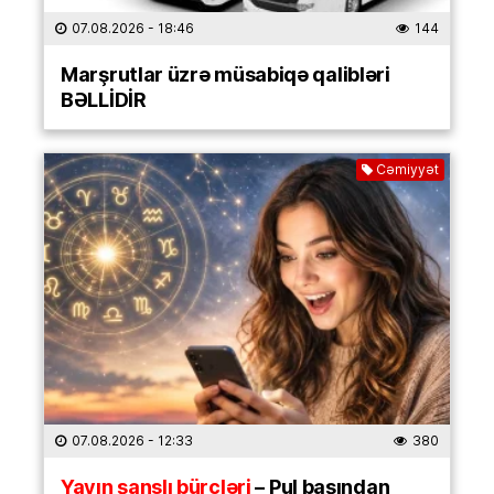
07.08.2026
- 18:46
144
Marşrutlar üzrə müsabiqə qalibləri
BƏLLİDİR
Cəmiyyət
07.08.2026
- 12:33
380
Yayın şanslı bürcləri
– Pul başından