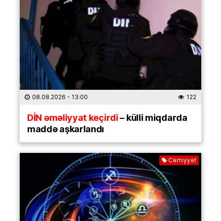
08.08.2026
- 13:00
122
DİN əməliyyat keçirdi
– külli miqdarda
maddə aşkarlandı
Cəmiyyət