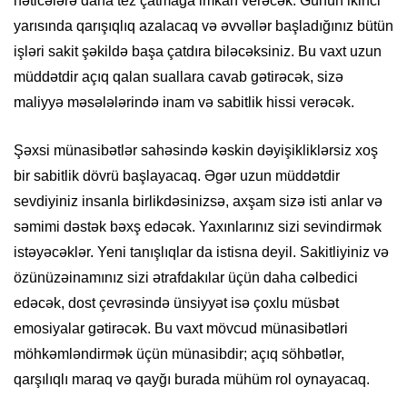
nəticələrə daha tez çatmağa imkan verəcək. Günün ikinci
yarısında qarışıqlıq azalacaq və əvvəllər başladığınız bütün
işləri sakit şəkildə başa çatdıra biləcəksiniz. Bu vaxt uzun
müddətdir açıq qalan suallara cavab gətirəcək, sizə
maliyyə məsələlərində inam və sabitlik hissi verəcək.
Şəxsi münasibətlər sahəsində kəskin dəyişikliklərsiz xoş
bir sabitlik dövrü başlayacaq. Əgər uzun müddətdir
sevdiyiniz insanla birlikdəsinizsə, axşam sizə isti anlar və
səmimi dəstək bəxş edəcək. Yaxınlarınız sizi sevindirmək
istəyəcəklər. Yeni tanışlıqlar da istisna deyil. Sakitliyiniz və
özünüzəinamınız sizi ətrafdakılar üçün daha cəlbedici
edəcək, dost çevrəsində ünsiyyət isə çoxlu müsbət
emosiyalar gətirəcək. Bu vaxt mövcud münasibətləri
möhkəmləndirmək üçün münasibdir; açıq söhbətlər,
qarşılıqlı maraq və qayğı burada mühüm rol oynayacaq.