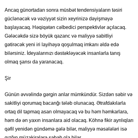
Ancaq günortadan sonra müsbət tendensiyaların təsiri
güclənəcək və vəziyyət sizin xeyrinizə dəyişməyə
başlayacaq. Həqiqətən cəlbedici perspektivlər açılacaq.
Gələcəkdə sizə böyük qazanc və maliyyə sabitliyi
gətirəcək yeni iri layihəyə qoşulmaq imkanı əldə edə
bilərsiniz. İdeyalarınızı dəstəkləyəcək insanlarla tanış
olmaq şansı da yaranacaq.
Şir
Günün əvvəlində gərgin anlar mümkündür. Sizdən səbir və
sakitliyi qorumaq bacarığı tələb olunacaq. Ətrafdakılarla
ortaq dil tapmaq asan olmayacaq və bu həm həmkarlara,
həm də ən yaxın insanlara aid olacaq. Köhnə fikir ayrılıqları
qəfil yenidən gündəmə gələ bilər, maliyyə məsələləri isə
qızğın müzakirələrə səbəb ola bilər.