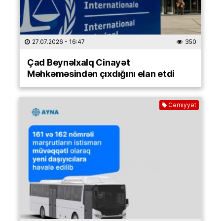
27.07.2026
- 16:47
350
Çad Beynəlxalq Cinayət
Məhkəməsindən çıxdığını elan etdi
Cəmiyyət