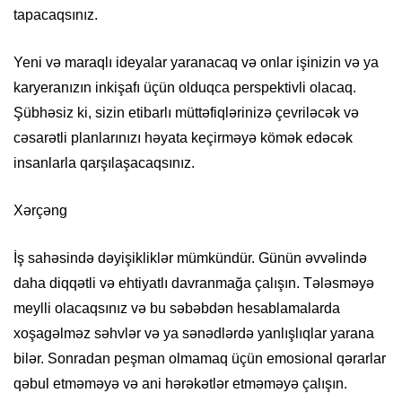
tapacaqsınız.
Yeni və maraqlı ideyalar yaranacaq və onlar işinizin və ya
karyeranızın inkişafı üçün olduqca perspektivli olacaq.
Şübhəsiz ki, sizin etibarlı müttəfiqlərinizə çevriləcək və
cəsarətli planlarınızı həyata keçirməyə kömək edəcək
insanlarla qarşılaşacaqsınız.
Xərçəng
İş sahəsində dəyişikliklər mümkündür. Günün əvvəlində
daha diqqətli və ehtiyatlı davranmağa çalışın. Tələsməyə
meylli olacaqsınız və bu səbəbdən hesablamalarda
xoşagəlməz səhvlər və ya sənədlərdə yanlışlıqlar yarana
bilər. Sonradan peşman olmamaq üçün emosional qərarlar
qəbul etməməyə və ani hərəkətlər etməməyə çalışın.