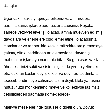
Balıqlar
Əgər daxili sakitliyi qoruya bilsəniz və ani hisslərə
qapılmasanız, işlərdə uğur qazanacaqsınız. Peşəkar
sahədə vəziyyət əlverişli olacaq, amma müəyyən edilmiş
qaydalara və ənənələrə ciddi əməl etməli olacaqsınız.
Həmkarlar və rəhbərliklə kəskin müzakirələrə girməməyə
çalışın, çünki həddindən artıq emosional davranış
məhsuldar işləməyə mane ola bilər. Bu gün əsas vəzifəniz
öhdəliklərinizi sakit və sistemli şəkildə yerinə yetirməkdir,
ətrafdakıları kəskin dəyişikliklər və qeyri-adi addımlarla
təəccübləndirməyə çalışmaq lazım deyil. Belə yanaşma
nüfuzunuzu möhkəmləndirməyə və kollektivdə lazımsız
çətinliklərdən qaçmağa kömək edəcək.
Maliyyə məsələlərində xüsusilə diqqətli olun. Böyük