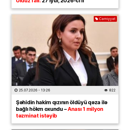
Ulduz falı:
27 iyul, 2026-cı il
Cəmiyyət
25.07.2026
- 13:26
822
Şəhidin hakim qızının öldüyü qəza ilə
bağlı hökm oxundu –
Anası 1 milyon
təzminat istəyib