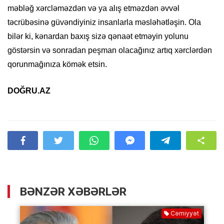
məbləğ xərcləməzdən və ya alış etməzdən əvvəl
təcrübəsinə güvəndiyiniz insanlarla məsləhətləşin. Ola
bilər ki, kənardan baxış sizə qənaət etməyin yolunu
göstərsin və sonradan peşman olacağınız artıq xərclərdən
qorunmağınıza kömək etsin.
DOĞRU.AZ
BƏNZƏR XƏBƏRLƏR
Cəmiyyət