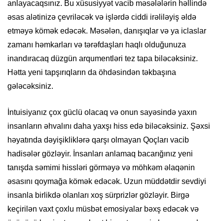
anlayacaqsınız. Bu xüsusiyyət vacib məsələlərin həllində
əsas alətinizə çevriləcək və işlərdə ciddi irəliləyiş əldə
etməyə kömək edəcək. Məsələn, danışıqlar və ya iclaslar
zamanı həmkarları və tərəfdaşları haqlı olduğunuza
inandıracaq düzgün arqumentləri tez tapa biləcəksiniz.
Hətta yeni tapşırıqların da öhdəsindən təkbaşına
gələcəksiniz.
İntuisiyanız çox güclü olacaq və onun sayəsində yaxın
insanların əhvalını daha yaxşı hiss edə biləcəksiniz. Şəxsi
həyatında dəyişikliklərə qarşı olmayan Qoçları vacib
hadisələr gözləyir. İnsanları anlamaq bacarığınız yeni
tanışda səmimi hissləri görməyə və möhkəm əlaqənin
əsasını qoymağa kömək edəcək. Uzun müddətdir sevdiyi
insanla birlikdə olanları xoş sürprizlər gözləyir. Birgə
keçirilən vaxt çoxlu müsbət emosiyalar bəxş edəcək və