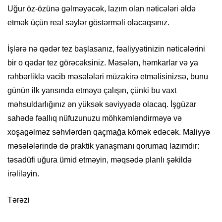
Uğur öz-özünə gəlməyəcək, lazım olan nəticələri əldə
etmək üçün real səylər göstərməli olacaqsınız.
İşlərə nə qədər tez başlasanız, fəaliyyətinizin nəticələrini
bir o qədər tez görəcəksiniz. Məsələn, həmkarlar və ya
rəhbərliklə vacib məsələləri müzakirə etməlisinizsə, bunu
günün ilk yarısında etməyə çalışın, çünki bu vaxt
məhsuldarlığınız ən yüksək səviyyədə olacaq. İşgüzar
sahədə fəallıq nüfuzunuzu möhkəmləndirməyə və
xoşagəlməz səhvlərdən qaçmağa kömək edəcək. Maliyyə
məsələlərində də praktik yanaşmanı qorumaq lazımdır:
təsadüfi uğura ümid etməyin, məqsədə planlı şəkildə
irəliləyin.
Tərəzi