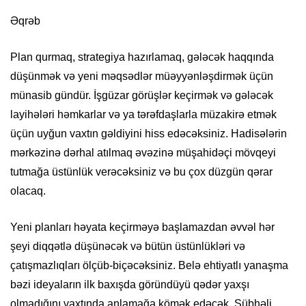
Əqrəb
Plan qurmaq, strategiya hazırlamaq, gələcək haqqında
düşünmək və yeni məqsədlər müəyyənləşdirmək üçün
münasib gündür. İşgüzar görüşlər keçirmək və gələcək
layihələri həmkarlar və ya tərəfdaşlarla müzakirə etmək
üçün uyğun vaxtın gəldiyini hiss edəcəksiniz. Hadisələrin
mərkəzinə dərhal atılmaq əvəzinə müşahidəçi mövqeyi
tutmağa üstünlük verəcəksiniz və bu çox düzgün qərar
olacaq.
Yeni planları həyata keçirməyə başlamazdan əvvəl hər
şeyi diqqətlə düşünəcək və bütün üstünlükləri və
çatışmazlıqları ölçüb-biçəcəksiniz. Belə ehtiyatlı yanaşma
bəzi ideyaların ilk baxışda göründüyü qədər yaxşı
olmadığını vaxtında anlamağa kömək edəcək. Şübhəli