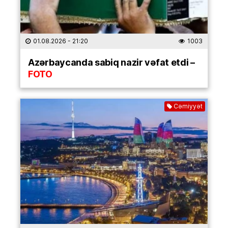
01.08.2026
- 21:20
1003
Azərbaycanda sabiq nazir vəfat etdi –
FOTO
Cəmiyyət