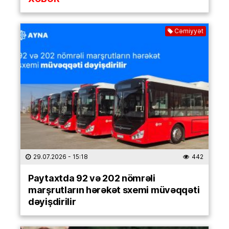
Cəmiyyət
29.07.2026
- 15:18
442
Paytaxtda 92 və 202 nömrəli
marşrutların hərəkət sxemi müvəqqəti
dəyişdirilir