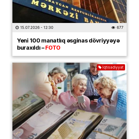
15.07.2026
- 12:30
677
Yeni 100 manatlıq əsginas dövriyyəyə
buraxıldı –
FOTO
İqtisadiyyat