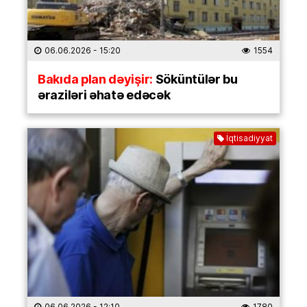
06.06.2026
- 15:20
1554
Bakıda plan dəyişir:
Söküntülər bu
əraziləri əhatə edəcək
İqtisadiyyat
06.06.2026
- 12:10
1780