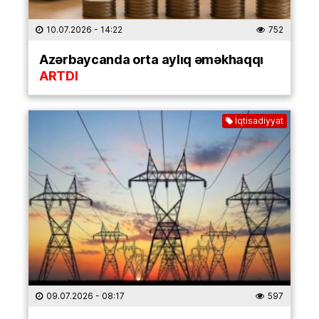
10.07.2026
- 14:22
752
Azərbaycanda orta aylıq əməkhaqqı
ARTDI
İqtisadiyyat
09.07.2026
- 08:17
597