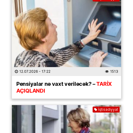
12.07.2026
- 17:22
1513
Pensiyalar nə vaxt veriləcək? –
TARİX
AÇIQLANDI
İqtisadiyyat