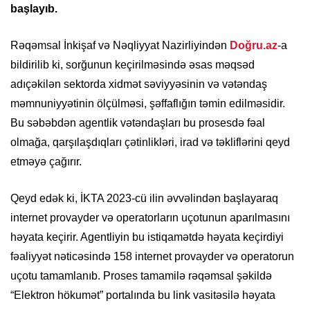
başlayıb.
Rəqəmsal İnkişaf və Nəqliyyat Nazirliyindən
Doğru.az
-a
bildirilib ki, sorğunun keçirilməsində əsas məqsəd
adıçəkilən sektorda xidmət səviyyəsinin və vətəndaş
məmnuniyyətinin ölçülməsi, şəffaflığın təmin edilməsidir.
Bu səbəbdən agentlik vətəndaşları bu prosesdə fəal
olmağa, qarşılaşdıqları çətinlikləri, irad və təkliflərini qeyd
etməyə çağırır.
Qeyd edək ki, İKTA 2023-cü ilin əvvəlindən başlayaraq
internet provayder və operatorların uçotunun aparılmasını
həyata keçirir. Agentliyin bu istiqamətdə həyata keçirdiyi
fəaliyyət nəticəsində 158 internet provayder və operatorun
uçotu tamamlanıb. Proses tamamilə rəqəmsal şəkildə
“Elektron hökumət” portalında bu link vasitəsilə həyata