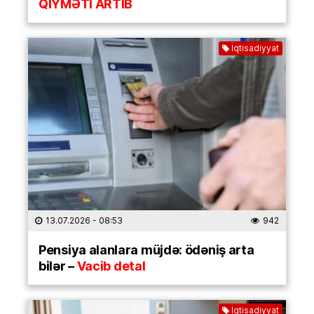
QİYMƏTİ ARTIB
İqtisadiyyat
13.07.2026
- 08:53
942
Pensiya alanlara müjdə: ödəniş arta
bilər –
Vacib detal
İqtisadiyyat