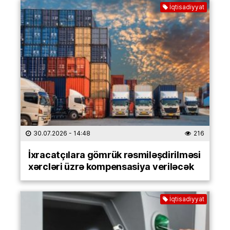
İqtisadiyyat
30.07.2026
- 14:48
216
İxracatçılara gömrük rəsmiləşdirilməsi
xərcləri üzrə kompensasiya veriləcək
İqtisadiyyat