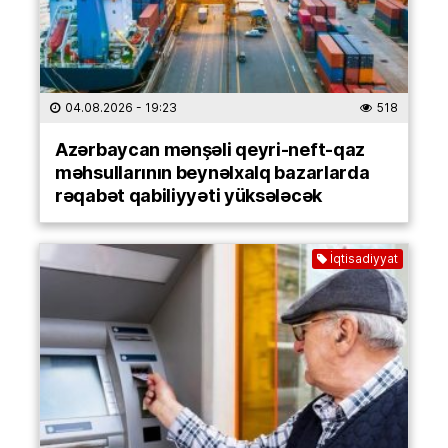
04.08.2026
- 19:23
518
Azərbaycan mənşəli qeyri-neft-qaz
məhsullarının beynəlxalq bazarlarda
rəqabət qabiliyyəti yüksələcək
İqtisadiyyat