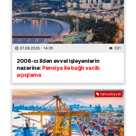
07.08.2026
- 14:35
331
2006-cı ildən əvvəl işləyənlərin
nəzərinə:
Pensiya ilə bağlı vacib
açıqlama
İqtisadiyyat