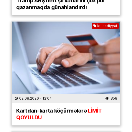
Tramp ABŞ neft şirkətlərini çox pul
qazanmaqda günahlandırdı
İqtisadiyyat
02.08.2026
- 12:04
858
Kartdan-karta köçürmələrə
LİMİT
QOYULDU