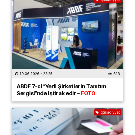
19.06.2026
- 22:25
813
ABDF 7-ci “Yerli Şirkətlərin Tanıtım
Sərgisi”ndə iştirak edir –
FOTO
İqtisadiyyat