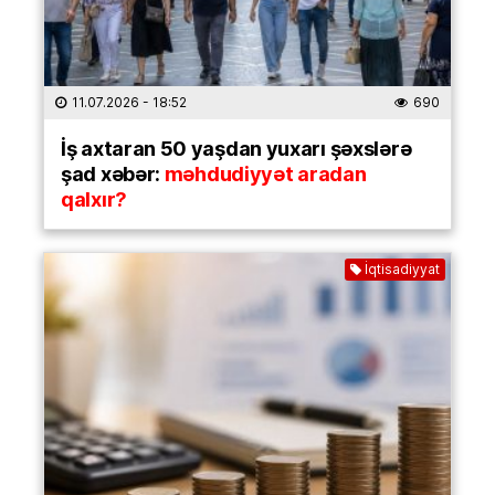
11.07.2026
- 18:52
690
İş axtaran 50 yaşdan yuxarı şəxslərə
şad xəbər:
məhdudiyyət aradan
qalxır?
İqtisadiyyat