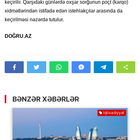
keçirilir. Qarşıdakı günlərdə oxşar sorğunun poçt (karqo)
xidmətlərindən istifadə edən istehlakçılar arasında da
keçirilməsi nəzərdə tutulur.
DOĞRU.AZ
BƏNZƏR XƏBƏRLƏR
İqtisadiyyat