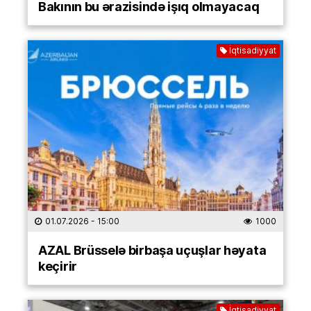
Bakının bu ərazisində işıq olmayacaq
İqtisadiyyat
01.07.2026
- 15:00
1000
AZAL Brüsselə birbaşa uçuşlar həyata
keçirir
İqtisadiyyat