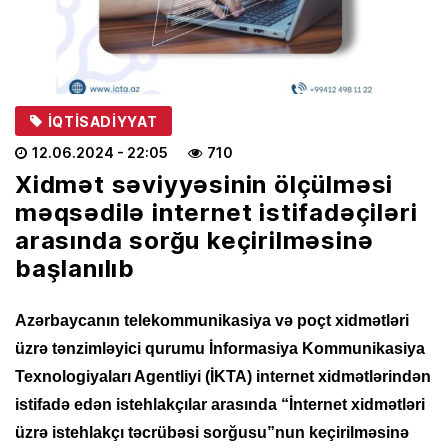
İQTISADIYYAT
12.06.2024
- 22:05
710
Xidmət səviyyəsinin ölçülməsi
məqsədilə internet istifadəçiləri
arasında sorğu keçirilməsinə
başlanılıb
Azərbaycanın telekommunikasiya və poçt xidmətləri
üzrə tənzimləyici qurumu İnformasiya Kommunikasiya
Texnologiyaları Agentliyi (İKTA) internet xidmətlərindən
istifadə edən istehlakçılar arasında “İnternet xidmətləri
üzrə istehlakçı təcrübəsi sorğusu”nun keçirilməsinə