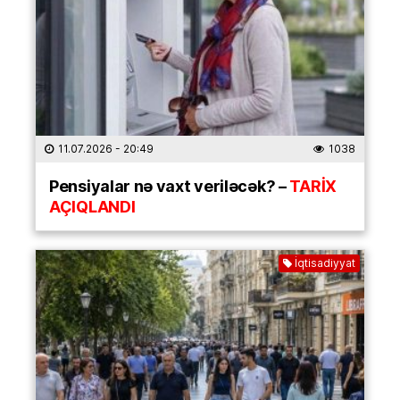
11.07.2026
- 20:49
1038
Pensiyalar nə vaxt veriləcək? –
TARİX
AÇIQLANDI
İqtisadiyyat