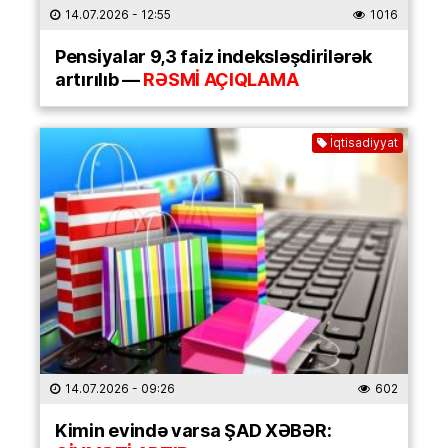
14.07.2026
- 12:55
1016
Pensiyalar 9,3 faiz indeksləşdirilərək
artırılıb —
RƏSMİ AÇIQLAMA
İqtisadiyyat
14.07.2026
- 09:26
602
Kimin evində varsa ŞAD XƏBƏR: