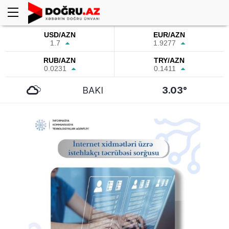
USD/AZN
EUR/AZN
1.7
1.9277
RUB/AZN
TRY/AZN
0.0231
0.1411
BAKI
3.03°