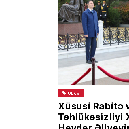
ÖLKƏ
Xüsusi Rabitə 
Təhlükəsizliyi 
Heydər Əliyevi