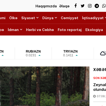
Haqqımızda
Əlaqə
smi
Ölkə
Siyasət
Dünya
Cəmiyyət
İqtisadiyyat
bə
İdman
Hərbi və Cəbhə
Foto reportaj
Ekologiya
ZN
RUB/AZN
TRY/AZN
0.0231
0.1411
XƏBƏR
SON XƏ
Zeynal
olundu
07.08