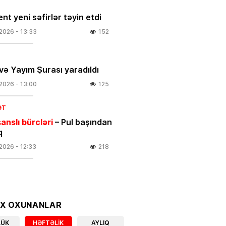
nt yeni səfirlər təyin etdi
.2026
- 13:33
152
və Yayım Şurası yaradıldı
.2026
- 13:00
125
ƏT
anslı bürcləri
– Pul başından
q
.2026
- 12:33
218
 güclü yanğın
BAŞLAYIB
.2026
- 12:09
123
OX OXUNANLAR
ƏT
LÜK
HƏFTƏLIK
AYLIQ