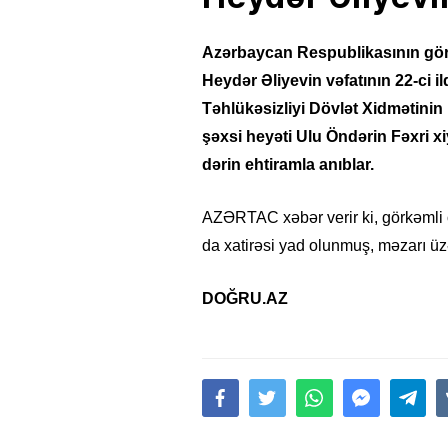
Azərbaycan Respublikasının görk
Heydər Əliyevin vəfatının 22-ci 
Təhlükəsizliyi Dövlət Xidmətinin
şəxsi heyəti Ulu Öndərin Fəxri xi
dərin ehtiramla anıblar.
AZƏRTAC xəbər verir ki, görkəmli 
da xatirəsi yad olunmuş, məzarı üz
DOĞRU.AZ