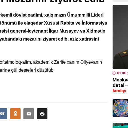
Gülnar
təyin 
əmli dövlət xadimi, xalqımızın Ümummilli Lideri
07.08
ildönümü ilə əlaqədar Xüsusi Rabitə və İnformasiya
 rəisi general-leytenant İlqar Musayev və Xidmətin
EKOLOG
yabandakı məzarını ziyarət edib, əziz xatirəsini
Region
külək, 
07.08
oftalmoloq-alim, akademik Zərifə xanım Əliyevanın
MAQAZI
ərinə gül dəstələri düzülüb.
01.08
Məşhur
Moskva
Sultan
detal 
paylaş
kimliyi
07.08
ÖLKƏ
Bakıda
avqust