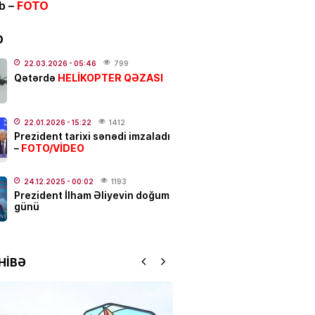
ib –
FOTO
ı kəndlərində qaz olmayacaq
D
.2026
- 07:43
140
22.03.2026
- 05:46
799
HELİKOPTER QƏZASI
Qətərdə
IYA
un 7-si üçün xəbərdarlıq:
Bu
r ehtiyatlı olsun
22.01.2026
- 15:22
1412
Prezident tarixi sənədi imzaladı
.2026
- 07:12
127
FOTO/VİDEO
–
N
24.12.2025
- 00:02
1193
Prezident İlham Əliyevin doğum
an Bakıda Tünzalə Ağayevanı
günü
 –
VİDEO
.2026
- 23:39
186
HİBƏ
NYASI
ə müjdə: bu ölkələrə
yət vəsiqəsi ilə gedə
ksiniz –
SİYAHI