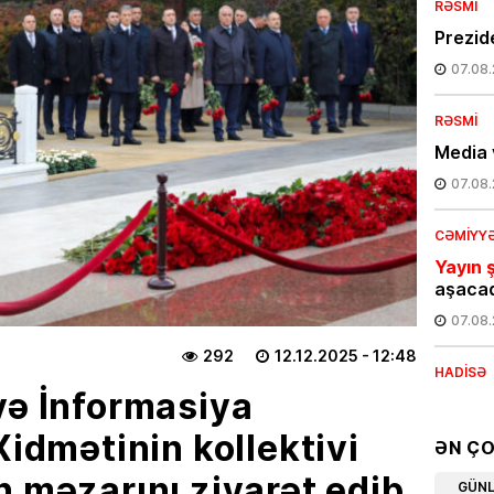
RƏSMI
Prezide
07.08
RƏSMI
Media 
07.08
CƏMIYY
Yayın ş
aşaca
07.08
292
12.12.2025
- 12:48
HADISƏ
və İnformasiya
Bakıda
Xidmətinin kollektivi
07.08
ƏN Ç
n məzarını ziyarət edib
CƏMIYY
GÜN