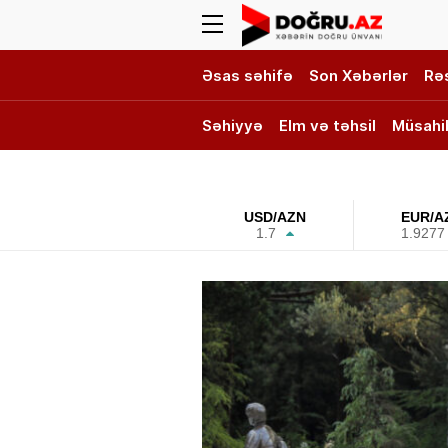
Əsas səhifə
Son Xəbərlər
Rə
Səhiyyə
Elm və təhsil
Müsahi
DOĞRU TV
USD/AZN
EUR/A
1.7
1.9277