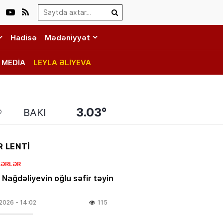
Search…
Hadisə
Mədəniyyət
MEDİA
LEYLA ƏLİYEVA
3.03°
BAKI
 LENTİ
BƏRLƏR
 Nağdəliyevin oğlu səfir təyin
.2026
- 14:02
115