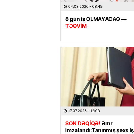
04.08.2026
- 08:45
8 gün iş OLMAYACAQ —
TƏQVİM
17.07.2026
- 12:08
SON DƏQİQƏ!
Əmr
imzalandı:Tanınmış şəxs i