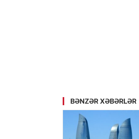
05.05.2026
- 12:14
729
Üz dərisinə necə qulluq e
lazımdır? –
Kosmetoloq S
Məmmədli ilə MÜSAHİBƏ
BƏNZƏR XƏBƏRLƏR